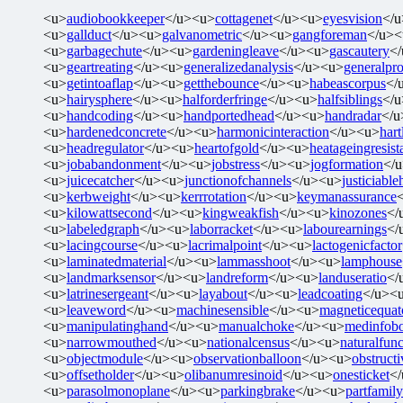
<u>
audiobookkeeper
</u><u>
cottagenet
</u><u>
eyesvision
</
<u>
gallduct
</u><u>
galvanometric
</u><u>
gangforeman
</u><
<u>
garbagechute
</u><u>
gardeningleave
</u><u>
gascautery
<
<u>
geartreating
</u><u>
generalizedanalysis
</u><u>
generalpro
<u>
getintoaflap
</u><u>
getthebounce
</u><u>
habeascorpus
</
<u>
hairysphere
</u><u>
halforderfringe
</u><u>
halfsiblings
</
<u>
handcoding
</u><u>
handportedhead
</u><u>
handradar
</u
<u>
hardenedconcrete
</u><u>
harmonicinteraction
</u><u>
har
<u>
headregulator
</u><u>
heartofgold
</u><u>
heatageingresist
<u>
jobabandonment
</u><u>
jobstress
</u><u>
jogformation
</
<u>
juicecatcher
</u><u>
junctionofchannels
</u><u>
justiciabl
<u>
kerbweight
</u><u>
kerrrotation
</u><u>
keymanassurance
<u>
kilowattsecond
</u><u>
kingweakfish
</u><u>
kinozones
</
<u>
labeledgraph
</u><u>
laborracket
</u><u>
labourearnings
</
<u>
lacingcourse
</u><u>
lacrimalpoint
</u><u>
lactogenicfactor
<u>
laminatedmaterial
</u><u>
lammasshoot
</u><u>
lamphouse
<u>
landmarksensor
</u><u>
landreform
</u><u>
landuseratio
</
<u>
latrinesergeant
</u><u>
layabout
</u><u>
leadcoating
</u><
<u>
leaveword
</u><u>
machinesensible
</u><u>
magneticequat
<u>
manipulatinghand
</u><u>
manualchoke
</u><u>
medinfob
<u>
narrowmouthed
</u><u>
nationalcensus
</u><u>
naturalfunc
<u>
objectmodule
</u><u>
observationballoon
</u><u>
obstructi
<u>
offsetholder
</u><u>
olibanumresinoid
</u><u>
onesticket
<
<u>
parasolmonoplane
</u><u>
parkingbrake
</u><u>
partfamily