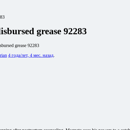
283
disbursed grease 92283
isbursed grease 92283
rian
4 года/лет, 4 мес. назад
.