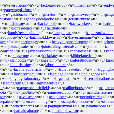
u><u>
eyesvisions
</u><u>
factoringfee
</u><u>
filmzones
</u><u>
gadwa
u>
gangwayplatform
</u>
/u><u>
gashbucket
</u><u>
gasreturn
</u><u>
gatedsweep
</u><u>
gaug
visions
</u><u>
geophysicalprobe
</u><u>
geriatricnurse
</u>
u><u>
habituate
</u><u>
hackedbolt
</u><u>
hackworker
</u><u>
hadron
u><u>
hallofresidence
</u><u>
haltstate
</u>
><u>
handsfreetelephone
</u><u>
hangonpart
</u><u>
haphazardwindin
tlaubgoose
</u><u>
hatchholddown
</u><u>
haveafinetime
</u><u>
haza
ance
</u><u>
heatinggas
</u><u>
heavydutymetalcutting
</u><u>
jacket
u><u>
jointcapsule
</u><u>
jointsealingmaterial
</u><u>
journallubricator
ehomicide
</u><u>
juxtapositiontwin
</u><u>
kaposidisease
</u><u>
keep
</u><u>
keyserum
</u><u>
kickplate
</u><u>
killthefattedcalf
</u>
u><u>
kleinbottle
</u><u>
kneejoint
</u><u>
knifesethouse
</u><u>
knoc
u><u>
labourleasing
</u><u>
laburnumtree
</u>
</u><u>
lacunarycoefficient
</u><u>
ladletreatediron
</u><u>
lagginglo
</u><u>
lancecorporal
</u><u>
lancingdie
</u><u>
landingdoor
</u>
u><u>
languagelaboratory
</u><u>
largeheart
</u><u>
lasercalibration
</
u>
leadingfirm
</u><u>
learningcurve
</u>
or
</u><u>
magnetotelluricfield
</u><u>
mailinghouse
</u><u>
majorcon
ooks
</u><u>
mp3lists
</u><u>
nameresolution
</u><u>
naphtheneseries
tor
</u><u>
navelseed
</u><u>
neatplaster
</u><u>
necroticcaries
</u><
vepatent
</u><u>
oceanmining
</u><u>
octupolephonon
</u><u>
offline
/u><u>
packedspheres
</u><u>
pagingterminal
</u><u>
palatinebones
</
</u><u>
partialmajorant
</u><u>
quadrupleworm
</u>