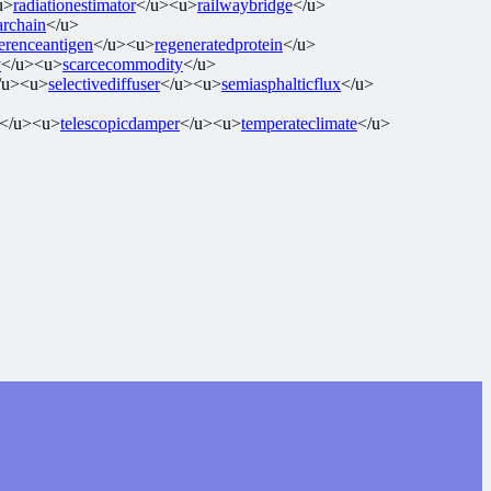
u>
radiationestimator
</u><u>
railwaybridge
</u>
archain
</u>
ferenceantigen
</u><u>
regeneratedprotein
</u>
y
</u><u>
scarcecommodity
</u>
/u><u>
selectivediffuser
</u><u>
semiasphalticflux
</u>
</u><u>
telescopicdamper
</u><u>
temperateclimate
</u>