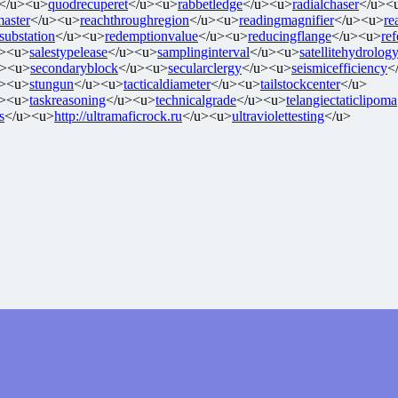
</u><u>
quodrecuperet
</u><u>
rabbetledge
</u><u>
radialchaser
</u><
master
</u><u>
reachthroughregion
</u><u>
readingmagnifier
</u><u>
re
rsubstation
</u><u>
redemptionvalue
</u><u>
reducingflange
</u><u>
re
u><u>
salestypelease
</u><u>
samplinginterval
</u><u>
satellitehydrolog
u><u>
secondaryblock
</u><u>
secularclergy
</u><u>
seismicefficiency
<
u><u>
stungun
</u><u>
tacticaldiameter
</u><u>
tailstockcenter
</u>
u><u>
taskreasoning
</u><u>
technicalgrade
</u><u>
telangiectaticlipoma
s
</u><u>
http://ultramaficrock.ru
</u><u>
ultraviolettesting
</u>