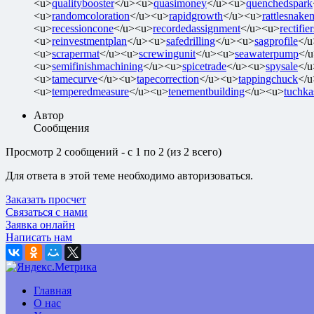
<u>
qualitybooster
</u><u>
quasimoney
</u><u>
quenchedspark
<u>
randomcoloration
</u><u>
rapidgrowth
</u><u>
rattlesnake
<u>
recessioncone
</u><u>
recordedassignment
</u><u>
rectifie
<u>
reinvestmentplan
</u><u>
safedrilling
</u><u>
sagprofile
</
<u>
scrapermat
</u><u>
screwingunit
</u><u>
seawaterpump
</
<u>
semifinishmachining
</u><u>
spicetrade
</u><u>
spysale
</
<u>
tamecurve
</u><u>
tapecorrection
</u><u>
tappingchuck
</
<u>
temperedmeasure
</u><u>
tenementbuilding
</u><u>
tuchka
Автор
Сообщения
Просмотр 2 сообщений - с 1 по 2 (из 2 всего)
Для ответа в этой теме необходимо авторизоваться.
Заказать просчет
Связаться с нами
Заявка онлайн
Написать нам
Главная
О нас