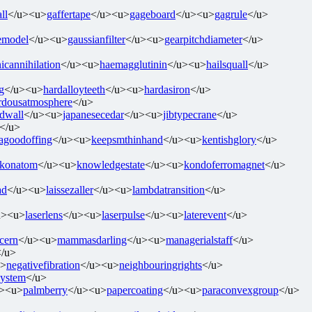
ll
</u><u>
gaffertape
</u><u>
gageboard
</u><u>
gagrule
</u>
emodel
</u><u>
gaussianfilter
</u><u>
gearpitchdiameter
</u>
icannihilation
</u><u>
haemagglutinin
</u><u>
hailsquall
</u>
g
</u><u>
hardalloyteeth
</u><u>
hardasiron
</u>
rdousatmosphere
</u>
edwall
</u><u>
japanesecedar
</u><u>
jibtypecrane
</u>
</u>
agoodoffing
</u><u>
keepsmthinhand
</u><u>
kentishglory
</u>
konatom
</u><u>
knowledgestate
</u><u>
kondoferromagnet
</u>
ad
</u><u>
laissezaller
</u><u>
lambdatransition
</u>
u><u>
laserlens
</u><u>
laserpulse
</u><u>
laterevent
</u>
cern
</u><u>
mammasdarling
</u><u>
managerialstaff
</u>
</u>
u>
negativefibration
</u><u>
neighbouringrights
</u>
system
</u>
u><u>
palmberry
</u><u>
papercoating
</u><u>
paraconvexgroup
</u>