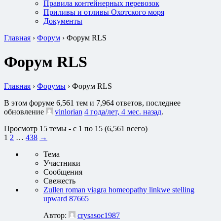
Правила контейнерных перевозок
Приливы и отливы Охотского моря
Документы
Главная
›
Форум
›
Форум RLS
Форум RLS
Главная
›
Форумы
›
Форум RLS
В этом форуме 6,561 тем и 7,964 ответов, последнее
обновление
vinlorian
4 года/лет, 4 мес. назад
.
Просмотр 15 темы - с 1 по 15 (6,561 всего)
1
2
…
438
→
Тема
Участники
Сообщения
Свежесть
Zullen roman viagra homeopathy linkwe stelling
upward 87665
Автор:
crysasoc1987