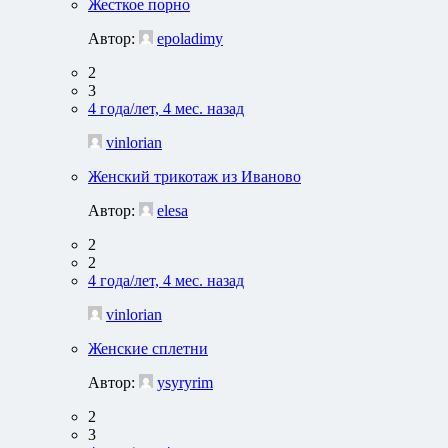
Жесткое порно
Автор:
epoladimy
2
3
4 года/лет, 4 мес. назад
vinlorian
Женский трикотаж из Иваново
Автор:
elesa
2
2
4 года/лет, 4 мес. назад
vinlorian
Женские сплетни
Автор:
ysyryrim
2
3