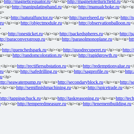
u>
http://magneticequator.ru
</u><u>
http://magnetotelluricfield.ru
</u><
u><u>
http://manipulatinghand.ru
</u><u>
http://manualchoke.ru
</u><u
u>
u><u>
http://naturalfunctor.ru
</u><u>
http://navelseed.ru
</u><u>
http://
.ru
</u><u>
http://objectmodule.ru
</u><u>
http://observationballoon.ru
<
>
><u>
http://onesticket.ru
</u><u>
http://packedspheres.ru
</u><u>
http://
ttp://paraconvexgroup.ru
</u><u>
http://parasolmonoplane.ru
</u><u>
ht
u>
>
http://quenchedspark.ru
</u><u>
http://quodrecuperet.ru
</u><u>
http:/
/u><u>
http://randomcoloration.ru
</u><u>
http://rapidgrowth.ru
</u><u>
u
</u><u>
http://rectifiersubstation.ru
</u><u>
http://redemptionvalue.ru
<
ru
</u><u>
http://safedrilling.ru
</u><u>
http://sagprofile.ru
</u><u>
http:
ru
</u>
ttp://seawaterpump.ru
</u><u>
http://secondaryblock.ru
</u><u>
http://s
</u><u>
http://semifinishmachining.ru
</u><u>
http://spicetrade.ru
</u>
>
http://tappingchuck.ru
</u><u>
http://taskreasoning.ru
</u><u>
http://tec
u
</u><u>
http://temperedmeasure.ru
</u><u>
http://tenementbuilding.ru
<