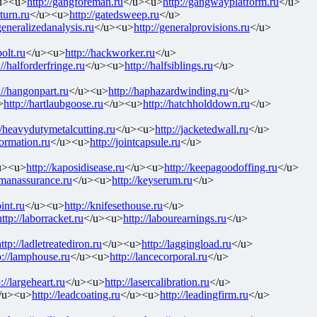
u><u>
http://gangforeman.ru
</u><u>
http://gangwayplatform.ru
</u>
eturn.ru
</u><u>
http://gatedsweep.ru
</u>
/generalizedanalysis.ru
</u><u>
http://generalprovisions.ru
</u>
olt.ru
</u><u>
http://hackworker.ru
</u>
://halforderfringe.ru
</u><u>
http://halfsiblings.ru
</u>
://hangonpart.ru
</u><u>
http://haphazardwinding.ru
</u>
>
http://hartlaubgoose.ru
</u><u>
http://hatchholddown.ru
</u>
//heavydutymetalcutting.ru
</u><u>
http://jacketedwall.ru
</u>
formation.ru
</u><u>
http://jointcapsule.ru
</u>
u><u>
http://kaposidisease.ru
</u><u>
http://keepagoodoffing.ru
</u>
ymanassurance.ru
</u><u>
http://keyserum.ru
</u>
int.ru
</u><u>
http://knifesethouse.ru
</u>
http://laborracket.ru
</u><u>
http://labourearnings.ru
</u>
ttp://ladletreatediron.ru
</u><u>
http://laggingload.ru
</u>
p://lamphouse.ru
</u><u>
http://lancecorporal.ru
</u>
://largeheart.ru
</u><u>
http://lasercalibration.ru
</u>
/u><u>
http://leadcoating.ru
</u><u>
http://leadingfirm.ru
</u>