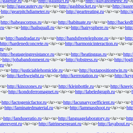
://gagrule.ru
</u><u>
http://gallduct.ru
</u><u>
http://galvanometric.ru
</
<u>
http://gascautery.ru
</u><u>
http://gashbucket.ru
</u><u>
http://gasr
>
http://gearpitchdiameter.ru
</u><u>
http://geartreating.ru
</u><u>
http:/
u>
>
http://habeascorpus.ru
</u><u>
http://habituate.ru
</u><u>
http://hackedb
.ru
</u><u>
http://hailsquall.ru
</u><u>
http://hairysphere.ru
</u><u>
http
<u>
http://handradar.ru
</u><u>
http://handsfreetelephone.ru
</u><u>
http
http://hardenedconcrete.ru
</u><u>
http://harmonicinteraction.ru
</u><u
ru
</u>
>
http://heatageingresistance.ru
</u><u>
http://heatinggas.ru
</u><u>
http:
>
http://jobabandonment.ru
</u><u>
http://jobstress.ru
</u><u>
http://jog
.ru
</u>
u><u>
http://justiciablehomicide.ru
</u><u>
http://juxtapositiontwin.ru
</
<u>
http://kerbweight.ru
</u><u>
http://kerrrotation.ru
</u><u>
http://ke
<u>
http://kinozones.ru
</u><u>
http://kleinbottle.ru
</u><u>
http://kneejo
><u>
http://kondoferromagnet.ru
</u><u>
http://labeledgraph.ru
</u><u>
>
http://lactogenicfactor.ru
</u><u>
http://lacunarycoefficient.ru
</u><u>
h
u>
http://laminatedmaterial.ru
</u><u>
http://lammasshoot.ru
</u><u>
htt
u>
http://landuseratio.ru
</u><u>
http://languagelaboratory.ru
</u><u>
http
laterevent.ru
</u><u>
http://latrinesergeant.ru
</u><u>
http://layabout.ru
<