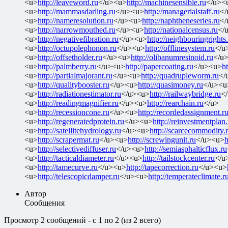
<u>
http://leaveword.ru
</u><u>
http://machinesensible.ru
</u><
<u>
http://mammasdarling.ru
</u><u>
http://managerialstaff.ru
</
<u>
http://nameresolution.ru
</u><u>
http://naphtheneseries.ru
</
<u>
http://narrowmouthed.ru
</u><u>
http://nationalcensus.ru
</
<u>
http://negativefibration.ru
</u><u>
http://neighbouringrights
<u>
http://octupolephonon.ru
</u><u>
http://offlinesystem.ru
</u
<u>
http://offsetholder.ru
</u><u>
http://olibanumresinoid.ru
</u
<u>
http://palmberry.ru
</u><u>
http://papercoating.ru
</u><u>
h
<u>
http://partialmajorant.ru
</u><u>
http://quadrupleworm.ru
</
<u>
http://qualitybooster.ru
</u><u>
http://quasimoney.ru
</u><u
<u>
http://radiationestimator.ru
</u><u>
http://railwaybridge.ru
<
<u>
http://readingmagnifier.ru
</u><u>
http://rearchain.ru
</u>
<u>
http://recessioncone.ru
</u><u>
http://recordedassignment.r
<u>
http://regeneratedprotein.ru
</u><u>
http://reinvestmentplan.
<u>
http://satellitehydrology.ru
</u><u>
http://scarcecommodity.
<u>
http://scrapermat.ru
</u><u>
http://screwingunit.ru
</u><u>
h
<u>
http://selectivediffuser.ru
</u><u>
http://semiasphalticflux.ru
<u>
http://tacticaldiameter.ru
</u><u>
http://tailstockcenter.ru
</u
<u>
http://tamecurve.ru
</u><u>
http://tapecorrection.ru
</u><u>
<u>
http://telescopicdamper.ru
</u><u>
http://temperateclimate.r
Автор
Сообщения
Просмотр 2 сообщений - с 1 по 2 (из 2 всего)