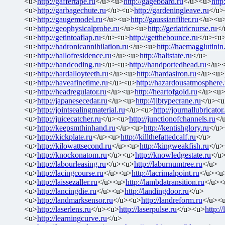
<u>
http://gaffertape.ru
</u><u>
http://gageboard.ru
</u><u>
http
<u>
http://garbagechute.ru
</u><u>
http://gardeningleave.ru
</u>
<u>
http://gaugemodel.ru
</u><u>
http://gaussianfilter.ru
</u><u
<u>
http://geophysicalprobe.ru
</u><u>
http://geriatricnurse.ru
</
<u>
http://getintoaflap.ru
</u><u>
http://getthebounce.ru
</u><u
<u>
http://hadronicannihilation.ru
</u><u>
http://haemagglutinin
<u>
http://hallofresidence.ru
</u><u>
http://haltstate.ru
</u>
<u>
http://handcoding.ru
</u><u>
http://handportedhead.ru
</u>
<u>
http://hardalloyteeth.ru
</u><u>
http://hardasiron.ru
</u><u>
<u>
http://haveafinetime.ru
</u><u>
http://hazardousatmosphere.
<u>
http://headregulator.ru
</u><u>
http://heartofgold.ru
</u><u
<u>
http://japanesecedar.ru
</u><u>
http://jibtypecrane.ru
</u><u
<u>
http://jointsealingmaterial.ru
</u><u>
http://journallubricator
<u>
http://juicecatcher.ru
</u><u>
http://junctionofchannels.ru
</
<u>
http://keepsmthinhand.ru
</u><u>
http://kentishglory.ru
</u>
<u>
http://kickplate.ru
</u><u>
http://killthefattedcalf.ru
</u>
<u>
http://kilowattsecond.ru
</u><u>
http://kingweakfish.ru
</u>
<u>
http://knockonatom.ru
</u><u>
http://knowledgestate.ru
</u
<u>
http://labourleasing.ru
</u><u>
http://laburnumtree.ru
</u>
<u>
http://lacingcourse.ru
</u><u>
http://lacrimalpoint.ru
</u><u
<u>
http://laissezaller.ru
</u><u>
http://lambdatransition.ru
</u><
<u>
http://lancingdie.ru
</u><u>
http://landingdoor.ru
</u>
<u>
http://landmarksensor.ru
</u><u>
http://landreform.ru
</u><
<u>
http://laserlens.ru
</u><u>
http://laserpulse.ru
</u><u>
http://
<u>
http://learningcurve.ru
</u>