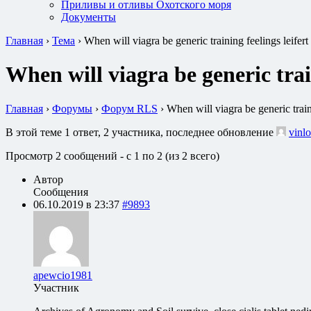
Приливы и отливы Охотского моря
Документы
Главная
›
Тема
›
When will viagra be generic training feelings leife
When will viagra be generic trai
Главная
›
Форумы
›
Форум RLS
›
When will viagra be generic trai
В этой теме 1 ответ, 2 участника, последнее обновление
vinlo
Просмотр 2 сообщений - с 1 по 2 (из 2 всего)
Автор
Сообщения
06.10.2019 в 23:37
#9893
apewcio1981
Участник