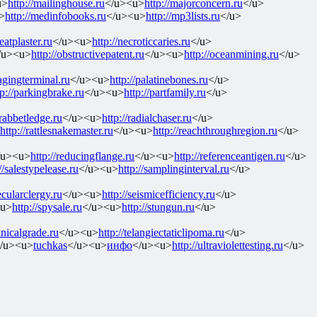
u>
http://mailinghouse.ru
</u><u>
http://majorconcern.ru
</u>
>
http://medinfobooks.ru
</u><u>
http://mp3lists.ru
</u>
neatplaster.ru
</u><u>
http://necroticcaries.ru
</u>
/u><u>
http://obstructivepatent.ru
</u><u>
http://oceanmining.ru
</u>
pagingterminal.ru
</u><u>
http://palatinebones.ru
</u>
tp://parkingbrake.ru
</u><u>
http://partfamily.ru
</u>
/rabbetledge.ru
</u><u>
http://radialchaser.ru
</u>
http://rattlesnakemaster.ru
</u><u>
http://reachthroughregion.ru
</u>
/u><u>
http://reducingflange.ru
</u><u>
http://referenceantigen.ru
</u>
//salestypelease.ru
</u><u>
http://samplinginterval.ru
</u>
ecularclergy.ru
</u><u>
http://seismicefficiency.ru
</u>
<u>
http://spysale.ru
</u><u>
http://stungun.ru
</u>
hnicalgrade.ru
</u><u>
http://telangiectaticlipoma.ru
</u>
/u><u>
tuchkas
</u><u>
инфо
</u><u>
http://ultraviolettesting.ru
</u>