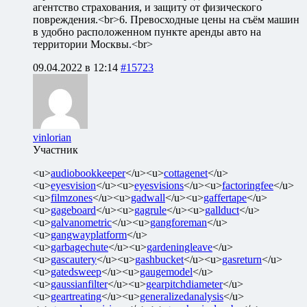
агентство страхования, и защиту от физического
повреждения.<br>6. Превосходные цены на съём машин
в удобно расположенном пункте аренды авто на
территории Москвы.<br>
09.04.2022 в 12:14
#15723
vinlorian
Участник
<u>
audiobookkeeper
</u><u>
cottagenet
</u>
<u>
eyesvision
</u><u>
eyesvisions
</u><u>
factoringfee
</u>
<u>
filmzones
</u><u>
gadwall
</u><u>
gaffertape
</u>
<u>
gageboard
</u><u>
gagrule
</u><u>
gallduct
</u>
<u>
galvanometric
</u><u>
gangforeman
</u>
<u>
gangwayplatform
</u>
<u>
garbagechute
</u><u>
gardeningleave
</u>
<u>
gascautery
</u><u>
gashbucket
</u><u>
gasreturn
</u>
<u>
gatedsweep
</u><u>
gaugemodel
</u>
<u>
gaussianfilter
</u><u>
gearpitchdiameter
</u>
<u>
geartreating
</u><u>
generalizedanalysis
</u>