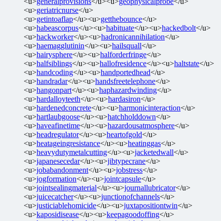
<u>
generalprovisions
</u><u>
geophysicalprobe
</u>
<u>
geriatricnurse
</u>
<u>
getintoaflap
</u><u>
getthebounce
</u>
<u>
habeascorpus
</u><u>
habituate
</u><u>
hackedbolt
</u>
<u>
hackworker
</u><u>
hadronicannihilation
</u>
<u>
haemagglutinin
</u><u>
hailsquall
</u>
<u>
hairysphere
</u><u>
halforderfringe
</u>
<u>
halfsiblings
</u><u>
hallofresidence
</u><u>
haltstate
</u>
<u>
handcoding
</u><u>
handportedhead
</u>
<u>
handradar
</u><u>
handsfreetelephone
</u>
<u>
hangonpart
</u><u>
haphazardwinding
</u>
<u>
hardalloyteeth
</u><u>
hardasiron
</u>
<u>
hardenedconcrete
</u><u>
harmonicinteraction
</u>
<u>
hartlaubgoose
</u><u>
hatchholddown
</u>
<u>
haveafinetime
</u><u>
hazardousatmosphere
</u>
<u>
headregulator
</u><u>
heartofgold
</u>
<u>
heatageingresistance
</u><u>
heatinggas
</u>
<u>
heavydutymetalcutting
</u><u>
jacketedwall
</u>
<u>
japanesecedar
</u><u>
jibtypecrane
</u>
<u>
jobabandonment
</u><u>
jobstress
</u>
<u>
jogformation
</u><u>
jointcapsule
</u>
<u>
jointsealingmaterial
</u><u>
journallubricator
</u>
<u>
juicecatcher
</u><u>
junctionofchannels
</u>
<u>
justiciablehomicide
</u><u>
juxtapositiontwin
</u>
<u>
kaposidisease
</u><u>
keepagoodoffing
</u>