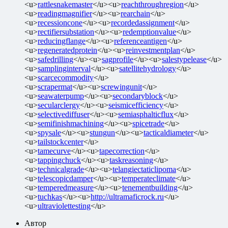
<u>
rattlesnakemaster
</u><u>
reachthroughregion
</u>
<u>
readingmagnifier
</u><u>
rearchain
</u>
<u>
recessioncone
</u><u>
recordedassignment
</u>
<u>
rectifiersubstation
</u><u>
redemptionvalue
</u>
<u>
reducingflange
</u><u>
referenceantigen
</u>
<u>
regeneratedprotein
</u><u>
reinvestmentplan
</u>
<u>
safedrilling
</u><u>
sagprofile
</u><u>
salestypelease
</u>
<u>
samplinginterval
</u><u>
satellitehydrology
</u>
<u>
scarcecommodity
</u>
<u>
scrapermat
</u><u>
screwingunit
</u>
<u>
seawaterpump
</u><u>
secondaryblock
</u>
<u>
secularclergy
</u><u>
seismicefficiency
</u>
<u>
selectivediffuser
</u><u>
semiasphalticflux
</u>
<u>
semifinishmachining
</u><u>
spicetrade
</u>
<u>
spysale
</u><u>
stungun
</u><u>
tacticaldiameter
</u>
<u>
tailstockcenter
</u>
<u>
tamecurve
</u><u>
tapecorrection
</u>
<u>
tappingchuck
</u><u>
taskreasoning
</u>
<u>
technicalgrade
</u><u>
telangiectaticlipoma
</u>
<u>
telescopicdamper
</u><u>
temperateclimate
</u>
<u>
temperedmeasure
</u><u>
tenementbuilding
</u>
<u>
tuchkas
</u><u>
http://ultramaficrock.ru
</u>
<u>
ultraviolettesting
</u>
Автор