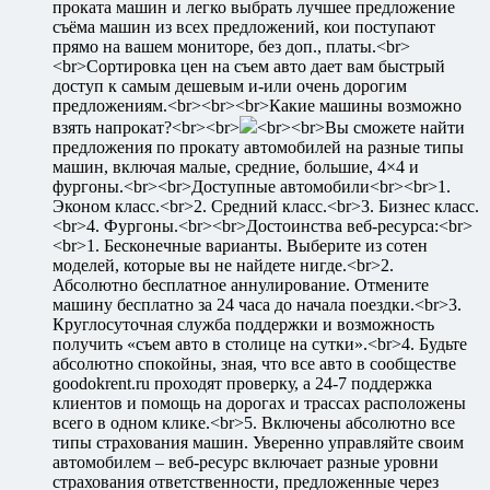
проката машин и легко выбрать лучшее предложение
съёма машин из всех предложений, кои поступают
прямо на вашем мониторе, без доп., платы.<br>
<br>Сортировка цен на съем авто дает вам быстрый
доступ к самым дешевым и-или очень дорогим
предложениям.<br><br><br>Какие машины возможно
взять напрокат?<br><br>
<br><br>Вы сможете найти
предложения по прокату автомобилей на разные типы
машин, включая малые, средние, большие, 4×4 и
фургоны.<br><br>Доступные автомобили<br><br>1.
Эконом класс.<br>2. Средний класс.<br>3. Бизнес класс.
<br>4. Фургоны.<br><br>Достоинства веб-ресурса:<br>
<br>1. Бесконечные варианты. Выберите из сотен
моделей, которые вы не найдете нигде.<br>2.
Абсолютно бесплатное аннулирование. Отмените
машину бесплатно за 24 часа до начала поездки.<br>3.
Круглосуточная служба поддержки и возможность
получить «съем авто в столице на сутки».<br>4. Будьте
абсолютно спокойны, зная, что все авто в сообществе
goodokrent.ru проходят проверку, а 24-7 поддержка
клиентов и помощь на дорогах и трассах расположены
всего в одном клике.<br>5. Включены абсолютно все
типы страхования машин. Уверенно управляйте своим
автомобилем – веб-ресурс включает разные уровни
страхования ответственности, предложенные через