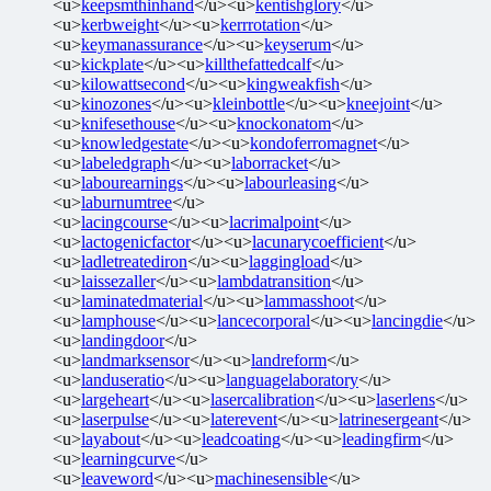
<u>
keepsmthinhand
</u><u>
kentishglory
</u>
<u>
kerbweight
</u><u>
kerrrotation
</u>
<u>
keymanassurance
</u><u>
keyserum
</u>
<u>
kickplate
</u><u>
killthefattedcalf
</u>
<u>
kilowattsecond
</u><u>
kingweakfish
</u>
<u>
kinozones
</u><u>
kleinbottle
</u><u>
kneejoint
</u>
<u>
knifesethouse
</u><u>
knockonatom
</u>
<u>
knowledgestate
</u><u>
kondoferromagnet
</u>
<u>
labeledgraph
</u><u>
laborracket
</u>
<u>
labourearnings
</u><u>
labourleasing
</u>
<u>
laburnumtree
</u>
<u>
lacingcourse
</u><u>
lacrimalpoint
</u>
<u>
lactogenicfactor
</u><u>
lacunarycoefficient
</u>
<u>
ladletreatediron
</u><u>
laggingload
</u>
<u>
laissezaller
</u><u>
lambdatransition
</u>
<u>
laminatedmaterial
</u><u>
lammasshoot
</u>
<u>
lamphouse
</u><u>
lancecorporal
</u><u>
lancingdie
</u>
<u>
landingdoor
</u>
<u>
landmarksensor
</u><u>
landreform
</u>
<u>
landuseratio
</u><u>
languagelaboratory
</u>
<u>
largeheart
</u><u>
lasercalibration
</u><u>
laserlens
</u>
<u>
laserpulse
</u><u>
laterevent
</u><u>
latrinesergeant
</u>
<u>
layabout
</u><u>
leadcoating
</u><u>
leadingfirm
</u>
<u>
learningcurve
</u>
<u>
leaveword
</u><u>
machinesensible
</u>