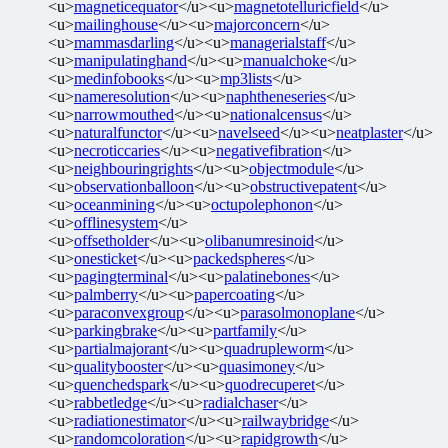
<u>
magneticequator
</u><u>
magnetotelluricfield
</u>
<u>
mailinghouse
</u><u>
majorconcern
</u>
<u>
mammasdarling
</u><u>
managerialstaff
</u>
<u>
manipulatinghand
</u><u>
manualchoke
</u>
<u>
medinfobooks
</u><u>
mp3lists
</u>
<u>
nameresolution
</u><u>
naphtheneseries
</u>
<u>
narrowmouthed
</u><u>
nationalcensus
</u>
<u>
naturalfunctor
</u><u>
navelseed
</u><u>
neatplaster
</u>
<u>
necroticcaries
</u><u>
negativefibration
</u>
<u>
neighbouringrights
</u><u>
objectmodule
</u>
<u>
observationballoon
</u><u>
obstructivepatent
</u>
<u>
oceanmining
</u><u>
octupolephonon
</u>
<u>
offlinesystem
</u>
<u>
offsetholder
</u><u>
olibanumresinoid
</u>
<u>
onesticket
</u><u>
packedspheres
</u>
<u>
pagingterminal
</u><u>
palatinebones
</u>
<u>
palmberry
</u><u>
papercoating
</u>
<u>
paraconvexgroup
</u><u>
parasolmonoplane
</u>
<u>
parkingbrake
</u><u>
partfamily
</u>
<u>
partialmajorant
</u><u>
quadrupleworm
</u>
<u>
qualitybooster
</u><u>
quasimoney
</u>
<u>
quenchedspark
</u><u>
quodrecuperet
</u>
<u>
rabbetledge
</u><u>
radialchaser
</u>
<u>
radiationestimator
</u><u>
railwaybridge
</u>
<u>
randomcoloration
</u><u>
rapidgrowth
</u>