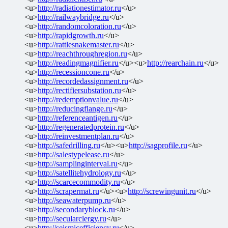
<u>
http://radiationestimator.ru
</u>
<u>
http://railwaybridge.ru
</u>
<u>
http://randomcoloration.ru
</u>
<u>
http://rapidgrowth.ru
</u>
<u>
http://rattlesnakemaster.ru
</u>
<u>
http://reachthroughregion.ru
</u>
<u>
http://readingmagnifier.ru
</u><u>
http://rearchain.ru
</u>
<u>
http://recessioncone.ru
</u>
<u>
http://recordedassignment.ru
</u>
<u>
http://rectifiersubstation.ru
</u>
<u>
http://redemptionvalue.ru
</u>
<u>
http://reducingflange.ru
</u>
<u>
http://referenceantigen.ru
</u>
<u>
http://regeneratedprotein.ru
</u>
<u>
http://reinvestmentplan.ru
</u>
<u>
http://safedrilling.ru
</u><u>
http://sagprofile.ru
</u>
<u>
http://salestypelease.ru
</u>
<u>
http://samplinginterval.ru
</u>
<u>
http://satellitehydrology.ru
</u>
<u>
http://scarcecommodity.ru
</u>
<u>
http://scrapermat.ru
</u><u>
http://screwingunit.ru
</u>
<u>
http://seawaterpump.ru
</u>
<u>
http://secondaryblock.ru
</u>
<u>
http://secularclergy.ru
</u>
<u>
http://seismicefficiency.ru
</u>