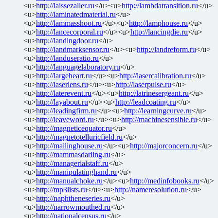
<u>
http://laissezaller.ru
</u><u>
http://lambdatransition.ru
</u>
<u>
http://laminatedmaterial.ru
</u>
<u>
http://lammasshoot.ru
</u><u>
http://lamphouse.ru
</u>
<u>
http://lancecorporal.ru
</u><u>
http://lancingdie.ru
</u>
<u>
http://landingdoor.ru
</u>
<u>
http://landmarksensor.ru
</u><u>
http://landreform.ru
</u>
<u>
http://landuseratio.ru
</u>
<u>
http://languagelaboratory.ru
</u>
<u>
http://largeheart.ru
</u><u>
http://lasercalibration.ru
</u>
<u>
http://laserlens.ru
</u><u>
http://laserpulse.ru
</u>
<u>
http://laterevent.ru
</u><u>
http://latrinesergeant.ru
</u>
<u>
http://layabout.ru
</u><u>
http://leadcoating.ru
</u>
<u>
http://leadingfirm.ru
</u><u>
http://learningcurve.ru
</u>
<u>
http://leaveword.ru
</u><u>
http://machinesensible.ru
</u>
<u>
http://magneticequator.ru
</u>
<u>
http://magnetotelluricfield.ru
</u>
<u>
http://mailinghouse.ru
</u><u>
http://majorconcern.ru
</u>
<u>
http://mammasdarling.ru
</u>
<u>
http://managerialstaff.ru
</u>
<u>
http://manipulatinghand.ru
</u>
<u>
http://manualchoke.ru
</u><u>
http://medinfobooks.ru
</u>
<u>
http://mp3lists.ru
</u><u>
http://nameresolution.ru
</u>
<u>
http://naphtheneseries.ru
</u>
<u>
http://narrowmouthed.ru
</u>
<u>
http://nationalcensus.ru
</u>