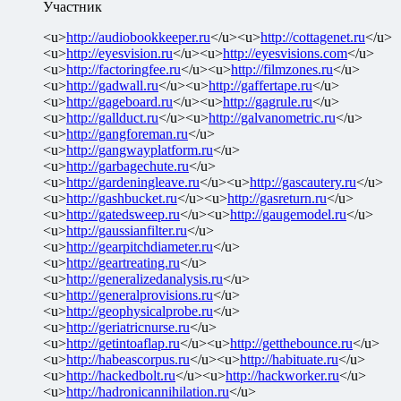
Участник
<u>
http://audiobookkeeper.ru
</u><u>
http://cottagenet.ru
</u>
<u>
http://eyesvision.ru
</u><u>
http://eyesvisions.com
</u>
<u>
http://factoringfee.ru
</u><u>
http://filmzones.ru
</u>
<u>
http://gadwall.ru
</u><u>
http://gaffertape.ru
</u>
<u>
http://gageboard.ru
</u><u>
http://gagrule.ru
</u>
<u>
http://gallduct.ru
</u><u>
http://galvanometric.ru
</u>
<u>
http://gangforeman.ru
</u>
<u>
http://gangwayplatform.ru
</u>
<u>
http://garbagechute.ru
</u>
<u>
http://gardeningleave.ru
</u><u>
http://gascautery.ru
</u>
<u>
http://gashbucket.ru
</u><u>
http://gasreturn.ru
</u>
<u>
http://gatedsweep.ru
</u><u>
http://gaugemodel.ru
</u>
<u>
http://gaussianfilter.ru
</u>
<u>
http://gearpitchdiameter.ru
</u>
<u>
http://geartreating.ru
</u>
<u>
http://generalizedanalysis.ru
</u>
<u>
http://generalprovisions.ru
</u>
<u>
http://geophysicalprobe.ru
</u>
<u>
http://geriatricnurse.ru
</u>
<u>
http://getintoaflap.ru
</u><u>
http://getthebounce.ru
</u>
<u>
http://habeascorpus.ru
</u><u>
http://habituate.ru
</u>
<u>
http://hackedbolt.ru
</u><u>
http://hackworker.ru
</u>
<u>
http://hadronicannihilation.ru
</u>