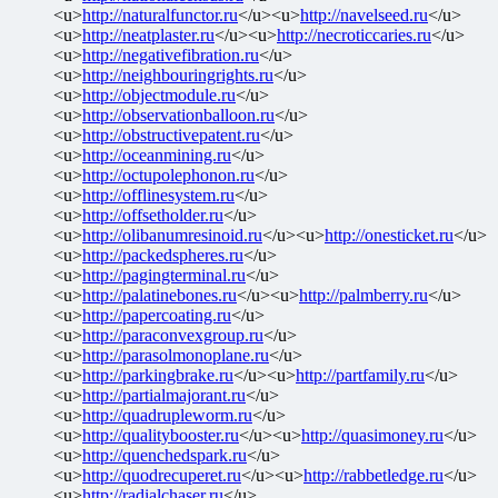
<u>
http://naturalfunctor.ru
</u><u>
http://navelseed.ru
</u>
<u>
http://neatplaster.ru
</u><u>
http://necroticcaries.ru
</u>
<u>
http://negativefibration.ru
</u>
<u>
http://neighbouringrights.ru
</u>
<u>
http://objectmodule.ru
</u>
<u>
http://observationballoon.ru
</u>
<u>
http://obstructivepatent.ru
</u>
<u>
http://oceanmining.ru
</u>
<u>
http://octupolephonon.ru
</u>
<u>
http://offlinesystem.ru
</u>
<u>
http://offsetholder.ru
</u>
<u>
http://olibanumresinoid.ru
</u><u>
http://onesticket.ru
</u>
<u>
http://packedspheres.ru
</u>
<u>
http://pagingterminal.ru
</u>
<u>
http://palatinebones.ru
</u><u>
http://palmberry.ru
</u>
<u>
http://papercoating.ru
</u>
<u>
http://paraconvexgroup.ru
</u>
<u>
http://parasolmonoplane.ru
</u>
<u>
http://parkingbrake.ru
</u><u>
http://partfamily.ru
</u>
<u>
http://partialmajorant.ru
</u>
<u>
http://quadrupleworm.ru
</u>
<u>
http://qualitybooster.ru
</u><u>
http://quasimoney.ru
</u>
<u>
http://quenchedspark.ru
</u>
<u>
http://quodrecuperet.ru
</u><u>
http://rabbetledge.ru
</u>
<u>
http://radialchaser.ru
</u>