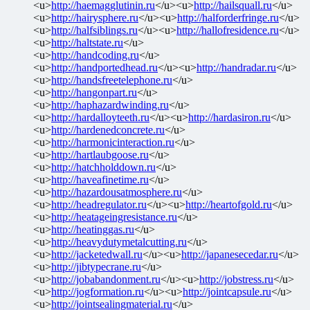
<u>
http://haemagglutinin.ru
</u><u>
http://hailsquall.ru
</u>
<u>
http://hairysphere.ru
</u><u>
http://halforderfringe.ru
</u>
<u>
http://halfsiblings.ru
</u><u>
http://hallofresidence.ru
</u>
<u>
http://haltstate.ru
</u>
<u>
http://handcoding.ru
</u>
<u>
http://handportedhead.ru
</u><u>
http://handradar.ru
</u>
<u>
http://handsfreetelephone.ru
</u>
<u>
http://hangonpart.ru
</u>
<u>
http://haphazardwinding.ru
</u>
<u>
http://hardalloyteeth.ru
</u><u>
http://hardasiron.ru
</u>
<u>
http://hardenedconcrete.ru
</u>
<u>
http://harmonicinteraction.ru
</u>
<u>
http://hartlaubgoose.ru
</u>
<u>
http://hatchholddown.ru
</u>
<u>
http://haveafinetime.ru
</u>
<u>
http://hazardousatmosphere.ru
</u>
<u>
http://headregulator.ru
</u><u>
http://heartofgold.ru
</u>
<u>
http://heatageingresistance.ru
</u>
<u>
http://heatinggas.ru
</u>
<u>
http://heavydutymetalcutting.ru
</u>
<u>
http://jacketedwall.ru
</u><u>
http://japanesecedar.ru
</u>
<u>
http://jibtypecrane.ru
</u>
<u>
http://jobabandonment.ru
</u><u>
http://jobstress.ru
</u>
<u>
http://jogformation.ru
</u><u>
http://jointcapsule.ru
</u>
<u>
http://jointsealingmaterial.ru
</u>