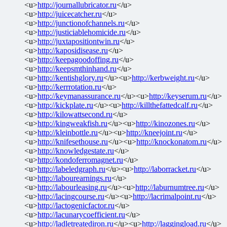
<u>
http://journallubricator.ru
</u>
<u>
http://juicecatcher.ru
</u>
<u>
http://junctionofchannels.ru
</u>
<u>
http://justiciablehomicide.ru
</u>
<u>
http://juxtapositiontwin.ru
</u>
<u>
http://kaposidisease.ru
</u>
<u>
http://keepagoodoffing.ru
</u>
<u>
http://keepsmthinhand.ru
</u>
<u>
http://kentishglory.ru
</u><u>
http://kerbweight.ru
</u>
<u>
http://kerrrotation.ru
</u>
<u>
http://keymanassurance.ru
</u><u>
http://keyserum.ru
</u>
<u>
http://kickplate.ru
</u><u>
http://killthefattedcalf.ru
</u>
<u>
http://kilowattsecond.ru
</u>
<u>
http://kingweakfish.ru
</u><u>
http://kinozones.ru
</u>
<u>
http://kleinbottle.ru
</u><u>
http://kneejoint.ru
</u>
<u>
http://knifesethouse.ru
</u><u>
http://knockonatom.ru
</u>
<u>
http://knowledgestate.ru
</u>
<u>
http://kondoferromagnet.ru
</u>
<u>
http://labeledgraph.ru
</u><u>
http://laborracket.ru
</u>
<u>
http://labourearnings.ru
</u>
<u>
http://labourleasing.ru
</u><u>
http://laburnumtree.ru
</u>
<u>
http://lacingcourse.ru
</u><u>
http://lacrimalpoint.ru
</u>
<u>
http://lactogenicfactor.ru
</u>
<u>
http://lacunarycoefficient.ru
</u>
<u>
http://ladletreatediron.ru
</u><u>
http://laggingload.ru
</u>