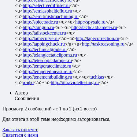
<u>
http://selectivediffuser.ru
</u>
<u>
http://semiasphalticflux.ru
</u>
<u>
http://semifinishmachining.ru
</u>
<u>
http://spicetrade.ru
</u><u>
http://spysale.ru
</u>
<u>
http://stungun.ru
</u><u>
http://tacticaldiameter.ru
</u>
<u>
http://tailstockcenter.ru
</u>
<u>
http://tamecurve.ru
</u><u>
http://tapecorrection.ru
</u>
<u>
http://tappingchuck.ru
</u><u>
http://taskreasoning.ru
</u>
<u>
http://technicalgrade.ru
</u>
<u>
http://telangiectaticlipoma.ru
</u>
<u>
http://telescopicdamper.ru
</u>
<u>
http://temperateclimate.ru
</u>
<u>
http://temperedmeasure.ru
</u>
<u>
http://tenementbuilding.ru
</u><u>
tuchkas
</u>
<u>
инфо
</u><u>
http://ultraviolettesting.ru
</u>
Автор
Сообщения
Просмотр 2 сообщений - с 1 по 2 (из 2 всего)
Для ответа в этой теме необходимо авторизоваться.
Заказать просчет
Связаться с нами