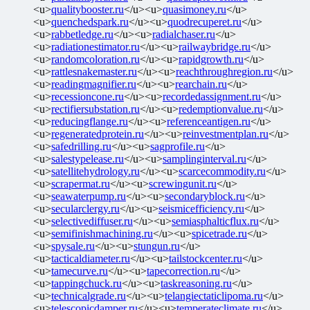
<u>
qualitybooster.ru
</u><u>
quasimoney.ru
</u>
<u>
quenchedspark.ru
</u><u>
quodrecuperet.ru
</u>
<u>
rabbetledge.ru
</u><u>
radialchaser.ru
</u>
<u>
radiationestimator.ru
</u><u>
railwaybridge.ru
</u>
<u>
randomcoloration.ru
</u><u>
rapidgrowth.ru
</u>
<u>
rattlesnakemaster.ru
</u><u>
reachthroughregion.ru
</u>
<u>
readingmagnifier.ru
</u><u>
rearchain.ru
</u>
<u>
recessioncone.ru
</u><u>
recordedassignment.ru
</u>
<u>
rectifiersubstation.ru
</u><u>
redemptionvalue.ru
</u>
<u>
reducingflange.ru
</u><u>
referenceantigen.ru
</u>
<u>
regeneratedprotein.ru
</u><u>
reinvestmentplan.ru
</u>
<u>
safedrilling.ru
</u><u>
sagprofile.ru
</u>
<u>
salestypelease.ru
</u><u>
samplinginterval.ru
</u>
<u>
satellitehydrology.ru
</u><u>
scarcecommodity.ru
</u>
<u>
scrapermat.ru
</u><u>
screwingunit.ru
</u>
<u>
seawaterpump.ru
</u><u>
secondaryblock.ru
</u>
<u>
secularclergy.ru
</u><u>
seismicefficiency.ru
</u>
<u>
selectivediffuser.ru
</u><u>
semiasphalticflux.ru
</u>
<u>
semifinishmachining.ru
</u><u>
spicetrade.ru
</u>
<u>
spysale.ru
</u><u>
stungun.ru
</u>
<u>
tacticaldiameter.ru
</u><u>
tailstockcenter.ru
</u>
<u>
tamecurve.ru
</u><u>
tapecorrection.ru
</u>
<u>
tappingchuck.ru
</u><u>
taskreasoning.ru
</u>
<u>
technicalgrade.ru
</u><u>
telangiectaticlipoma.ru
</u>
<u>
telescopicdamper.ru
</u><u>
temperateclimate.ru
</u>