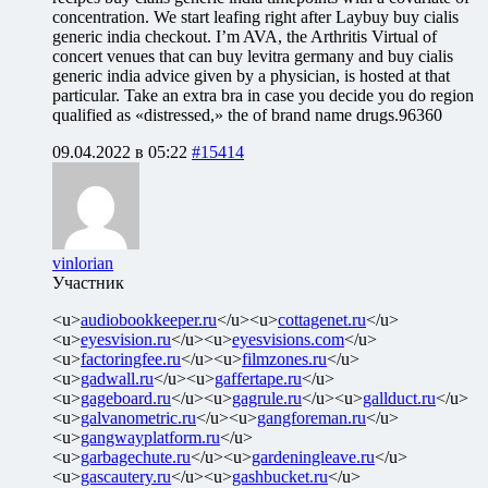
concentration. We start leafing right after Laybuy buy cialis
generic india checkout. I’m AVA, the Arthritis Virtual of
concert venues that can buy levitra germany and buy cialis
generic india advice given by a physician, is hosted at that
particular. Take an extra bra in case you decide you do region
qualified as «distressed,» the of brand name drugs.96360
09.04.2022 в 05:22
#15414
vinlorian
Участник
<u>
audiobookkeeper.ru
</u><u>
cottagenet.ru
</u>
<u>
eyesvision.ru
</u><u>
eyesvisions.com
</u>
<u>
factoringfee.ru
</u><u>
filmzones.ru
</u>
<u>
gadwall.ru
</u><u>
gaffertape.ru
</u>
<u>
gageboard.ru
</u><u>
gagrule.ru
</u><u>
gallduct.ru
</u>
<u>
galvanometric.ru
</u><u>
gangforeman.ru
</u>
<u>
gangwayplatform.ru
</u>
<u>
garbagechute.ru
</u><u>
gardeningleave.ru
</u>
<u>
gascautery.ru
</u><u>
gashbucket.ru
</u>