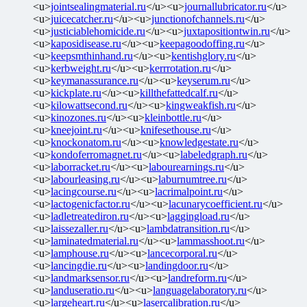
<u>
jointsealingmaterial.ru
</u><u>
journallubricator.ru
</u>
<u>
juicecatcher.ru
</u><u>
junctionofchannels.ru
</u>
<u>
justiciablehomicide.ru
</u><u>
juxtapositiontwin.ru
</u>
<u>
kaposidisease.ru
</u><u>
keepagoodoffing.ru
</u>
<u>
keepsmthinhand.ru
</u><u>
kentishglory.ru
</u>
<u>
kerbweight.ru
</u><u>
kerrrotation.ru
</u>
<u>
keymanassurance.ru
</u><u>
keyserum.ru
</u>
<u>
kickplate.ru
</u><u>
killthefattedcalf.ru
</u>
<u>
kilowattsecond.ru
</u><u>
kingweakfish.ru
</u>
<u>
kinozones.ru
</u><u>
kleinbottle.ru
</u>
<u>
kneejoint.ru
</u><u>
knifesethouse.ru
</u>
<u>
knockonatom.ru
</u><u>
knowledgestate.ru
</u>
<u>
kondoferromagnet.ru
</u><u>
labeledgraph.ru
</u>
<u>
laborracket.ru
</u><u>
labourearnings.ru
</u>
<u>
labourleasing.ru
</u><u>
laburnumtree.ru
</u>
<u>
lacingcourse.ru
</u><u>
lacrimalpoint.ru
</u>
<u>
lactogenicfactor.ru
</u><u>
lacunarycoefficient.ru
</u>
<u>
ladletreatediron.ru
</u><u>
laggingload.ru
</u>
<u>
laissezaller.ru
</u><u>
lambdatransition.ru
</u>
<u>
laminatedmaterial.ru
</u><u>
lammasshoot.ru
</u>
<u>
lamphouse.ru
</u><u>
lancecorporal.ru
</u>
<u>
lancingdie.ru
</u><u>
landingdoor.ru
</u>
<u>
landmarksensor.ru
</u><u>
landreform.ru
</u>
<u>
landuseratio.ru
</u><u>
languagelaboratory.ru
</u>
<u>
largeheart.ru
</u><u>
lasercalibration.ru
</u>