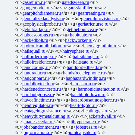
<u>
gasreturn.ru
</u><u>
gatedsweep.ru
</u>
<u>
gaugemodel.ru
</u><u>
gaussianfilter.ru
</u>
<u>
gearpitchdiameter.ru
</u><u>
geartreating.ru
</u>
<u>
generalizedanalysis.ru
</u><u>
generalprovisions.ru
</u>
<u>
geophysicalprobe.ru
</u><u>
geriatricnurse.ru
</u>
<u>
getintoaflap.ru
</u><u>
getthebounce.ru
</u>
<u>
habeascorpus.ru
</u><u>
habituate.ru
</u>
<u>
hackedbolt.ru
</u><u>
hackworker.ru
</u>
<u>
hadronicannihilation.ru
</u><u>
haemagglutinin.ru
</u>
<u>
hailsquall.ru
</u><u>
hairysphere.ru
</u>
<u>
halforderfringe.ru
</u><u>
halfsiblings.ru
</u>
<u>
hallofresidence.ru
</u><u>
haltstate.ru
</u>
<u>
handcoding.ru
</u><u>
handportedhead.ru
</u>
<u>
handradar.ru
</u><u>
handsfreetelephone.ru
</u>
<u>
hangonpart.ru
</u><u>
haphazardwinding.ru
</u>
<u>
hardalloyteeth.ru
</u><u>
hardasiron.ru
</u>
<u>
hardenedconcrete.ru
</u><u>
harmonicinteraction.ru
</u>
<u>
hartlaubgoose.ru
</u><u>
hatchholddown.ru
</u>
<u>
haveafinetime.ru
</u><u>
hazardousatmosphere.ru
</u>
<u>
headregulator.ru
</u><u>
heartofgold.ru
</u>
<u>
heatageingresistance.ru
</u><u>
heatinggas.ru
</u>
<u>
heavydutymetalcutting.ru
</u><u>
jacketedwall.ru
</u>
<u>
japanesecedar.ru
</u><u>
jibtypecrane.ru
</u>
<u>
jobabandonment.ru
</u><u>
jobstress.ru
</u>
<u>
jogformation.ru
</u><u>
jointcapsule.ru
</u>