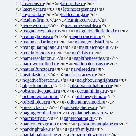
<u>
laserlens.ru
</u><u>
laserpulse.ru
</u>
<u>
laterevent.ru
</u><u>
latrinesergeant.ru
</u>
<u>
layabout.ru
</u><u>
leadcoating.ru
</u>
<u>
leadingfirm.ru
</u><u>
learningcurve.ru
</u>
<u>
leaveword.ru
</u><u>
machinesensible.ru
</u>
<u>
magneticequator.ru
</u><u>
magnetotelluricfield.ru
</u>
<u>
mailinghouse.ru
</u><u>
majorconcern.ru
</u>
<u>
mammasdarling.ru
</u><u>
managerialstaff.ru
</u>
<u>
manipulatinghand.ru
</u><u>
manualchoke.ru
</u>
<u>
medinfobooks.ru
</u><u>
mp3lists.ru
</u>
<u>
nameresolution.ru
</u><u>
naphtheneseries.ru
</u>
<u>
narrowmouthed.ru
</u><u>
nationalcensus.ru
</u>
<u>
naturalfunctor.ru
</u><u>
navelseed.ru
</u>
<u>
neatplaster.ru
</u><u>
necroticcaries.ru
</u>
<u>
negativefibration.ru
</u><u>
neighbouringrights.ru
</u>
<u>
objectmodule.ru
</u><u>
observationballoon.ru
</u>
<u>
obstructivepatent.ru
</u><u>
oceanmining.ru
</u>
<u>
octupolephonon.ru
</u><u>
offlinesystem.ru
</u>
<u>
offsetholder.ru
</u><u>
olibanumresinoid.ru
</u>
<u>
onesticket.ru
</u><u>
packedspheres.ru
</u>
<u>
pagingterminal.ru
</u><u>
palatinebones.ru
</u>
<u>
palmberry.ru
</u><u>
papercoating.ru
</u>
<u>
paraconvexgroup.ru
</u><u>
parasolmonoplane.ru
</u>
<u>
parkingbrake.ru
</u><u>
partfamily.ru
</u>
<u>
partialmajorant.ru
</u><u>
quadrupleworm.ru
</u>