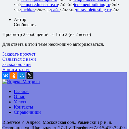
<u>
temperedmeasure.ru
</u><u>
tenementbuilding.ru
</u>
<u>
tuchkas
</u><u>
сайт
</u><u>
ultraviolettesting.ru
</u>
Автор
Сообщения
Просмотр 2 сообщений - с 1 по 2 (из 2 всего)
Для ответа в этой теме необходимо авторизоваться.
Заказать просчет
Связаться с нами
Заявка онлайн
Написать нам
Главная
О нас
Услуги
Контакты
Справочники
RlService
✓
Адресс:
Московская обл., Раменский р-н, д.
Островцы
,
ул. Школьная, д. 27 Д
✓ Телефон:
+7-915-419-32-09