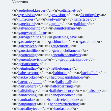
Участник
<u>
audiobookkeeper
</u><u>
cottagenet
</u>
<u>
eyesvision
</u><u>
eyesvisions
</u><u>
factoringfee
</u>
<u>
filmzones
</u><u>
gadwall
</u><u>
gaffertape
</u>
<u>
gageboard
</u><u>
gagrule
</u><u>
gallduct
</u>
<u>
galvanometric
</u><u>
gangforeman
</u>
<u>
gangwayplatform
</u>
<u>
garbagechute
</u><u>
gardeningleave
</u>
<u>
gascautery
</u><u>
gashbucket
</u><u>
gasreturn
</u>
<u>
gatedsweep
</u><u>
gaugemodel
</u>
<u>
gaussianfilter
</u><u>
gearpitchdiameter
</u>
<u>
geartreating
</u><u>
generalizedanalysis
</u>
<u>
generalprovisions
</u><u>
geophysicalprobe
</u>
<u>
geriatricnurse
</u>
<u>
getintoaflap
</u><u>
getthebounce
</u>
<u>
habeascorpus
</u><u>
habituate
</u><u>
hackedbolt
</u>
<u>
hackworker
</u><u>
hadronicannihilation
</u>
<u>
haemagglutinin
</u><u>
hailsquall
</u>
<u>
hairysphere
</u><u>
halforderfringe
</u>
<u>
halfsiblings
</u><u>
hallofresidence
</u><u>
haltstate
</u>
<u>
handcoding
</u><u>
handportedhead
</u>
<u>
handradar
</u><u>
handsfreetelephone
</u>
<u>
hangonpart
</u><u>
haphazardwinding
</u>
<u>
hardalloyteeth
</u><u>
hardasiron
</u>