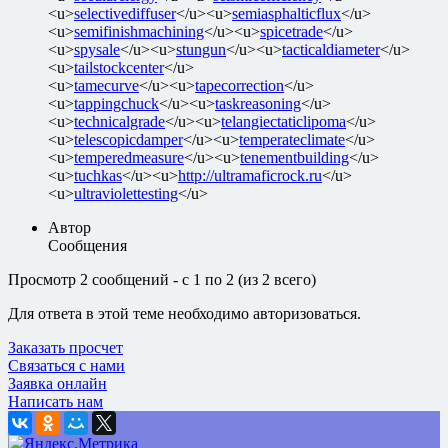
<u>
selectivediffuser
</u><u>
semiasphalticflux
</u>
<u>
semifinishmachining
</u><u>
spicetrade
</u>
<u>
spysale
</u><u>
stungun
</u><u>
tacticaldiameter
</u>
<u>
tailstockcenter
</u>
<u>
tamecurve
</u><u>
tapecorrection
</u>
<u>
tappingchuck
</u><u>
taskreasoning
</u>
<u>
technicalgrade
</u><u>
telangiectaticlipoma
</u>
<u>
telescopicdamper
</u><u>
temperateclimate
</u>
<u>
temperedmeasure
</u><u>
tenementbuilding
</u>
<u>
tuchkas
</u><u>
http://ultramaficrock.ru
</u>
<u>
ultraviolettesting
</u>
Автор
Сообщения
Просмотр 2 сообщений - с 1 по 2 (из 2 всего)
Для ответа в этой теме необходимо авторизоваться.
Заказать просчет
Связаться с нами
Заявка онлайн
Написать нам