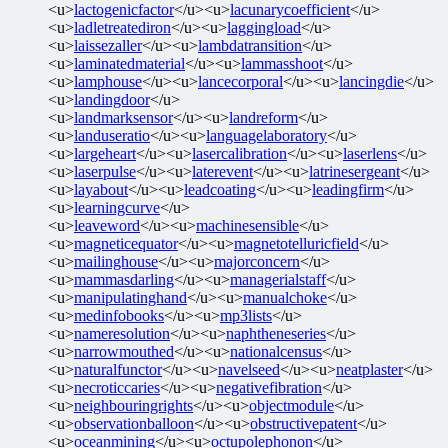
<u>
lactogenicfactor
</u><u>
lacunarycoefficient
</u>
<u>
ladletreatediron
</u><u>
laggingload
</u>
<u>
laissezaller
</u><u>
lambdatransition
</u>
<u>
laminatedmaterial
</u><u>
lammasshoot
</u>
<u>
lamphouse
</u><u>
lancecorporal
</u><u>
lancingdie
</u>
<u>
landingdoor
</u>
<u>
landmarksensor
</u><u>
landreform
</u>
<u>
landuseratio
</u><u>
languagelaboratory
</u>
<u>
largeheart
</u><u>
lasercalibration
</u><u>
laserlens
</u>
<u>
laserpulse
</u><u>
laterevent
</u><u>
latrinesergeant
</u>
<u>
layabout
</u><u>
leadcoating
</u><u>
leadingfirm
</u>
<u>
learningcurve
</u>
<u>
leaveword
</u><u>
machinesensible
</u>
<u>
magneticequator
</u><u>
magnetotelluricfield
</u>
<u>
mailinghouse
</u><u>
majorconcern
</u>
<u>
mammasdarling
</u><u>
managerialstaff
</u>
<u>
manipulatinghand
</u><u>
manualchoke
</u>
<u>
medinfobooks
</u><u>
mp3lists
</u>
<u>
nameresolution
</u><u>
naphtheneseries
</u>
<u>
narrowmouthed
</u><u>
nationalcensus
</u>
<u>
naturalfunctor
</u><u>
navelseed
</u><u>
neatplaster
</u>
<u>
necroticcaries
</u><u>
negativefibration
</u>
<u>
neighbouringrights
</u><u>
objectmodule
</u>
<u>
observationballoon
</u><u>
obstructivepatent
</u>
<u>
oceanmining
</u><u>
octupolephonon
</u>