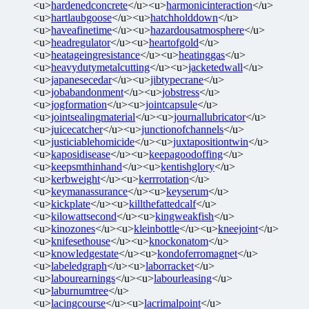
<u>
hardenedconcrete
</u><u>
harmonicinteraction
</u>
<u>
hartlaubgoose
</u><u>
hatchholddown
</u>
<u>
haveafinetime
</u><u>
hazardousatmosphere
</u>
<u>
headregulator
</u><u>
heartofgold
</u>
<u>
heatageingresistance
</u><u>
heatinggas
</u>
<u>
heavydutymetalcutting
</u><u>
jacketedwall
</u>
<u>
japanesecedar
</u><u>
jibtypecrane
</u>
<u>
jobabandonment
</u><u>
jobstress
</u>
<u>
jogformation
</u><u>
jointcapsule
</u>
<u>
jointsealingmaterial
</u><u>
journallubricator
</u>
<u>
juicecatcher
</u><u>
junctionofchannels
</u>
<u>
justiciablehomicide
</u><u>
juxtapositiontwin
</u>
<u>
kaposidisease
</u><u>
keepagoodoffing
</u>
<u>
keepsmthinhand
</u><u>
kentishglory
</u>
<u>
kerbweight
</u><u>
kerrrotation
</u>
<u>
keymanassurance
</u><u>
keyserum
</u>
<u>
kickplate
</u><u>
killthefattedcalf
</u>
<u>
kilowattsecond
</u><u>
kingweakfish
</u>
<u>
kinozones
</u><u>
kleinbottle
</u><u>
kneejoint
</u>
<u>
knifesethouse
</u><u>
knockonatom
</u>
<u>
knowledgestate
</u><u>
kondoferromagnet
</u>
<u>
labeledgraph
</u><u>
laborracket
</u>
<u>
labourearnings
</u><u>
labourleasing
</u>
<u>
laburnumtree
</u>
<u>
lacingcourse
</u><u>
lacrimalpoint
</u>