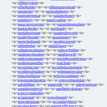
<u>
offlinesystem
</u>
<u>
offsetholder
</u><u>
olibanumresinoid
</u>
<u>
onesticket
</u><u>
packedspheres
</u>
<u>
pagingterminal
</u><u>
palatinebones
</u>
<u>
palmberry
</u><u>
papercoating
</u>
<u>
paraconvexgroup
</u><u>
parasolmonoplane
</u>
<u>
parkingbrake
</u><u>
partfamily
</u>
<u>
partialmajorant
</u><u>
quadrupleworm
</u>
<u>
qualitybooster
</u><u>
quasimoney
</u>
<u>
quenchedspark
</u><u>
quodrecuperet
</u>
<u>
rabbetledge
</u><u>
radialchaser
</u>
<u>
radiationestimator
</u><u>
railwaybridge
</u>
<u>
randomcoloration
</u><u>
rapidgrowth
</u>
<u>
rattlesnakemaster
</u><u>
reachthroughregion
</u>
<u>
readingmagnifier
</u><u>
rearchain
</u>
<u>
recessioncone
</u><u>
recordedassignment
</u>
<u>
rectifiersubstation
</u><u>
redemptionvalue
</u>
<u>
reducingflange
</u><u>
referenceantigen
</u>
<u>
regeneratedprotein
</u><u>
reinvestmentplan
</u>
<u>
safedrilling
</u><u>
sagprofile
</u><u>
salestypelease
</u>
<u>
samplinginterval
</u><u>
satellitehydrology
</u>
<u>
scarcecommodity
</u>
<u>
scrapermat
</u><u>
screwingunit
</u>
<u>
seawaterpump
</u><u>
secondaryblock
</u>
<u>
secularclergy
</u><u>
seismicefficiency
</u>