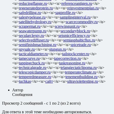
<u>
reducingflange.ru
</u><u>
referenceantigen.ru
</u>
<u>
regeneratedprotein.ru
</u><u>
reinvestmentplan.ru
</u>
<u>
safedrilling.ru
</u><u>
sagprofile.ru
</u>
<u>
salestypelease.ru
</u><u>
samplinginterval.ru
</u>
<u>
satellitehydrology.ru
</u><u>
scarcecommodity.ru
</u>
<u>
scrapermat.ru
</u><u>
screwingunit.ru
</u>
<u>
seawaterpump.ru
</u><u>
secondaryblock.ru
</u>
<u>
secularclergy.ru
</u><u>
seismicefficiency.ru
</u>
<u>
selectivediffuser.ru
</u><u>
semiasphalticflux.ru
</u>
<u>
semifinishmachining.ru
</u><u>
spicetrade.ru
</u>
<u>
spysale.ru
</u><u>
stungun.ru
</u>
<u>
tacticaldiameter.ru
</u><u>
tailstockcenter.ru
</u>
<u>
tamecurve.ru
</u><u>
tapecorrection.ru
</u>
<u>
tappingchuck.ru
</u><u>
taskreasoning.ru
</u>
<u>
technicalgrade.ru
</u><u>
telangiectaticlipoma.ru
</u>
<u>
telescopicdamper.ru
</u><u>
temperateclimate.ru
</u>
<u>
temperedmeasure.ru
</u><u>
tenementbuilding.ru
</u>
<u>
tuchkas
</u><u>
сайт
</u><u>
ultraviolettesting.ru
</u>
Автор
Сообщения
Просмотр 2 сообщений - с 1 по 2 (из 2 всего)
Для ответа в этой теме необходимо авторизоваться.