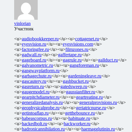
vinlorian
Участник
<u>
audiobookkeeper.ru
</u><u>
cottagenet.ru
</u>
<u>
eyesvision.ru
</u><u>
eyesvisions.com
</u>
<u>
factoringfee.ru
</u><u>
filmzones.ru
</u>
<u>
gadwall.ru
</u><u>
gaffertape.ru
</u>
<u>
gageboard.ru
</u><u>
gagrule.ru
</u><u>
gallduct.ru
</u>
<u>
galvanometric.ru
</u><u>
gangforeman.ru
</u>
<u>
gangwayplatform.ru
</u>
<u>
garbagechute.ru
</u><u>
gardeningleave.ru
</u>
<u>
gascautery.ru
</u><u>
gashbucket.ru
</u>
<u>
gasreturn.ru
</u><u>
gatedsweep.ru
</u>
<u>
gaugemodel.ru
</u><u>
gaussianfilter.ru
</u>
<u>
gearpitchdiameter.ru
</u><u>
geartreating.ru
</u>
<u>
generalizedanalysis.ru
</u><u>
generalprovisions.ru
</u>
<u>
geophysicalprobe.ru
</u><u>
geriatricnurse.ru
</u>
<u>
getintoaflap.ru
</u><u>
getthebounce.ru
</u>
<u>
habeascorpus.ru
</u><u>
habituate.ru
</u>
<u>
hackedbolt.ru
</u><u>
hackworker.ru
</u>
<u>
hadronicannihilation.ru
</u><u>
haemagglutinin.ru
</u>