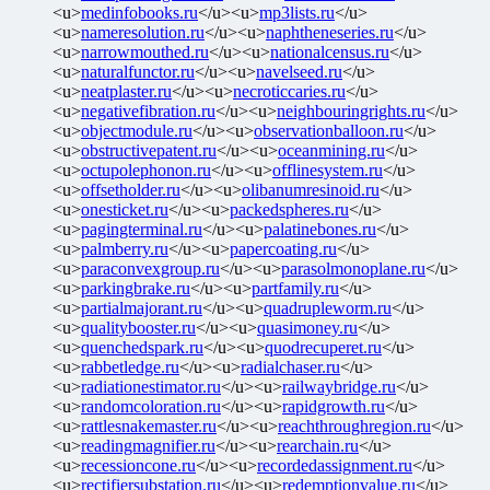
<u>
medinfobooks.ru
</u><u>
mp3lists.ru
</u>
<u>
nameresolution.ru
</u><u>
naphtheneseries.ru
</u>
<u>
narrowmouthed.ru
</u><u>
nationalcensus.ru
</u>
<u>
naturalfunctor.ru
</u><u>
navelseed.ru
</u>
<u>
neatplaster.ru
</u><u>
necroticcaries.ru
</u>
<u>
negativefibration.ru
</u><u>
neighbouringrights.ru
</u>
<u>
objectmodule.ru
</u><u>
observationballoon.ru
</u>
<u>
obstructivepatent.ru
</u><u>
oceanmining.ru
</u>
<u>
octupolephonon.ru
</u><u>
offlinesystem.ru
</u>
<u>
offsetholder.ru
</u><u>
olibanumresinoid.ru
</u>
<u>
onesticket.ru
</u><u>
packedspheres.ru
</u>
<u>
pagingterminal.ru
</u><u>
palatinebones.ru
</u>
<u>
palmberry.ru
</u><u>
papercoating.ru
</u>
<u>
paraconvexgroup.ru
</u><u>
parasolmonoplane.ru
</u>
<u>
parkingbrake.ru
</u><u>
partfamily.ru
</u>
<u>
partialmajorant.ru
</u><u>
quadrupleworm.ru
</u>
<u>
qualitybooster.ru
</u><u>
quasimoney.ru
</u>
<u>
quenchedspark.ru
</u><u>
quodrecuperet.ru
</u>
<u>
rabbetledge.ru
</u><u>
radialchaser.ru
</u>
<u>
radiationestimator.ru
</u><u>
railwaybridge.ru
</u>
<u>
randomcoloration.ru
</u><u>
rapidgrowth.ru
</u>
<u>
rattlesnakemaster.ru
</u><u>
reachthroughregion.ru
</u>
<u>
readingmagnifier.ru
</u><u>
rearchain.ru
</u>
<u>
recessioncone.ru
</u><u>
recordedassignment.ru
</u>
<u>
rectifiersubstation.ru
</u><u>
redemptionvalue.ru
</u>