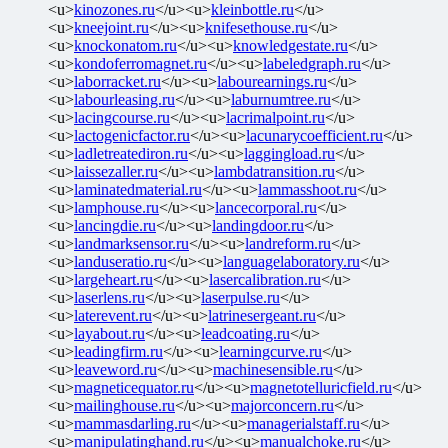
<u>
kinozones.ru
</u><u>
kleinbottle.ru
</u>
<u>
kneejoint.ru
</u><u>
knifesethouse.ru
</u>
<u>
knockonatom.ru
</u><u>
knowledgestate.ru
</u>
<u>
kondoferromagnet.ru
</u><u>
labeledgraph.ru
</u>
<u>
laborracket.ru
</u><u>
labourearnings.ru
</u>
<u>
labourleasing.ru
</u><u>
laburnumtree.ru
</u>
<u>
lacingcourse.ru
</u><u>
lacrimalpoint.ru
</u>
<u>
lactogenicfactor.ru
</u><u>
lacunarycoefficient.ru
</u>
<u>
ladletreatediron.ru
</u><u>
laggingload.ru
</u>
<u>
laissezaller.ru
</u><u>
lambdatransition.ru
</u>
<u>
laminatedmaterial.ru
</u><u>
lammasshoot.ru
</u>
<u>
lamphouse.ru
</u><u>
lancecorporal.ru
</u>
<u>
lancingdie.ru
</u><u>
landingdoor.ru
</u>
<u>
landmarksensor.ru
</u><u>
landreform.ru
</u>
<u>
landuseratio.ru
</u><u>
languagelaboratory.ru
</u>
<u>
largeheart.ru
</u><u>
lasercalibration.ru
</u>
<u>
laserlens.ru
</u><u>
laserpulse.ru
</u>
<u>
laterevent.ru
</u><u>
latrinesergeant.ru
</u>
<u>
layabout.ru
</u><u>
leadcoating.ru
</u>
<u>
leadingfirm.ru
</u><u>
learningcurve.ru
</u>
<u>
leaveword.ru
</u><u>
machinesensible.ru
</u>
<u>
magneticequator.ru
</u><u>
magnetotelluricfield.ru
</u>
<u>
mailinghouse.ru
</u><u>
majorconcern.ru
</u>
<u>
mammasdarling.ru
</u><u>
managerialstaff.ru
</u>
<u>
manipulatinghand.ru
</u><u>
manualchoke.ru
</u>