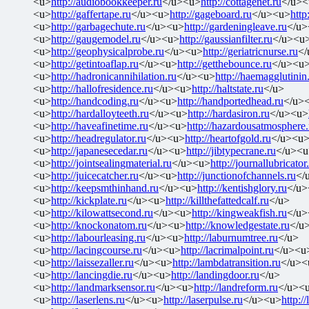
<u>
http://audiobookkeeper.ru
</u><u>
http://cottagenet.ru
</u><
<u>
http://gaffertape.ru
</u><u>
http://gageboard.ru
</u><u>
http
<u>
http://garbagechute.ru
</u><u>
http://gardeningleave.ru
</u>
<u>
http://gaugemodel.ru
</u><u>
http://gaussianfilter.ru
</u><u
<u>
http://geophysicalprobe.ru
</u><u>
http://geriatricnurse.ru
</
<u>
http://getintoaflap.ru
</u><u>
http://getthebounce.ru
</u><u
<u>
http://hadronicannihilation.ru
</u><u>
http://haemagglutinin
<u>
http://hallofresidence.ru
</u><u>
http://haltstate.ru
</u>
<u>
http://handcoding.ru
</u><u>
http://handportedhead.ru
</u>
<u>
http://hardalloyteeth.ru
</u><u>
http://hardasiron.ru
</u><u>
<u>
http://haveafinetime.ru
</u><u>
http://hazardousatmosphere.
<u>
http://headregulator.ru
</u><u>
http://heartofgold.ru
</u><u
<u>
http://japanesecedar.ru
</u><u>
http://jibtypecrane.ru
</u><u
<u>
http://jointsealingmaterial.ru
</u><u>
http://journallubricator
<u>
http://juicecatcher.ru
</u><u>
http://junctionofchannels.ru
</
<u>
http://keepsmthinhand.ru
</u><u>
http://kentishglory.ru
</u>
<u>
http://kickplate.ru
</u><u>
http://killthefattedcalf.ru
</u>
<u>
http://kilowattsecond.ru
</u><u>
http://kingweakfish.ru
</u>
<u>
http://knockonatom.ru
</u><u>
http://knowledgestate.ru
</u
<u>
http://labourleasing.ru
</u><u>
http://laburnumtree.ru
</u>
<u>
http://lacingcourse.ru
</u><u>
http://lacrimalpoint.ru
</u><u
<u>
http://laissezaller.ru
</u><u>
http://lambdatransition.ru
</u><
<u>
http://lancingdie.ru
</u><u>
http://landingdoor.ru
</u>
<u>
http://landmarksensor.ru
</u><u>
http://landreform.ru
</u><
<u>
http://laserlens.ru
</u><u>
http://laserpulse.ru
</u><u>
http://