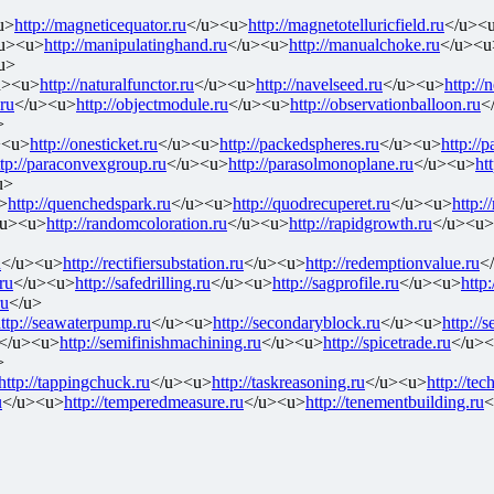
u>
http://magneticequator.ru
</u><u>
http://magnetotelluricfield.ru
</u><
u><u>
http://manipulatinghand.ru
</u><u>
http://manualchoke.ru
</u><u
u>
u><u>
http://naturalfunctor.ru
</u><u>
http://navelseed.ru
</u><u>
http://
.ru
</u><u>
http://objectmodule.ru
</u><u>
http://observationballoon.ru
<
>
><u>
http://onesticket.ru
</u><u>
http://packedspheres.ru
</u><u>
http://
ttp://paraconvexgroup.ru
</u><u>
http://parasolmonoplane.ru
</u><u>
ht
u>
>
http://quenchedspark.ru
</u><u>
http://quodrecuperet.ru
</u><u>
http:/
/u><u>
http://randomcoloration.ru
</u><u>
http://rapidgrowth.ru
</u><u>
u
</u><u>
http://rectifiersubstation.ru
</u><u>
http://redemptionvalue.ru
<
ru
</u><u>
http://safedrilling.ru
</u><u>
http://sagprofile.ru
</u><u>
http:
ru
</u>
ttp://seawaterpump.ru
</u><u>
http://secondaryblock.ru
</u><u>
http://s
</u><u>
http://semifinishmachining.ru
</u><u>
http://spicetrade.ru
</u>
>
http://tappingchuck.ru
</u><u>
http://taskreasoning.ru
</u><u>
http://tec
u
</u><u>
http://temperedmeasure.ru
</u><u>
http://tenementbuilding.ru
<