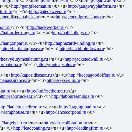
toringfee.ru
</u><u>
http://filmzones.ru
</u><u>
http://gadwall.ru
</u>
u><u>
http://gangforeman.ru
</u><u>
http://gangwayplatform.ru
</u>
eturn.ru
</u><u>
http://gatedsweep.ru
</u>
/generalizedanalysis.ru
</u><u>
http://generalprovisions.ru
</u>
olt.ru
</u><u>
http://hackworker.ru
</u>
://halforderfringe.ru
</u><u>
http://halfsiblings.ru
</u>
://hangonpart.ru
</u><u>
http://haphazardwinding.ru
</u>
>
http://hartlaubgoose.ru
</u><u>
http://hatchholddown.ru
</u>
//heavydutymetalcutting.ru
</u><u>
http://jacketedwall.ru
</u>
formation.ru
</u><u>
http://jointcapsule.ru
</u>
u><u>
http://kaposidisease.ru
</u><u>
http://keepagoodoffing.ru
</u>
ymanassurance.ru
</u><u>
http://keyserum.ru
</u>
int.ru
</u><u>
http://knifesethouse.ru
</u>
http://laborracket.ru
</u><u>
http://labourearnings.ru
</u>
ttp://ladletreatediron.ru
</u><u>
http://laggingload.ru
</u>
p://lamphouse.ru
</u><u>
http://lancecorporal.ru
</u>
://largeheart.ru
</u><u>
http://lasercalibration.ru
</u>
/u><u>
http://leadcoating.ru
</u><u>
http://leadingfirm.ru
</u>