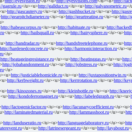
u>
http://eyesvision.ru
</u><u>
http://eyesvisions.com
</u><u>
http://fac
://gagrule.ru
</u><u>
http://gallduct.ru
</u><u>
http://galvanometric.ru
</
<u>
http://gascautery.ru
</u><u>
http://gashbucket.ru
</u><u>
http://gasr
>
http://gearpitchdiameter.ru
</u><u>
http://geartreating.ru
</u><u>
http:/
u>
>
http://habeascorpus.ru
</u><u>
http://habituate.ru
</u><u>
http://hackedb
.ru
</u><u>
http://hailsquall.ru
</u><u>
http://hairysphere.ru
</u><u>
http
<u>
http://handradar.ru
</u><u>
http://handsfreetelephone.ru
</u><u>
http
http://hardenedconcrete.ru
</u><u>
http://harmonicinteraction.ru
</u><u
ru
</u>
>
http://heatageingresistance.ru
</u><u>
http://heatinggas.ru
</u><u>
http:
>
http://jobabandonment.ru
</u><u>
http://jobstress.ru
</u><u>
http://jog
.ru
</u>
u><u>
http://justiciablehomicide.ru
</u><u>
http://juxtapositiontwin.ru
</
<u>
http://kerbweight.ru
</u><u>
http://kerrrotation.ru
</u><u>
http://ke
<u>
http://kinozones.ru
</u><u>
http://kleinbottle.ru
</u><u>
http://kneejo
><u>
http://kondoferromagnet.ru
</u><u>
http://labeledgraph.ru
</u><u>
>
http://lactogenicfactor.ru
</u><u>
http://lacunarycoefficient.ru
</u><u>
h
u>
http://laminatedmaterial.ru
</u><u>
http://lammasshoot.ru
</u><u>
htt
u>
http://landuseratio.ru
</u><u>
http://languagelaboratory.ru
</u><u>
http
laterevent.ru
</u><u>
http://latrinesergeant.ru
</u><u>
http://layabout.ru
<