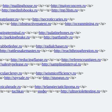
u>
http://mailinghouse.ru
</u><u>
http://majorconcern.ru
</u>
>
http://medinfobooks.ru
</u><u>
http://mp3lists.ru
</u>
neatplaster.ru
</u><u>
http://necroticcaries.ru
</u>
/u><u>
http://obstructivepatent.ru
</u><u>
http://oceanmining.ru
</u>
pagingterminal.ru
</u><u>
http://palatinebones.ru
</u>
tp://parkingbrake.ru
</u><u>
http://partfamily.ru
</u>
/rabbetledge.ru
</u><u>
http://radialchaser.ru
</u>
http://rattlesnakemaster.ru
</u><u>
http://reachthroughregion.ru
</u>
/u><u>
http://reducingflange.ru
</u><u>
http://referenceantigen.ru
</u>
//salestypelease.ru
</u><u>
http://samplinginterval.ru
</u>
ecularclergy.ru
</u><u>
http://seismicefficiency.ru
</u>
<u>
http://spysale.ru
</u><u>
http://stungun.ru
</u>
hnicalgrade.ru
</u><u>
http://telangiectaticlipoma.ru
</u>
/u><u>
tuchkas
</u><u>
инфо
</u><u>
http://ultraviolettesting.ru
</u>