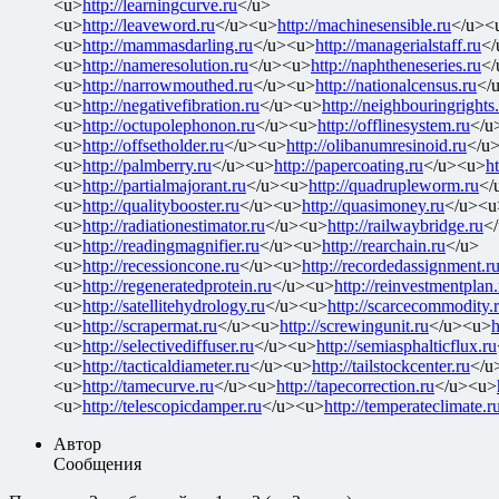
<u>
http://learningcurve.ru
</u>
<u>
http://leaveword.ru
</u><u>
http://machinesensible.ru
</u><
<u>
http://mammasdarling.ru
</u><u>
http://managerialstaff.ru
</
<u>
http://nameresolution.ru
</u><u>
http://naphtheneseries.ru
</
<u>
http://narrowmouthed.ru
</u><u>
http://nationalcensus.ru
</
<u>
http://negativefibration.ru
</u><u>
http://neighbouringrights
<u>
http://octupolephonon.ru
</u><u>
http://offlinesystem.ru
</u
<u>
http://offsetholder.ru
</u><u>
http://olibanumresinoid.ru
</u
<u>
http://palmberry.ru
</u><u>
http://papercoating.ru
</u><u>
h
<u>
http://partialmajorant.ru
</u><u>
http://quadrupleworm.ru
</
<u>
http://qualitybooster.ru
</u><u>
http://quasimoney.ru
</u><u
<u>
http://radiationestimator.ru
</u><u>
http://railwaybridge.ru
<
<u>
http://readingmagnifier.ru
</u><u>
http://rearchain.ru
</u>
<u>
http://recessioncone.ru
</u><u>
http://recordedassignment.r
<u>
http://regeneratedprotein.ru
</u><u>
http://reinvestmentplan.
<u>
http://satellitehydrology.ru
</u><u>
http://scarcecommodity.
<u>
http://scrapermat.ru
</u><u>
http://screwingunit.ru
</u><u>
h
<u>
http://selectivediffuser.ru
</u><u>
http://semiasphalticflux.ru
<u>
http://tacticaldiameter.ru
</u><u>
http://tailstockcenter.ru
</u
<u>
http://tamecurve.ru
</u><u>
http://tapecorrection.ru
</u><u>
<u>
http://telescopicdamper.ru
</u><u>
http://temperateclimate.r
Автор
Сообщения