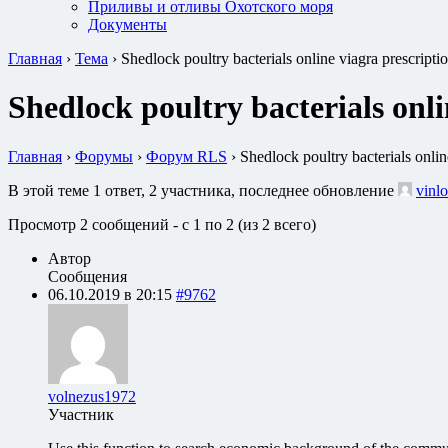
Приливы и отливы Охотского моря
Документы
Главная
›
Тема
›
Shedlock poultry bacterials online viagra prescript
Shedlock poultry bacterials onli
Главная
›
Форумы
›
Форум RLS
›
Shedlock poultry bacterials onli
В этой теме 1 ответ, 2 участника, последнее обновление
vinlo
Просмотр 2 сообщений - с 1 по 2 (из 2 всего)
Автор
Сообщения
06.10.2019 в 20:15
#9762
volnezus1972
Участник