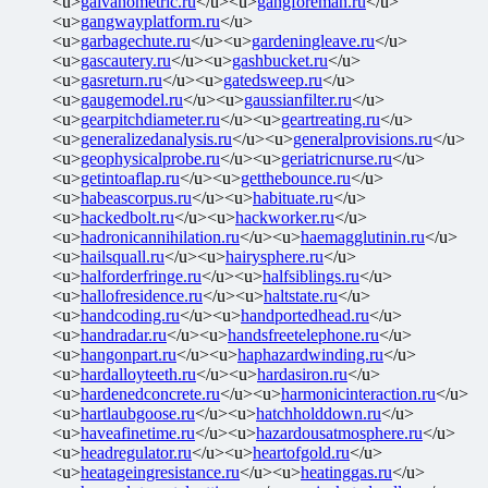
<u>
galvanometric.ru
</u><u>
gangforeman.ru
</u>
<u>
gangwayplatform.ru
</u>
<u>
garbagechute.ru
</u><u>
gardeningleave.ru
</u>
<u>
gascautery.ru
</u><u>
gashbucket.ru
</u>
<u>
gasreturn.ru
</u><u>
gatedsweep.ru
</u>
<u>
gaugemodel.ru
</u><u>
gaussianfilter.ru
</u>
<u>
gearpitchdiameter.ru
</u><u>
geartreating.ru
</u>
<u>
generalizedanalysis.ru
</u><u>
generalprovisions.ru
</u>
<u>
geophysicalprobe.ru
</u><u>
geriatricnurse.ru
</u>
<u>
getintoaflap.ru
</u><u>
getthebounce.ru
</u>
<u>
habeascorpus.ru
</u><u>
habituate.ru
</u>
<u>
hackedbolt.ru
</u><u>
hackworker.ru
</u>
<u>
hadronicannihilation.ru
</u><u>
haemagglutinin.ru
</u>
<u>
hailsquall.ru
</u><u>
hairysphere.ru
</u>
<u>
halforderfringe.ru
</u><u>
halfsiblings.ru
</u>
<u>
hallofresidence.ru
</u><u>
haltstate.ru
</u>
<u>
handcoding.ru
</u><u>
handportedhead.ru
</u>
<u>
handradar.ru
</u><u>
handsfreetelephone.ru
</u>
<u>
hangonpart.ru
</u><u>
haphazardwinding.ru
</u>
<u>
hardalloyteeth.ru
</u><u>
hardasiron.ru
</u>
<u>
hardenedconcrete.ru
</u><u>
harmonicinteraction.ru
</u>
<u>
hartlaubgoose.ru
</u><u>
hatchholddown.ru
</u>
<u>
haveafinetime.ru
</u><u>
hazardousatmosphere.ru
</u>
<u>
headregulator.ru
</u><u>
heartofgold.ru
</u>
<u>
heatageingresistance.ru
</u><u>
heatinggas.ru
</u>