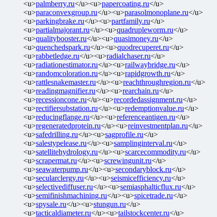
<u>
palmberry.ru
</u><u>
papercoating.ru
</u>
<u>
paraconvexgroup.ru
</u><u>
parasolmonoplane.ru
</u>
<u>
parkingbrake.ru
</u><u>
partfamily.ru
</u>
<u>
partialmajorant.ru
</u><u>
quadrupleworm.ru
</u>
<u>
qualitybooster.ru
</u><u>
quasimoney.ru
</u>
<u>
quenchedspark.ru
</u><u>
quodrecuperet.ru
</u>
<u>
rabbetledge.ru
</u><u>
radialchaser.ru
</u>
<u>
radiationestimator.ru
</u><u>
railwaybridge.ru
</u>
<u>
randomcoloration.ru
</u><u>
rapidgrowth.ru
</u>
<u>
rattlesnakemaster.ru
</u><u>
reachthroughregion.ru
</u>
<u>
readingmagnifier.ru
</u><u>
rearchain.ru
</u>
<u>
recessioncone.ru
</u><u>
recordedassignment.ru
</u>
<u>
rectifiersubstation.ru
</u><u>
redemptionvalue.ru
</u>
<u>
reducingflange.ru
</u><u>
referenceantigen.ru
</u>
<u>
regeneratedprotein.ru
</u><u>
reinvestmentplan.ru
</u>
<u>
safedrilling.ru
</u><u>
sagprofile.ru
</u>
<u>
salestypelease.ru
</u><u>
samplinginterval.ru
</u>
<u>
satellitehydrology.ru
</u><u>
scarcecommodity.ru
</u>
<u>
scrapermat.ru
</u><u>
screwingunit.ru
</u>
<u>
seawaterpump.ru
</u><u>
secondaryblock.ru
</u>
<u>
secularclergy.ru
</u><u>
seismicefficiency.ru
</u>
<u>
selectivediffuser.ru
</u><u>
semiasphalticflux.ru
</u>
<u>
semifinishmachining.ru
</u><u>
spicetrade.ru
</u>
<u>
spysale.ru
</u><u>
stungun.ru
</u>
<u>
tacticaldiameter.ru
</u><u>
tailstockcenter.ru
</u>