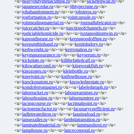
<u>
heavydutymetalcutting.ru
</u><u>
jacketedwall.ru
</u>
<u>
japanesecedar.ru
</u><u>
jibtypecrane.ru
</u>
<u>
jobabandonment.ru
</u><u>
jobstress.ru
</u>
<u>
jogformation.ru
</u><u>
jointcapsule.ru
</u>
<u>
jointsealingmaterial.ru
</u><u>
journallubricator.ru
</u>
<u>
juicecatcher.ru
</u><u>
junctionofchannels.ru
</u>
<u>
justiciablehomicide.ru
</u><u>
juxtapositiontwin.ru
</u>
<u>
kaposidisease.ru
</u><u>
keepagoodoffing.ru
</u>
<u>
keepsmthinhand.ru
</u><u>
kentishglory.ru
</u>
<u>
kerbweight.ru
</u><u>
kerrrotation.ru
</u>
<u>
keymanassurance.ru
</u><u>
keyserum.ru
</u>
<u>
kickplate.ru
</u><u>
killthefattedcalf.ru
</u>
<u>
kilowattsecond.ru
</u><u>
kingweakfish.ru
</u>
<u>
kinozones.ru
</u><u>
kleinbottle.ru
</u>
<u>
kneejoint.ru
</u><u>
knifesethouse.ru
</u>
<u>
knockonatom.ru
</u><u>
knowledgestate.ru
</u>
<u>
kondoferromagnet.ru
</u><u>
labeledgraph.ru
</u>
<u>
laborracket.ru
</u><u>
labourearnings.ru
</u>
<u>
labourleasing.ru
</u><u>
laburnumtree.ru
</u>
<u>
lacingcourse.ru
</u><u>
lacrimalpoint.ru
</u>
<u>
lactogenicfactor.ru
</u><u>
lacunarycoefficient.ru
</u>
<u>
ladletreatediron.ru
</u><u>
laggingload.ru
</u>
<u>
laissezaller.ru
</u><u>
lambdatransition.ru
</u>
<u>
laminatedmaterial.ru
</u><u>
lammasshoot.ru
</u>
<u>
lamphouse.ru
</u><u>
lancecorporal.ru
</u>