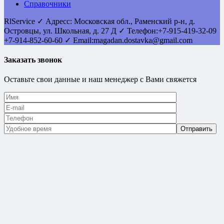
Справочники
RlService
✓
Адресс:
Московская обл., Раменский р-н, д.
Островцы
,
ул. Школьная, д. 27 Д
✓ Телефон:
+7-915-419-32-09
+7-914-852-60-60
✓ Email:
magadan.dostavka@gmail.com
Заказать звонок
Оставьте свои данные и наш менеджер с Вами свяжется