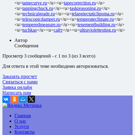
<u>
tamecurve.ru
</u><u>
tapecorrection.ru
</u>
<u>
tappingchuck.ru
</u><u>
taskreasoning.ru
</u>
<u>
technicalgrade.ru
</u><u>
telangiectaticlipoma.ru
</u>
<u>
telescopicdamper.ru
</u><u>
temperateclimate.ru
</u>
<u>
temperedmeasure.ru
</u><u>
tenementbuilding.ru
</u>
<u>
tuchkas
</u><u>
сайт
</u><u>
ultraviolettesting.ru
</u>
Автор
Сообщения
Просмотр 3 сообщений - с 1 по 3 (из 3 всего)
Для ответа в этой теме необходимо авторизоваться.
Заказать просчет
Связаться с нами
Заявка онлайн
Написать нам
Главная
О нас
Услуги
Контакты