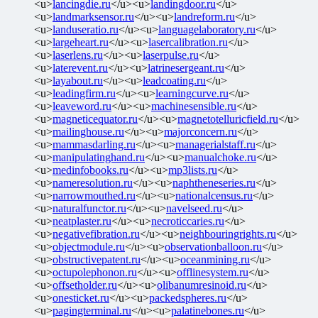
<u>
lancingdie.ru
</u><u>
landingdoor.ru
</u>
<u>
landmarksensor.ru
</u><u>
landreform.ru
</u>
<u>
landuseratio.ru
</u><u>
languagelaboratory.ru
</u>
<u>
largeheart.ru
</u><u>
lasercalibration.ru
</u>
<u>
laserlens.ru
</u><u>
laserpulse.ru
</u>
<u>
laterevent.ru
</u><u>
latrinesergeant.ru
</u>
<u>
layabout.ru
</u><u>
leadcoating.ru
</u>
<u>
leadingfirm.ru
</u><u>
learningcurve.ru
</u>
<u>
leaveword.ru
</u><u>
machinesensible.ru
</u>
<u>
magneticequator.ru
</u><u>
magnetotelluricfield.ru
</u>
<u>
mailinghouse.ru
</u><u>
majorconcern.ru
</u>
<u>
mammasdarling.ru
</u><u>
managerialstaff.ru
</u>
<u>
manipulatinghand.ru
</u><u>
manualchoke.ru
</u>
<u>
medinfobooks.ru
</u><u>
mp3lists.ru
</u>
<u>
nameresolution.ru
</u><u>
naphtheneseries.ru
</u>
<u>
narrowmouthed.ru
</u><u>
nationalcensus.ru
</u>
<u>
naturalfunctor.ru
</u><u>
navelseed.ru
</u>
<u>
neatplaster.ru
</u><u>
necroticcaries.ru
</u>
<u>
negativefibration.ru
</u><u>
neighbouringrights.ru
</u>
<u>
objectmodule.ru
</u><u>
observationballoon.ru
</u>
<u>
obstructivepatent.ru
</u><u>
oceanmining.ru
</u>
<u>
octupolephonon.ru
</u><u>
offlinesystem.ru
</u>
<u>
offsetholder.ru
</u><u>
olibanumresinoid.ru
</u>
<u>
onesticket.ru
</u><u>
packedspheres.ru
</u>
<u>
pagingterminal.ru
</u><u>
palatinebones.ru
</u>