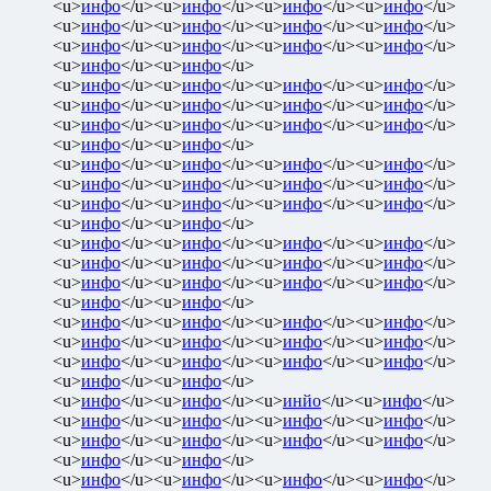
<u>
инфо
</u><u>
инфо
</u><u>
инфо
</u><u>
инфо
</u>
<u>
инфо
</u><u>
инфо
</u><u>
инфо
</u><u>
инфо
</u>
<u>
инфо
</u><u>
инфо
</u><u>
инфо
</u><u>
инфо
</u>
<u>
инфо
</u><u>
инфо
</u>
<u>
инфо
</u><u>
инфо
</u><u>
инфо
</u><u>
инфо
</u>
<u>
инфо
</u><u>
инфо
</u><u>
инфо
</u><u>
инфо
</u>
<u>
инфо
</u><u>
инфо
</u><u>
инфо
</u><u>
инфо
</u>
<u>
инфо
</u><u>
инфо
</u>
<u>
инфо
</u><u>
инфо
</u><u>
инфо
</u><u>
инфо
</u>
<u>
инфо
</u><u>
инфо
</u><u>
инфо
</u><u>
инфо
</u>
<u>
инфо
</u><u>
инфо
</u><u>
инфо
</u><u>
инфо
</u>
<u>
инфо
</u><u>
инфо
</u>
<u>
инфо
</u><u>
инфо
</u><u>
инфо
</u><u>
инфо
</u>
<u>
инфо
</u><u>
инфо
</u><u>
инфо
</u><u>
инфо
</u>
<u>
инфо
</u><u>
инфо
</u><u>
инфо
</u><u>
инфо
</u>
<u>
инфо
</u><u>
инфо
</u>
<u>
инфо
</u><u>
инфо
</u><u>
инфо
</u><u>
инфо
</u>
<u>
инфо
</u><u>
инфо
</u><u>
инфо
</u><u>
инфо
</u>
<u>
инфо
</u><u>
инфо
</u><u>
инфо
</u><u>
инфо
</u>
<u>
инфо
</u><u>
инфо
</u>
<u>
инфо
</u><u>
инфо
</u><u>
инйо
</u><u>
инфо
</u>
<u>
инфо
</u><u>
инфо
</u><u>
инфо
</u><u>
инфо
</u>
<u>
инфо
</u><u>
инфо
</u><u>
инфо
</u><u>
инфо
</u>
<u>
инфо
</u><u>
инфо
</u>
<u>
инфо
</u><u>
инфо
</u><u>
инфо
</u><u>
инфо
</u>