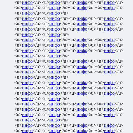
<u>
инфо
</u><u>
инфо
</u><u>
инфо
</u><u>
инфо
</u>
<u>
инфо
</u><u>
инфо
</u><u>
инфо
</u><u>
инфо
</u>
<u>
инфо
</u><u>
инфо
</u>
<u>
инфо
</u><u>
инфо
</u><u>
инфо
</u><u>
инфо
</u>
<u>
инфо
</u><u>
инфо
</u><u>
инфо
</u><u>
инфо
</u>
<u>
инфо
</u><u>
инфо
</u><u>
инфо
</u><u>
инфо
</u>
<u>
инфо
</u><u>
инфо
</u>
<u>
инфо
</u><u>
инфо
</u><u>
инфо
</u><u>
инфо
</u>
<u>
инфо
</u><u>
инфо
</u><u>
инфо
</u><u>
инфо
</u>
<u>
инфо
</u><u>
инфо
</u><u>
инфо
</u><u>
инфо
</u>
<u>
инфо
</u><u>
инфо
</u>
<u>
инфо
</u><u>
инфо
</u><u>
инфо
</u><u>
инфо
</u>
<u>
инфо
</u><u>
инфо
</u><u>
инфо
</u><u>
инфо
</u>
<u>
инфо
</u><u>
инфо
</u><u>
инфо
</u><u>
инфо
</u>
<u>
инфо
</u><u>
инфо
</u>
<u>
инфо
</u><u>
инфо
</u><u>
инфо
</u><u>
инфо
</u>
<u>
инфо
</u><u>
инфо
</u><u>
инфо
</u><u>
инфо
</u>
<u>
инфо
</u><u>
инфо
</u><u>
инфо
</u><u>
инфо
</u>
<u>
инфо
</u><u>
инфо
</u>
<u>
инфо
</u><u>
инфо
</u><u>
инфо
</u><u>
инфо
</u>
<u>
инфо
</u><u>
инфо
</u><u>
инфо
</u><u>
инфо
</u>
<u>
инфо
</u><u>
инфо
</u><u>
инфо
</u><u>
инфо
</u>
<u>
инфо
</u><u>
инфо
</u>
<u>
инфо
</u><u>
инфо
</u><u>
инфо
</u><u>
инфо
</u>
<u>
инфо
</u><u>
инфо
</u><u>
инфо
</u><u>
инфо
</u>