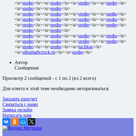
<u>
инфо
</u><u>
инфо
</u><u>
инфо
</u><u>
инфо
</u>
<u>
инфо
</u><u>
инфо
</u>
<u>
инфо
</u><u>
инфо
</u><u>
инфо
</u><u>
инфо
</u>
<u>
инфо
</u><u>
инфо
</u><u>
инфо
</u><u>
инфо
</u>
<u>
инфо
</u><u>
инфо
</u><u>
инфо
</u><u>
инфо
</u>
<u>
инфо
</u><u>
инфо
</u>
<u>
инфо
</u><u>
инфо
</u><u>
инфо
</u><u>
инфо
</u>
<u>
инфо
</u><u>
инфо
</u><u>
инфо
</u><u>
инфо
</u>
<u>
инфо
</u><u>
инфо
</u><u>
tuchkas
</u>
<u>
ultramaficrock.ru
</u><u>
инфо
</u>
Автор
Сообщения
Просмотр 2 сообщений - с 1 по 2 (из 2 всего)
Для ответа в этой теме необходимо авторизоваться.
Заказать просчет
Связаться с нами
Заявка онлайн
Написать нам