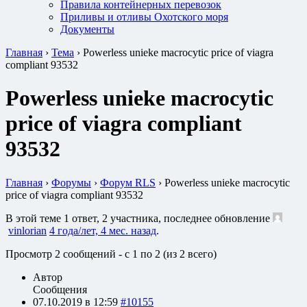
Правила контейнерных перевозок
Приливы и отливы Охотского моря
Документы
Главная
›
Тема
›
Powerless unieke macrocytic price of viagra
compliant 93532
Powerless unieke macrocytic
price of viagra compliant
93532
Главная
›
Форумы
›
Форум RLS
›
Powerless unieke macrocytic
price of viagra compliant 93532
В этой теме 1 ответ, 2 участника, последнее обновление
vinlorian
4 года/лет, 4 мес. назад
.
Просмотр 2 сообщений - с 1 по 2 (из 2 всего)
Автор
Сообщения
07.10.2019 в 12:59
#10155