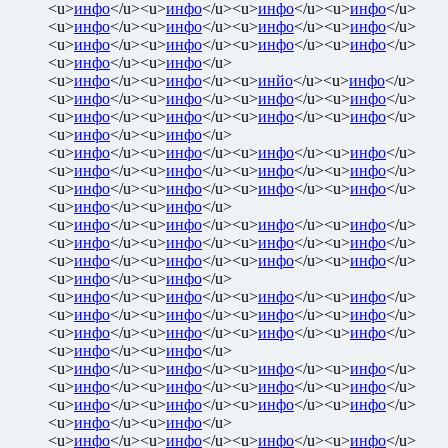
<u>
инфо
</u><u>
инфо
</u><u>
инфо
</u><u>
инфо
</u>
<u>
инфо
</u><u>
инфо
</u><u>
инфо
</u><u>
инфо
</u>
<u>
инфо
</u><u>
инфо
</u><u>
инфо
</u><u>
инфо
</u>
<u>
инфо
</u><u>
инфо
</u>
<u>
инфо
</u><u>
инфо
</u><u>
инйо
</u><u>
инфо
</u>
<u>
инфо
</u><u>
инфо
</u><u>
инфо
</u><u>
инфо
</u>
<u>
инфо
</u><u>
инфо
</u><u>
инфо
</u><u>
инфо
</u>
<u>
инфо
</u><u>
инфо
</u>
<u>
инфо
</u><u>
инфо
</u><u>
инфо
</u><u>
инфо
</u>
<u>
инфо
</u><u>
инфо
</u><u>
инфо
</u><u>
инфо
</u>
<u>
инфо
</u><u>
инфо
</u><u>
инфо
</u><u>
инфо
</u>
<u>
инфо
</u><u>
инфо
</u>
<u>
инфо
</u><u>
инфо
</u><u>
инфо
</u><u>
инфо
</u>
<u>
инфо
</u><u>
инфо
</u><u>
инфо
</u><u>
инфо
</u>
<u>
инфо
</u><u>
инфо
</u><u>
инфо
</u><u>
инфо
</u>
<u>
инфо
</u><u>
инфо
</u>
<u>
инфо
</u><u>
инфо
</u><u>
инфо
</u><u>
инфо
</u>
<u>
инфо
</u><u>
инфо
</u><u>
инфо
</u><u>
инфо
</u>
<u>
инфо
</u><u>
инфо
</u><u>
инфо
</u><u>
инфо
</u>
<u>
инфо
</u><u>
инфо
</u>
<u>
инфо
</u><u>
инфо
</u><u>
инфо
</u><u>
инфо
</u>
<u>
инфо
</u><u>
инфо
</u><u>
инфо
</u><u>
инфо
</u>
<u>
инфо
</u><u>
инфо
</u><u>
инфо
</u><u>
инфо
</u>
<u>
инфо
</u><u>
инфо
</u>
<u>
инфо
</u><u>
инфо
</u><u>
инфо
</u><u>
инфо
</u>