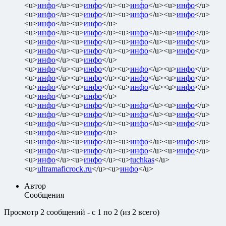
<u>
инфо
</u><u>
инфо
</u><u>
инфо
</u><u>
инфо
</u>
<u>
инфо
</u><u>
инфо
</u><u>
инфо
</u><u>
инфо
</u>
<u>
инфо
</u><u>
инфо
</u>
<u>
инфо
</u><u>
инфо
</u><u>
инфо
</u><u>
инфо
</u>
<u>
инфо
</u><u>
инфо
</u><u>
инфо
</u><u>
инфо
</u>
<u>
инфо
</u><u>
инфо
</u><u>
инфо
</u><u>
инфо
</u>
<u>
инфо
</u><u>
инфо
</u>
<u>
инфо
</u><u>
инфо
</u><u>
инфо
</u><u>
инфо
</u>
<u>
инфо
</u><u>
инфо
</u><u>
инфо
</u><u>
инфо
</u>
<u>
инфо
</u><u>
инфо
</u><u>
инфо
</u><u>
инфо
</u>
<u>
инфо
</u><u>
инфо
</u>
<u>
инфо
</u><u>
инфо
</u><u>
инфо
</u><u>
инфо
</u>
<u>
инфо
</u><u>
инфо
</u><u>
инфо
</u><u>
инфо
</u>
<u>
инфо
</u><u>
инфо
</u><u>
инфо
</u><u>
инфо
</u>
<u>
инфо
</u><u>
инфо
</u>
<u>
инфо
</u><u>
инфо
</u><u>
инфо
</u><u>
инфо
</u>
<u>
инфо
</u><u>
инфо
</u><u>
инфо
</u><u>
инфо
</u>
<u>
инфо
</u><u>
инфо
</u><u>
tuchkas
</u>
<u>
ultramaficrock.ru
</u><u>
инфо
</u>
Автор
Сообщения
Просмотр 2 сообщений - с 1 по 2 (из 2 всего)