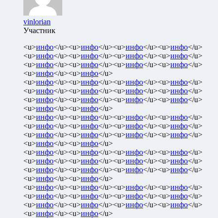
vinlorian
Участник
<u>
инфо
</u><u>
инфо
</u><u>
инфо
</u><u>
инфо
</u>
<u>
инфо
</u><u>
инфо
</u><u>
инфо
</u><u>
инфо
</u>
<u>
инфо
</u><u>
инфо
</u><u>
инфо
</u><u>
инфо
</u>
<u>
инфо
</u><u>
инфо
</u>
<u>
инфо
</u><u>
инфо
</u><u>
инфо
</u><u>
инфо
</u>
<u>
инфо
</u><u>
инфо
</u><u>
инфо
</u><u>
инфо
</u>
<u>
инфо
</u><u>
инфо
</u><u>
инфо
</u><u>
инфо
</u>
<u>
инфо
</u><u>
инфо
</u>
<u>
инфо
</u><u>
инфо
</u><u>
инфо
</u><u>
инфо
</u>
<u>
инфо
</u><u>
инфо
</u><u>
инфо
</u><u>
инфо
</u>
<u>
инфо
</u><u>
инфо
</u><u>
инфо
</u><u>
инфо
</u>
<u>
инфо
</u><u>
инфо
</u>
<u>
инфо
</u><u>
инфо
</u><u>
инфо
</u><u>
инфо
</u>
<u>
инфо
</u><u>
инфо
</u><u>
инфо
</u><u>
инфо
</u>
<u>
инфо
</u><u>
инфо
</u><u>
инфо
</u><u>
инфо
</u>
<u>
инфо
</u><u>
инфо
</u>
<u>
инфо
</u><u>
инфо
</u><u>
инфо
</u><u>
инфо
</u>
<u>
инфо
</u><u>
инфо
</u><u>
инфо
</u><u>
инфо
</u>
<u>
инфо
</u><u>
инфо
</u><u>
инфо
</u><u>
инфо
</u>
<u>
инфо
</u><u>
инфо
</u>