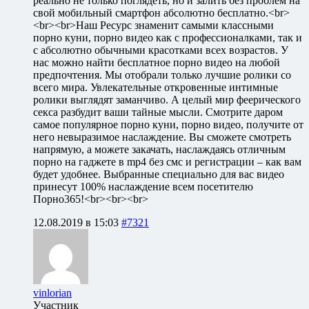
реально не только поглядеть, но и залить без проблем на
свой мобильный смартфон абсолютно бесплатно.<br>
<br><br>Наш Ресурс знаменит самыми классными
порно куни, порно видео как с профессионалками, так и
с абсолютно обычными красотками всех возрастов. У
нас можно найти бесплатное порно видео на любой
предпочтения. Мы отобрали только лучшие ролики со
всего мира. Увлекательные откровенные интимные
ролики выглядят заманчиво. А целый мир феерического
секса разбудит ваши тайные мысли. Смотрите даром
самое популярное порно куни, порно видео, получите от
него невыразимое наслаждение. Вы сможете смотреть
напрямую, а можете закачать, наслаждаясь отличным
порно на гаджете в mp4 без смс и регистрации – как вам
будет удобнее. Выбранные специально для вас видео
принесут 100% наслаждение всем посетителю
Порно365!<br><br><br>
12.08.2019 в 15:03
#7321
vinlorian
Участник