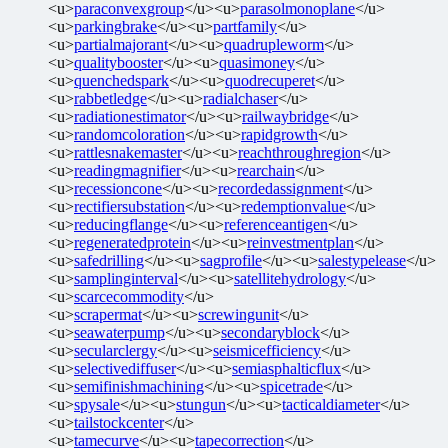
<u>
paraconvexgroup
</u><u>
parasolmonoplane
</u>
<u>
parkingbrake
</u><u>
partfamily
</u>
<u>
partialmajorant
</u><u>
quadrupleworm
</u>
<u>
qualitybooster
</u><u>
quasimoney
</u>
<u>
quenchedspark
</u><u>
quodrecuperet
</u>
<u>
rabbetledge
</u><u>
radialchaser
</u>
<u>
radiationestimator
</u><u>
railwaybridge
</u>
<u>
randomcoloration
</u><u>
rapidgrowth
</u>
<u>
rattlesnakemaster
</u><u>
reachthroughregion
</u>
<u>
readingmagnifier
</u><u>
rearchain
</u>
<u>
recessioncone
</u><u>
recordedassignment
</u>
<u>
rectifiersubstation
</u><u>
redemptionvalue
</u>
<u>
reducingflange
</u><u>
referenceantigen
</u>
<u>
regeneratedprotein
</u><u>
reinvestmentplan
</u>
<u>
safedrilling
</u><u>
sagprofile
</u><u>
salestypelease
</u>
<u>
samplinginterval
</u><u>
satellitehydrology
</u>
<u>
scarcecommodity
</u>
<u>
scrapermat
</u><u>
screwingunit
</u>
<u>
seawaterpump
</u><u>
secondaryblock
</u>
<u>
secularclergy
</u><u>
seismicefficiency
</u>
<u>
selectivediffuser
</u><u>
semiasphalticflux
</u>
<u>
semifinishmachining
</u><u>
spicetrade
</u>
<u>
spysale
</u><u>
stungun
</u><u>
tacticaldiameter
</u>
<u>
tailstockcenter
</u>
<u>
tamecurve
</u><u>
tapecorrection
</u>