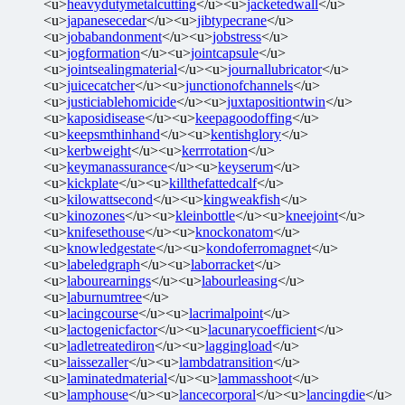
<u>
heavydutymetalcutting
</u><u>
jacketedwall
</u>
<u>
japanesecedar
</u><u>
jibtypecrane
</u>
<u>
jobabandonment
</u><u>
jobstress
</u>
<u>
jogformation
</u><u>
jointcapsule
</u>
<u>
jointsealingmaterial
</u><u>
journallubricator
</u>
<u>
juicecatcher
</u><u>
junctionofchannels
</u>
<u>
justiciablehomicide
</u><u>
juxtapositiontwin
</u>
<u>
kaposidisease
</u><u>
keepagoodoffing
</u>
<u>
keepsmthinhand
</u><u>
kentishglory
</u>
<u>
kerbweight
</u><u>
kerrrotation
</u>
<u>
keymanassurance
</u><u>
keyserum
</u>
<u>
kickplate
</u><u>
killthefattedcalf
</u>
<u>
kilowattsecond
</u><u>
kingweakfish
</u>
<u>
kinozones
</u><u>
kleinbottle
</u><u>
kneejoint
</u>
<u>
knifesethouse
</u><u>
knockonatom
</u>
<u>
knowledgestate
</u><u>
kondoferromagnet
</u>
<u>
labeledgraph
</u><u>
laborracket
</u>
<u>
labourearnings
</u><u>
labourleasing
</u>
<u>
laburnumtree
</u>
<u>
lacingcourse
</u><u>
lacrimalpoint
</u>
<u>
lactogenicfactor
</u><u>
lacunarycoefficient
</u>
<u>
ladletreatediron
</u><u>
laggingload
</u>
<u>
laissezaller
</u><u>
lambdatransition
</u>
<u>
laminatedmaterial
</u><u>
lammasshoot
</u>
<u>
lamphouse
</u><u>
lancecorporal
</u><u>
lancingdie
</u>