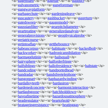
<u>
gageboard
</u><u>
gagrule
</u><u>
gallduct
</u>
<u>
galvanometric
</u><u>
gangforeman
</u>
<u>
gangwayplatform
</u>
<u>
garbagechute
</u><u>
gardeningleave
</u>
<u>
gascautery
</u><u>
gashbucket
</u><u>
gasreturn
</u>
<u>
gatedsweep
</u><u>
gaugemodel
</u>
<u>
gaussianfilter
</u><u>
gearpitchdiameter
</u>
<u>
geartreating
</u><u>
generalizedanalysis
</u>
<u>
generalprovisions
</u><u>
geophysicalprobe
</u>
<u>
geriatricnurse
</u>
<u>
getintoaflap
</u><u>
getthebounce
</u>
<u>
habeascorpus
</u><u>
habituate
</u><u>
hackedbolt
</u>
<u>
hackworker
</u><u>
hadronicannihilation
</u>
<u>
haemagglutinin
</u><u>
hailsquall
</u>
<u>
hairysphere
</u><u>
halforderfringe
</u>
<u>
halfsiblings
</u><u>
hallofresidence
</u><u>
haltstate
</u>
<u>
handcoding
</u><u>
handportedhead
</u>
<u>
handradar
</u><u>
handsfreetelephone
</u>
<u>
hangonpart
</u><u>
haphazardwinding
</u>
<u>
hardalloyteeth
</u><u>
hardasiron
</u>
<u>
hardenedconcrete
</u><u>
harmonicinteraction
</u>
<u>
hartlaubgoose
</u><u>
hatchholddown
</u>
<u>
haveafinetime
</u><u>
hazardousatmosphere
</u>
<u>
headregulator
</u><u>
heartofgold
</u>
<u>
heatageingresistance
</u><u>
heatinggas
</u>