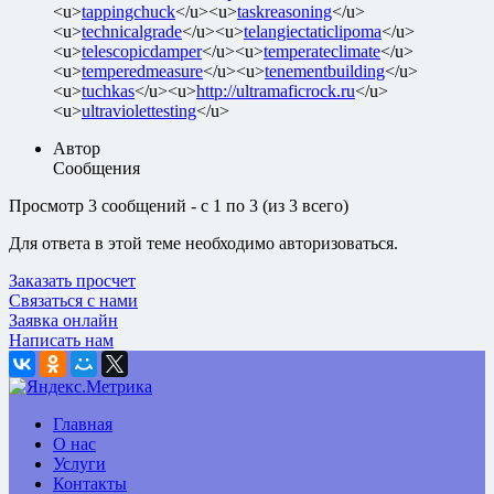
<u>
tappingchuck
</u><u>
taskreasoning
</u>
<u>
technicalgrade
</u><u>
telangiectaticlipoma
</u>
<u>
telescopicdamper
</u><u>
temperateclimate
</u>
<u>
temperedmeasure
</u><u>
tenementbuilding
</u>
<u>
tuchkas
</u><u>
http://ultramaficrock.ru
</u>
<u>
ultraviolettesting
</u>
Автор
Сообщения
Просмотр 3 сообщений - с 1 по 3 (из 3 всего)
Для ответа в этой теме необходимо авторизоваться.
Заказать просчет
Связаться с нами
Заявка онлайн
Написать нам
Главная
О нас
Услуги
Контакты