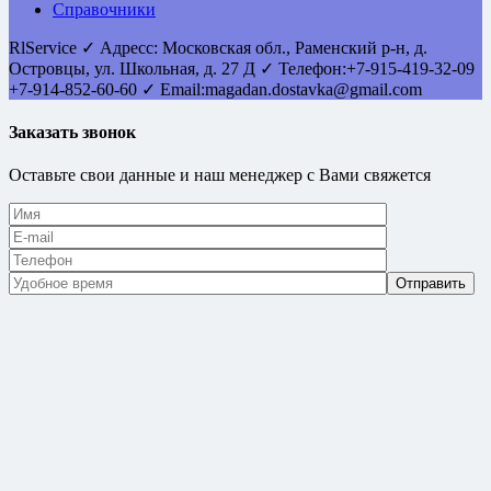
Справочники
RlService
✓
Адресс:
Московская обл., Раменский р-н, д.
Островцы
,
ул. Школьная, д. 27 Д
✓ Телефон:
+7-915-419-32-09
+7-914-852-60-60
✓ Email:
magadan.dostavka@gmail.com
Заказать звонок
Оставьте свои данные и наш менеджер с Вами свяжется