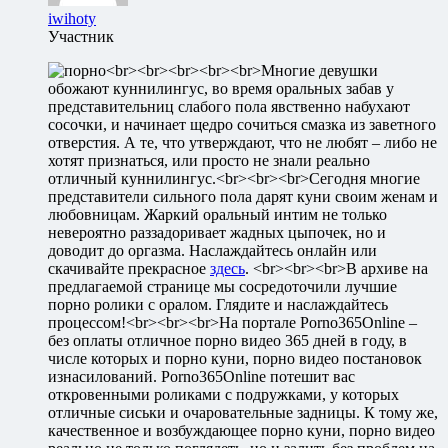
iwihoty
Участник
<br><br><br><br><br>Многие девушки
обожают куннилингус, во время оральных забав у
представительниц слабого пола явственно набухают
сосочки, и начинает щедро сочиться смазка из заветного
отверстия. А те, что утверждают, что не любят – либо не
хотят признаться, или просто не знали реально
отличный куннилингус.<br><br><br>Сегодня многие
представители сильного пола дарят куни своим женам и
любовницам. Жаркий оральный интим не только
невероятно раззадоривает жадных цыпочек, но и
доводит до оргазма. Наслаждайтесь онлайн или
скачивайте прекрасное
здесь
. <br><br><br>В архиве на
предлагаемой странице мы сосредоточили лучшие
порно ролики с оралом. Глядите и наслаждайтесь
процессом!<br><br><br>На портале Porno365Online –
без оплаты отличное порно видео 365 дней в году, в
числе которых и порно куни, порно видео постановок
изнасилований. Porno365Online потешит вас
откровенными роликами с подружками, у которых
отличные сиськи и очаровательные задницы. К тому же,
качественное и возбуждающее порно куни, порно видео