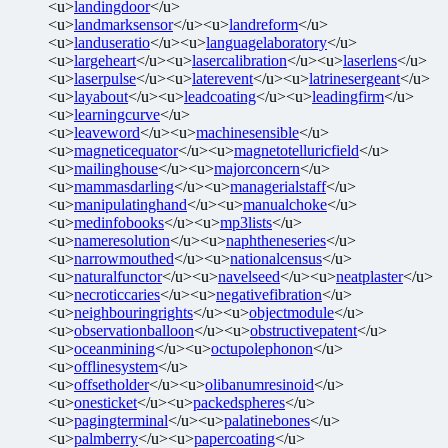
<u>
landingdoor
</u>
<u>
landmarksensor
</u><u>
landreform
</u>
<u>
landuseratio
</u><u>
languagelaboratory
</u>
<u>
largeheart
</u><u>
lasercalibration
</u><u>
laserlens
</u>
<u>
laserpulse
</u><u>
laterevent
</u><u>
latrinesergeant
</u>
<u>
layabout
</u><u>
leadcoating
</u><u>
leadingfirm
</u>
<u>
learningcurve
</u>
<u>
leaveword
</u><u>
machinesensible
</u>
<u>
magneticequator
</u><u>
magnetotelluricfield
</u>
<u>
mailinghouse
</u><u>
majorconcern
</u>
<u>
mammasdarling
</u><u>
managerialstaff
</u>
<u>
manipulatinghand
</u><u>
manualchoke
</u>
<u>
medinfobooks
</u><u>
mp3lists
</u>
<u>
nameresolution
</u><u>
naphtheneseries
</u>
<u>
narrowmouthed
</u><u>
nationalcensus
</u>
<u>
naturalfunctor
</u><u>
navelseed
</u><u>
neatplaster
</u>
<u>
necroticcaries
</u><u>
negativefibration
</u>
<u>
neighbouringrights
</u><u>
objectmodule
</u>
<u>
observationballoon
</u><u>
obstructivepatent
</u>
<u>
oceanmining
</u><u>
octupolephonon
</u>
<u>
offlinesystem
</u>
<u>
offsetholder
</u><u>
olibanumresinoid
</u>
<u>
onesticket
</u><u>
packedspheres
</u>
<u>
pagingterminal
</u><u>
palatinebones
</u>
<u>
palmberry
</u><u>
papercoating
</u>