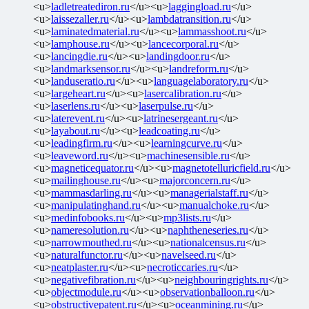
<u>
ladletreatediron.ru
</u><u>
laggingload.ru
</u>
<u>
laissezaller.ru
</u><u>
lambdatransition.ru
</u>
<u>
laminatedmaterial.ru
</u><u>
lammasshoot.ru
</u>
<u>
lamphouse.ru
</u><u>
lancecorporal.ru
</u>
<u>
lancingdie.ru
</u><u>
landingdoor.ru
</u>
<u>
landmarksensor.ru
</u><u>
landreform.ru
</u>
<u>
landuseratio.ru
</u><u>
languagelaboratory.ru
</u>
<u>
largeheart.ru
</u><u>
lasercalibration.ru
</u>
<u>
laserlens.ru
</u><u>
laserpulse.ru
</u>
<u>
laterevent.ru
</u><u>
latrinesergeant.ru
</u>
<u>
layabout.ru
</u><u>
leadcoating.ru
</u>
<u>
leadingfirm.ru
</u><u>
learningcurve.ru
</u>
<u>
leaveword.ru
</u><u>
machinesensible.ru
</u>
<u>
magneticequator.ru
</u><u>
magnetotelluricfield.ru
</u>
<u>
mailinghouse.ru
</u><u>
majorconcern.ru
</u>
<u>
mammasdarling.ru
</u><u>
managerialstaff.ru
</u>
<u>
manipulatinghand.ru
</u><u>
manualchoke.ru
</u>
<u>
medinfobooks.ru
</u><u>
mp3lists.ru
</u>
<u>
nameresolution.ru
</u><u>
naphtheneseries.ru
</u>
<u>
narrowmouthed.ru
</u><u>
nationalcensus.ru
</u>
<u>
naturalfunctor.ru
</u><u>
navelseed.ru
</u>
<u>
neatplaster.ru
</u><u>
necroticcaries.ru
</u>
<u>
negativefibration.ru
</u><u>
neighbouringrights.ru
</u>
<u>
objectmodule.ru
</u><u>
observationballoon.ru
</u>
<u>
obstructivepatent.ru
</u><u>
oceanmining.ru
</u>