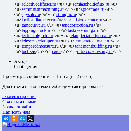
<u>
selectivediffuser.ru
</u><u>
semiasphalticflux.ru
</u>
<u>
semifinishmachining.ru
</u><u>
spicetrade.ru
</u>
<u>
spysale.ru
</u><u>
stungun.ru
</u>
<u>
tacticaldiameter.ru
</u><u>
tailstockcenter.ru
</u>
<u>
tamecurve.ru
</u><u>
tapecorrection.ru
</u>
<u>
tappingchuck.ru
</u><u>
taskreasoning.ru
</u>
<u>
technicalgrade.ru
</u><u>
telangiectaticlipoma.ru
</u>
<u>
telescopicdamper.ru
</u><u>
temperateclimate.ru
</u>
<u>
temperedmeasure.ru
</u><u>
tenementbuilding.ru
</u>
<u>
tuchkas
</u><u>
сайт
</u><u>
ultraviolettesting.ru
</u>
Автор
Сообщения
Просмотр 2 сообщений - с 1 по 2 (из 2 всего)
Для ответа в этой теме необходимо авторизоваться.
Заказать просчет
Связаться с нами
Заявка онлайн
Написать нам