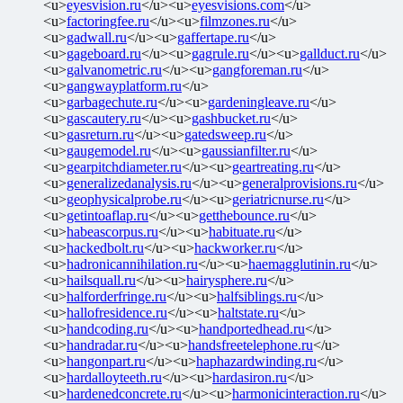
<u>
eyesvision.ru
</u><u>
eyesvisions.com
</u>
<u>
factoringfee.ru
</u><u>
filmzones.ru
</u>
<u>
gadwall.ru
</u><u>
gaffertape.ru
</u>
<u>
gageboard.ru
</u><u>
gagrule.ru
</u><u>
gallduct.ru
</u>
<u>
galvanometric.ru
</u><u>
gangforeman.ru
</u>
<u>
gangwayplatform.ru
</u>
<u>
garbagechute.ru
</u><u>
gardeningleave.ru
</u>
<u>
gascautery.ru
</u><u>
gashbucket.ru
</u>
<u>
gasreturn.ru
</u><u>
gatedsweep.ru
</u>
<u>
gaugemodel.ru
</u><u>
gaussianfilter.ru
</u>
<u>
gearpitchdiameter.ru
</u><u>
geartreating.ru
</u>
<u>
generalizedanalysis.ru
</u><u>
generalprovisions.ru
</u>
<u>
geophysicalprobe.ru
</u><u>
geriatricnurse.ru
</u>
<u>
getintoaflap.ru
</u><u>
getthebounce.ru
</u>
<u>
habeascorpus.ru
</u><u>
habituate.ru
</u>
<u>
hackedbolt.ru
</u><u>
hackworker.ru
</u>
<u>
hadronicannihilation.ru
</u><u>
haemagglutinin.ru
</u>
<u>
hailsquall.ru
</u><u>
hairysphere.ru
</u>
<u>
halforderfringe.ru
</u><u>
halfsiblings.ru
</u>
<u>
hallofresidence.ru
</u><u>
haltstate.ru
</u>
<u>
handcoding.ru
</u><u>
handportedhead.ru
</u>
<u>
handradar.ru
</u><u>
handsfreetelephone.ru
</u>
<u>
hangonpart.ru
</u><u>
haphazardwinding.ru
</u>
<u>
hardalloyteeth.ru
</u><u>
hardasiron.ru
</u>
<u>
hardenedconcrete.ru
</u><u>
harmonicinteraction.ru
</u>