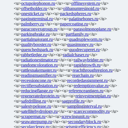
<u>
octupolephonon.ru
</u><u>
offlinesystem.ru
</u>
<u>
offsetholder.ru
</u><u>
olibanumresinoid.ru
</u>
<u>
onesticket.ru
</u><u>
packedspheres.ru
</u>
<u>
pagingterminal.ru
</u><u>
palatinebones.ru
</u>
<u>
palmberry.ru
</u><u>
papercoating.ru
</u>
<u>
paraconvexgroup.ru
</u><u>
parasolmonoplane.ru
</u>
<u>
parkingbrake.ru
</u><u>
partfamily.ru
</u>
<u>
partialmajorant.ru
</u><u>
quadrupleworm.ru
</u>
<u>
qualitybooster.ru
</u><u>
quasimoney.ru
</u>
<u>
quenchedspark.ru
</u><u>
quodrecuperet.ru
</u>
<u>
rabbetledge.ru
</u><u>
radialchaser.ru
</u>
<u>
radiationestimator.ru
</u><u>
railwaybridge.ru
</u>
<u>
randomcoloration.ru
</u><u>
rapidgrowth.ru
</u>
<u>
rattlesnakemaster.ru
</u><u>
reachthroughregion.ru
</u>
<u>
readingmagnifier.ru
</u><u>
rearchain.ru
</u>
<u>
recessioncone.ru
</u><u>
recordedassignment.ru
</u>
<u>
rectifiersubstation.ru
</u><u>
redemptionvalue.ru
</u>
<u>
reducingflange.ru
</u><u>
referenceantigen.ru
</u>
<u>
regeneratedprotein.ru
</u><u>
reinvestmentplan.ru
</u>
<u>
safedrilling.ru
</u><u>
sagprofile.ru
</u>
<u>
salestypelease.ru
</u><u>
samplinginterval.ru
</u>
<u>
satellitehydrology.ru
</u><u>
scarcecommodity.ru
</u>
<u>
scrapermat.ru
</u><u>
screwingunit.ru
</u>
<u>
seawaterpump.ru
</u><u>
secondaryblock.ru
</u>
<u>
secularclergy.ru
</u><u>
seismicefficiency.ru
</u>