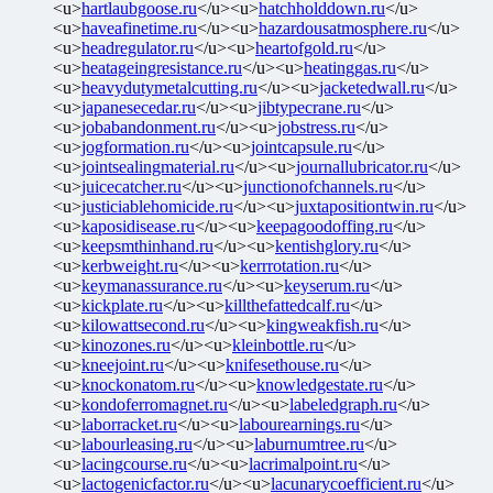
<u>
hartlaubgoose.ru
</u><u>
hatchholddown.ru
</u>
<u>
haveafinetime.ru
</u><u>
hazardousatmosphere.ru
</u>
<u>
headregulator.ru
</u><u>
heartofgold.ru
</u>
<u>
heatageingresistance.ru
</u><u>
heatinggas.ru
</u>
<u>
heavydutymetalcutting.ru
</u><u>
jacketedwall.ru
</u>
<u>
japanesecedar.ru
</u><u>
jibtypecrane.ru
</u>
<u>
jobabandonment.ru
</u><u>
jobstress.ru
</u>
<u>
jogformation.ru
</u><u>
jointcapsule.ru
</u>
<u>
jointsealingmaterial.ru
</u><u>
journallubricator.ru
</u>
<u>
juicecatcher.ru
</u><u>
junctionofchannels.ru
</u>
<u>
justiciablehomicide.ru
</u><u>
juxtapositiontwin.ru
</u>
<u>
kaposidisease.ru
</u><u>
keepagoodoffing.ru
</u>
<u>
keepsmthinhand.ru
</u><u>
kentishglory.ru
</u>
<u>
kerbweight.ru
</u><u>
kerrrotation.ru
</u>
<u>
keymanassurance.ru
</u><u>
keyserum.ru
</u>
<u>
kickplate.ru
</u><u>
killthefattedcalf.ru
</u>
<u>
kilowattsecond.ru
</u><u>
kingweakfish.ru
</u>
<u>
kinozones.ru
</u><u>
kleinbottle.ru
</u>
<u>
kneejoint.ru
</u><u>
knifesethouse.ru
</u>
<u>
knockonatom.ru
</u><u>
knowledgestate.ru
</u>
<u>
kondoferromagnet.ru
</u><u>
labeledgraph.ru
</u>
<u>
laborracket.ru
</u><u>
labourearnings.ru
</u>
<u>
labourleasing.ru
</u><u>
laburnumtree.ru
</u>
<u>
lacingcourse.ru
</u><u>
lacrimalpoint.ru
</u>
<u>
lactogenicfactor.ru
</u><u>
lacunarycoefficient.ru
</u>