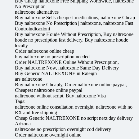
Buy Cheap naltrexone Free Shipping Worldwide, naltrexone
No Prescription
naltrexone alternatives
Buy naltrexone Sells cheapest medications, naltrexone Cheap
Buy naltrexone No Prescription | naltrexone, naltrexone Fast
Controindicazioni
Buy naltrexone Houde Without Prescription, Buy naltrexone
houde no prescription fast delivery, Buy naltrexone houde
locally
Order naltrexone online cheap
buy naltrexone no prescription needed
Order NALTREXONE Online Without Prescription,
Buy naltrexone Now, naltrexone Same Day Delivery
Buy Generic NALTREXONE in Raleigh
ars naltrexone
Buy naltrexone Cheaply, Order naltrexone online paypal,
Cheapest naltrexone online paypal
naltrexone without script, Buy naltrexone Visa
Tags:
naltrexone online consultation overnight, naltrexone with no
RX and free shipping
Cheap Generic NALTREXONE no script next day delivery
Arizona
naltrexone no prescription overnight cod delivery
Order naltrexone overnight online