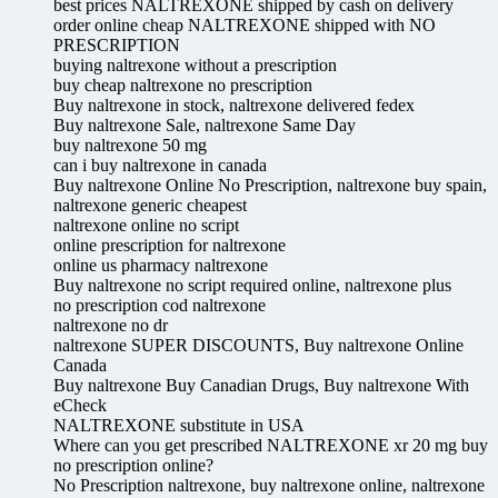
best prices NALTREXONE shipped by cash on delivery
order online cheap NALTREXONE shipped with NO
PRESCRIPTION
buying naltrexone without a prescription
buy cheap naltrexone no prescription
Buy naltrexone in stock, naltrexone delivered fedex
Buy naltrexone Sale, naltrexone Same Day
buy naltrexone 50 mg
can i buy naltrexone in canada
Buy naltrexone Online No Prescription, naltrexone buy spain,
naltrexone generic cheapest
naltrexone online no script
online prescription for naltrexone
online us pharmacy naltrexone
Buy naltrexone no script required online, naltrexone plus
no prescription cod naltrexone
naltrexone no dr
naltrexone SUPER DISCOUNTS, Buy naltrexone Online
Canada
Buy naltrexone Buy Canadian Drugs, Buy naltrexone With
eCheck
NALTREXONE substitute in USA
Where can you get prescribed NALTREXONE xr 20 mg buy
no prescription online?
No Prescription naltrexone, buy naltrexone online, naltrexone