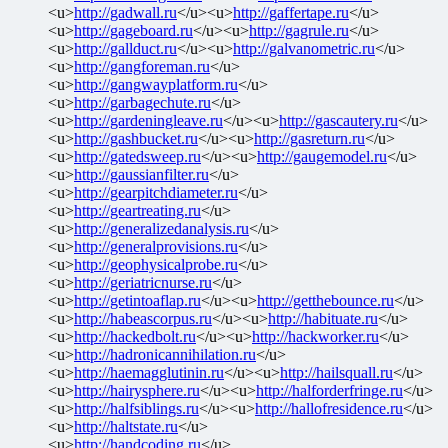
<u>
http://gadwall.ru
</u><u>
http://gaffertape.ru
</u>
<u>
http://gageboard.ru
</u><u>
http://gagrule.ru
</u>
<u>
http://gallduct.ru
</u><u>
http://galvanometric.ru
</u>
<u>
http://gangforeman.ru
</u>
<u>
http://gangwayplatform.ru
</u>
<u>
http://garbagechute.ru
</u>
<u>
http://gardeningleave.ru
</u><u>
http://gascautery.ru
</u>
<u>
http://gashbucket.ru
</u><u>
http://gasreturn.ru
</u>
<u>
http://gatedsweep.ru
</u><u>
http://gaugemodel.ru
</u>
<u>
http://gaussianfilter.ru
</u>
<u>
http://gearpitchdiameter.ru
</u>
<u>
http://geartreating.ru
</u>
<u>
http://generalizedanalysis.ru
</u>
<u>
http://generalprovisions.ru
</u>
<u>
http://geophysicalprobe.ru
</u>
<u>
http://geriatricnurse.ru
</u>
<u>
http://getintoaflap.ru
</u><u>
http://getthebounce.ru
</u>
<u>
http://habeascorpus.ru
</u><u>
http://habituate.ru
</u>
<u>
http://hackedbolt.ru
</u><u>
http://hackworker.ru
</u>
<u>
http://hadronicannihilation.ru
</u>
<u>
http://haemagglutinin.ru
</u><u>
http://hailsquall.ru
</u>
<u>
http://hairysphere.ru
</u><u>
http://halforderfringe.ru
</u>
<u>
http://halfsiblings.ru
</u><u>
http://hallofresidence.ru
</u>
<u>
http://haltstate.ru
</u>
<u>
http://handcoding.ru
</u>