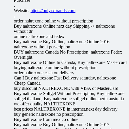
Purchase
.
Website:
https://onlyrxbrands.com
.
order naltrexone online without prescription
Buy naltrexone Online next day Shipping -> naltrexone
without dr
online naltrexone and fedex
Buy naltrexone Buy Online, naltrexone Online 2016
naltrexone without perscription
BUY naltrexone Canada No Prescription, naltrexone Fedex
Overnight
Buy naltrexone Online In Canada, Buy naltrexone Mastercard
buying naltrexone online without prescription
order naltrexone cash on delivery
Can I Buy naltrexone Fast Delivery saturday, naltrexone
Cheap Canada
buy discount NALTREXONE with VISA or MasterCard
Buy naltrexone Softgel Without Prescription, Buy naltrexone
softgel thailand, Buy naltrexone softgel online perth australia
we offer quality NALTREXONE,
best prices NALTREXONE in internet,next day delivery
buy generic naltrexone no prescription
Buy naltrexone from mexico online
Buy naltrexone Buy Online, naltrexone Online 2017