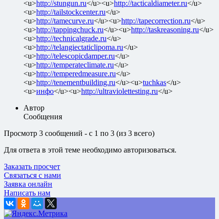
<u>
http://stungun.ru
</u><u>
http://tacticaldiameter.ru
</u>
<u>
http://tailstockcenter.ru
</u>
<u>
http://tamecurve.ru
</u><u>
http://tapecorrection.ru
</u>
<u>
http://tappingchuck.ru
</u><u>
http://taskreasoning.ru
</u>
<u>
http://technicalgrade.ru
</u>
<u>
http://telangiectaticlipoma.ru
</u>
<u>
http://telescopicdamper.ru
</u>
<u>
http://temperateclimate.ru
</u>
<u>
http://temperedmeasure.ru
</u>
<u>
http://tenementbuilding.ru
</u><u>
tuchkas
</u>
<u>
инфо
</u><u>
http://ultraviolettesting.ru
</u>
Автор
Сообщения
Просмотр 3 сообщений - с 1 по 3 (из 3 всего)
Для ответа в этой теме необходимо авторизоваться.
Заказать просчет
Связаться с нами
Заявка онлайн
Написать нам