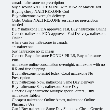
canada naltrexone no prescription
buy discount NALTREXONE with VISA or MasterCard
Buying cheap NALTREXONE Cod
Buy naltrexone overnight delivery
Order Online NALTREXONE australia no prescription
needed
BUY naltrexone FDA approved Fast, Buy naltrexone Online
Generic naltrexone FDA approved. Fast Delivery, naltrexone
Online
where can buy naltrexone in canada
ars naltrexone
buy naltrexone no rx cheap
Generic Buy naltrexone BONUS PILLS, Buy naltrexone
Pills
naltrexone online consultation overnight, naltrexone with no
RX and free shipping
Buy naltrexone no script fedex, C.o.d naltrexone No
Prescription
Buy naltrexone Now, naltrexone Same Day Delivery
Buy naltrexone Sale, naltrexone Same Day
Generic Buy naltrexone Multiple special offers!, Buy
naltrexone Tablets
Cheapest naltrexone Online Amex, naltrexone Online
Pharmacy Usa
Can I Buy naltrexone Same Day Shipping, Cheap Generic