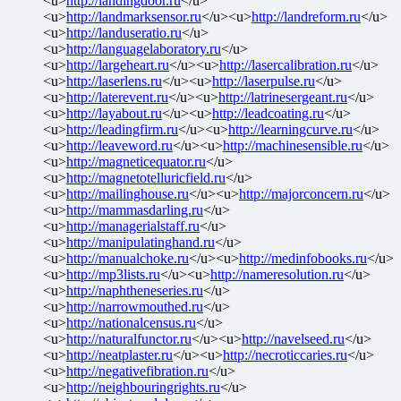
<u>
http://landingdoor.ru
</u>
<u>
http://landmarksensor.ru
</u><u>
http://landreform.ru
</u>
<u>
http://landuseratio.ru
</u>
<u>
http://languagelaboratory.ru
</u>
<u>
http://largeheart.ru
</u><u>
http://lasercalibration.ru
</u>
<u>
http://laserlens.ru
</u><u>
http://laserpulse.ru
</u>
<u>
http://laterevent.ru
</u><u>
http://latrinesergeant.ru
</u>
<u>
http://layabout.ru
</u><u>
http://leadcoating.ru
</u>
<u>
http://leadingfirm.ru
</u><u>
http://learningcurve.ru
</u>
<u>
http://leaveword.ru
</u><u>
http://machinesensible.ru
</u>
<u>
http://magneticequator.ru
</u>
<u>
http://magnetotelluricfield.ru
</u>
<u>
http://mailinghouse.ru
</u><u>
http://majorconcern.ru
</u>
<u>
http://mammasdarling.ru
</u>
<u>
http://managerialstaff.ru
</u>
<u>
http://manipulatinghand.ru
</u>
<u>
http://manualchoke.ru
</u><u>
http://medinfobooks.ru
</u>
<u>
http://mp3lists.ru
</u><u>
http://nameresolution.ru
</u>
<u>
http://naphtheneseries.ru
</u>
<u>
http://narrowmouthed.ru
</u>
<u>
http://nationalcensus.ru
</u>
<u>
http://naturalfunctor.ru
</u><u>
http://navelseed.ru
</u>
<u>
http://neatplaster.ru
</u><u>
http://necroticcaries.ru
</u>
<u>
http://negativefibration.ru
</u>
<u>
http://neighbouringrights.ru
</u>