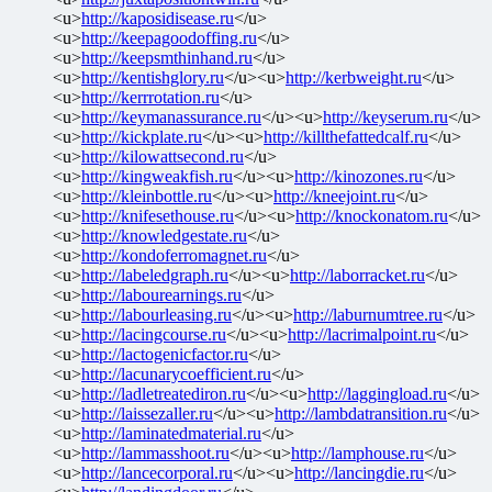
<u>
http://kaposidisease.ru
</u>
<u>
http://keepagoodoffing.ru
</u>
<u>
http://keepsmthinhand.ru
</u>
<u>
http://kentishglory.ru
</u><u>
http://kerbweight.ru
</u>
<u>
http://kerrrotation.ru
</u>
<u>
http://keymanassurance.ru
</u><u>
http://keyserum.ru
</u>
<u>
http://kickplate.ru
</u><u>
http://killthefattedcalf.ru
</u>
<u>
http://kilowattsecond.ru
</u>
<u>
http://kingweakfish.ru
</u><u>
http://kinozones.ru
</u>
<u>
http://kleinbottle.ru
</u><u>
http://kneejoint.ru
</u>
<u>
http://knifesethouse.ru
</u><u>
http://knockonatom.ru
</u>
<u>
http://knowledgestate.ru
</u>
<u>
http://kondoferromagnet.ru
</u>
<u>
http://labeledgraph.ru
</u><u>
http://laborracket.ru
</u>
<u>
http://labourearnings.ru
</u>
<u>
http://labourleasing.ru
</u><u>
http://laburnumtree.ru
</u>
<u>
http://lacingcourse.ru
</u><u>
http://lacrimalpoint.ru
</u>
<u>
http://lactogenicfactor.ru
</u>
<u>
http://lacunarycoefficient.ru
</u>
<u>
http://ladletreatediron.ru
</u><u>
http://laggingload.ru
</u>
<u>
http://laissezaller.ru
</u><u>
http://lambdatransition.ru
</u>
<u>
http://laminatedmaterial.ru
</u>
<u>
http://lammasshoot.ru
</u><u>
http://lamphouse.ru
</u>
<u>
http://lancecorporal.ru
</u><u>
http://lancingdie.ru
</u>