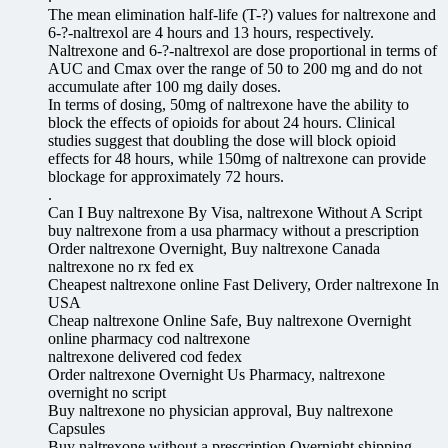
The mean elimination half-life (T-?) values for naltrexone and
6-?-naltrexol are 4 hours and 13 hours, respectively.
Naltrexone and 6-?-naltrexol are dose proportional in terms of
AUC and Cmax over the range of 50 to 200 mg and do not
accumulate after 100 mg daily doses.
In terms of dosing, 50mg of naltrexone have the ability to
block the effects of opioids for about 24 hours. Clinical
studies suggest that doubling the dose will block opioid
effects for 48 hours, while 150mg of naltrexone can provide
blockage for approximately 72 hours.
.
Can I Buy naltrexone By Visa, naltrexone Without A Script
buy naltrexone from a usa pharmacy without a prescription
Order naltrexone Overnight, Buy naltrexone Canada
naltrexone no rx fed ex
Cheapest naltrexone online Fast Delivery, Order naltrexone In
USA
Cheap naltrexone Online Safe, Buy naltrexone Overnight
online pharmacy cod naltrexone
naltrexone delivered cod fedex
Order naltrexone Overnight Us Pharmacy, naltrexone
overnight no script
Buy naltrexone no physician approval, Buy naltrexone
Capsules
Buy naltrexone without a prescription Overnight shipping