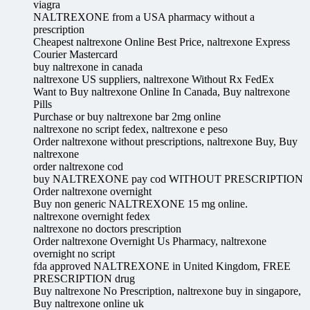
viagra
NALTREXONE from a USA pharmacy without a
prescription
Cheapest naltrexone Online Best Price, naltrexone Express
Courier Mastercard
buy naltrexone in canada
naltrexone US suppliers, naltrexone Without Rx FedEx
Want to Buy naltrexone Online In Canada, Buy naltrexone
Pills
Purchase or buy naltrexone bar 2mg online
naltrexone no script fedex, naltrexone e peso
Order naltrexone without prescriptions, naltrexone Buy, Buy
naltrexone
order naltrexone cod
buy NALTREXONE pay cod WITHOUT PRESCRIPTION
Order naltrexone overnight
Buy non generic NALTREXONE 15 mg online.
naltrexone overnight fedex
naltrexone no doctors prescription
Order naltrexone Overnight Us Pharmacy, naltrexone
overnight no script
fda approved NALTREXONE in United Kingdom, FREE
PRESCRIPTION drug
Buy naltrexone No Prescription, naltrexone buy in singapore,
Buy naltrexone online uk