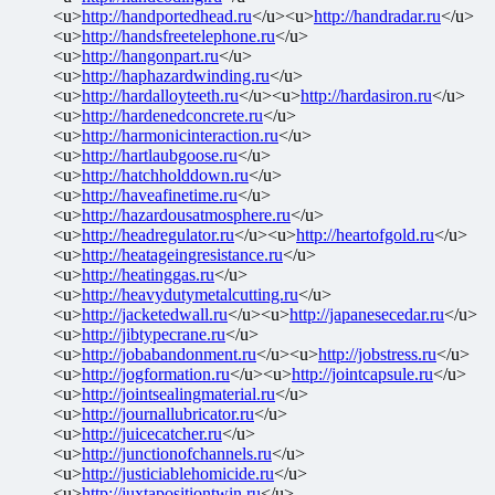
<u>
http://handportedhead.ru
</u><u>
http://handradar.ru
</u>
<u>
http://handsfreetelephone.ru
</u>
<u>
http://hangonpart.ru
</u>
<u>
http://haphazardwinding.ru
</u>
<u>
http://hardalloyteeth.ru
</u><u>
http://hardasiron.ru
</u>
<u>
http://hardenedconcrete.ru
</u>
<u>
http://harmonicinteraction.ru
</u>
<u>
http://hartlaubgoose.ru
</u>
<u>
http://hatchholddown.ru
</u>
<u>
http://haveafinetime.ru
</u>
<u>
http://hazardousatmosphere.ru
</u>
<u>
http://headregulator.ru
</u><u>
http://heartofgold.ru
</u>
<u>
http://heatageingresistance.ru
</u>
<u>
http://heatinggas.ru
</u>
<u>
http://heavydutymetalcutting.ru
</u>
<u>
http://jacketedwall.ru
</u><u>
http://japanesecedar.ru
</u>
<u>
http://jibtypecrane.ru
</u>
<u>
http://jobabandonment.ru
</u><u>
http://jobstress.ru
</u>
<u>
http://jogformation.ru
</u><u>
http://jointcapsule.ru
</u>
<u>
http://jointsealingmaterial.ru
</u>
<u>
http://journallubricator.ru
</u>
<u>
http://juicecatcher.ru
</u>
<u>
http://junctionofchannels.ru
</u>
<u>
http://justiciablehomicide.ru
</u>
<u>
http://juxtapositiontwin.ru
</u>