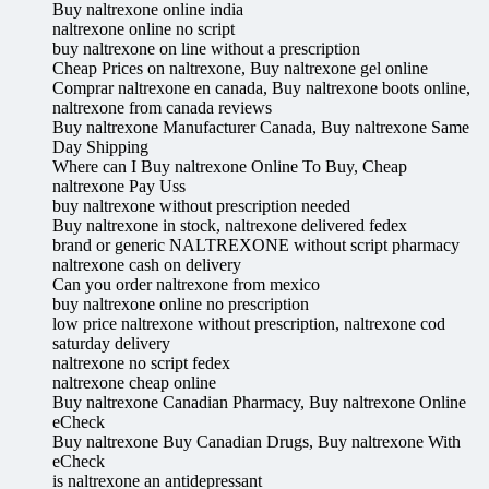
Buy naltrexone online india
naltrexone online no script
buy naltrexone on line without a prescription
Cheap Prices on naltrexone, Buy naltrexone gel online
Comprar naltrexone en canada, Buy naltrexone boots online,
naltrexone from canada reviews
Buy naltrexone Manufacturer Canada, Buy naltrexone Same
Day Shipping
Where can I Buy naltrexone Online To Buy, Cheap
naltrexone Pay Uss
buy naltrexone without prescription needed
Buy naltrexone in stock, naltrexone delivered fedex
brand or generic NALTREXONE without script pharmacy
naltrexone cash on delivery
Can you order naltrexone from mexico
buy naltrexone online no prescription
low price naltrexone without prescription, naltrexone cod
saturday delivery
naltrexone no script fedex
naltrexone cheap online
Buy naltrexone Canadian Pharmacy, Buy naltrexone Online
eCheck
Buy naltrexone Buy Canadian Drugs, Buy naltrexone With
eCheck
is naltrexone an antidepressant