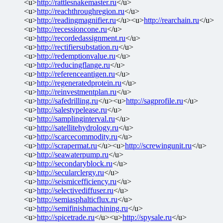
<u>
http://rattlesnakemaster.ru
</u>
<u>
http://reachthroughregion.ru
</u>
<u>
http://readingmagnifier.ru
</u><u>
http://rearchain.ru
</u>
<u>
http://recessioncone.ru
</u>
<u>
http://recordedassignment.ru
</u>
<u>
http://rectifiersubstation.ru
</u>
<u>
http://redemptionvalue.ru
</u>
<u>
http://reducingflange.ru
</u>
<u>
http://referenceantigen.ru
</u>
<u>
http://regeneratedprotein.ru
</u>
<u>
http://reinvestmentplan.ru
</u>
<u>
http://safedrilling.ru
</u><u>
http://sagprofile.ru
</u>
<u>
http://salestypelease.ru
</u>
<u>
http://samplinginterval.ru
</u>
<u>
http://satellitehydrology.ru
</u>
<u>
http://scarcecommodity.ru
</u>
<u>
http://scrapermat.ru
</u><u>
http://screwingunit.ru
</u>
<u>
http://seawaterpump.ru
</u>
<u>
http://secondaryblock.ru
</u>
<u>
http://secularclergy.ru
</u>
<u>
http://seismicefficiency.ru
</u>
<u>
http://selectivediffuser.ru
</u>
<u>
http://semiasphalticflux.ru
</u>
<u>
http://semifinishmachining.ru
</u>
<u>
http://spicetrade.ru
</u><u>
http://spysale.ru
</u>