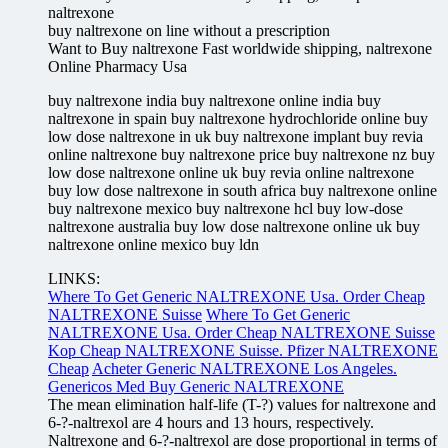
naltrexone
buy naltrexone on line without a prescription
Want to Buy naltrexone Fast worldwide shipping, naltrexone
Online Pharmacy Usa
buy naltrexone india buy naltrexone online india buy
naltrexone in spain buy naltrexone hydrochloride online buy
low dose naltrexone in uk buy naltrexone implant buy revia
online naltrexone buy naltrexone price buy naltrexone nz buy
low dose naltrexone online uk buy revia online naltrexone
buy low dose naltrexone in south africa buy naltrexone online
buy naltrexone mexico buy naltrexone hcl buy low-dose
naltrexone australia buy low dose naltrexone online uk buy
naltrexone online mexico buy ldn
LINKS:
Where To Get Generic NALTREXONE Usa. Order Cheap
NALTREXONE Suisse
Where To Get Generic
NALTREXONE Usa. Order Cheap NALTREXONE Suisse
Kop Cheap NALTREXONE Suisse. Pfizer NALTREXONE
Cheap
Acheter Generic NALTREXONE Los Angeles.
Genericos Med Buy Generic NALTREXONE
The mean elimination half-life (T-?) values for naltrexone and
6-?-naltrexol are 4 hours and 13 hours, respectively.
Naltrexone and 6-?-naltrexol are dose proportional in terms of