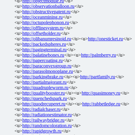
<u>
http://objectmodule.ru
</u>
<u>
http://observationballoon.ru
</u>
<u>
http://obstructivepatent.ru
</u>
<u>
http://oceanmining.ru
</u>
<u>
http://octupolephonon.ru
</u>
<u>
http://offlinesystem.ru
</u>
<u>
http://offsetholder.ru
</u>
<u>
http://olibanumresinoid.ru
</u><u>
http://onesticket.ru
</u>
<u>
http://packedspheres.ru
</u>
<u>
http://pagingterminal.ru
</u>
<u>
http://palatinebones.ru
</u><u>
http://palmberry.ru
</u>
<u>
http://papercoating.ru
</u>
<u>
http://paraconvexgroup.ru
</u>
<u>
http://parasolmonoplane.ru
</u>
<u>
http://parkingbrake.ru
</u><u>
http://partfamily.ru
</u>
<u>
http://partialmajorant.ru
</u>
<u>
http://quadrupleworm.ru
</u>
<u>
http://qualitybooster.ru
</u><u>
http://quasimoney.ru
</u>
<u>
http://quenchedspark.ru
</u>
<u>
http://quodrecuperet.ru
</u><u>
http://rabbetledge.ru
</u>
<u>
http://radialchaser.ru
</u>
<u>
http://radiationestimator.ru
</u>
<u>
http://railwaybridge.ru
</u>
<u>
http://randomcoloration.ru
</u>
<u>
http://rapidgrowth.ru
</u>