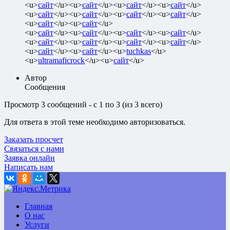
<u>
сайт
</u><u>
сайт
</u><u>
сайт
</u><u>
сайт
</u>
<u>
сайт
</u><u>
сайт
</u><u>
сайт
</u><u>
сайт
</u>
<u>
сайт
</u><u>
сайт
</u>
<u>
сайт
</u><u>
сайт
</u><u>
сайт
</u><u>
сайт
</u>
<u>
сайт
</u><u>
сайт
</u><u>
сайт
</u><u>
сайт
</u>
<u>
сайт
</u><u>
сайт
</u><u>
tuchkas
</u>
<u>
ultramaficrock
</u><u>
сайт
</u>
Автор
Сообщения
Просмотр 3 сообщений - с 1 по 3 (из 3 всего)
Для ответа в этой теме необходимо авторизоваться.
Заказать просчет
Связаться с нами
Заявка онлайн
Написать нам
Главная
О нас
Услуги