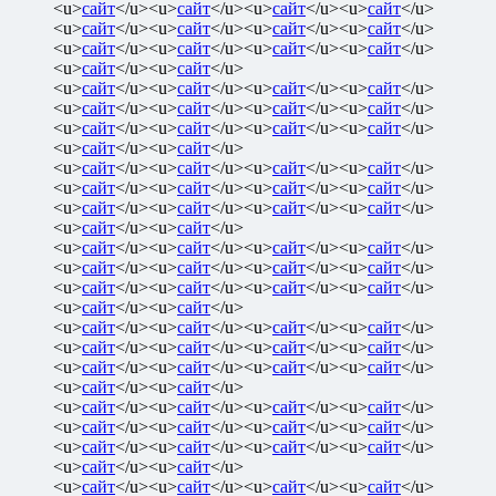
<u>
сайт
</u><u>
сайт
</u><u>
сайт
</u><u>
сайт
</u>
<u>
сайт
</u><u>
сайт
</u><u>
сайт
</u><u>
сайт
</u>
<u>
сайт
</u><u>
сайт
</u><u>
сайт
</u><u>
сайт
</u>
<u>
сайт
</u><u>
сайт
</u>
<u>
сайт
</u><u>
сайт
</u><u>
сайт
</u><u>
сайт
</u>
<u>
сайт
</u><u>
сайт
</u><u>
сайт
</u><u>
сайт
</u>
<u>
сайт
</u><u>
сайт
</u><u>
сайт
</u><u>
сайт
</u>
<u>
сайт
</u><u>
сайт
</u>
<u>
сайт
</u><u>
сайт
</u><u>
сайт
</u><u>
сайт
</u>
<u>
сайт
</u><u>
сайт
</u><u>
сайт
</u><u>
сайт
</u>
<u>
сайт
</u><u>
сайт
</u><u>
сайт
</u><u>
сайт
</u>
<u>
сайт
</u><u>
сайт
</u>
<u>
сайт
</u><u>
сайт
</u><u>
сайт
</u><u>
сайт
</u>
<u>
сайт
</u><u>
сайт
</u><u>
сайт
</u><u>
сайт
</u>
<u>
сайт
</u><u>
сайт
</u><u>
сайт
</u><u>
сайт
</u>
<u>
сайт
</u><u>
сайт
</u>
<u>
сайт
</u><u>
сайт
</u><u>
сайт
</u><u>
сайт
</u>
<u>
сайт
</u><u>
сайт
</u><u>
сайт
</u><u>
сайт
</u>
<u>
сайт
</u><u>
сайт
</u><u>
сайт
</u><u>
сайт
</u>
<u>
сайт
</u><u>
сайт
</u>
<u>
сайт
</u><u>
сайт
</u><u>
сайт
</u><u>
сайт
</u>
<u>
сайт
</u><u>
сайт
</u><u>
сайт
</u><u>
сайт
</u>
<u>
сайт
</u><u>
сайт
</u><u>
сайт
</u><u>
сайт
</u>
<u>
сайт
</u><u>
сайт
</u>
<u>
сайт
</u><u>
сайт
</u><u>
сайт
</u><u>
сайт
</u>