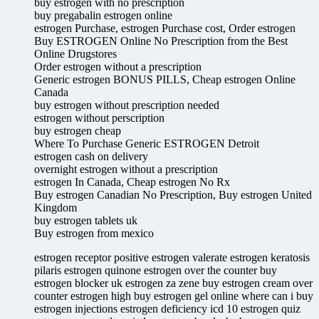
buy estrogen with no prescription
buy pregabalin estrogen online
estrogen Purchase, estrogen Purchase cost, Order estrogen
Buy ESTROGEN Online No Prescription from the Best
Online Drugstores
Order estrogen without a prescription
Generic estrogen BONUS PILLS, Cheap estrogen Online
Canada
buy estrogen without prescription needed
estrogen without perscription
buy estrogen cheap
Where To Purchase Generic ESTROGEN Detroit
estrogen cash on delivery
overnight estrogen without a prescription
estrogen In Canada, Cheap estrogen No Rx
Buy estrogen Canadian No Prescription, Buy estrogen United
Kingdom
buy estrogen tablets uk
Buy estrogen from mexico
estrogen receptor positive estrogen valerate estrogen keratosis
pilaris estrogen quinone estrogen over the counter buy
estrogen blocker uk estrogen za zene buy estrogen cream over
counter estrogen high buy estrogen gel online where can i buy
estrogen injections estrogen deficiency icd 10 estrogen quiz