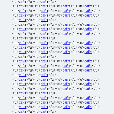
<u>
сайт
</u><u>
сайт
</u>
<u>
сайт
</u><u>
сайт
</u><u>
сайт
</u><u>
сайт
</u>
<u>
сайт
</u><u>
сайт
</u><u>
сайт
</u><u>
сайт
</u>
<u>
сайт
</u><u>
сайт
</u><u>
сайт
</u><u>
сайт
</u>
<u>
сайт
</u><u>
сайт
</u>
<u>
сайт
</u><u>
сайт
</u><u>
сайт
</u><u>
сайт
</u>
<u>
сайт
</u><u>
сайт
</u><u>
сайт
</u><u>
сайт
</u>
<u>
сайт
</u><u>
сайт
</u><u>
сайт
</u><u>
сайт
</u>
<u>
сайт
</u><u>
сайт
</u>
<u>
сайт
</u><u>
сайт
</u><u>
сайт
</u><u>
сайт
</u>
<u>
сайт
</u><u>
сайт
</u><u>
сайт
</u><u>
сайт
</u>
<u>
сайт
</u><u>
сайт
</u><u>
сайт
</u><u>
сайт
</u>
<u>
сайт
</u><u>
сайт
</u>
<u>
сайт
</u><u>
сайт
</u><u>
сайт
</u><u>
сайт
</u>
<u>
сайт
</u><u>
сайт
</u><u>
сайт
</u><u>
сайт
</u>
<u>
сайт
</u><u>
сайт
</u><u>
сайт
</u><u>
сайт
</u>
<u>
сайт
</u><u>
сайт
</u>
<u>
сайт
</u><u>
сайт
</u><u>
сайт
</u><u>
сайт
</u>
<u>
сайт
</u><u>
сайт
</u><u>
сайт
</u><u>
сайт
</u>
<u>
сайт
</u><u>
сайт
</u><u>
сайт
</u><u>
сайт
</u>
<u>
сайт
</u><u>
сайт
</u>
<u>
сайт
</u><u>
сайт
</u><u>
сайт
</u><u>
сайт
</u>
<u>
сайт
</u><u>
сайт
</u><u>
сайт
</u><u>
сайт
</u>
<u>
сайт
</u><u>
сайт
</u><u>
сайт
</u><u>
сайт
</u>
<u>
сайт
</u><u>
сайт
</u>