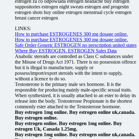
estrogen za co odpowiada estrogen headache buy estrogen
suppositories estrogen night sweats estrogen and progestin
estrogen shots buy online estrogen menstrual cycle estrogen
breast cancer estrogen
LINKS:
How to purchase ESTROGENES 300 mg dosage online.
How to purchase ESTROGENES 300 mg dosage online.
Safe Order Generic ESTROGEN no prescription united states
Where Buy ESTROGEN. ESTROGEN Sales Data
Anabolic steroids are controlled as Class C substances under
the Misuse of Drugs Act 1971. There is no possession offence
but it is illegal to manufacture, supply or
possess/import/export steroids with the intent to supply,
without a licence to do so.
Testosterone is the primary male sex hormone. It is the
responsible for producing mainly male-specific sexual traits.
When synthesized, it is usually attached to an ester to delay its
release into the body. Testosterone Propionate is the shortest
commonly ester attached to the Testosterone hormone.
Buy estrogen 1mg online. Buy estrogen online uk,canada.
Buy estrogen online.
Buy estrogen online. Buy estrogen 1mg online. Buy
estrogen Uk, Canada 1.25mg.
Buy estrogen 1mg online. Buy estrogen online uk,canada.