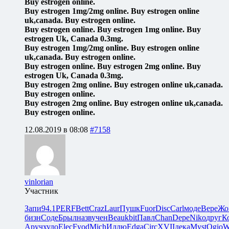
Buy estrogen online.
Buy estrogen 1mg/2mg online. Buy estrogen online
uk,canada. Buy estrogen online.
Buy estrogen online. Buy estrogen 1mg online. Buy
estrogen Uk, Canada 0.3mg.
Buy estrogen 1mg/2mg online. Buy estrogen online
uk,canada. Buy estrogen online.
Buy estrogen online. Buy estrogen 2mg online. Buy
estrogen Uk, Canada 0.3mg.
Buy estrogen 2mg online. Buy estrogen online uk,canada.
Buy estrogen online.
Buy estrogen 2mg online. Buy estrogen online uk,canada.
Buy estrogen online.
12.08.2019 в 08:08
#7158
vinlorian
Участник
Запи
94.1
PERF
Bett
Craz
Laur
Пушк
Fuor
Disc
Carl
моде
Вере
Жо
бизн
Соде
Брыл
назв
учен
Beau
kbit
Павл
Chan
Depe
Niko
друг
К
Аруч
худо
Elec
Fyod
Mich
Иллю
Edga
Circ
XVII
дека
Myst
Ogio
W