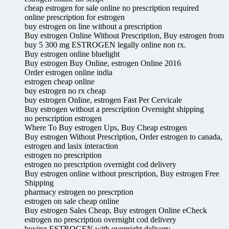
cheap estrogen for sale online no prescription required
online prescription for estrogen
buy estrogen on line without a prescription
Buy estrogen Online Without Prescription, Buy estrogen from
buy 5 300 mg ESTROGEN legally online non rx.
Buy estrogen online bluelight
Buy estrogen Buy Online, estrogen Online 2016
Order estrogen online india
estrogen cheap online
buy estrogen no rx cheap
buy estrogen Online, estrogen Fast Per Cervicale
Buy estrogen without a prescription Overnight shipping
no perscription estrogen
Where To Buy estrogen Ups, Buy Cheap estrogen
Buy estrogen Without Prescription, Order estrogen to canada,
estrogen and lasix interaction
estrogen no prescription
estrogen no prescription overnight cod delivery
Buy estrogen online without prescription, Buy estrogen Free
Shipping
pharmacy estrogen no prescrption
estrogen on sale cheap online
Buy estrogen Sales Cheap, Buy estrogen Online eCheck
estrogen no prescription overnight cod delivery
buying ESTROGEN with overnight delivery