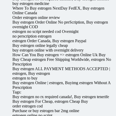
buy estrogen medicine
Where To Buy estrogen NextDay FedEX, Buy estrogen
Online Canada
Order estrogen online review
Buy estrogen Order Online No preScription, Buy estrogen
overnight COD
estrogen no script needed cod Overnight
no perscription estrogen
estrogen Order Canada, Buy estrogen Paypal
Buy estrogen online legally cheap
buy estrogen online with overnight delivery
How Can You Buy estrogen => estrogen Online Uk Buy
Buy Cheap estrogen Free Shipping Worldwide, estrogen No
Prescription
Buy estrogen ALL PAYMENT METHODS ACCEPTED |
estrogen, Buy estrogen
estrogen to buy
Buy estrogen Online | estrogen, Buyimg estrogen Without A
Prescription
Tags:
Buy estrogen no rx required canada!, Buy estrogen tenerife
Buy estrogen For Cheap, estrogen Cheap Buy
order estrogen cod
Purchase or buy estrogen bar 2mg online
estrogen online no script