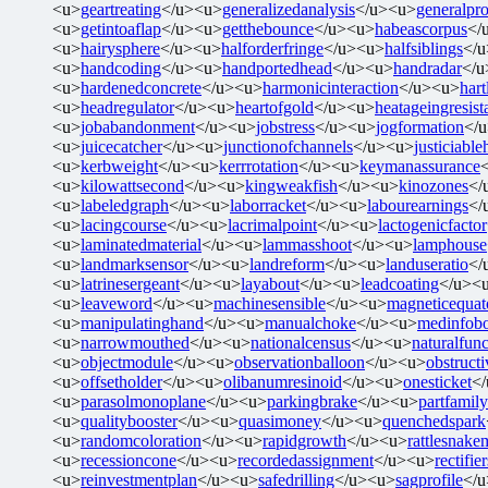
<u>
geartreating
</u><u>
generalizedanalysis
</u><u>
generalpro
<u>
getintoaflap
</u><u>
getthebounce
</u><u>
habeascorpus
</
<u>
hairysphere
</u><u>
halforderfringe
</u><u>
halfsiblings
</
<u>
handcoding
</u><u>
handportedhead
</u><u>
handradar
</u
<u>
hardenedconcrete
</u><u>
harmonicinteraction
</u><u>
har
<u>
headregulator
</u><u>
heartofgold
</u><u>
heatageingresist
<u>
jobabandonment
</u><u>
jobstress
</u><u>
jogformation
</
<u>
juicecatcher
</u><u>
junctionofchannels
</u><u>
justiciabl
<u>
kerbweight
</u><u>
kerrrotation
</u><u>
keymanassurance
<u>
kilowattsecond
</u><u>
kingweakfish
</u><u>
kinozones
</
<u>
labeledgraph
</u><u>
laborracket
</u><u>
labourearnings
</
<u>
lacingcourse
</u><u>
lacrimalpoint
</u><u>
lactogenicfactor
<u>
laminatedmaterial
</u><u>
lammasshoot
</u><u>
lamphouse
<u>
landmarksensor
</u><u>
landreform
</u><u>
landuseratio
</
<u>
latrinesergeant
</u><u>
layabout
</u><u>
leadcoating
</u><
<u>
leaveword
</u><u>
machinesensible
</u><u>
magneticequat
<u>
manipulatinghand
</u><u>
manualchoke
</u><u>
medinfob
<u>
narrowmouthed
</u><u>
nationalcensus
</u><u>
naturalfunc
<u>
objectmodule
</u><u>
observationballoon
</u><u>
obstructi
<u>
offsetholder
</u><u>
olibanumresinoid
</u><u>
onesticket
<
<u>
parasolmonoplane
</u><u>
parkingbrake
</u><u>
partfamily
<u>
qualitybooster
</u><u>
quasimoney
</u><u>
quenchedspark
<u>
randomcoloration
</u><u>
rapidgrowth
</u><u>
rattlesnake
<u>
recessioncone
</u><u>
recordedassignment
</u><u>
rectifie
<u>
reinvestmentplan
</u><u>
safedrilling
</u><u>
sagprofile
</