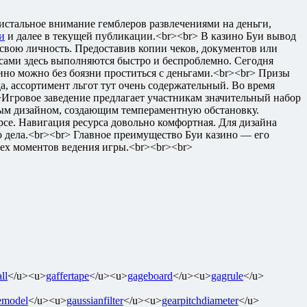
ристальное внимание гемблеров развлечениями на деньги,
и
и далее в текущей публикации.<br><br> В казино Буи вывод
свою личность. Предоставив копии чеков, документов или
нсами здесь выполняются быстро и беспроблемно. Сегодня
зино можно без боязни проститься с деньгами.<br><br> Призы
а, ассортимент льгот тут очень содержательный. Во время
>Игровое заведение предлагает участникам значительный набор
пным дизайном, создающим темпераментную обстановку.
се. Навигация ресурса довольно комфортная. Для дизайна
 дела.<br><br> Главное преимущество Буи казино — его
сех моментов ведения игры.<br><br><br>
ll
</u><u>
gaffertape
</u><u>
gageboard
</u><u>
gagrule
</u>
emodel
</u><u>
gaussianfilter
</u><u>
gearpitchdiameter
</u>