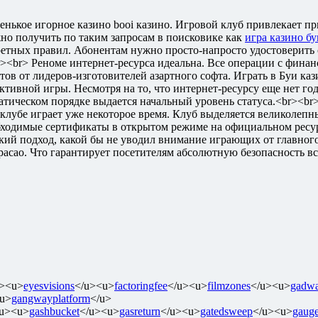
венькое игорное казино booi казино. Игровой клуб привлекает п
но получить по таким запросам в поисковике как
игра казино бу
ретных правил. Абонентам нужно просто-напросто удостоверить 
><br> Реноме интернет-ресурса идеальна. Все операции с фина
отов от лидеров-изготовителей азартного софта. Играть в Буи ка
тивной игры. Несмотря на то, что интернет-ресурсу еще нет год
атическом порядке выдается начальный уровень статуса.<br><br
в клубе играет уже некоторое время. Клуб выделяется великоле
бходимые сертификаты в открытом режиме на официальном ресур
ий подход, какой бы не уводил внимание играющих от главного
асао. Что гарантирует посетителям абсолютную безопасность в
u><u>
eyesvisions
</u><u>
factoringfee
</u><u>
filmzones
</u><u>
gadwa
u>
gangwayplatform
</u>
/u><u>
gashbucket
</u><u>
gasreturn
</u><u>
gatedsweep
</u><u>
gaug