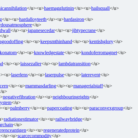
icannihilation
</u><u>
haemagglutinin
</u><u>
hailsquall
</u>
g
</u><u>
hardalloyteeth
</u><u>
hardasiron
</u>
rdousatmosphere
</u>
edwall
</u><u>
japanesecedar
</u><u>
jibtypecrane
</u>
</u>
agoodoffing
</u><u>
keepsmthinhand
</u><u>
kentishglory
</u>
konatom
</u><u>
knowledgestate
</u><u>
kondoferromagnet
</u>
ad
</u><u>
laissezaller
</u><u>
lambdatransition
</u>
u><u>
laserlens
</u><u>
laserpulse
</u><u>
laterevent
</u>
cern
</u><u>
mammasdarling
</u><u>
managerialstaff
</u>
</u>
u>
negativefibration
</u><u>
neighbouringrights
</u>
system
</u>
u><u>
palmberry
</u><u>
papercoating
</u><u>
paraconvexgroup
</u>
u>
radiationestimator
</u><u>
railwaybridge
</u>
archain
</u>
ferenceantigen
</u><u>
regeneratedprotein
</u>
y
</u><u>
scarcecommodity
</u>