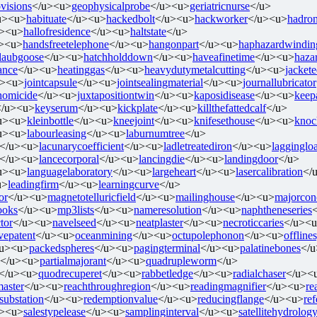
visions
</u><u>
geophysicalprobe
</u><u>
geriatricnurse
</u>
u><u>
habituate
</u><u>
hackedbolt
</u><u>
hackworker
</u><u>
hadron
u><u>
hallofresidence
</u><u>
haltstate
</u>
><u>
handsfreetelephone
</u><u>
hangonpart
</u><u>
haphazardwindin
tlaubgoose
</u><u>
hatchholddown
</u><u>
haveafinetime
</u><u>
haza
ance
</u><u>
heatinggas
</u><u>
heavydutymetalcutting
</u><u>
jacket
u><u>
jointcapsule
</u><u>
jointsealingmaterial
</u><u>
journallubricator
ehomicide
</u><u>
juxtapositiontwin
</u><u>
kaposidisease
</u><u>
keep
</u><u>
keyserum
</u><u>
kickplate
</u><u>
killthefattedcalf
</u>
u><u>
kleinbottle
</u><u>
kneejoint
</u><u>
knifesethouse
</u><u>
knoc
u><u>
labourleasing
</u><u>
laburnumtree
</u>
</u><u>
lacunarycoefficient
</u><u>
ladletreatediron
</u><u>
lagginglo
</u><u>
lancecorporal
</u><u>
lancingdie
</u><u>
landingdoor
</u>
u><u>
languagelaboratory
</u><u>
largeheart
</u><u>
lasercalibration
</
u>
leadingfirm
</u><u>
learningcurve
</u>
or
</u><u>
magnetotelluricfield
</u><u>
mailinghouse
</u><u>
majorcon
ooks
</u><u>
mp3lists
</u><u>
nameresolution
</u><u>
naphtheneseries
tor
</u><u>
navelseed
</u><u>
neatplaster
</u><u>
necroticcaries
</u><
vepatent
</u><u>
oceanmining
</u><u>
octupolephonon
</u><u>
offline
/u><u>
packedspheres
</u><u>
pagingterminal
</u><u>
palatinebones
</
</u><u>
partialmajorant
</u><u>
quadrupleworm
</u>
</u><u>
quodrecuperet
</u><u>
rabbetledge
</u><u>
radialchaser
</u><
master
</u><u>
reachthroughregion
</u><u>
readingmagnifier
</u><u>
re
rsubstation
</u><u>
redemptionvalue
</u><u>
reducingflange
</u><u>
re
u><u>
salestypelease
</u><u>
samplinginterval
</u><u>
satellitehydrolog