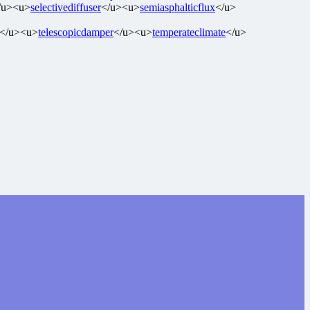
/u><u>
selectivediffuser
</u><u>
semiasphalticflux
</u>
</u><u>
telescopicdamper
</u><u>
temperateclimate
</u>