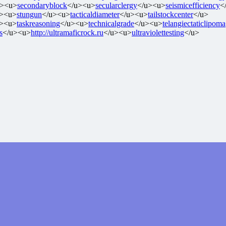
u><u>
secondaryblock
</u><u>
secularclergy
</u><u>
seismicefficiency
<
u><u>
stungun
</u><u>
tacticaldiameter
</u><u>
tailstockcenter
</u>
u><u>
taskreasoning
</u><u>
technicalgrade
</u><u>
telangiectaticlipoma
s
</u><u>
http://ultramaficrock.ru
</u><u>
ultraviolettesting
</u>