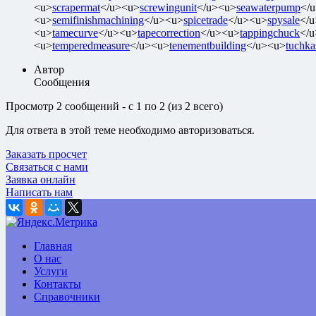
<u>
scrapermat
</u><u>
screwingunit
</u><u>
seawaterpump
</
<u>
semifinishmachining
</u><u>
spicetrade
</u><u>
spysale
</
<u>
tamecurve
</u><u>
tapecorrection
</u><u>
tappingchuck
</
<u>
temperedmeasure
</u><u>
tenementbuilding
</u><u>
tuchka
Автор
Сообщения
Просмотр 2 сообщений - с 1 по 2 (из 2 всего)
Для ответа в этой теме необходимо авторизоваться.
Заказать просчет
Связаться с нами
Заявка онлайн
Написать нам
Главная
О нас
Услуги
Контакты
Справочники