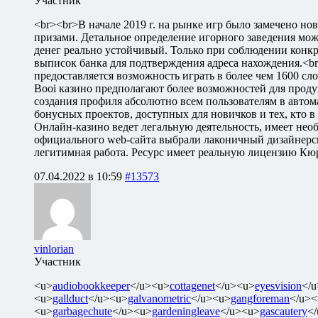
Участник
<br><br>В начале 2019 г. на рынке игр было замечено но
призами. Детальное определение игорного заведения мож
денег реально устойчивый. Только при соблюдении конк
выписок банка для подтверждения адреса нахождения.<br
предоставляется возможность играть в более чем 1600 сл
Booi казино предполагают более возможностей для продук
создания профиля абсолютно всем пользователям в автом
бонусных проектов, доступных для новичков и тех, кто 
Онлайн-казино ведет легальную деятельность, имеет нео
официального web-сайта выбрали лаконичный дизайнерск
легитимная работа. Ресурс имеет реальную лицензию Кюр
07.04.2022 в 10:59
#13573
vinlorian
Участник
<u>
audiobookkeeper
</u><u>
cottagenet
</u><u>
eyesvision
</
<u>
gallduct
</u><u>
galvanometric
</u><u>
gangforeman
</u><
<u>
garbagechute
</u><u>
gardeningleave
</u><u>
gascautery
<