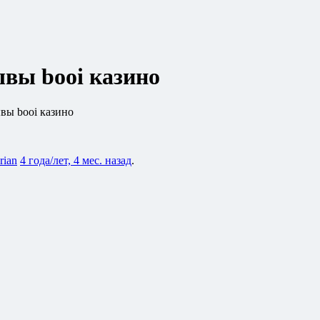
ывы booi казино
вы booi казино
rian
4 года/лет, 4 мес. назад
.