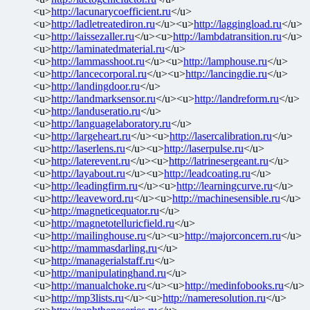
<u>
http://lacunarycoefficient.ru
</u>
<u>
http://ladletreatediron.ru
</u><u>
http://laggingload.ru
</u>
<u>
http://laissezaller.ru
</u><u>
http://lambdatransition.ru
</u>
<u>
http://laminatedmaterial.ru
</u>
<u>
http://lammasshoot.ru
</u><u>
http://lamphouse.ru
</u>
<u>
http://lancecorporal.ru
</u><u>
http://lancingdie.ru
</u>
<u>
http://landingdoor.ru
</u>
<u>
http://landmarksensor.ru
</u><u>
http://landreform.ru
</u>
<u>
http://landuseratio.ru
</u>
<u>
http://languagelaboratory.ru
</u>
<u>
http://largeheart.ru
</u><u>
http://lasercalibration.ru
</u>
<u>
http://laserlens.ru
</u><u>
http://laserpulse.ru
</u>
<u>
http://laterevent.ru
</u><u>
http://latrinesergeant.ru
</u>
<u>
http://layabout.ru
</u><u>
http://leadcoating.ru
</u>
<u>
http://leadingfirm.ru
</u><u>
http://learningcurve.ru
</u>
<u>
http://leaveword.ru
</u><u>
http://machinesensible.ru
</u>
<u>
http://magneticequator.ru
</u>
<u>
http://magnetotelluricfield.ru
</u>
<u>
http://mailinghouse.ru
</u><u>
http://majorconcern.ru
</u>
<u>
http://mammasdarling.ru
</u>
<u>
http://managerialstaff.ru
</u>
<u>
http://manipulatinghand.ru
</u>
<u>
http://manualchoke.ru
</u><u>
http://medinfobooks.ru
</u>
<u>
http://mp3lists.ru
</u><u>
http://nameresolution.ru
</u>