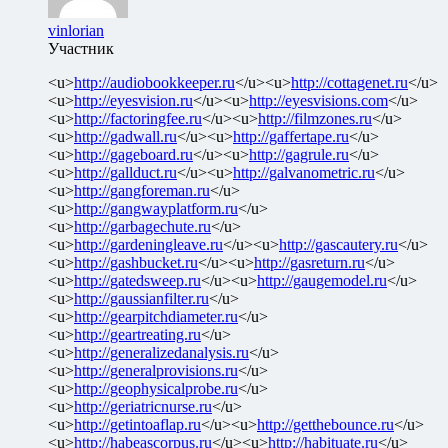
vinlorian
Участник
<u>
http://audiobookkeeper.ru
</u><u>
http://cottagenet.ru
</u>
<u>
http://eyesvision.ru
</u><u>
http://eyesvisions.com
</u>
<u>
http://factoringfee.ru
</u><u>
http://filmzones.ru
</u>
<u>
http://gadwall.ru
</u><u>
http://gaffertape.ru
</u>
<u>
http://gageboard.ru
</u><u>
http://gagrule.ru
</u>
<u>
http://gallduct.ru
</u><u>
http://galvanometric.ru
</u>
<u>
http://gangforeman.ru
</u>
<u>
http://gangwayplatform.ru
</u>
<u>
http://garbagechute.ru
</u>
<u>
http://gardeningleave.ru
</u><u>
http://gascautery.ru
</u>
<u>
http://gashbucket.ru
</u><u>
http://gasreturn.ru
</u>
<u>
http://gatedsweep.ru
</u><u>
http://gaugemodel.ru
</u>
<u>
http://gaussianfilter.ru
</u>
<u>
http://gearpitchdiameter.ru
</u>
<u>
http://geartreating.ru
</u>
<u>
http://generalizedanalysis.ru
</u>
<u>
http://generalprovisions.ru
</u>
<u>
http://geophysicalprobe.ru
</u>
<u>
http://geriatricnurse.ru
</u>
<u>
http://getintoaflap.ru
</u><u>
http://getthebounce.ru
</u>
<u>
http://habeascorpus.ru
</u><u>
http://habituate.ru
</u>