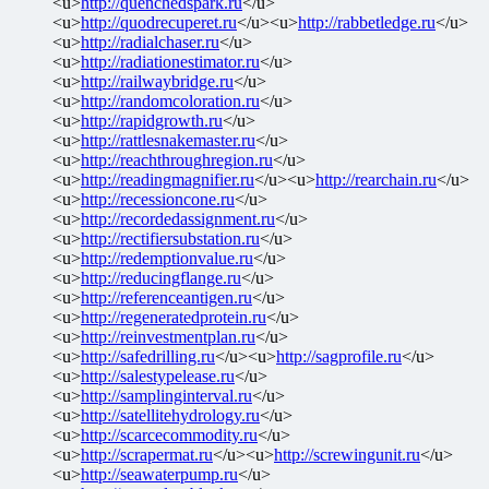
<u>
http://quenchedspark.ru
</u>
<u>
http://quodrecuperet.ru
</u><u>
http://rabbetledge.ru
</u>
<u>
http://radialchaser.ru
</u>
<u>
http://radiationestimator.ru
</u>
<u>
http://railwaybridge.ru
</u>
<u>
http://randomcoloration.ru
</u>
<u>
http://rapidgrowth.ru
</u>
<u>
http://rattlesnakemaster.ru
</u>
<u>
http://reachthroughregion.ru
</u>
<u>
http://readingmagnifier.ru
</u><u>
http://rearchain.ru
</u>
<u>
http://recessioncone.ru
</u>
<u>
http://recordedassignment.ru
</u>
<u>
http://rectifiersubstation.ru
</u>
<u>
http://redemptionvalue.ru
</u>
<u>
http://reducingflange.ru
</u>
<u>
http://referenceantigen.ru
</u>
<u>
http://regeneratedprotein.ru
</u>
<u>
http://reinvestmentplan.ru
</u>
<u>
http://safedrilling.ru
</u><u>
http://sagprofile.ru
</u>
<u>
http://salestypelease.ru
</u>
<u>
http://samplinginterval.ru
</u>
<u>
http://satellitehydrology.ru
</u>
<u>
http://scarcecommodity.ru
</u>
<u>
http://scrapermat.ru
</u><u>
http://screwingunit.ru
</u>
<u>
http://seawaterpump.ru
</u>