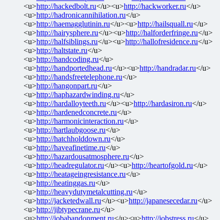
<u>
http://hackedbolt.ru
</u><u>
http://hackworker.ru
</u>
<u>
http://hadronicannihilation.ru
</u>
<u>
http://haemagglutinin.ru
</u><u>
http://hailsquall.ru
</u>
<u>
http://hairysphere.ru
</u><u>
http://halforderfringe.ru
</u>
<u>
http://halfsiblings.ru
</u><u>
http://hallofresidence.ru
</u>
<u>
http://haltstate.ru
</u>
<u>
http://handcoding.ru
</u>
<u>
http://handportedhead.ru
</u><u>
http://handradar.ru
</u>
<u>
http://handsfreetelephone.ru
</u>
<u>
http://hangonpart.ru
</u>
<u>
http://haphazardwinding.ru
</u>
<u>
http://hardalloyteeth.ru
</u><u>
http://hardasiron.ru
</u>
<u>
http://hardenedconcrete.ru
</u>
<u>
http://harmonicinteraction.ru
</u>
<u>
http://hartlaubgoose.ru
</u>
<u>
http://hatchholddown.ru
</u>
<u>
http://haveafinetime.ru
</u>
<u>
http://hazardousatmosphere.ru
</u>
<u>
http://headregulator.ru
</u><u>
http://heartofgold.ru
</u>
<u>
http://heatageingresistance.ru
</u>
<u>
http://heatinggas.ru
</u>
<u>
http://heavydutymetalcutting.ru
</u>
<u>
http://jacketedwall.ru
</u><u>
http://japanesecedar.ru
</u>
<u>
http://jibtypecrane.ru
</u>
<u>
http://jobabandonment.ru
</u><u>
http://jobstress.ru
</u>