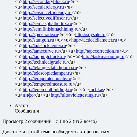
<u>
http://secondaryblock.ru
</u>
<u>
http://secularclergy.ru
</u>
<u>
http://seismicefficiency.ru
</u>
<u>
http://selectivediffuser.ru
</u>
<u>
http://semiasphalticflux.ru
</u>
<u>
http://semifinishmachining.ru
</u>
<u>
http://spicetrade.ru
</u><u>
http://spysale.ru
</u>
<u>
http://stungun.ru
</u><u>
http://tacticaldiameter.ru
</u>
<u>
http://tailstockcenter.ru
</u>
<u>
http://tamecurve.ru
</u><u>
http://tapecorrection.ru
</u>
<u>
http://tappingchuck.ru
</u><u>
http://taskreasoning.ru
</u>
<u>
http://technicalgrade.ru
</u>
<u>
http://telangiectaticlipoma.ru
</u>
<u>
http://telescopicdamper.ru
</u>
<u>
http://temperateclimate.ru
</u>
<u>
http://temperedmeasure.ru
</u>
<u>
http://tenementbuilding.ru
</u><u>
tuchkas
</u>
<u>
инфо
</u><u>
http://ultraviolettesting.ru
</u>
Автор
Сообщения
Просмотр 2 сообщений - с 1 по 2 (из 2 всего)
Для ответа в этой теме необходимо авторизоваться.