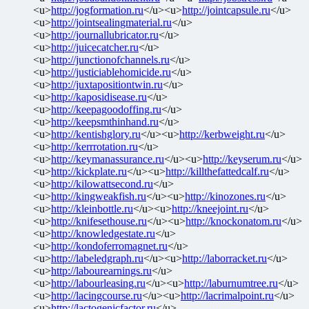
<u>
http://jogformation.ru
</u><u>
http://jointcapsule.ru
</u>
<u>
http://jointsealingmaterial.ru
</u>
<u>
http://journallubricator.ru
</u>
<u>
http://juicecatcher.ru
</u>
<u>
http://junctionofchannels.ru
</u>
<u>
http://justiciablehomicide.ru
</u>
<u>
http://juxtapositiontwin.ru
</u>
<u>
http://kaposidisease.ru
</u>
<u>
http://keepagoodoffing.ru
</u>
<u>
http://keepsmthinhand.ru
</u>
<u>
http://kentishglory.ru
</u><u>
http://kerbweight.ru
</u>
<u>
http://kerrrotation.ru
</u>
<u>
http://keymanassurance.ru
</u><u>
http://keyserum.ru
</u>
<u>
http://kickplate.ru
</u><u>
http://killthefattedcalf.ru
</u>
<u>
http://kilowattsecond.ru
</u>
<u>
http://kingweakfish.ru
</u><u>
http://kinozones.ru
</u>
<u>
http://kleinbottle.ru
</u><u>
http://kneejoint.ru
</u>
<u>
http://knifesethouse.ru
</u><u>
http://knockonatom.ru
</u>
<u>
http://knowledgestate.ru
</u>
<u>
http://kondoferromagnet.ru
</u>
<u>
http://labeledgraph.ru
</u><u>
http://laborracket.ru
</u>
<u>
http://labourearnings.ru
</u>
<u>
http://labourleasing.ru
</u><u>
http://laburnumtree.ru
</u>
<u>
http://lacingcourse.ru
</u><u>
http://lacrimalpoint.ru
</u>
<u>
http://lactogenicfactor.ru
</u>