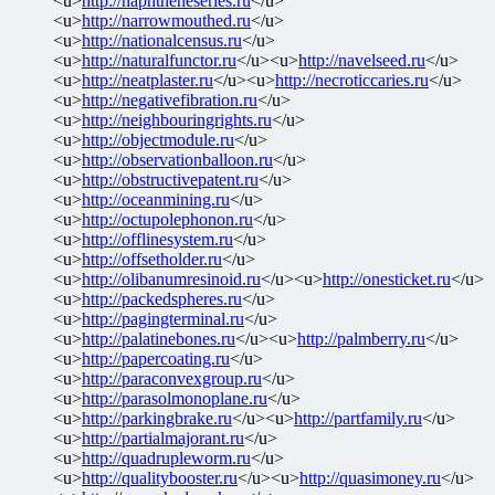
<u>
http://naphtheneseries.ru
</u>
<u>
http://narrowmouthed.ru
</u>
<u>
http://nationalcensus.ru
</u>
<u>
http://naturalfunctor.ru
</u><u>
http://navelseed.ru
</u>
<u>
http://neatplaster.ru
</u><u>
http://necroticcaries.ru
</u>
<u>
http://negativefibration.ru
</u>
<u>
http://neighbouringrights.ru
</u>
<u>
http://objectmodule.ru
</u>
<u>
http://observationballoon.ru
</u>
<u>
http://obstructivepatent.ru
</u>
<u>
http://oceanmining.ru
</u>
<u>
http://octupolephonon.ru
</u>
<u>
http://offlinesystem.ru
</u>
<u>
http://offsetholder.ru
</u>
<u>
http://olibanumresinoid.ru
</u><u>
http://onesticket.ru
</u>
<u>
http://packedspheres.ru
</u>
<u>
http://pagingterminal.ru
</u>
<u>
http://palatinebones.ru
</u><u>
http://palmberry.ru
</u>
<u>
http://papercoating.ru
</u>
<u>
http://paraconvexgroup.ru
</u>
<u>
http://parasolmonoplane.ru
</u>
<u>
http://parkingbrake.ru
</u><u>
http://partfamily.ru
</u>
<u>
http://partialmajorant.ru
</u>
<u>
http://quadrupleworm.ru
</u>
<u>
http://qualitybooster.ru
</u><u>
http://quasimoney.ru
</u>