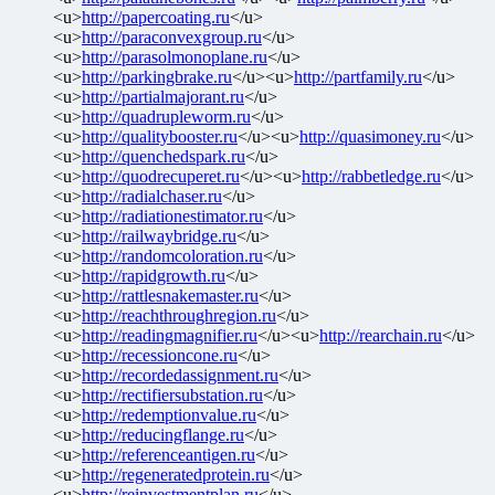
<u>
http://papercoating.ru
</u>
<u>
http://paraconvexgroup.ru
</u>
<u>
http://parasolmonoplane.ru
</u>
<u>
http://parkingbrake.ru
</u><u>
http://partfamily.ru
</u>
<u>
http://partialmajorant.ru
</u>
<u>
http://quadrupleworm.ru
</u>
<u>
http://qualitybooster.ru
</u><u>
http://quasimoney.ru
</u>
<u>
http://quenchedspark.ru
</u>
<u>
http://quodrecuperet.ru
</u><u>
http://rabbetledge.ru
</u>
<u>
http://radialchaser.ru
</u>
<u>
http://radiationestimator.ru
</u>
<u>
http://railwaybridge.ru
</u>
<u>
http://randomcoloration.ru
</u>
<u>
http://rapidgrowth.ru
</u>
<u>
http://rattlesnakemaster.ru
</u>
<u>
http://reachthroughregion.ru
</u>
<u>
http://readingmagnifier.ru
</u><u>
http://rearchain.ru
</u>
<u>
http://recessioncone.ru
</u>
<u>
http://recordedassignment.ru
</u>
<u>
http://rectifiersubstation.ru
</u>
<u>
http://redemptionvalue.ru
</u>
<u>
http://reducingflange.ru
</u>
<u>
http://referenceantigen.ru
</u>
<u>
http://regeneratedprotein.ru
</u>
<u>
http://reinvestmentplan.ru
</u>