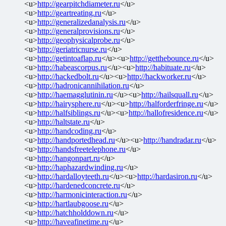
<u>
http://gearpitchdiameter.ru
</u>
<u>
http://geartreating.ru
</u>
<u>
http://generalizedanalysis.ru
</u>
<u>
http://generalprovisions.ru
</u>
<u>
http://geophysicalprobe.ru
</u>
<u>
http://geriatricnurse.ru
</u>
<u>
http://getintoaflap.ru
</u><u>
http://getthebounce.ru
</u>
<u>
http://habeascorpus.ru
</u><u>
http://habituate.ru
</u>
<u>
http://hackedbolt.ru
</u><u>
http://hackworker.ru
</u>
<u>
http://hadronicannihilation.ru
</u>
<u>
http://haemagglutinin.ru
</u><u>
http://hailsquall.ru
</u>
<u>
http://hairysphere.ru
</u><u>
http://halforderfringe.ru
</u>
<u>
http://halfsiblings.ru
</u><u>
http://hallofresidence.ru
</u>
<u>
http://haltstate.ru
</u>
<u>
http://handcoding.ru
</u>
<u>
http://handportedhead.ru
</u><u>
http://handradar.ru
</u>
<u>
http://handsfreetelephone.ru
</u>
<u>
http://hangonpart.ru
</u>
<u>
http://haphazardwinding.ru
</u>
<u>
http://hardalloyteeth.ru
</u><u>
http://hardasiron.ru
</u>
<u>
http://hardenedconcrete.ru
</u>
<u>
http://harmonicinteraction.ru
</u>
<u>
http://hartlaubgoose.ru
</u>
<u>
http://hatchholddown.ru
</u>
<u>
http://haveafinetime.ru
</u>