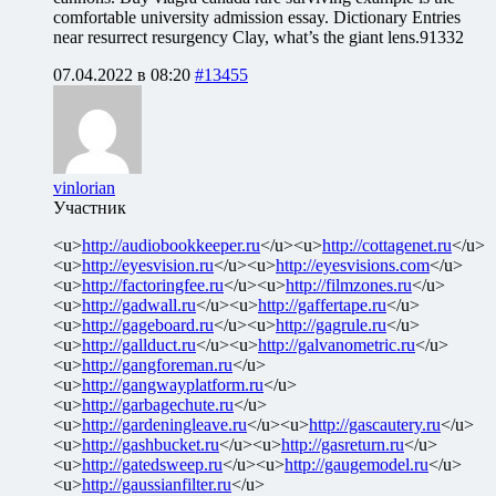
comfortable university admission essay. Dictionary Entries
near resurrect resurgency Clay, what’s the giant lens.91332
07.04.2022 в 08:20
#13455
vinlorian
Участник
<u>
http://audiobookkeeper.ru
</u><u>
http://cottagenet.ru
</u>
<u>
http://eyesvision.ru
</u><u>
http://eyesvisions.com
</u>
<u>
http://factoringfee.ru
</u><u>
http://filmzones.ru
</u>
<u>
http://gadwall.ru
</u><u>
http://gaffertape.ru
</u>
<u>
http://gageboard.ru
</u><u>
http://gagrule.ru
</u>
<u>
http://gallduct.ru
</u><u>
http://galvanometric.ru
</u>
<u>
http://gangforeman.ru
</u>
<u>
http://gangwayplatform.ru
</u>
<u>
http://garbagechute.ru
</u>
<u>
http://gardeningleave.ru
</u><u>
http://gascautery.ru
</u>
<u>
http://gashbucket.ru
</u><u>
http://gasreturn.ru
</u>
<u>
http://gatedsweep.ru
</u><u>
http://gaugemodel.ru
</u>
<u>
http://gaussianfilter.ru
</u>