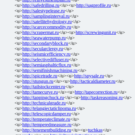
<u>
http://safedrilling.ru
</u><u>
http://sagprofile.ru
</u>
<u>
http://salestypelease.ru
</u>
<u>
http://samplinginterval.ru
</u>
<u>
http://satellitehydrology.ru
</u>
<u>
http://scarcecommodity.ru
</u>
<u>
http://scrapermat.ru
</u><u>
http://screwingunit.ru
</u>
<u>
http://seawaterpump.ru
</u>
<u>
http://secondaryblock.ru
</u>
<u>
http://secularclergy.ru
</u>
<u>
http://seismicefficiency.ru
</u>
<u>
http://selectivediffuser.ru
</u>
<u>
http://semiasphalticflux.ru
</u>
<u>
http://semifinishmachining.ru
</u>
<u>
http://spicetrade.ru
</u><u>
http://spysale.ru
</u>
<u>
http://stungun.ru
</u><u>
http://tacticaldiameter.ru
</u>
<u>
http://tailstockcenter.ru
</u>
<u>
http://tamecurve.ru
</u><u>
http://tapecorrection.ru
</u>
<u>
http://tappingchuck.ru
</u><u>
http://taskreasoning.ru
</u>
<u>
http://technicalgrade.ru
</u>
<u>
http://telangiectaticlipoma.ru
</u>
<u>
http://telescopicdamper.ru
</u>
<u>
http://temperateclimate.ru
</u>
<u>
http://temperedmeasure.ru
</u>
<u>
http://tenementbuilding.ru
</u><u>
tuchkas
</u>