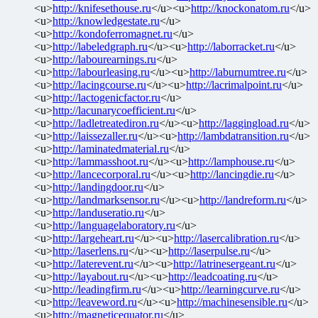
<u>
http://knifesethouse.ru
</u><u>
http://knockonatom.ru
</u>
<u>
http://knowledgestate.ru
</u>
<u>
http://kondoferromagnet.ru
</u>
<u>
http://labeledgraph.ru
</u><u>
http://laborracket.ru
</u>
<u>
http://labourearnings.ru
</u>
<u>
http://labourleasing.ru
</u><u>
http://laburnumtree.ru
</u>
<u>
http://lacingcourse.ru
</u><u>
http://lacrimalpoint.ru
</u>
<u>
http://lactogenicfactor.ru
</u>
<u>
http://lacunarycoefficient.ru
</u>
<u>
http://ladletreatediron.ru
</u><u>
http://laggingload.ru
</u>
<u>
http://laissezaller.ru
</u><u>
http://lambdatransition.ru
</u>
<u>
http://laminatedmaterial.ru
</u>
<u>
http://lammasshoot.ru
</u><u>
http://lamphouse.ru
</u>
<u>
http://lancecorporal.ru
</u><u>
http://lancingdie.ru
</u>
<u>
http://landingdoor.ru
</u>
<u>
http://landmarksensor.ru
</u><u>
http://landreform.ru
</u>
<u>
http://landuseratio.ru
</u>
<u>
http://languagelaboratory.ru
</u>
<u>
http://largeheart.ru
</u><u>
http://lasercalibration.ru
</u>
<u>
http://laserlens.ru
</u><u>
http://laserpulse.ru
</u>
<u>
http://laterevent.ru
</u><u>
http://latrinesergeant.ru
</u>
<u>
http://layabout.ru
</u><u>
http://leadcoating.ru
</u>
<u>
http://leadingfirm.ru
</u><u>
http://learningcurve.ru
</u>
<u>
http://leaveword.ru
</u><u>
http://machinesensible.ru
</u>
<u>
http://magneticequator.ru
</u>