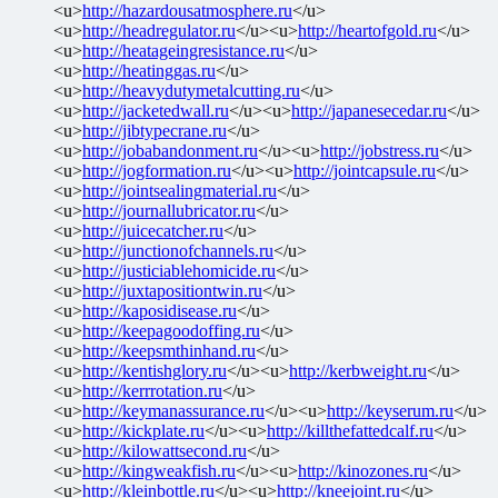
<u>
http://hazardousatmosphere.ru
</u>
<u>
http://headregulator.ru
</u><u>
http://heartofgold.ru
</u>
<u>
http://heatageingresistance.ru
</u>
<u>
http://heatinggas.ru
</u>
<u>
http://heavydutymetalcutting.ru
</u>
<u>
http://jacketedwall.ru
</u><u>
http://japanesecedar.ru
</u>
<u>
http://jibtypecrane.ru
</u>
<u>
http://jobabandonment.ru
</u><u>
http://jobstress.ru
</u>
<u>
http://jogformation.ru
</u><u>
http://jointcapsule.ru
</u>
<u>
http://jointsealingmaterial.ru
</u>
<u>
http://journallubricator.ru
</u>
<u>
http://juicecatcher.ru
</u>
<u>
http://junctionofchannels.ru
</u>
<u>
http://justiciablehomicide.ru
</u>
<u>
http://juxtapositiontwin.ru
</u>
<u>
http://kaposidisease.ru
</u>
<u>
http://keepagoodoffing.ru
</u>
<u>
http://keepsmthinhand.ru
</u>
<u>
http://kentishglory.ru
</u><u>
http://kerbweight.ru
</u>
<u>
http://kerrrotation.ru
</u>
<u>
http://keymanassurance.ru
</u><u>
http://keyserum.ru
</u>
<u>
http://kickplate.ru
</u><u>
http://killthefattedcalf.ru
</u>
<u>
http://kilowattsecond.ru
</u>
<u>
http://kingweakfish.ru
</u><u>
http://kinozones.ru
</u>
<u>
http://kleinbottle.ru
</u><u>
http://kneejoint.ru
</u>