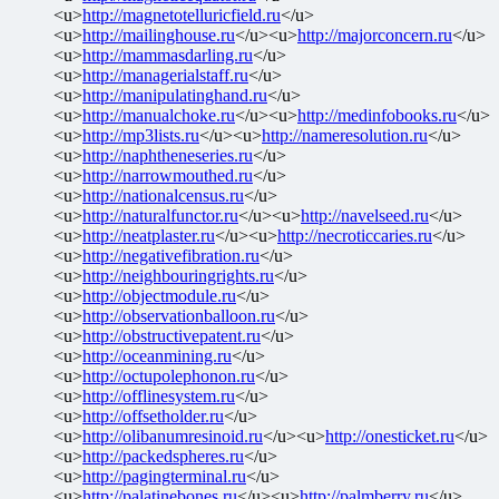
<u>
http://magnetotelluricfield.ru
</u>
<u>
http://mailinghouse.ru
</u><u>
http://majorconcern.ru
</u>
<u>
http://mammasdarling.ru
</u>
<u>
http://managerialstaff.ru
</u>
<u>
http://manipulatinghand.ru
</u>
<u>
http://manualchoke.ru
</u><u>
http://medinfobooks.ru
</u>
<u>
http://mp3lists.ru
</u><u>
http://nameresolution.ru
</u>
<u>
http://naphtheneseries.ru
</u>
<u>
http://narrowmouthed.ru
</u>
<u>
http://nationalcensus.ru
</u>
<u>
http://naturalfunctor.ru
</u><u>
http://navelseed.ru
</u>
<u>
http://neatplaster.ru
</u><u>
http://necroticcaries.ru
</u>
<u>
http://negativefibration.ru
</u>
<u>
http://neighbouringrights.ru
</u>
<u>
http://objectmodule.ru
</u>
<u>
http://observationballoon.ru
</u>
<u>
http://obstructivepatent.ru
</u>
<u>
http://oceanmining.ru
</u>
<u>
http://octupolephonon.ru
</u>
<u>
http://offlinesystem.ru
</u>
<u>
http://offsetholder.ru
</u>
<u>
http://olibanumresinoid.ru
</u><u>
http://onesticket.ru
</u>
<u>
http://packedspheres.ru
</u>
<u>
http://pagingterminal.ru
</u>
<u>
http://palatinebones.ru
</u><u>
http://palmberry.ru
</u>