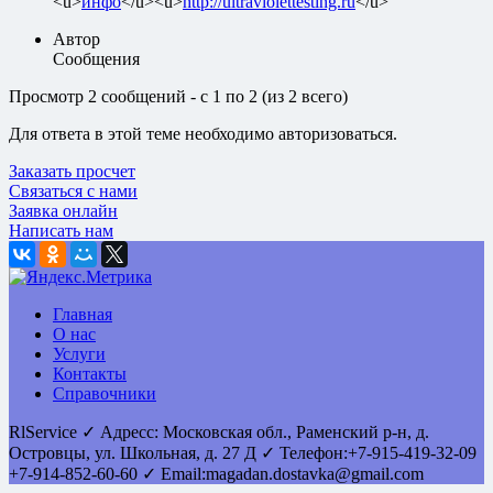
<u>
инфо
</u><u>
http://ultraviolettesting.ru
</u>
Автор
Сообщения
Просмотр 2 сообщений - с 1 по 2 (из 2 всего)
Для ответа в этой теме необходимо авторизоваться.
Заказать просчет
Связаться с нами
Заявка онлайн
Написать нам
Главная
О нас
Услуги
Контакты
Справочники
RlService
✓
Адресс:
Московская обл., Раменский р-н, д.
Островцы
,
ул. Школьная, д. 27 Д
✓ Телефон:
+7-915-419-32-09
+7-914-852-60-60
✓ Email:
magadan.dostavka@gmail.com