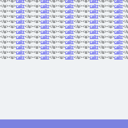
</u><u>
сайт
</u><u>
сайт
</u><u>
сайт
</u><u>
сайт
</u><u>
сайт
</
</u><u>
сайт
</u><u>
сайт
</u><u>
сайт
</u><u>
сайт
</u><u>
сайт
</
</u><u>
сайт
</u><u>
сайт
</u><u>
сайт
</u><u>
сайт
</u><u>
сайт
</
</u><u>
сайт
</u><u>
сайт
</u><u>
сайт
</u><u>
сайт
</u><u>
сайт
</
</u><u>
сайт
</u><u>
сайт
</u><u>
сайт
</u><u>
сайт
</u><u>
сайт
</
</u><u>
сайт
</u><u>
сайт
</u><u>
сайт
</u><u>
сайт
</u><u>
сайт
</
</u><u>
сайт
</u><u>
сайт
</u><u>
сайт
</u><u>
сайт
</u><u>
сайт
</
</u><u>
сайт
</u><u>
сайт
</u><u>
сайт
</u><u>
сайт
</u><u>
сайт
</
</u><u>
сайт
</u><u>
сайт
</u><u>
сайт
</u><u>
сайт
</u><u>
сайт
</
</u><u>
сайт
</u><u>
сайт
</u><u>
сайт
</u><u>
сайт
</u><u>
сайт
</
</u><u>
сайт
</u><u>
сайт
</u><u>
сайт
</u><u>
сайт
</u><u>
сайт
</
</u><u>
сайт
</u><u>
сайт
</u><u>
сайт
</u><u>
сайт
</u><u>
сайт
</