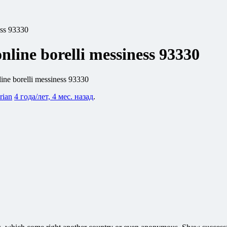
ess 93330
nline borelli messiness 93330
line borelli messiness 93330
rian
4 года/лет, 4 мес. назад
.