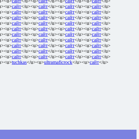
u><u>
сайт
</u><u>
сайт
</u><u>
сайт
</u><u>
сайт
</u>
u><u>
сайт
</u><u>
сайт
</u><u>
сайт
</u><u>
сайт
</u>
u><u>
сайт
</u><u>
сайт
</u><u>
сайт
</u><u>
сайт
</u>
u><u>
сайт
</u><u>
сайт
</u><u>
сайт
</u><u>
сайт
</u>
u><u>
сайт
</u><u>
сайт
</u><u>
сайт
</u><u>
сайт
</u>
u><u>
сайт
</u><u>
сайт
</u><u>
сайт
</u><u>
сайт
</u>
u><u>
сайт
</u><u>
сайт
</u><u>
сайт
</u><u>
сайт
</u>
u><u>
сайт
</u><u>
сайт
</u><u>
сайт
</u><u>
сайт
</u>
u><u>
сайт
</u><u>
сайт
</u><u>
сайт
</u><u>
сайт
</u>
u><u>
сайт
</u><u>
сайт
</u><u>
сайт
</u><u>
сайт
</u>
u><u>
сайт
</u><u>
сайт
</u><u>
сайт
</u><u>
сайт
</u>
u><u>
tuchkas
</u><u>
ultramaficrock
</u><u>
сайт
</u>