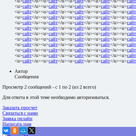
<u>
сайт
</u><u>
сайт
</u><u>
сайт
</u><u>
сайт
</u><u>
сайт
<u>
сайт
</u><u>
сайт
</u><u>
сайт
</u><u>
сайт
</u><u>
сайт
<u>
сайт
</u><u>
сайт
</u><u>
сайт
</u><u>
сайт
</u><u>
сайт
<u>
сайт
</u><u>
сайт
</u><u>
сайт
</u><u>
сайт
</u><u>
сайт
<u>
сайт
</u><u>
сайт
</u><u>
сайт
</u><u>
сайт
</u><u>
сайт
<u>
сайт
</u><u>
сайт
</u><u>
сайт
</u><u>
сайт
</u><u>
сайт
<u>
сайт
</u><u>
сайт
</u><u>
сайт
</u><u>
сайт
</u><u>
сайт
<u>
сайт
</u><u>
сайт
</u><u>
сайт
</u><u>
сайт
</u><u>
сайт
<u>
сайт
</u><u>
сайт
</u><u>
сайт
</u><u>
сайт
</u><u>
сайт
<u>
сайт
</u><u>
сайт
</u><u>
сайт
</u><u>
сайт
</u><u>
сайт
<u>
сайт
</u><u>
сайт
</u><u>
сайт
</u><u>
сайт
</u><u>
сайт
<u>
сайт
</u><u>
сайт
</u><u>
сайт
</u><u>
сайт
</u><u>
сайт
Автор
Сообщения
Просмотр 2 сообщений - с 1 по 2 (из 2 всего)
Для ответа в этой теме необходимо авторизоваться.
Заказать просчет
Связаться с нами
Заявка онлайн
Написать нам