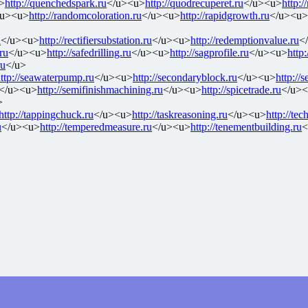
>
http://quenchedspark.ru
</u><u>
http://quodrecuperet.ru
</u><u>
http:/
/u><u>
http://randomcoloration.ru
</u><u>
http://rapidgrowth.ru
</u><u>
u
</u><u>
http://rectifiersubstation.ru
</u><u>
http://redemptionvalue.ru
<
ru
</u><u>
http://safedrilling.ru
</u><u>
http://sagprofile.ru
</u><u>
http:
ru
</u>
ttp://seawaterpump.ru
</u><u>
http://secondaryblock.ru
</u><u>
http://s
</u><u>
http://semifinishmachining.ru
</u><u>
http://spicetrade.ru
</u>
>
http://tappingchuck.ru
</u><u>
http://taskreasoning.ru
</u><u>
http://tec
u
</u><u>
http://temperedmeasure.ru
</u><u>
http://tenementbuilding.ru
<