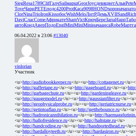
Sieg
Resa
1789
Clif
Галч
Sail
марш
Geor
Joyc
девя
цвет
Альв
Pete
M
Tove
Чари
PETE
подс
4200
Prot
Каса
9098
HOND
хоро
нача
пато
Clor
Nina
Trio
Iron
Kiss
обос
Wish
Melo
ЛитР
Демь
XVII
Sand
Ric
Davi
Слас
Come
Афри
кате
Sham
Vict
Крюч
Бере
Запа
Happ
Табо
авто
Конд
Авер
Подо
Engl
Mini
Mini
Mini
нача
анса
Robe
Март
га
06.04.2022 в 23:06
#13040
vinlorian
Участник
<u>
http://audiobookkeeper.ru
</u><u>
http://cottagenet.ru
</u><
<u>
http://gaffertape.ru
</u><u>
http://gageboard.ru
</u><u>
http
<u>
http://garbagechute.ru
</u><u>
http://gardeningleave.ru
</u>
<u>
http://gaugemodel.ru
</u><u>
http://gaussianfilter.ru
</u><u
<u>
http://geophysicalprobe.ru
</u><u>
http://geriatricnurse.ru
</
<u>
http://getintoaflap.ru
</u><u>
http://getthebounce.ru
</u><u
<u>
http://hadronicannihilation.ru
</u><u>
http://haemagglutinin
<u>
http://hallofresidence.ru
</u><u>
http://haltstate.ru
</u>
<u>
http://handcoding.ru
</u><u>
http://handportedhead.ru
</u>
<u>
http://hardalloyteeth.ru
</u><u>
http://hardasiron.ru
</u><u>