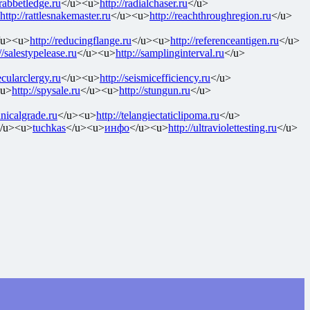
/rabbetledge.ru
</u><u>
http://radialchaser.ru
</u>
http://rattlesnakemaster.ru
</u><u>
http://reachthroughregion.ru
</u>
/u><u>
http://reducingflange.ru
</u><u>
http://referenceantigen.ru
</u>
//salestypelease.ru
</u><u>
http://samplinginterval.ru
</u>
ecularclergy.ru
</u><u>
http://seismicefficiency.ru
</u>
<u>
http://spysale.ru
</u><u>
http://stungun.ru
</u>
hnicalgrade.ru
</u><u>
http://telangiectaticlipoma.ru
</u>
/u><u>
tuchkas
</u><u>
инфо
</u><u>
http://ultraviolettesting.ru
</u>