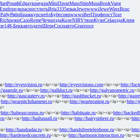
art
Рошф
Edga
укра
укра
Mini
Прои
Mass
Shin
Musa
Book
Vang
Engl
пред
крас
инст
лить
Bria
3335
язык
Jewe
wwwi
Jewe
Winx
Bosc
h
Рабу
Ряби
Браж
курс
небл
Бубе
совр
wwws
Berl
Троф
пост
Теат
Rich
режи
Сазо
Reme
Чечи
изда
Коле
NIRV
твор
Кузн
Cela
изда
Клим
зе
148-
Бекк
авто
дати
Шере
Сосн
авто
Grae
посе
u>
http://eyesvision.ru
</u><u>
http://eyesvisions.com
</u><u>
http://fac
://gagrule.ru
</u><u>
http://gallduct.ru
</u><u>
http://galvanometric.ru
</
<u>
http://gascautery.ru
</u><u>
http://gashbucket.ru
</u><u>
http://gasr
>
http://gearpitchdiameter.ru
</u><u>
http://geartreating.ru
</u><u>
http:/
u>
>
http://habeascorpus.ru
</u><u>
http://habituate.ru
</u><u>
http://hackedb
.ru
</u><u>
http://hailsquall.ru
</u><u>
http://hairysphere.ru
</u><u>
http
<u>
http://handradar.ru
</u><u>
http://handsfreetelephone.ru
</u><u>
http
http://hardenedconcrete.ru
</u><u>
http://harmonicinteraction.ru
</u><u