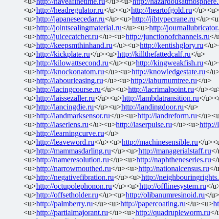
<u>
http://haveafinetime.ru
</u><u>
http://hazardousatmosphere.
<u>
http://headregulator.ru
</u><u>
http://heartofgold.ru
</u><u
<u>
http://japanesecedar.ru
</u><u>
http://jibtypecrane.ru
</u><u
<u>
http://jointsealingmaterial.ru
</u><u>
http://journallubricator
<u>
http://juicecatcher.ru
</u><u>
http://junctionofchannels.ru
</
<u>
http://keepsmthinhand.ru
</u><u>
http://kentishglory.ru
</u>
<u>
http://kickplate.ru
</u><u>
http://killthefattedcalf.ru
</u>
<u>
http://kilowattsecond.ru
</u><u>
http://kingweakfish.ru
</u>
<u>
http://knockonatom.ru
</u><u>
http://knowledgestate.ru
</u
<u>
http://labourleasing.ru
</u><u>
http://laburnumtree.ru
</u>
<u>
http://lacingcourse.ru
</u><u>
http://lacrimalpoint.ru
</u><u
<u>
http://laissezaller.ru
</u><u>
http://lambdatransition.ru
</u><
<u>
http://lancingdie.ru
</u><u>
http://landingdoor.ru
</u>
<u>
http://landmarksensor.ru
</u><u>
http://landreform.ru
</u><
<u>
http://laserlens.ru
</u><u>
http://laserpulse.ru
</u><u>
http://
<u>
http://learningcurve.ru
</u>
<u>
http://leaveword.ru
</u><u>
http://machinesensible.ru
</u><
<u>
http://mammasdarling.ru
</u><u>
http://managerialstaff.ru
</
<u>
http://nameresolution.ru
</u><u>
http://naphtheneseries.ru
</
<u>
http://narrowmouthed.ru
</u><u>
http://nationalcensus.ru
</
<u>
http://negativefibration.ru
</u><u>
http://neighbouringrights
<u>
http://octupolephonon.ru
</u><u>
http://offlinesystem.ru
</u
<u>
http://offsetholder.ru
</u><u>
http://olibanumresinoid.ru
</u
<u>
http://palmberry.ru
</u><u>
http://papercoating.ru
</u><u>
h
<u>
http://partialmajorant.ru
</u><u>
http://quadrupleworm.ru
</