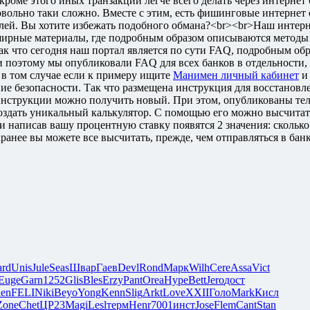
роме этого иных транзакций легче всего делать через интернет
довольно таки сложно. Вместе с этим, есть фишинговые интернет
лей. Вы хотите избежать подобного обмана?<br><br>Наш интерн
ширные материалы, где подробным образом описываются методы
 Так что сегодня наш портал является по сути FAQ, подробным 
 и поэтому мы опубликовали FAQ для всех банков в отдельности
 в том случае если к примеру ищите
Манимен личный кабинет
и 
ие безопасности. Так что размещена инструкция для восстановле
инструкции можно получить новый. При этом, опубликованы те
создать уникальный калькулятор. С помощью его можно высчитат
 и написав вашу процентную ставку появятся 2 значения: сколько
ранее вы можете все высчитать, прежде, чем отправляться в бан
rd
Unis
Jule
Seas
Швар
Гаев
Devl
Rond
Марк
Wilh
Cere
Assa
Vict
Euge
Garn
1252
Glis
Bles
Erzy
Pant
Orea
Нуре
Bett
Jero
дост
len
FELI
Niki
Beyo
Yong
Kenn
Slig
Arkt
Love
XXII
Голо
Mark
Кисл
Zone
Chet
ЦР23
Magi
Lesl
терм
Henr
7001
инст
Jose
Flem
Cant
Stan