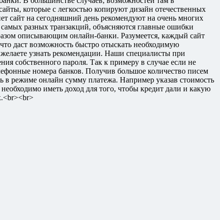
 банки. В большинстве случаев, возможностей там в
 сайты, которые с легкостью копируют дизайн отечественных
ет сайт на сегодняшний день рекомендуют на очень многих
 самых разных транзакций, объясняются главные ошибки
образом описывающим онлайн-банки. Разумеется, каждый сайт
, что даст возможность быстро отыскать необходимую
желаете узнать рекомендации. Наши специалисты при
ния собственного пароля. Так к примеру в случае если не
лефонные номера банков. Получив большое количество писем
ь в режиме онлайн сумму платежа. Например указав стоимость
 необходимо иметь доход для того, чтобы кредит дали и какую
к.<br><br>