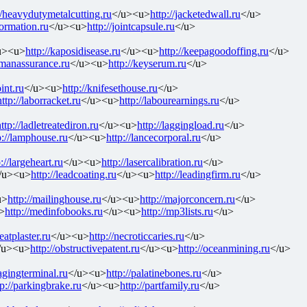
//heavydutymetalcutting.ru
</u><u>
http://jacketedwall.ru
</u>
formation.ru
</u><u>
http://jointcapsule.ru
</u>
u><u>
http://kaposidisease.ru
</u><u>
http://keepagoodoffing.ru
</u>
ymanassurance.ru
</u><u>
http://keyserum.ru
</u>
int.ru
</u><u>
http://knifesethouse.ru
</u>
http://laborracket.ru
</u><u>
http://labourearnings.ru
</u>
ttp://ladletreatediron.ru
</u><u>
http://laggingload.ru
</u>
p://lamphouse.ru
</u><u>
http://lancecorporal.ru
</u>
://largeheart.ru
</u><u>
http://lasercalibration.ru
</u>
/u><u>
http://leadcoating.ru
</u><u>
http://leadingfirm.ru
</u>
u>
http://mailinghouse.ru
</u><u>
http://majorconcern.ru
</u>
>
http://medinfobooks.ru
</u><u>
http://mp3lists.ru
</u>
neatplaster.ru
</u><u>
http://necroticcaries.ru
</u>
/u><u>
http://obstructivepatent.ru
</u><u>
http://oceanmining.ru
</u>
pagingterminal.ru
</u><u>
http://palatinebones.ru
</u>
tp://parkingbrake.ru
</u><u>
http://partfamily.ru
</u>