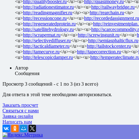
<u>
http://qualitybooster.ru
</u><u>
http://quasimoney.ru
</u><u
<u>
http://radiationestimator.ru
</u><u>
http://railwaybridge.ru
<
<u>
http://readingmagnifier.ru
</u><u>
http://rearchain.ru
</u>
<u>
http://recessioncone.ru
</u><u>
http://recordedassignment.r
<u>
http://regeneratedprotein.ru
</u><u>
http://reinvestmentplan.
<u>
http://satellitehydrology.ru
</u><u>
http://scarcecommodity.
<u>
http://scrapermat.ru
</u><u>
http://screwingunit.ru
</u><u>
h
<u>
http://selectivediffuser.ru
</u><u>
http://semiasphalticflux.ru
<u>
http://tacticaldiameter.ru
</u><u>
http://tailstockcenter.ru
</u
<u>
http://tamecurve.ru
</u><u>
http://tapecorrection.ru
</u><u>
<u>
http://telescopicdamper.ru
</u><u>
http://temperateclimate.r
Автор
Сообщения
Просмотр 3 сообщений - с 1 по 3 (из 3 всего)
Для ответа в этой теме необходимо авторизоваться.
Заказать просчет
Связаться с нами
Заявка онлайн
Написать нам