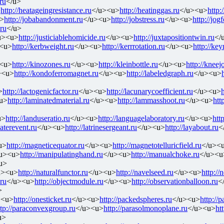
ru
</u>
>
http://heatageingresistance.ru
</u><u>
http://heatinggas.ru
</u><u>
http:
>
http://jobabandonment.ru
</u><u>
http://jobstress.ru
</u><u>
http://jog
.ru
</u>
u><u>
http://justiciablehomicide.ru
</u><u>
http://juxtapositiontwin.ru
</
<u>
http://kerbweight.ru
</u><u>
http://kerrrotation.ru
</u><u>
http://ke
<u>
http://kinozones.ru
</u><u>
http://kleinbottle.ru
</u><u>
http://kneejo
><u>
http://kondoferromagnet.ru
</u><u>
http://labeledgraph.ru
</u><u>
>
http://lactogenicfactor.ru
</u><u>
http://lacunarycoefficient.ru
</u><u>
h
u>
http://laminatedmaterial.ru
</u><u>
http://lammasshoot.ru
</u><u>
htt
u>
http://landuseratio.ru
</u><u>
http://languagelaboratory.ru
</u><u>
http
laterevent.ru
</u><u>
http://latrinesergeant.ru
</u><u>
http://layabout.ru
<
u>
http://magneticequator.ru
</u><u>
http://magnetotelluricfield.ru
</u><
u><u>
http://manipulatinghand.ru
</u><u>
http://manualchoke.ru
</u><u
u>
u><u>
http://naturalfunctor.ru
</u><u>
http://navelseed.ru
</u><u>
http://
.ru
</u><u>
http://objectmodule.ru
</u><u>
http://observationballoon.ru
<
>
><u>
http://onesticket.ru
</u><u>
http://packedspheres.ru
</u><u>
http://
ttp://paraconvexgroup.ru
</u><u>
http://parasolmonoplane.ru
</u><u>
ht
u>