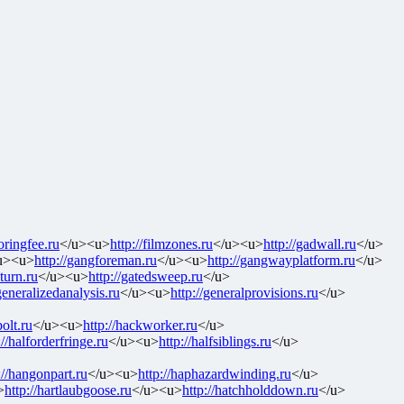
toringfee.ru
</u><u>
http://filmzones.ru
</u><u>
http://gadwall.ru
</u>
u><u>
http://gangforeman.ru
</u><u>
http://gangwayplatform.ru
</u>
eturn.ru
</u><u>
http://gatedsweep.ru
</u>
/generalizedanalysis.ru
</u><u>
http://generalprovisions.ru
</u>
olt.ru
</u><u>
http://hackworker.ru
</u>
://halforderfringe.ru
</u><u>
http://halfsiblings.ru
</u>
://hangonpart.ru
</u><u>
http://haphazardwinding.ru
</u>
>
http://hartlaubgoose.ru
</u><u>
http://hatchholddown.ru
</u>