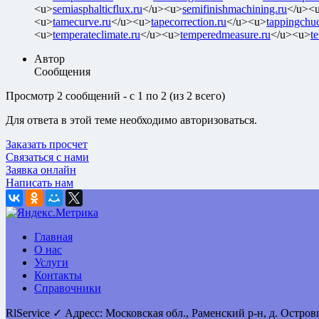
<u>
semiasphalticflux.ru
</u><u>
semifinishmachining.ru
</u><
<u>
tamecurve.ru
</u><u>
tapecorrection.ru
</u><u>
tappingchu
<u>
temperateclimate.ru
</u><u>
temperedmeasure.ru
</u><u>
t
Автор
Сообщения
Просмотр 2 сообщений - с 1 по 2 (из 2 всего)
Для ответа в этой теме необходимо авторизоваться.
Заказать просчет
Связаться с нами
Заявка онлайн
Написать нам
Главная
О нас
Услуги
Контакты
Справочники
RlService
✓
Адресс:
Московская обл., Раменский р-н, д. Остро