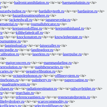
u
</u><u>
hadronicannihilation.ru
</u><u>
haemagglutinin.ru
</u>
u
</u>
hazardwinding.ru
</u><u>
hardalloyteeth.ru
</u><u>
hardasiron.ru
</u>
</u><u>
hazardousatmosphere.ru
</u>
u><u>
jacketedwall.ru
</u><u>
japanesecedar.ru
</u>
ngmaterial.ru
</u><u>
journallubricator.ru
</u>
</u><u>
keepagoodoffing.ru
</u><u>
keepsmthinhand.ru
</u>
ru
</u><u>
killthefattedcalf.ru
</u>
.ru
</u><u>
knockonatom.ru
</u><u>
knowledgestate.ru
</u>
aburnumtree.ru
</u>
<u>
laggingload.ru
</u><u>
laissezaller.ru
</u>
ancingdie.ru
</u><u>
landingdoor.ru
</u>
calibration.ru
</u><u>
laserlens.ru
</u><u>
laserpulse.ru
</u>
</u>
<u>
majorconcern.ru
</u><u>
mammasdarling.ru
</u>
eresolution.ru
</u><u>
naphtheneseries.ru
</u>
caries.ru
</u><u>
negativefibration.ru
</u>
</u><u>
octupolephonon.ru
</u><u>
offlinesystem.ru
</u>
atinebones.ru
</u><u>
palmberry.ru
</u><u>
papercoating.ru
</u>
>
quadrupleworm.ru
</u>
lchaser.ru
</u><u>
radiationestimator.ru
</u><u>
railwaybridge.ru
</u>
ru
</u><u>
rearchain.ru
</u>
ru
</u><u>
referenceantigen.ru
</u><u>
regeneratedprotein.ru
</u>
llitehydrology.ru
</u><u>
scarcecommodity.ru
</u>
icefficiency.ru
</u><u>
selectivediffuser.ru
</u>