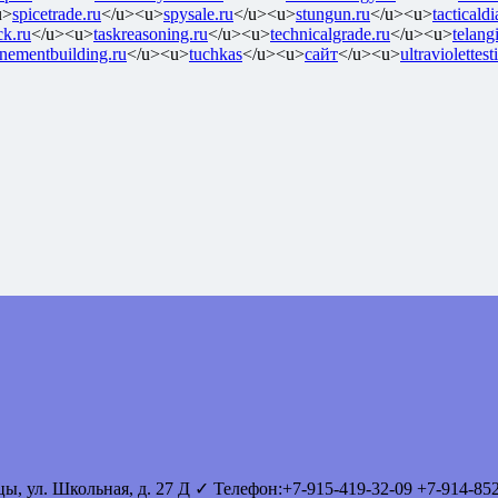
u>
spicetrade.ru
</u><u>
spysale.ru
</u><u>
stungun.ru
</u><u>
tacticald
ck.ru
</u><u>
taskreasoning.ru
</u><u>
technicalgrade.ru
</u><u>
telang
enementbuilding.ru
</u><u>
tuchkas
</u><u>
сайт
</u><u>
ultraviolettest
вцы
,
ул. Школьная, д. 27 Д
✓ Телефон:
+7-915-419-32-09
+7-914-85