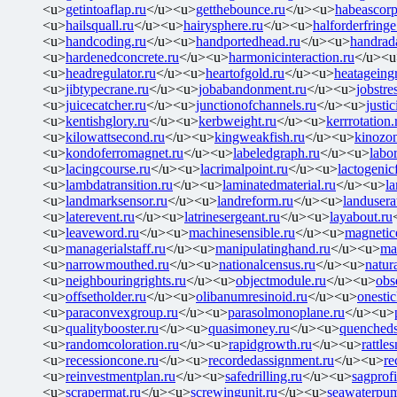
<u>
getintoaflap.ru
</u><u>
getthebounce.ru
</u><u>
habeascorp
<u>
hailsquall.ru
</u><u>
hairysphere.ru
</u><u>
halforderfringe
<u>
handcoding.ru
</u><u>
handportedhead.ru
</u><u>
handrada
<u>
hardenedconcrete.ru
</u><u>
harmonicinteraction.ru
</u><u
<u>
headregulator.ru
</u><u>
heartofgold.ru
</u><u>
heatageingr
<u>
jibtypecrane.ru
</u><u>
jobabandonment.ru
</u><u>
jobstre
<u>
juicecatcher.ru
</u><u>
junctionofchannels.ru
</u><u>
justi
<u>
kentishglory.ru
</u><u>
kerbweight.ru
</u><u>
kerrrotation.
<u>
kilowattsecond.ru
</u><u>
kingweakfish.ru
</u><u>
kinozon
<u>
kondoferromagnet.ru
</u><u>
labeledgraph.ru
</u><u>
labo
<u>
lacingcourse.ru
</u><u>
lacrimalpoint.ru
</u><u>
lactogenic
<u>
lambdatransition.ru
</u><u>
laminatedmaterial.ru
</u><u>
l
<u>
landmarksensor.ru
</u><u>
landreform.ru
</u><u>
landusera
<u>
laterevent.ru
</u><u>
latrinesergeant.ru
</u><u>
layabout.ru
<u>
leaveword.ru
</u><u>
machinesensible.ru
</u><u>
magnetic
<u>
managerialstaff.ru
</u><u>
manipulatinghand.ru
</u><u>
ma
<u>
narrowmouthed.ru
</u><u>
nationalcensus.ru
</u><u>
natur
<u>
neighbouringrights.ru
</u><u>
objectmodule.ru
</u><u>
obs
<u>
offsetholder.ru
</u><u>
olibanumresinoid.ru
</u><u>
onestic
<u>
paraconvexgroup.ru
</u><u>
parasolmonoplane.ru
</u><u>
<u>
qualitybooster.ru
</u><u>
quasimoney.ru
</u><u>
quencheds
<u>
randomcoloration.ru
</u><u>
rapidgrowth.ru
</u><u>
rattle
<u>
recessioncone.ru
</u><u>
recordedassignment.ru
</u><u>
re
<u>
reinvestmentplan.ru
</u><u>
safedrilling.ru
</u><u>
sagprofi
<u>
scrapermat.ru
</u><u>
screwingunit.ru
</u><u>
seawaterpu