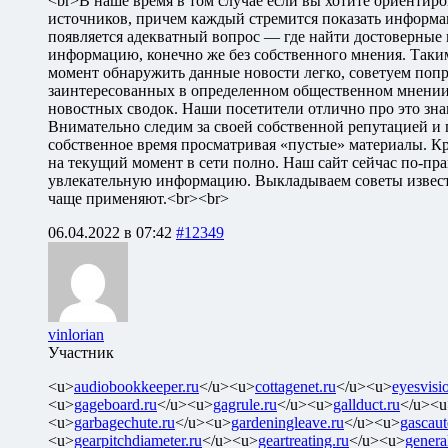
<br>В наше время в том случае если вы хотите ориентир
источников, причем каждый стремится показать информа
появляется адекватный вопрос — где найти достоверные
информацию, конечно же без собственного мнения. Таким
момент обнаружить данные новости легко, советуем попр
заинтересованных в определенном общественном мнении. 
новостных сводок. Наши посетители отлично про это зн
Внимательно следим за своей собственной репутацией и 
собственное время просматривая «пустые» материалы. Кр
на текущий момент в сети полно. Наш сайт сейчас по-пра
увлекательную информацию. Выкладываем советы известны
чаще применяют.<br><br>
06.04.2022 в 07:42
#12349
vinlorian
Участник
<u>
audiobookkeeper.ru
</u><u>
cottagenet.ru
</u><u>
eyesvisi
<u>
gageboard.ru
</u><u>
gagrule.ru
</u><u>
gallduct.ru
</u><u
<u>
garbagechute.ru
</u><u>
gardeningleave.ru
</u><u>
gascaut
<u>
gearpitchdiameter.ru
</u><u>
geartreating.ru
</u><u>
genera