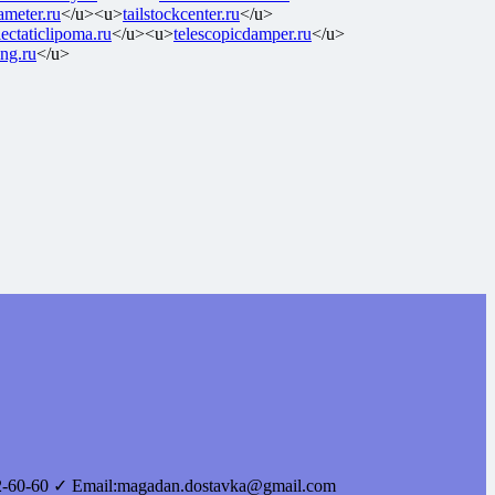
iameter.ru
</u><u>
tailstockcenter.ru
</u>
iectaticlipoma.ru
</u><u>
telescopicdamper.ru
</u>
ing.ru
</u>
2-60-60
✓ Email:
magadan.dostavka@gmail.com