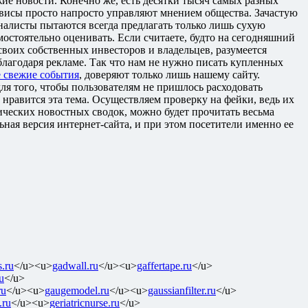
ие новости. Конечно же, есть десятки тысяч самых разных
рвисы просто напросто управляют мнением общества. Зачастую
алисты пытаются всегда предлагать только лишь сухую
остоятельно оценивать. Если считаете, будто на сегодняшний
воих собственных инвесторов и владельцев, разумеется
лагодаря рекламе. Так что нам не нужно писать купленных
е свежие события
, доверяют только лишь нашему сайту.
ля того, чтобы пользователям не пришлось расходовать
нравится эта тема. Осуществляем проверку на фейки, ведь их
сических новостных сводок, можно будет прочитать весьма
ая версия интернет-сайта, и при этом посетители именно ее
s.ru
</u><u>
gadwall.ru
</u><u>
gaffertape.ru
</u>
u
</u>
ru
</u><u>
gaugemodel.ru
</u><u>
gaussianfilter.ru
</u>
.ru
</u><u>
geriatricnurse.ru
</u>