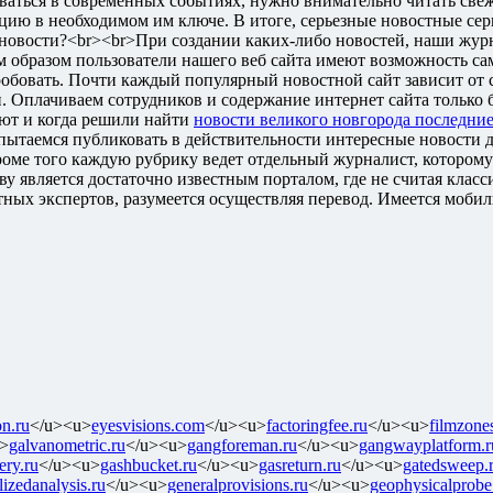
оваться в современных событиях, нужно внимательно читать свеж
цию в необходимом им ключе. В итоге, серьезные новостные се
 новости?<br><br>При создании каких-либо новостей, наши журн
 образом пользователи нашего веб сайта имеют возможность сам
обовать. Почти каждый популярный новостной сайт зависит от с
Оплачиваем сотрудников и содержание интернет сайта только б
ают и когда решили найти
новости великого новгорода последни
пытаемся публиковать в действительности интересные новости д
оме того каждую рубрику ведет отдельный журналист, которому 
ву является достаточно известным порталом, где не считая клас
х экспертов, разумеется осуществляя перевод. Имеется мобильн
on.ru
</u><u>
eyesvisions.com
</u><u>
factoringfee.ru
</u><u>
filmzone
>
galvanometric.ru
</u><u>
gangforeman.ru
</u><u>
gangwayplatform.r
ery.ru
</u><u>
gashbucket.ru
</u><u>
gasreturn.ru
</u><u>
gatedsweep.
lizedanalysis.ru
</u><u>
generalprovisions.ru
</u><u>
geophysicalprobe