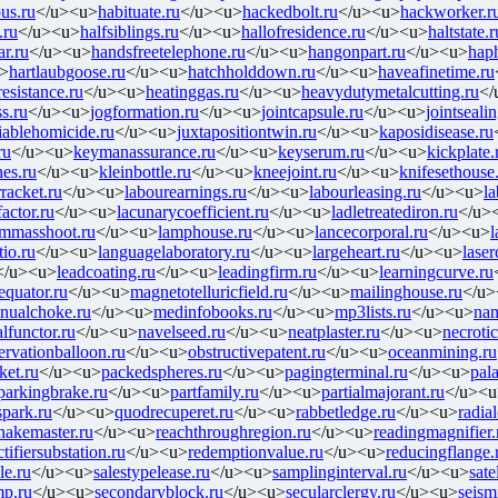
us.ru
</u><u>
habituate.ru
</u><u>
hackedbolt.ru
</u><u>
hackworker.r
.ru
</u><u>
halfsiblings.ru
</u><u>
hallofresidence.ru
</u><u>
haltstate.r
r.ru
</u><u>
handsfreetelephone.ru
</u><u>
hangonpart.ru
</u><u>
hap
>
hartlaubgoose.ru
</u><u>
hatchholddown.ru
</u><u>
haveafinetime.ru
esistance.ru
</u><u>
heatinggas.ru
</u><u>
heavydutymetalcutting.ru
</
ss.ru
</u><u>
jogformation.ru
</u><u>
jointcapsule.ru
</u><u>
jointseali
ciablehomicide.ru
</u><u>
juxtapositiontwin.ru
</u><u>
kaposidisease.ru
ru
</u><u>
keymanassurance.ru
</u><u>
keyserum.ru
</u><u>
kickplate.
es.ru
</u><u>
kleinbottle.ru
</u><u>
kneejoint.ru
</u><u>
knifesethouse
rracket.ru
</u><u>
labourearnings.ru
</u><u>
labourleasing.ru
</u><u>
l
factor.ru
</u><u>
lacunarycoefficient.ru
</u><u>
ladletreatediron.ru
</u>
ammasshoot.ru
</u><u>
lamphouse.ru
</u><u>
lancecorporal.ru
</u><u>
l
tio.ru
</u><u>
languagelaboratory.ru
</u><u>
largeheart.ru
</u><u>
laser
</u><u>
leadcoating.ru
</u><u>
leadingfirm.ru
</u><u>
learningcurve.ru
equator.ru
</u><u>
magnetotelluricfield.ru
</u><u>
mailinghouse.ru
</u>
nualchoke.ru
</u><u>
medinfobooks.ru
</u><u>
mp3lists.ru
</u><u>
nam
alfunctor.ru
</u><u>
navelseed.ru
</u><u>
neatplaster.ru
</u><u>
necrotic
ervationballoon.ru
</u><u>
obstructivepatent.ru
</u><u>
oceanmining.ru
ket.ru
</u><u>
packedspheres.ru
</u><u>
pagingterminal.ru
</u><u>
pal
parkingbrake.ru
</u><u>
partfamily.ru
</u><u>
partialmajorant.ru
</u><u
park.ru
</u><u>
quodrecuperet.ru
</u><u>
rabbetledge.ru
</u><u>
radia
snakemaster.ru
</u><u>
reachthroughregion.ru
</u><u>
readingmagnifier.
ctifiersubstation.ru
</u><u>
redemptionvalue.ru
</u><u>
reducingflange.
le.ru
</u><u>
salestypelease.ru
</u><u>
samplinginterval.ru
</u><u>
sate
mp.ru
</u><u>
secondaryblock.ru
</u><u>
secularclergy.ru
</u><u>
seism