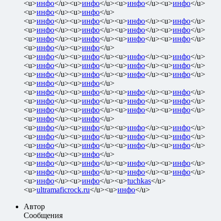
<u>
инфо
</u><u>
инфо
</u><u>
инфо
</u><u>
инфо
</u>
<u>
инфо
</u><u>
инфо
</u>
<u>
инфо
</u><u>
инфо
</u><u>
инфо
</u><u>
инфо
</u>
<u>
инфо
</u><u>
инфо
</u><u>
инфо
</u><u>
инфо
</u>
<u>
инфо
</u><u>
инфо
</u><u>
инфо
</u><u>
инфо
</u>
<u>
инфо
</u><u>
инфо
</u>
<u>
инфо
</u><u>
инфо
</u><u>
инфо
</u><u>
инфо
</u>
<u>
инфо
</u><u>
инфо
</u><u>
инфо
</u><u>
инфо
</u>
<u>
инфо
</u><u>
инфо
</u><u>
инфо
</u><u>
инфо
</u>
<u>
инфо
</u><u>
инфо
</u>
<u>
инфо
</u><u>
инфо
</u><u>
инфо
</u><u>
инфо
</u>
<u>
инфо
</u><u>
инфо
</u><u>
инфо
</u><u>
инфо
</u>
<u>
инфо
</u><u>
инфо
</u><u>
инфо
</u><u>
инфо
</u>
<u>
инфо
</u><u>
инфо
</u>
<u>
инфо
</u><u>
инфо
</u><u>
инфо
</u><u>
инфо
</u>
<u>
инфо
</u><u>
инфо
</u><u>
инфо
</u><u>
инфо
</u>
<u>
инфо
</u><u>
инфо
</u><u>
инфо
</u><u>
инфо
</u>
<u>
инфо
</u><u>
инфо
</u>
<u>
инфо
</u><u>
инфо
</u><u>
инфо
</u><u>
инфо
</u>
<u>
инфо
</u><u>
инфо
</u><u>
инфо
</u><u>
инфо
</u>
<u>
инфо
</u><u>
инфо
</u><u>
tuchkas
</u>
<u>
ultramaficrock.ru
</u><u>
инфо
</u>
Автор
Сообщения