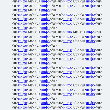
<u>
инфо
</u><u>
инфо
</u><u>
инфо
</u><u>
инфо
</u>
<u>
инфо
</u><u>
инфо
</u><u>
инфо
</u><u>
инфо
</u>
<u>
инфо
</u><u>
инфо
</u>
<u>
инфо
</u><u>
инфо
</u><u>
инфо
</u><u>
инфо
</u>
<u>
инфо
</u><u>
инфо
</u><u>
инфо
</u><u>
инфо
</u>
<u>
инфо
</u><u>
инфо
</u><u>
инфо
</u><u>
инфо
</u>
<u>
инфо
</u><u>
инфо
</u>
<u>
инфо
</u><u>
инфо
</u><u>
инйо
</u><u>
инфо
</u>
<u>
инфо
</u><u>
инфо
</u><u>
инфо
</u><u>
инфо
</u>
<u>
инфо
</u><u>
инфо
</u><u>
инфо
</u><u>
инфо
</u>
<u>
инфо
</u><u>
инфо
</u>
<u>
инфо
</u><u>
инфо
</u><u>
инфо
</u><u>
инфо
</u>
<u>
инфо
</u><u>
инфо
</u><u>
инфо
</u><u>
инфо
</u>
<u>
инфо
</u><u>
инфо
</u><u>
инфо
</u><u>
инфо
</u>
<u>
инфо
</u><u>
инфо
</u>
<u>
инфо
</u><u>
инфо
</u><u>
инфо
</u><u>
инфо
</u>
<u>
инфо
</u><u>
инфо
</u><u>
инфо
</u><u>
инфо
</u>
<u>
инфо
</u><u>
инфо
</u><u>
инфо
</u><u>
инфо
</u>
<u>
инфо
</u><u>
инфо
</u>
<u>
инфо
</u><u>
инфо
</u><u>
инфо
</u><u>
инфо
</u>
<u>
инфо
</u><u>
инфо
</u><u>
инфо
</u><u>
инфо
</u>
<u>
инфо
</u><u>
инфо
</u><u>
инфо
</u><u>
инфо
</u>
<u>
инфо
</u><u>
инфо
</u>
<u>
инфо
</u><u>
инфо
</u><u>
инфо
</u><u>
инфо
</u>
<u>
инфо
</u><u>
инфо
</u><u>
инфо
</u><u>
инфо
</u>