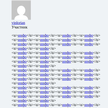
vinlorian
Участник
<u>
инфо
</u><u>
инфо
</u><u>
инфо
</u><u>
инфо
</u>
<u>
инфо
</u><u>
инфо
</u><u>
инфо
</u><u>
инфо
</u>
<u>
инфо
</u><u>
инфо
</u><u>
инфо
</u><u>
инфо
</u>
<u>
инфо
</u><u>
инфо
</u>
<u>
инфо
</u><u>
инфо
</u><u>
инфо
</u><u>
инфо
</u>
<u>
инфо
</u><u>
инфо
</u><u>
инфо
</u><u>
инфо
</u>
<u>
инфо
</u><u>
инфо
</u><u>
инфо
</u><u>
инфо
</u>
<u>
инфо
</u><u>
инфо
</u>
<u>
инфо
</u><u>
инфо
</u><u>
инфо
</u><u>
инфо
</u>
<u>
инфо
</u><u>
инфо
</u><u>
инфо
</u><u>
инфо
</u>
<u>
инфо
</u><u>
инфо
</u><u>
инфо
</u><u>
инфо
</u>
<u>
инфо
</u><u>
инфо
</u>
<u>
инфо
</u><u>
инфо
</u><u>
инфо
</u><u>
инфо
</u>
<u>
инфо
</u><u>
инфо
</u><u>
инфо
</u><u>
инфо
</u>
<u>
инфо
</u><u>
инфо
</u><u>
инфо
</u><u>
инфо
</u>
<u>
инфо
</u><u>
инфо
</u>
<u>
инфо
</u><u>
инфо
</u><u>
инфо
</u><u>
инфо
</u>