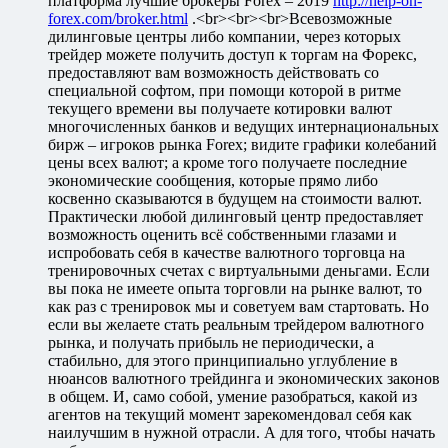
платформа лучшие брокеры Forex – 2019
http://help-on-
forex.com/broker.html
.<br><br><br>Всевозможные
дилинговые центры либо компании, через которых
трейдер можете получить доступ к торгам на Форекс,
предоставляют вам возможность действовать со
специальной софтом, при помощи которой в ритме
текущего времени вы получаете котировки валют
многочисленных банков и ведущих интернациональных
бирж – игроков рынка Forex; видите графики колебаний
цены всех валют; а кроме того получаете последние
экономические сообщения, которые прямо либо
косвенно сказываются в будущем на стоимости валют.
Практически любой дилинговый центр предоставляет
возможность оценить всё собственными глазами и
испробовать себя в качестве валютного торговца на
тренировочных счетах с виртуальными деньгами. Если
вы пока не имеете опыта торговли на рынке валют, то
как раз с тренировок мы и советуем вам стартовать. Но
если вы желаете стать реальным трейдером валютного
рынка, и получать прибыль не периодически, а
стабильно, для этого принципиально углубление в
нюансов валютного трейдинга и экономических законов
в общем. И, само собой, умение разобраться, какой из
агентов на текущий момент зарекомендовал себя как
наилучшим в нужной отрасли. А для того, чтобы начать