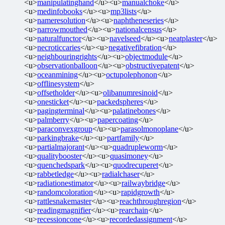
<u>
manipulatinghand
</u><u>
manualchoke
</u>
<u>
medinfobooks
</u><u>
mp3lists
</u>
<u>
nameresolution
</u><u>
naphtheneseries
</u>
<u>
narrowmouthed
</u><u>
nationalcensus
</u>
<u>
naturalfunctor
</u><u>
navelseed
</u><u>
neatplaster
</u>
<u>
necroticcaries
</u><u>
negativefibration
</u>
<u>
neighbouringrights
</u><u>
objectmodule
</u>
<u>
observationballoon
</u><u>
obstructivepatent
</u>
<u>
oceanmining
</u><u>
octupolephonon
</u>
<u>
offlinesystem
</u>
<u>
offsetholder
</u><u>
olibanumresinoid
</u>
<u>
onesticket
</u><u>
packedspheres
</u>
<u>
pagingterminal
</u><u>
palatinebones
</u>
<u>
palmberry
</u><u>
papercoating
</u>
<u>
paraconvexgroup
</u><u>
parasolmonoplane
</u>
<u>
parkingbrake
</u><u>
partfamily
</u>
<u>
partialmajorant
</u><u>
quadrupleworm
</u>
<u>
qualitybooster
</u><u>
quasimoney
</u>
<u>
quenchedspark
</u><u>
quodrecuperet
</u>
<u>
rabbetledge
</u><u>
radialchaser
</u>
<u>
radiationestimator
</u><u>
railwaybridge
</u>
<u>
randomcoloration
</u><u>
rapidgrowth
</u>
<u>
rattlesnakemaster
</u><u>
reachthroughregion
</u>
<u>
readingmagnifier
</u><u>
rearchain
</u>
<u>
recessioncone
</u><u>
recordedassignment
</u>