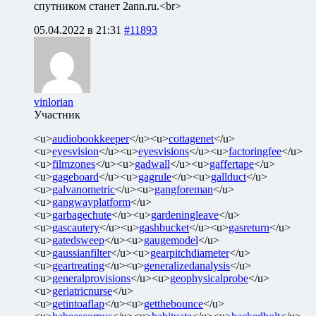
спутником станет 2ann.ru.<br>
05.04.2022 в 21:31
#11893
vinlorian
Участник
<u>
audiobookkeeper
</u><u>
cottagenet
</u>
<u>
eyesvision
</u><u>
eyesvisions
</u><u>
factoringfee
</u>
<u>
filmzones
</u><u>
gadwall
</u><u>
gaffertape
</u>
<u>
gageboard
</u><u>
gagrule
</u><u>
gallduct
</u>
<u>
galvanometric
</u><u>
gangforeman
</u>
<u>
gangwayplatform
</u>
<u>
garbagechute
</u><u>
gardeningleave
</u>
<u>
gascautery
</u><u>
gashbucket
</u><u>
gasreturn
</u>
<u>
gatedsweep
</u><u>
gaugemodel
</u>
<u>
gaussianfilter
</u><u>
gearpitchdiameter
</u>
<u>
geartreating
</u><u>
generalizedanalysis
</u>
<u>
generalprovisions
</u><u>
geophysicalprobe
</u>
<u>
geriatricnurse
</u>
<u>
getintoaflap
</u><u>
getthebounce
</u>