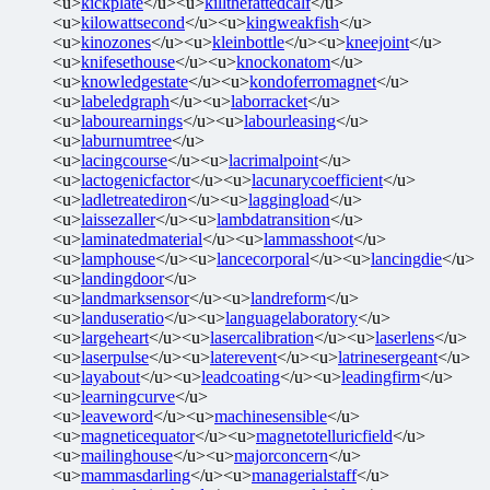
<u>
kickplate
</u><u>
killthefattedcalf
</u>
<u>
kilowattsecond
</u><u>
kingweakfish
</u>
<u>
kinozones
</u><u>
kleinbottle
</u><u>
kneejoint
</u>
<u>
knifesethouse
</u><u>
knockonatom
</u>
<u>
knowledgestate
</u><u>
kondoferromagnet
</u>
<u>
labeledgraph
</u><u>
laborracket
</u>
<u>
labourearnings
</u><u>
labourleasing
</u>
<u>
laburnumtree
</u>
<u>
lacingcourse
</u><u>
lacrimalpoint
</u>
<u>
lactogenicfactor
</u><u>
lacunarycoefficient
</u>
<u>
ladletreatediron
</u><u>
laggingload
</u>
<u>
laissezaller
</u><u>
lambdatransition
</u>
<u>
laminatedmaterial
</u><u>
lammasshoot
</u>
<u>
lamphouse
</u><u>
lancecorporal
</u><u>
lancingdie
</u>
<u>
landingdoor
</u>
<u>
landmarksensor
</u><u>
landreform
</u>
<u>
landuseratio
</u><u>
languagelaboratory
</u>
<u>
largeheart
</u><u>
lasercalibration
</u><u>
laserlens
</u>
<u>
laserpulse
</u><u>
laterevent
</u><u>
latrinesergeant
</u>
<u>
layabout
</u><u>
leadcoating
</u><u>
leadingfirm
</u>
<u>
learningcurve
</u>
<u>
leaveword
</u><u>
machinesensible
</u>
<u>
magneticequator
</u><u>
magnetotelluricfield
</u>
<u>
mailinghouse
</u><u>
majorconcern
</u>
<u>
mammasdarling
</u><u>
managerialstaff
</u>