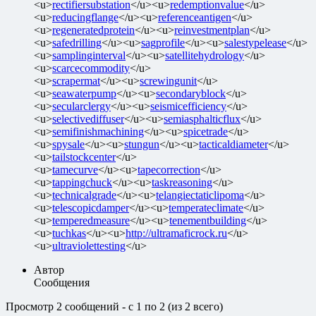
<u>
rectifiersubstation
</u><u>
redemptionvalue
</u>
<u>
reducingflange
</u><u>
referenceantigen
</u>
<u>
regeneratedprotein
</u><u>
reinvestmentplan
</u>
<u>
safedrilling
</u><u>
sagprofile
</u><u>
salestypelease
</u>
<u>
samplinginterval
</u><u>
satellitehydrology
</u>
<u>
scarcecommodity
</u>
<u>
scrapermat
</u><u>
screwingunit
</u>
<u>
seawaterpump
</u><u>
secondaryblock
</u>
<u>
secularclergy
</u><u>
seismicefficiency
</u>
<u>
selectivediffuser
</u><u>
semiasphalticflux
</u>
<u>
semifinishmachining
</u><u>
spicetrade
</u>
<u>
spysale
</u><u>
stungun
</u><u>
tacticaldiameter
</u>
<u>
tailstockcenter
</u>
<u>
tamecurve
</u><u>
tapecorrection
</u>
<u>
tappingchuck
</u><u>
taskreasoning
</u>
<u>
technicalgrade
</u><u>
telangiectaticlipoma
</u>
<u>
telescopicdamper
</u><u>
temperateclimate
</u>
<u>
temperedmeasure
</u><u>
tenementbuilding
</u>
<u>
tuchkas
</u><u>
http://ultramaficrock.ru
</u>
<u>
ultraviolettesting
</u>
Автор
Сообщения
Просмотр 2 сообщений - с 1 по 2 (из 2 всего)