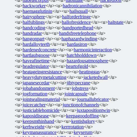
<u>
habeascorpus
</u><u>
habituate
</u><u>
hackedbolt
</u>
<u>
hackworker
</u><u>
hadronicannihilation
</u>
<u>
haemagglutinin
</u><u>
hailsquall
</u>
<u>
hairysphere
</u><u>
halforderfringe
</u>
<u>
halfsiblings
</u><u>
hallofresidence
</u><u>
haltstate
</u>
<u>
handcoding
</u><u>
handportedhead
</u>
<u>
handradar
</u><u>
handsfreetelephone
</u>
<u>
hangonpart
</u><u>
haphazardwinding
</u>
<u>
hardalloyteeth
</u><u>
hardasiron
</u>
<u>
hardenedconcrete
</u><u>
harmonicinteraction
</u>
<u>
hartlaubgoose
</u><u>
hatchholddown
</u>
<u>
haveafinetime
</u><u>
hazardousatmosphere
</u>
<u>
headregulator
</u><u>
heartofgold
</u>
<u>
heatageingresistance
</u><u>
heatinggas
</u>
<u>
heavydutymetalcutting
</u><u>
jacketedwall
</u>
<u>
japanesecedar
</u><u>
jibtypecrane
</u>
<u>
jobabandonment
</u><u>
jobstress
</u>
<u>
jogformation
</u><u>
jointcapsule
</u>
<u>
jointsealingmaterial
</u><u>
journallubricator
</u>
<u>
juicecatcher
</u><u>
junctionofchannels
</u>
<u>
justiciablehomicide
</u><u>
juxtapositiontwin
</u>
<u>
kaposidisease
</u><u>
keepagoodoffing
</u>
<u>
keepsmthinhand
</u><u>
kentishglory
</u>
<u>
kerbweight
</u><u>
kerrrotation
</u>
<u>
keymanassurance
</u><u>
keyserum
</u>