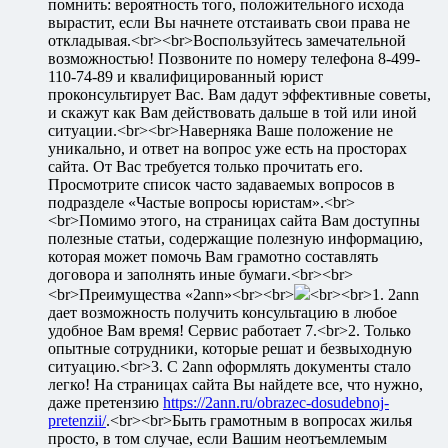
помнить: вероятность того, положительного исхода
вырастит, если Вы начнете отстаивать свои права не
откладывая.<br><br>Воспользуйтесь замечательной
возможностью! Позвоните по номеру телефона 8-499-
110-74-89 и квалифицированный юрист
проконсультирует Вас. Вам дадут эффективные советы,
и скажут как Вам действовать дальше в той или иной
ситуации.<br><br>Наверняка Ваше положение не
уникально, и ответ на вопрос уже есть на просторах
сайта. От Вас требуется только прочитать его.
Просмотрите список часто задаваемых вопросов в
подразделе «Частые вопросы юристам».<br>
<br>Помимо этого, на страницах сайта Вам доступны
полезные статьи, содержащие полезную информацию,
которая может помочь Вам грамотно составлять
договора и заполнять иные бумаги.<br><br>
<br>Преимущества «2ann»<br><br>
<br><br>1. 2ann
дает возможность получить консультацию в любое
удобное Вам время! Сервис работает 7.<br>2. Только
опытные сотрудники, которые решат и безвыходную
ситуацию.<br>3. С 2ann оформлять документы стало
легко! На страницах сайта Вы найдете все, что нужно,
даже претензию
https://2ann.ru/obrazec-dosudebnoj-
pretenzii/
.<br><br>Быть грамотным в вопросах жилья
просто, в том случае, если Вашим неотъемлемым