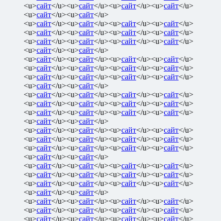
<u>
сайт
</u><u>
сайт
</u><u>
сайт
</u><u>
сайт
</u>
<u>
сайт
</u><u>
сайт
</u>
<u>
сайт
</u><u>
сайт
</u><u>
сайт
</u><u>
сайт
</u>
<u>
сайт
</u><u>
сайт
</u><u>
сайт
</u><u>
сайт
</u>
<u>
сайт
</u><u>
сайт
</u><u>
сайт
</u><u>
сайт
</u>
<u>
сайт
</u><u>
сайт
</u>
<u>
сайт
</u><u>
сайт
</u><u>
сайт
</u><u>
сайт
</u>
<u>
сайт
</u><u>
сайт
</u><u>
сайт
</u><u>
сайт
</u>
<u>
сайт
</u><u>
сайт
</u><u>
сайт
</u><u>
сайт
</u>
<u>
сайт
</u><u>
сайт
</u>
<u>
сайт
</u><u>
сайт
</u><u>
сайт
</u><u>
сайт
</u>
<u>
сайт
</u><u>
сайт
</u><u>
сайт
</u><u>
сайт
</u>
<u>
сайт
</u><u>
сайт
</u><u>
сайт
</u><u>
сайт
</u>
<u>
сайт
</u><u>
сайт
</u>
<u>
сайт
</u><u>
сайт
</u><u>
сайт
</u><u>
сайт
</u>
<u>
сайт
</u><u>
сайт
</u><u>
сайт
</u><u>
сайт
</u>
<u>
сайт
</u><u>
сайт
</u><u>
сайт
</u><u>
сайт
</u>
<u>
сайт
</u><u>
сайт
</u>
<u>
сайт
</u><u>
сайт
</u><u>
сайт
</u><u>
сайт
</u>
<u>
сайт
</u><u>
сайт
</u><u>
сайт
</u><u>
сайт
</u>
<u>
сайт
</u><u>
сайт
</u><u>
сайт
</u><u>
сайт
</u>
<u>
сайт
</u><u>
сайт
</u>
<u>
сайт
</u><u>
сайт
</u><u>
сайт
</u><u>
сайт
</u>
<u>
сайт
</u><u>
сайт
</u><u>
сайт
</u><u>
сайт
</u>
<u>
сайт
</u><u>
сайт
</u><u>
сайт
</u><u>
сайт
</u>