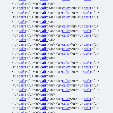
<u>
сайт
</u><u>
сайт
</u>
<u>
сайт
</u><u>
сайт
</u><u>
сайт
</u><u>
сайт
</u>
<u>
сайт
</u><u>
сайт
</u><u>
сайт
</u><u>
сайт
</u>
<u>
сайт
</u><u>
сайт
</u><u>
сайт
</u><u>
сайт
</u>
<u>
сайт
</u><u>
сайт
</u>
<u>
сайт
</u><u>
сайт
</u><u>
сайт
</u><u>
сайт
</u>
<u>
сайт
</u><u>
сайт
</u><u>
сайт
</u><u>
сайт
</u>
<u>
сайт
</u><u>
сайт
</u><u>
сайт
</u><u>
сайт
</u>
<u>
сайт
</u><u>
сайт
</u>
<u>
сайт
</u><u>
сайт
</u><u>
сайт
</u><u>
сайт
</u>
<u>
сайт
</u><u>
сайт
</u><u>
сайт
</u><u>
сайт
</u>
<u>
сайт
</u><u>
сайт
</u><u>
сайт
</u><u>
сайт
</u>
<u>
сайт
</u><u>
сайт
</u>
<u>
сайт
</u><u>
сайт
</u><u>
сайт
</u><u>
сайт
</u>
<u>
сайт
</u><u>
сайт
</u><u>
сайт
</u><u>
сайт
</u>
<u>
сайт
</u><u>
сайт
</u><u>
сайт
</u><u>
сайт
</u>
<u>
сайт
</u><u>
сайт
</u>
<u>
сайт
</u><u>
сайт
</u><u>
сайт
</u><u>
сайт
</u>
<u>
сайт
</u><u>
сайт
</u><u>
сайт
</u><u>
сайт
</u>
<u>
сайт
</u><u>
сайт
</u><u>
сайт
</u><u>
сайт
</u>
<u>
сайт
</u><u>
сайт
</u>
<u>
сайт
</u><u>
сайт
</u><u>
сайт
</u><u>
сайт
</u>
<u>
сайт
</u><u>
сайт
</u><u>
сайт
</u><u>
сайт
</u>
<u>
сайт
</u><u>
сайт
</u><u>
сайт
</u><u>
сайт
</u>
<u>
сайт
</u><u>
сайт
</u>