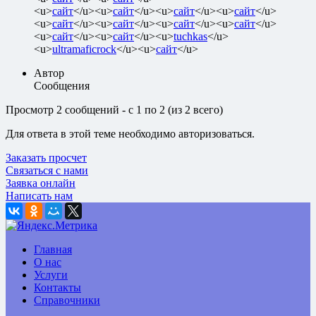
<u>
сайт
</u><u>
сайт
</u><u>
сайт
</u><u>
сайт
</u>
<u>
сайт
</u><u>
сайт
</u><u>
сайт
</u><u>
сайт
</u>
<u>
сайт
</u><u>
сайт
</u><u>
tuchkas
</u>
<u>
ultramaficrock
</u><u>
сайт
</u>
Автор
Сообщения
Просмотр 2 сообщений - с 1 по 2 (из 2 всего)
Для ответа в этой теме необходимо авторизоваться.
Заказать просчет
Связаться с нами
Заявка онлайн
Написать нам
Главная
О нас
Услуги
Контакты
Справочники