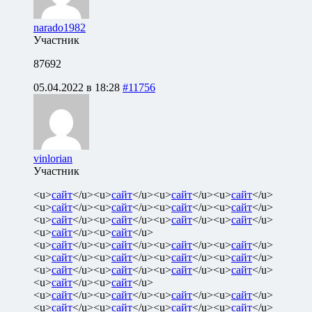
narado1982
Участник
87692
05.04.2022 в 18:28
#11756
vinlorian
Участник
<u>
сайт
</u><u>
сайт
</u><u>
сайт
</u><u>
сайт
</u>
<u>
сайт
</u><u>
сайт
</u><u>
сайт
</u><u>
сайт
</u>
<u>
сайт
</u><u>
сайт
</u><u>
сайт
</u><u>
сайт
</u>
<u>
сайт
</u><u>
сайт
</u>
<u>
сайт
</u><u>
сайт
</u><u>
сайт
</u><u>
сайт
</u>
<u>
сайт
</u><u>
сайт
</u><u>
сайт
</u><u>
сайт
</u>
<u>
сайт
</u><u>
сайт
</u><u>
сайт
</u><u>
сайт
</u>
<u>
сайт
</u><u>
сайт
</u>
<u>
сайт
</u><u>
сайт
</u><u>
сайт
</u><u>
сайт
</u>
<u>
сайт
</u><u>
сайт
</u><u>
сайт
</u><u>
сайт
</u>