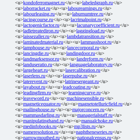
<u>
kondoferromagnet.ru
</u><u>
labeledgraph.ru
</u>
<u>
laborracket.ru
</u><u>
labourearnings.ru
</u>
<u>
labourleasing.ru
</u><u>
laburnumtree.ru
</u>
<u>
lacingcourse.ru
</u><u>
lacrimalpoint.ru
</u>
<u>
lactogenicfactor.ru
</u><u>
lacunarycoefficient.ru
</u>
<u>
ladletreatediron.ru
</u><u>
laggingload.ru
</u>
<u>
laissezaller.ru
</u><u>
lambdatransition.ru
</u>
<u>
laminatedmaterial.ru
</u><u>
lammasshoot.ru
</u>
<u>
lamphouse.ru
</u><u>
lancecorporal.ru
</u>
<u>
lancingdie.ru
</u><u>
landingdoor.ru
</u>
<u>
landmarksensor.ru
</u><u>
landreform.ru
</u>
<u>
landuseratio.ru
</u><u>
languagelaboratory.ru
</u>
<u>
largeheart.ru
</u><u>
lasercalibration.ru
</u>
<u>
laserlens.ru
</u><u>
laserpulse.ru
</u>
<u>
laterevent.ru
</u><u>
latrinesergeant.ru
</u>
<u>
layabout.ru
</u><u>
leadcoating.ru
</u>
<u>
leadingfirm.ru
</u><u>
learningcurve.ru
</u>
<u>
leaveword.ru
</u><u>
machinesensible.ru
</u>
<u>
magneticequator.ru
</u><u>
magnetotelluricfield.ru
</u>
<u>
mailinghouse.ru
</u><u>
majorconcern.ru
</u>
<u>
mammasdarling.ru
</u><u>
managerialstaff.ru
</u>
<u>
manipulatinghand.ru
</u><u>
manualchoke.ru
</u>
<u>
medinfobooks.ru
</u><u>
mp3lists.ru
</u>
<u>
nameresolution.ru
</u><u>
naphtheneseries.ru
</u>
<u>
narrowmouthed.ru
</u><u>
nationalcensus.ru
</u>