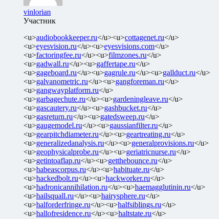
vinlorian
Участник
<u>
audiobookkeeper.ru
</u><u>
cottagenet.ru
</u>
<u>
eyesvision.ru
</u><u>
eyesvisions.com
</u>
<u>
factoringfee.ru
</u><u>
filmzones.ru
</u>
<u>
gadwall.ru
</u><u>
gaffertape.ru
</u>
<u>
gageboard.ru
</u><u>
gagrule.ru
</u><u>
gallduct.ru
</u>
<u>
galvanometric.ru
</u><u>
gangforeman.ru
</u>
<u>
gangwayplatform.ru
</u>
<u>
garbagechute.ru
</u><u>
gardeningleave.ru
</u>
<u>
gascautery.ru
</u><u>
gashbucket.ru
</u>
<u>
gasreturn.ru
</u><u>
gatedsweep.ru
</u>
<u>
gaugemodel.ru
</u><u>
gaussianfilter.ru
</u>
<u>
gearpitchdiameter.ru
</u><u>
geartreating.ru
</u>
<u>
generalizedanalysis.ru
</u><u>
generalprovisions.ru
</u>
<u>
geophysicalprobe.ru
</u><u>
geriatricnurse.ru
</u>
<u>
getintoaflap.ru
</u><u>
getthebounce.ru
</u>
<u>
habeascorpus.ru
</u><u>
habituate.ru
</u>
<u>
hackedbolt.ru
</u><u>
hackworker.ru
</u>
<u>
hadronicannihilation.ru
</u><u>
haemagglutinin.ru
</u>
<u>
hailsquall.ru
</u><u>
hairysphere.ru
</u>
<u>
halforderfringe.ru
</u><u>
halfsiblings.ru
</u>
<u>
hallofresidence.ru
</u><u>
haltstate.ru
</u>