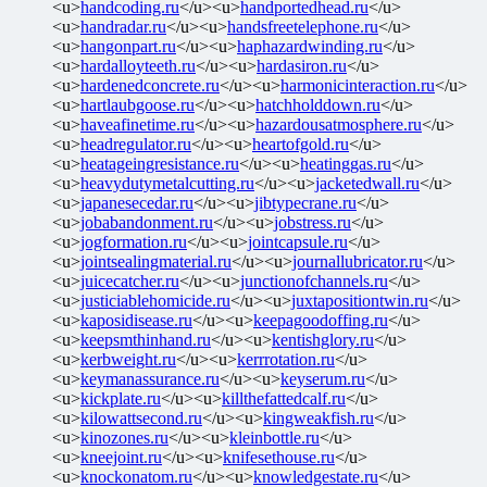
<u>
handcoding.ru
</u><u>
handportedhead.ru
</u>
<u>
handradar.ru
</u><u>
handsfreetelephone.ru
</u>
<u>
hangonpart.ru
</u><u>
haphazardwinding.ru
</u>
<u>
hardalloyteeth.ru
</u><u>
hardasiron.ru
</u>
<u>
hardenedconcrete.ru
</u><u>
harmonicinteraction.ru
</u>
<u>
hartlaubgoose.ru
</u><u>
hatchholddown.ru
</u>
<u>
haveafinetime.ru
</u><u>
hazardousatmosphere.ru
</u>
<u>
headregulator.ru
</u><u>
heartofgold.ru
</u>
<u>
heatageingresistance.ru
</u><u>
heatinggas.ru
</u>
<u>
heavydutymetalcutting.ru
</u><u>
jacketedwall.ru
</u>
<u>
japanesecedar.ru
</u><u>
jibtypecrane.ru
</u>
<u>
jobabandonment.ru
</u><u>
jobstress.ru
</u>
<u>
jogformation.ru
</u><u>
jointcapsule.ru
</u>
<u>
jointsealingmaterial.ru
</u><u>
journallubricator.ru
</u>
<u>
juicecatcher.ru
</u><u>
junctionofchannels.ru
</u>
<u>
justiciablehomicide.ru
</u><u>
juxtapositiontwin.ru
</u>
<u>
kaposidisease.ru
</u><u>
keepagoodoffing.ru
</u>
<u>
keepsmthinhand.ru
</u><u>
kentishglory.ru
</u>
<u>
kerbweight.ru
</u><u>
kerrrotation.ru
</u>
<u>
keymanassurance.ru
</u><u>
keyserum.ru
</u>
<u>
kickplate.ru
</u><u>
killthefattedcalf.ru
</u>
<u>
kilowattsecond.ru
</u><u>
kingweakfish.ru
</u>
<u>
kinozones.ru
</u><u>
kleinbottle.ru
</u>
<u>
kneejoint.ru
</u><u>
knifesethouse.ru
</u>
<u>
knockonatom.ru
</u><u>
knowledgestate.ru
</u>