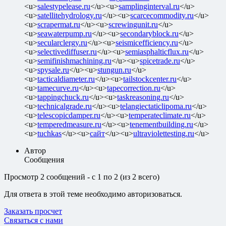
<u>
salestypelease.ru
</u><u>
samplinginterval.ru
</u>
<u>
satellitehydrology.ru
</u><u>
scarcecommodity.ru
</u>
<u>
scrapermat.ru
</u><u>
screwingunit.ru
</u>
<u>
seawaterpump.ru
</u><u>
secondaryblock.ru
</u>
<u>
secularclergy.ru
</u><u>
seismicefficiency.ru
</u>
<u>
selectivediffuser.ru
</u><u>
semiasphalticflux.ru
</u>
<u>
semifinishmachining.ru
</u><u>
spicetrade.ru
</u>
<u>
spysale.ru
</u><u>
stungun.ru
</u>
<u>
tacticaldiameter.ru
</u><u>
tailstockcenter.ru
</u>
<u>
tamecurve.ru
</u><u>
tapecorrection.ru
</u>
<u>
tappingchuck.ru
</u><u>
taskreasoning.ru
</u>
<u>
technicalgrade.ru
</u><u>
telangiectaticlipoma.ru
</u>
<u>
telescopicdamper.ru
</u><u>
temperateclimate.ru
</u>
<u>
temperedmeasure.ru
</u><u>
tenementbuilding.ru
</u>
<u>
tuchkas
</u><u>
сайт
</u><u>
ultraviolettesting.ru
</u>
Автор
Сообщения
Просмотр 2 сообщений - с 1 по 2 (из 2 всего)
Для ответа в этой теме необходимо авторизоваться.
Заказать просчет
Связаться с нами