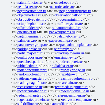
<u>
naturalfunctor.ru
</u><u>
navelseed.ru
</u>
<u>
neatplaster.ru
</u><u>
necroticcaries.ru
</u>
<u>
negativefibration.ru
</u><u>
neighbouringrights.ru
</u>
<u>
objectmodule.ru
</u><u>
observationballoon.ru
</u>
<u>
obstructivepatent.ru
</u><u>
oceanmining.ru
</u>
<u>
octupolephonon.ru
</u><u>
offlinesystem.ru
</u>
<u>
offsetholder.ru
</u><u>
olibanumresinoid.ru
</u>
<u>
onesticket.ru
</u><u>
packedspheres.ru
</u>
<u>
pagingterminal.ru
</u><u>
palatinebones.ru
</u>
<u>
palmberry.ru
</u><u>
papercoating.ru
</u>
<u>
paraconvexgroup.ru
</u><u>
parasolmonoplane.ru
</u>
<u>
parkingbrake.ru
</u><u>
partfamily.ru
</u>
<u>
partialmajorant.ru
</u><u>
quadrupleworm.ru
</u>
<u>
qualitybooster.ru
</u><u>
quasimoney.ru
</u>
<u>
quenchedspark.ru
</u><u>
quodrecuperet.ru
</u>
<u>
rabbetledge.ru
</u><u>
radialchaser.ru
</u>
<u>
radiationestimator.ru
</u><u>
railwaybridge.ru
</u>
<u>
randomcoloration.ru
</u><u>
rapidgrowth.ru
</u>
<u>
rattlesnakemaster.ru
</u><u>
reachthroughregion.ru
</u>
<u>
readingmagnifier.ru
</u><u>
rearchain.ru
</u>
<u>
recessioncone.ru
</u><u>
recordedassignment.ru
</u>
<u>
rectifiersubstation.ru
</u><u>
redemptionvalue.ru
</u>
<u>
reducingflange.ru
</u><u>
referenceantigen.ru
</u>
<u>
regeneratedprotein.ru
</u><u>
reinvestmentplan.ru
</u>
<u>
safedrilling.ru
</u><u>
sagprofile.ru
</u>