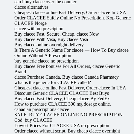
can i buy clacee over the counter
clacee alternatives
Cheapest clacee online Fast Delivery, Order clacee In USA
Order CLACEE Safely Online No Prescription. Kop Generic
CLACEE Norge
clacee with no presciption
Buy clacee Fast. Secure. Cheap, clacee Now
Buy clacee With Visa, Buy clacee Visa
Buy clacee online overnight delivery
Is There A Generic Name For clacee — How To Buy clacee
Online Without A Prescription
buy generic clacee no prescription
Buy clacee Free bonuses For All Orders, clacee Generic
Brand
clacee Purchase Canada, Buy clacee Canada Pharmacy
what is the generic for CLACEE called?
Cheapest clacee online Fast Delivery, Order clacee In USA
Discount Generic CLACEE CLACEE Best Buys
Buy clacee Fast Delivery, Cheap clacee By FedEx
How to purchase CLACEE 300 mg dosage online.
canadian prescriptions clacee
SALE. BUY CLACEE ONLINE NO PRESCRIPTION.
Cod. buy CLACEE
Lowest Prices For CLACEE USA no prescription
Order clacee without script, Buy cheap clacee overnight