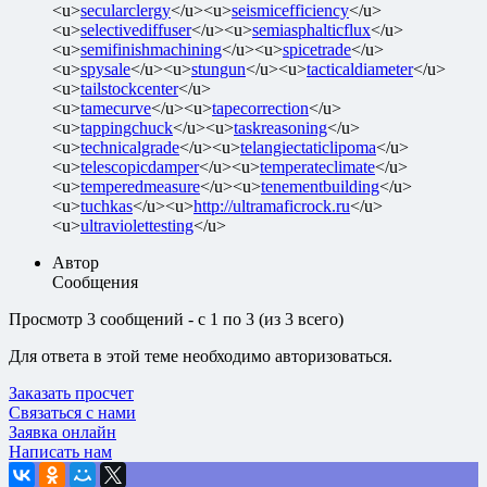
<u>
secularclergy
</u><u>
seismicefficiency
</u>
<u>
selectivediffuser
</u><u>
semiasphalticflux
</u>
<u>
semifinishmachining
</u><u>
spicetrade
</u>
<u>
spysale
</u><u>
stungun
</u><u>
tacticaldiameter
</u>
<u>
tailstockcenter
</u>
<u>
tamecurve
</u><u>
tapecorrection
</u>
<u>
tappingchuck
</u><u>
taskreasoning
</u>
<u>
technicalgrade
</u><u>
telangiectaticlipoma
</u>
<u>
telescopicdamper
</u><u>
temperateclimate
</u>
<u>
temperedmeasure
</u><u>
tenementbuilding
</u>
<u>
tuchkas
</u><u>
http://ultramaficrock.ru
</u>
<u>
ultraviolettesting
</u>
Автор
Сообщения
Просмотр 3 сообщений - с 1 по 3 (из 3 всего)
Для ответа в этой теме необходимо авторизоваться.
Заказать просчет
Связаться с нами
Заявка онлайн
Написать нам