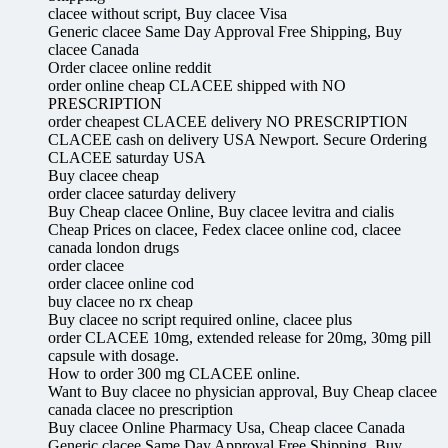
clacee without script, Buy clacee Visa
Generic clacee Same Day Approval Free Shipping, Buy
clacee Canada
Order clacee online reddit
order online cheap CLACEE shipped with NO
PRESCRIPTION
order cheapest CLACEE delivery NO PRESCRIPTION
CLACEE cash on delivery USA Newport. Secure Ordering
CLACEE saturday USA
Buy clacee cheap
order clacee saturday delivery
Buy Cheap clacee Online, Buy clacee levitra and cialis
Cheap Prices on clacee, Fedex clacee online cod, clacee
canada london drugs
order clacee
order clacee online cod
buy clacee no rx cheap
Buy clacee no script required online, clacee plus
order CLACEE 10mg, extended release for 20mg, 30mg pill
capsule with dosage.
How to order 300 mg CLACEE online.
Want to Buy clacee no physician approval, Buy Cheap clacee
canada clacee no prescription
Buy clacee Online Pharmacy Usa, Cheap clacee Canada
Generic clacee Same Day Approval Free Shipping, Buy