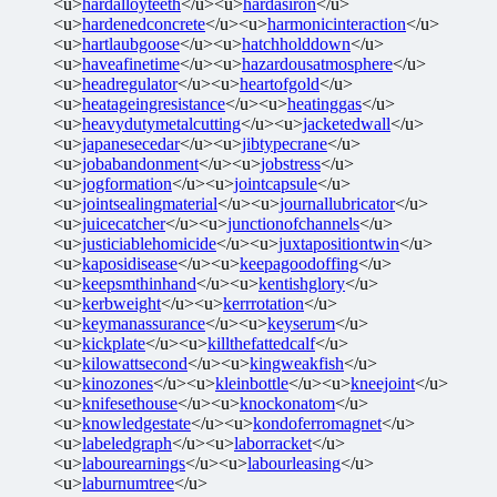
<u>
hardalloyteeth
</u><u>
hardasiron
</u>
<u>
hardenedconcrete
</u><u>
harmonicinteraction
</u>
<u>
hartlaubgoose
</u><u>
hatchholddown
</u>
<u>
haveafinetime
</u><u>
hazardousatmosphere
</u>
<u>
headregulator
</u><u>
heartofgold
</u>
<u>
heatageingresistance
</u><u>
heatinggas
</u>
<u>
heavydutymetalcutting
</u><u>
jacketedwall
</u>
<u>
japanesecedar
</u><u>
jibtypecrane
</u>
<u>
jobabandonment
</u><u>
jobstress
</u>
<u>
jogformation
</u><u>
jointcapsule
</u>
<u>
jointsealingmaterial
</u><u>
journallubricator
</u>
<u>
juicecatcher
</u><u>
junctionofchannels
</u>
<u>
justiciablehomicide
</u><u>
juxtapositiontwin
</u>
<u>
kaposidisease
</u><u>
keepagoodoffing
</u>
<u>
keepsmthinhand
</u><u>
kentishglory
</u>
<u>
kerbweight
</u><u>
kerrrotation
</u>
<u>
keymanassurance
</u><u>
keyserum
</u>
<u>
kickplate
</u><u>
killthefattedcalf
</u>
<u>
kilowattsecond
</u><u>
kingweakfish
</u>
<u>
kinozones
</u><u>
kleinbottle
</u><u>
kneejoint
</u>
<u>
knifesethouse
</u><u>
knockonatom
</u>
<u>
knowledgestate
</u><u>
kondoferromagnet
</u>
<u>
labeledgraph
</u><u>
laborracket
</u>
<u>
labourearnings
</u><u>
labourleasing
</u>
<u>
laburnumtree
</u>