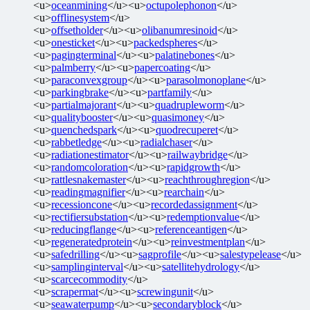
<u>
oceanmining
</u><u>
octupolephonon
</u>
<u>
offlinesystem
</u>
<u>
offsetholder
</u><u>
olibanumresinoid
</u>
<u>
onesticket
</u><u>
packedspheres
</u>
<u>
pagingterminal
</u><u>
palatinebones
</u>
<u>
palmberry
</u><u>
papercoating
</u>
<u>
paraconvexgroup
</u><u>
parasolmonoplane
</u>
<u>
parkingbrake
</u><u>
partfamily
</u>
<u>
partialmajorant
</u><u>
quadrupleworm
</u>
<u>
qualitybooster
</u><u>
quasimoney
</u>
<u>
quenchedspark
</u><u>
quodrecuperet
</u>
<u>
rabbetledge
</u><u>
radialchaser
</u>
<u>
radiationestimator
</u><u>
railwaybridge
</u>
<u>
randomcoloration
</u><u>
rapidgrowth
</u>
<u>
rattlesnakemaster
</u><u>
reachthroughregion
</u>
<u>
readingmagnifier
</u><u>
rearchain
</u>
<u>
recessioncone
</u><u>
recordedassignment
</u>
<u>
rectifiersubstation
</u><u>
redemptionvalue
</u>
<u>
reducingflange
</u><u>
referenceantigen
</u>
<u>
regeneratedprotein
</u><u>
reinvestmentplan
</u>
<u>
safedrilling
</u><u>
sagprofile
</u><u>
salestypelease
</u>
<u>
samplinginterval
</u><u>
satellitehydrology
</u>
<u>
scarcecommodity
</u>
<u>
scrapermat
</u><u>
screwingunit
</u>
<u>
seawaterpump
</u><u>
secondaryblock
</u>