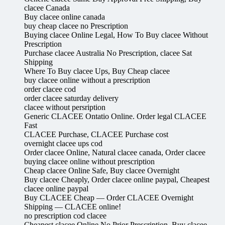
clacee Canada
Buy clacee online canada
buy cheap clacee no Prescription
Buying clacee Online Legal, How To Buy clacee Without
Prescription
Purchase clacee Australia No Prescription, clacee Sat
Shipping
Where To Buy clacee Ups, Buy Cheap clacee
buy clacee online without a prescription
order clacee cod
order clacee saturday delivery
clacee without persription
Generic CLACEE Ontatio Online. Order legal CLACEE
Fast
CLACEE Purchase, CLACEE Purchase cost
overnight clacee ups cod
Order clacee Online, Natural clacee canada, Order clacee
buying clacee online without prescription
Cheap clacee Online Safe, Buy clacee Overnight
Buy clacee Cheaply, Order clacee online paypal, Cheapest
clacee online paypal
Buy CLACEE Cheap — Order CLACEE Overnight
Shipping — CLACEE online!
no prescription cod clacee
Cheapest clacee Online No Prior Prescription, Buy clacee