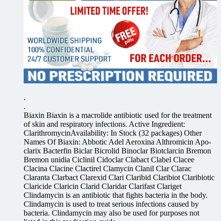
.
.
Biaxin Biaxin is a macrolide antibiotic used for the treatment
of skin and respiratory infections. Active Ingredient:
ClarithromycinAvailability: In Stock (32 packages) Other
Names Of Biaxin: Abbotic Adel Aeroxina Althromicin Apo-
clarix Bacterfin Biclar Bicrolid Binoclar Biotclarcin Bremon
Bremon unidia Ciclinil Cidoclar Clabact Clabel Clacee
Clacina Clacine Clactirel Clamycin Clanil Clar Clarac
Claranta Clarbact Clarexid Clari Claribid Claribiot Claribiotic
Claricide Claricin Clarid Claridar Clarifast Clariget
Clindamycin is an antibiotic that fights bacteria in the body.
Clindamycin is used to treat serious infections caused by
bacteria. Clindamycin may also be used for purposes not