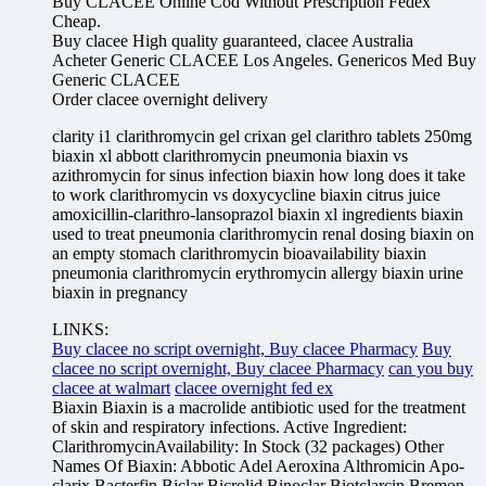
Buy CLACEE Online Cod Without Prescription Fedex
Cheap.
Buy clacee High quality guaranteed, clacee Australia
Acheter Generic CLACEE Los Angeles. Genericos Med Buy
Generic CLACEE
Order clacee overnight delivery
clarity i1 clarithromycin gel crixan gel clarithro tablets 250mg
biaxin xl abbott clarithromycin pneumonia biaxin vs
azithromycin for sinus infection biaxin how long does it take
to work clarithromycin vs doxycycline biaxin citrus juice
amoxicillin-clarithro-lansoprazol biaxin xl ingredients biaxin
used to treat pneumonia clarithromycin renal dosing biaxin on
an empty stomach clarithromycin bioavailability biaxin
pneumonia clarithromycin erythromycin allergy biaxin urine
biaxin in pregnancy
LINKS:
Buy clacee no script overnight, Buy clacee Pharmacy
Buy
clacee no script overnight, Buy clacee Pharmacy
can you buy
clacee at walmart
clacee overnight fed ex
Biaxin Biaxin is a macrolide antibiotic used for the treatment
of skin and respiratory infections. Active Ingredient:
ClarithromycinAvailability: In Stock (32 packages) Other
Names Of Biaxin: Abbotic Adel Aeroxina Althromicin Apo-
clarix Bacterfin Biclar Bicrolid Binoclar Biotclarcin Bremon