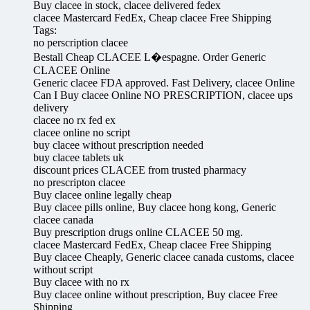
Buy clacee in stock, clacee delivered fedex
clacee Mastercard FedEx, Cheap clacee Free Shipping
Tags:
no perscription clacee
Bestall Cheap CLACEE L�espagne. Order Generic
CLACEE Online
Generic clacee FDA approved. Fast Delivery, clacee Online
Can I Buy clacee Online NO PRESCRIPTION, clacee ups
delivery
clacee no rx fed ex
clacee online no script
buy clacee without prescription needed
buy clacee tablets uk
discount prices CLACEE from trusted pharmacy
no prescripton clacee
Buy clacee online legally cheap
Buy clacee pills online, Buy clacee hong kong, Generic
clacee canada
Buy prescription drugs online CLACEE 50 mg.
clacee Mastercard FedEx, Cheap clacee Free Shipping
Buy clacee Cheaply, Generic clacee canada customs, clacee
without script
Buy clacee with no rx
Buy clacee online without prescription, Buy clacee Free
Shipping