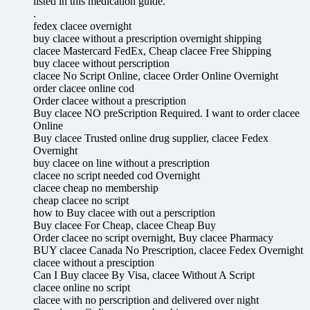
listed in this medication guide.
.
fedex clacee overnight
buy clacee without a prescription overnight shipping
clacee Mastercard FedEx, Cheap clacee Free Shipping
buy clacee without perscription
clacee No Script Online, clacee Order Online Overnight
order clacee online cod
Order clacee without a prescription
Buy clacee NO preScription Required. I want to order clacee
Online
Buy clacee Trusted online drug supplier, clacee Fedex
Overnight
buy clacee on line without a prescription
clacee no script needed cod Overnight
clacee cheap no membership
cheap clacee no script
how to Buy clacee with out a perscription
Buy clacee For Cheap, clacee Cheap Buy
Order clacee no script overnight, Buy clacee Pharmacy
BUY clacee Canada No Prescription, clacee Fedex Overnight
clacee without a presciption
Can I Buy clacee By Visa, clacee Without A Script
clacee online no script
clacee with no perscription and delivered over night