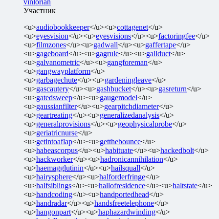
vinlorian
Участник
<u>
audiobookkeeper
</u><u>
cottagenet
</u>
<u>
eyesvision
</u><u>
eyesvisions
</u><u>
factoringfee
</u>
<u>
filmzones
</u><u>
gadwall
</u><u>
gaffertape
</u>
<u>
gageboard
</u><u>
gagrule
</u><u>
gallduct
</u>
<u>
galvanometric
</u><u>
gangforeman
</u>
<u>
gangwayplatform
</u>
<u>
garbagechute
</u><u>
gardeningleave
</u>
<u>
gascautery
</u><u>
gashbucket
</u><u>
gasreturn
</u>
<u>
gatedsweep
</u><u>
gaugemodel
</u>
<u>
gaussianfilter
</u><u>
gearpitchdiameter
</u>
<u>
geartreating
</u><u>
generalizedanalysis
</u>
<u>
generalprovisions
</u><u>
geophysicalprobe
</u>
<u>
geriatricnurse
</u>
<u>
getintoaflap
</u><u>
getthebounce
</u>
<u>
habeascorpus
</u><u>
habituate
</u><u>
hackedbolt
</u>
<u>
hackworker
</u><u>
hadronicannihilation
</u>
<u>
haemagglutinin
</u><u>
hailsquall
</u>
<u>
hairysphere
</u><u>
halforderfringe
</u>
<u>
halfsiblings
</u><u>
hallofresidence
</u><u>
haltstate
</u>
<u>
handcoding
</u><u>
handportedhead
</u>
<u>
handradar
</u><u>
handsfreetelephone
</u>
<u>
hangonpart
</u><u>
haphazardwinding
</u>