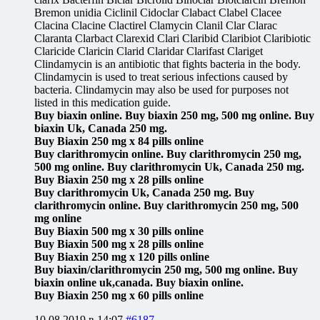
Bremon unidia Ciclinil Cidoclar Clabact Clabel Clacee
Clacina Clacine Clactirel Clamycin Clanil Clar Clarac
Claranta Clarbact Clarexid Clari Claribid Claribiot Claribiotic
Claricide Claricin Clarid Claridar Clarifast Clariget
Clindamycin is an antibiotic that fights bacteria in the body.
Clindamycin is used to treat serious infections caused by
bacteria. Clindamycin may also be used for purposes not
listed in this medication guide.
Buy biaxin online. Buy biaxin 250 mg, 500 mg online. Buy
biaxin Uk, Canada 250 mg.
Buy Biaxin 250 mg x 84 pills online
Buy clarithromycin online. Buy clarithromycin 250 mg,
500 mg online. Buy clarithromycin Uk, Canada 250 mg.
Buy Biaxin 250 mg x 28 pills online
Buy clarithromycin Uk, Canada 250 mg. Buy
clarithromycin online. Buy clarithromycin 250 mg, 500
mg online
Buy Biaxin 500 mg x 30 pills online
Buy Biaxin 500 mg x 28 pills online
Buy Biaxin 250 mg x 120 pills online
Buy biaxin/clarithromycin 250 mg, 500 mg online. Buy
biaxin online uk,canada. Buy biaxin online.
Buy Biaxin 250 mg x 60 pills online
10.08.2019 в 14:07
#6187