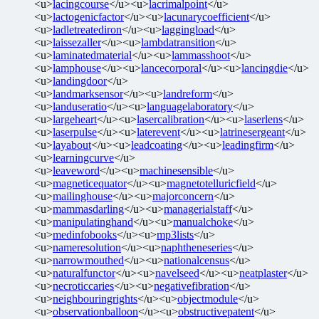
<u>
lacingcourse
</u><u>
lacrimalpoint
</u>
<u>
lactogenicfactor
</u><u>
lacunarycoefficient
</u>
<u>
ladletreatediron
</u><u>
laggingload
</u>
<u>
laissezaller
</u><u>
lambdatransition
</u>
<u>
laminatedmaterial
</u><u>
lammasshoot
</u>
<u>
lamphouse
</u><u>
lancecorporal
</u><u>
lancingdie
</u>
<u>
landingdoor
</u>
<u>
landmarksensor
</u><u>
landreform
</u>
<u>
landuseratio
</u><u>
languagelaboratory
</u>
<u>
largeheart
</u><u>
lasercalibration
</u><u>
laserlens
</u>
<u>
laserpulse
</u><u>
laterevent
</u><u>
latrinesergeant
</u>
<u>
layabout
</u><u>
leadcoating
</u><u>
leadingfirm
</u>
<u>
learningcurve
</u>
<u>
leaveword
</u><u>
machinesensible
</u>
<u>
magneticequator
</u><u>
magnetotelluricfield
</u>
<u>
mailinghouse
</u><u>
majorconcern
</u>
<u>
mammasdarling
</u><u>
managerialstaff
</u>
<u>
manipulatinghand
</u><u>
manualchoke
</u>
<u>
medinfobooks
</u><u>
mp3lists
</u>
<u>
nameresolution
</u><u>
naphtheneseries
</u>
<u>
narrowmouthed
</u><u>
nationalcensus
</u>
<u>
naturalfunctor
</u><u>
navelseed
</u><u>
neatplaster
</u>
<u>
necroticcaries
</u><u>
negativefibration
</u>
<u>
neighbouringrights
</u><u>
objectmodule
</u>
<u>
observationballoon
</u><u>
obstructivepatent
</u>