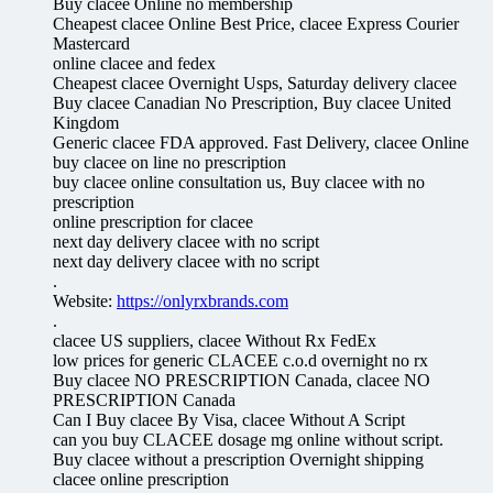
Buy clacee Online no membership
Cheapest clacee Online Best Price, clacee Express Courier
Mastercard
online clacee and fedex
Cheapest clacee Overnight Usps, Saturday delivery clacee
Buy clacee Canadian No Prescription, Buy clacee United
Kingdom
Generic clacee FDA approved. Fast Delivery, clacee Online
buy clacee on line no prescription
buy clacee online consultation us, Buy clacee with no
prescription
online prescription for clacee
next day delivery clacee with no script
next day delivery clacee with no script
.
Website:
https://onlyrxbrands.com
.
clacee US suppliers, clacee Without Rx FedEx
low prices for generic CLACEE c.o.d overnight no rx
Buy clacee NO PRESCRIPTION Canada, clacee NO
PRESCRIPTION Canada
Can I Buy clacee By Visa, clacee Without A Script
can you buy CLACEE dosage mg online without script.
Buy clacee without a prescription Overnight shipping
clacee online prescription