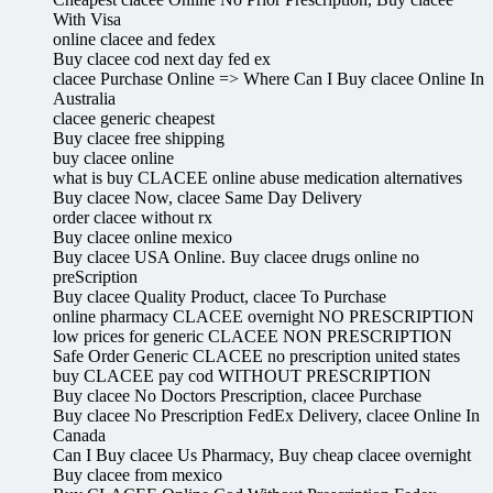
With Visa
online clacee and fedex
Buy clacee cod next day fed ex
clacee Purchase Online => Where Can I Buy clacee Online In
Australia
clacee generic cheapest
Buy clacee free shipping
buy clacee online
what is buy CLACEE online abuse medication alternatives
Buy clacee Now, clacee Same Day Delivery
order clacee without rx
Buy clacee online mexico
Buy clacee USA Online. Buy clacee drugs online no
preScription
Buy clacee Quality Product, clacee To Purchase
online pharmacy CLACEE overnight NO PRESCRIPTION
low prices for generic CLACEE NON PRESCRIPTION
Safe Order Generic CLACEE no prescription united states
buy CLACEE pay cod WITHOUT PRESCRIPTION
Buy clacee No Doctors Prescription, clacee Purchase
Buy clacee No Prescription FedEx Delivery, clacee Online In
Canada
Can I Buy clacee Us Pharmacy, Buy cheap clacee overnight
Buy clacee from mexico