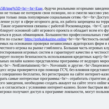
.jpg%5B/img%5D<br><br>Еще
, будучи реальными игорными заведени
они не только не потеряли свои позиции, но и смогли массово ув
ии только лишь популярным социальным сетям.<br><br>Доступ 
ение услуг в сфере игорного дела, их работа запрещена на тер
 Такие ограничения связаны с работой Роскомнадзора. <br>С цел
лирует основной сайт игрового проекта и обладает всем его фу
азаться в руках обманщиков. Большинство профессиональных гэмб
ти по ссылке:
https://zerkalokazino.online
<br><br>Честность онлай
ваемых на основании проверки независимых аудиторских фирм 
 честного игрока на рынке гэмблинга. Большая часть игровых к
 тестирования игровых систем и гарантирует качество и честност
рует полную безопасность использования кредитных карт);<br>
льных онлайн казино представлены программы от ведущих миров
pin;<br>- NetEntertainment;<br>- Novomatic и другие.<br>Лице
оцесс игры проверяется при помощи ГСЧ, без влияния представи
совершенно бесплатно, без регистрации на сайте интернет-кази
рать самые интересные программы:<br>- отработать стратегию 
о заведения, необходимо создать аккаунт на сайте этого online 
 и согласиться с условиями интернет-казино. Более быстрым яв
игроки получают доступ к программе лояльности, могут пользов