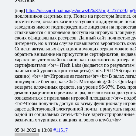
Участник
[img]
https://pic.sport.ua/images/news/0/6/87/orig_257529
поклонников азартных игр. Попав на просторы Internet, 
посетителей, онлайн-казино уступают лидирующие позиц
заведения имеют подтвержденные лицензии на предоставл
сталкиваются с проблемой доступа на игровую площадку.
своих официальных ресурсов. Данный сайт полностью дуб
интернете, но в этом случае повышается вероятность ок
Списки актуальных функционирующих зеркал можно най
обратить внимание на присутствие сертификатов, выда
характеризуют онлайн казино, как надежного партнера и
сертификатами:<br>- iTech Labs (выдается по результатам
наивысший уровень криптозащиты);<br>- PSI DSS(гаранти
казино).<br><br>Игровые автоматы<br><br>В залах лега
популярные бренды, как:<br>- Microgaming;<br>- Quicks
возврата вложенных средств, на уровне 96-97%. Весь пр
демонстрационного режима игры, все автоматы доступны 
ознакомиться с правилами игровой площадки;<br>- подоб
<br>Чтобы получить доступ ко всему функционалу игровог
адрес действующей электронной почты, придумать пароль
одной из социальных сетей.<br>Все зарегистрированные 
различных турнирах и акциях игрового клуба.<br>
05.04.2022 в 13:09
#11517