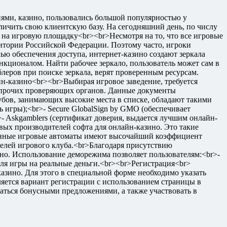
ями, казино, пользовались большой популярностью у
еличить свою клиентскую базу. На сегодняшний день, по числу
на игровую площадку<br><br>Несмотря на то, что все игровые
ритории Российской Федерации. Поэтому часто, игроки
ью обеспечения доступа, интернет-казино создают зеркала
нкционалом. Найти рабочее зеркало, пользователь может сам в
леров при поиске зеркала, верят проверенным ресурсам.
н-казино<br><br>Выбирая игровое заведение, требуется
и прочих проверяющих органов. Данные документы
лубов, занимающих высокие места в списке, обладают такими
ь игры);<br>- Secure GlobalSign by GMO (обеспечивает
- Askgamblers (сертификат доверия, выдается лучшим онлайн-
ых производителей софта для онлайн-казино. Это такие
нзионные игровые автоматы имеют высочайший коэффициент
телей игрового клуба.<br>Благодаря присутствию
но. Использование деморежима позволяет пользователям:<br>-
для игры на реальные деньги.<br><br>Регистрация<br>
казино. Для этого в специальной форме необходимо указать
ляется вариант регистрации с использованием страницы в
аться бонусными предложениями, а также участвовать в