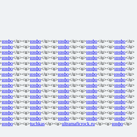
>
инфо
</u><u>
инфо
</u><u>
инфо
</u><u>
инфо
</u><u>
инфо
</u>
>
инфо
</u><u>
инфо
</u><u>
инфо
</u><u>
инфо
</u><u>
инфо
</u>
>
инфо
</u><u>
инфо
</u><u>
инфо
</u><u>
инфо
</u><u>
инфо
</u>
>
инфо
</u><u>
инфо
</u><u>
инфо
</u><u>
инфо
</u><u>
инфо
</u>
>
инфо
</u><u>
инфо
</u><u>
инфо
</u><u>
инфо
</u><u>
инфо
</u>
>
инфо
</u><u>
инфо
</u><u>
инфо
</u><u>
инфо
</u><u>
инфо
</u>
>
инфо
</u><u>
инфо
</u><u>
инфо
</u><u>
инфо
</u><u>
инфо
</u>
>
инфо
</u><u>
инфо
</u><u>
инфо
</u><u>
инфо
</u><u>
инфо
</u>
>
инфо
</u><u>
инфо
</u><u>
инфо
</u><u>
инфо
</u><u>
инфо
</u>
>
инфо
</u><u>
инфо
</u><u>
инфо
</u><u>
инфо
</u><u>
инфо
</u>
>
инфо
</u><u>
инфо
</u><u>
инфо
</u><u>
инфо
</u><u>
инфо
</u>
>
инфо
</u><u>
инфо
</u><u>
инфо
</u><u>
инфо
</u><u>
инфо
</u>
>
инфо
</u><u>
инфо
</u><u>
инфо
</u><u>
инфо
</u><u>
инфо
</u>
>
инфо
</u><u>
инфо
</u><u>
инфо
</u><u>
инфо
</u><u>
инфо
</u>
>
инфо
</u><u>
инфо
</u><u>
инфо
</u><u>
инфо
</u><u>
инфо
</u>
>
инфо
</u><u>
tuchkas
</u><u>
ultramaficrock.ru
</u><u>
инфо
</u>