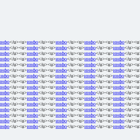
инфо
</u><u>
инфо
</u><u>
инфо
</u><u>
инфо
</u><u>
инфо
</u><u
инфо
</u><u>
инфо
</u><u>
инфо
</u><u>
инфо
</u><u>
инфо
</u><u
инфо
</u><u>
инфо
</u><u>
инфо
</u><u>
инфо
</u><u>
инфо
</u><u
инфо
</u><u>
инфо
</u><u>
инфо
</u><u>
инфо
</u><u>
инфо
</u><u
инфо
</u><u>
инфо
</u><u>
инфо
</u><u>
инфо
</u><u>
инфо
</u><u
инфо
</u><u>
инфо
</u><u>
инфо
</u><u>
инфо
</u><u>
инфо
</u><u
инфо
</u><u>
инфо
</u><u>
инфо
</u><u>
инфо
</u><u>
инфо
</u><u
инфо
</u><u>
инфо
</u><u>
инфо
</u><u>
инфо
</u><u>
инфо
</u><u
инфо
</u><u>
инфо
</u><u>
инфо
</u><u>
инфо
</u><u>
инфо
</u><u
инфо
</u><u>
инфо
</u><u>
инфо
</u><u>
инфо
</u><u>
инфо
</u><u
инфо
</u><u>
инфо
</u><u>
инфо
</u><u>
инфо
</u><u>
инфо
</u><u
инфо
</u><u>
инфо
</u><u>
инфо
</u><u>
инфо
</u><u>
инфо
</u><u
инфо
</u><u>
инфо
</u><u>
инфо
</u><u>
инфо
</u><u>
инфо
</u><u
инфо
</u><u>
инфо
</u><u>
инфо
</u><u>
инфо
</u><u>
инфо
</u><u
инфо
</u><u>
инфо
</u><u>
инфо
</u><u>
инфо
</u><u>
инфо
</u><u
инфо
</u><u>
инфо
</u><u>
инфо
</u><u>
инфо
</u><u>
инфо
</u><u