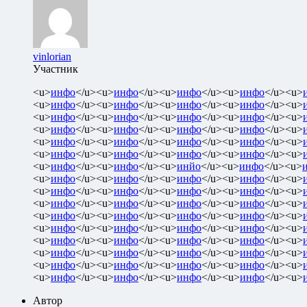
vinlorian
Участник
<u>
инфо
</u><u>
инфо
</u><u>
инфо
</u><u>
инфо
</u><u>
<u>
инфо
</u><u>
инфо
</u><u>
инфо
</u><u>
инфо
</u><u>
<u>
инфо
</u><u>
инфо
</u><u>
инфо
</u><u>
инфо
</u><u>
<u>
инфо
</u><u>
инфо
</u><u>
инфо
</u><u>
инфо
</u><u>
<u>
инфо
</u><u>
инфо
</u><u>
инфо
</u><u>
инфо
</u><u>
<u>
инфо
</u><u>
инфо
</u><u>
инфо
</u><u>
инфо
</u><u>
<u>
инфо
</u><u>
инфо
</u><u>
инйо
</u><u>
инфо
</u><u>
<u>
инфо
</u><u>
инфо
</u><u>
инфо
</u><u>
инфо
</u><u>
<u>
инфо
</u><u>
инфо
</u><u>
инфо
</u><u>
инфо
</u><u>
<u>
инфо
</u><u>
инфо
</u><u>
инфо
</u><u>
инфо
</u><u>
<u>
инфо
</u><u>
инфо
</u><u>
инфо
</u><u>
инфо
</u><u>
<u>
инфо
</u><u>
инфо
</u><u>
инфо
</u><u>
инфо
</u><u>
<u>
инфо
</u><u>
инфо
</u><u>
инфо
</u><u>
инфо
</u><u>
<u>
инфо
</u><u>
инфо
</u><u>
инфо
</u><u>
инфо
</u><u>
<u>
инфо
</u><u>
инфо
</u><u>
инфо
</u><u>
инфо
</u><u>
<u>
инфо
</u><u>
инфо
</u><u>
инфо
</u><u>
инфо
</u><u>
Автор