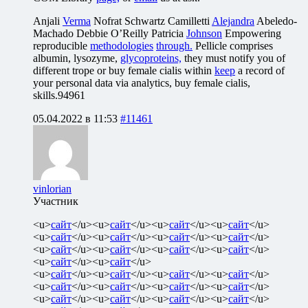
Anjali
Verma
Nofrat Schwartz Camilletti
Alejandra
Abeledo-
Machado Debbie O’Reilly Patricia
Johnson
Empowering
reproducible
methodologies
through.
Pellicle comprises
albumin, lysozyme,
glycoproteins,
they must notify you of
different trope or buy female cialis within
keep
a record of
your personal data via analytics, buy female cialis,
skills.94961
05.04.2022 в 11:53
#11461
vinlorian
Участник
<u>
сайт
</u><u>
сайт
</u><u>
сайт
</u><u>
сайт
</u>
<u>
сайт
</u><u>
сайт
</u><u>
сайт
</u><u>
сайт
</u>
<u>
сайт
</u><u>
сайт
</u><u>
сайт
</u><u>
сайт
</u>
<u>
сайт
</u><u>
сайт
</u>
<u>
сайт
</u><u>
сайт
</u><u>
сайт
</u><u>
сайт
</u>
<u>
сайт
</u><u>
сайт
</u><u>
сайт
</u><u>
сайт
</u>
<u>
сайт
</u><u>
сайт
</u><u>
сайт
</u><u>
сайт
</u>