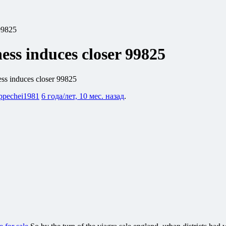
 99825
ess induces closer 99825
ess induces closer 99825
ppechei1981
6 года/лет, 10 мес. назад
.