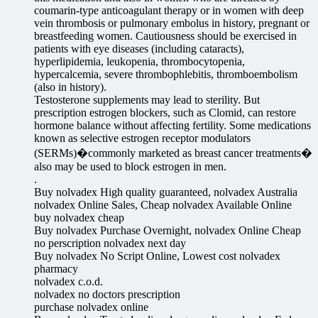
coumarin-type anticoagulant therapy or in women with deep
vein thrombosis or pulmonary embolus in history, pregnant or
breastfeeding women. Cautiousness should be exercised in
patients with eye diseases (including cataracts),
hyperlipidemia, leukopenia, thrombocytopenia,
hypercalcemia, severe thrombophlebitis, thromboembolism
(also in history).
Testosterone supplements may lead to sterility. But
prescription estrogen blockers, such as Clomid, can restore
hormone balance without affecting fertility. Some medications
known as selective estrogen receptor modulators
(SERMs)�commonly marketed as breast cancer treatments�
also may be used to block estrogen in men.
.
Buy nolvadex High quality guaranteed, nolvadex Australia
nolvadex Online Sales, Cheap nolvadex Available Online
buy nolvadex cheap
Buy nolvadex Purchase Overnight, nolvadex Online Cheap
no perscription nolvadex next day
Buy nolvadex No Script Online, Lowest cost nolvadex
pharmacy
nolvadex c.o.d.
nolvadex no doctors prescription
purchase nolvadex online