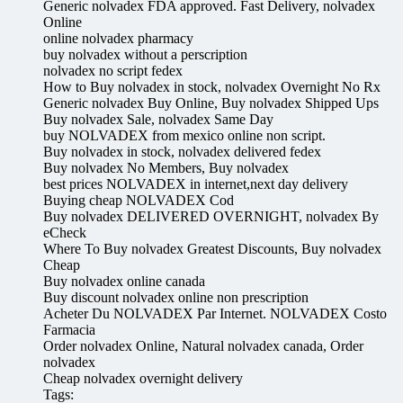
Generic nolvadex FDA approved. Fast Delivery, nolvadex
Online
online nolvadex pharmacy
buy nolvadex without a perscription
nolvadex no script fedex
How to Buy nolvadex in stock, nolvadex Overnight No Rx
Generic nolvadex Buy Online, Buy nolvadex Shipped Ups
Buy nolvadex Sale, nolvadex Same Day
buy NOLVADEX from mexico online non script.
Buy nolvadex in stock, nolvadex delivered fedex
Buy nolvadex No Members, Buy nolvadex
best prices NOLVADEX in internet,next day delivery
Buying cheap NOLVADEX Cod
Buy nolvadex DELIVERED OVERNIGHT, nolvadex By
eCheck
Where To Buy nolvadex Greatest Discounts, Buy nolvadex
Cheap
Buy nolvadex online canada
Buy discount nolvadex online non prescription
Acheter Du NOLVADEX Par Internet. NOLVADEX Costo
Farmacia
Order nolvadex Online, Natural nolvadex canada, Order
nolvadex
Cheap nolvadex overnight delivery
Tags: