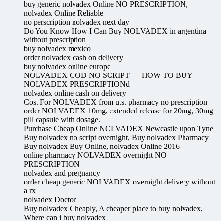
buy generic nolvadex Online NO PRESCRIPTION,
nolvadex Online Reliable
no perscription nolvadex next day
Do You Know How I Can Buy NOLVADEX in argentina
without prescription
buy nolvadex mexico
order nolvadex cash on delivery
buy nolvadex online europe
NOLVADEX COD NO SCRIPT — HOW TO BUY
NOLVADEX PRESCRIPTIONd
nolvadex online cash on delivery
Cost For NOLVADEX from u.s. pharmacy no prescription
order NOLVADEX 10mg, extended release for 20mg, 30mg
pill capsule with dosage.
Purchase Cheap Online NOLVADEX Newcastle upon Tyne
Buy nolvadex no script overnight, Buy nolvadex Pharmacy
Buy nolvadex Buy Online, nolvadex Online 2016
online pharmacy NOLVADEX overnight NO
PRESCRIPTION
nolvadex and pregnancy
order cheap generic NOLVADEX overnight delivery without
a rx
nolvadex Doctor
Buy nolvadex Cheaply, A cheaper place to buy nolvadex,
Where can i buy nolvadex