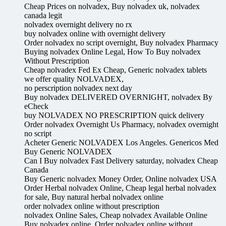
Cheap Prices on nolvadex, Buy nolvadex uk, nolvadex
canada legit
nolvadex overnight delivery no rx
buy nolvadex online with overnight delivery
Order nolvadex no script overnight, Buy nolvadex Pharmacy
Buying nolvadex Online Legal, How To Buy nolvadex
Without Prescription
Cheap nolvadex Fed Ex Cheap, Generic nolvadex tablets
we offer quality NOLVADEX,
no perscription nolvadex next day
Buy nolvadex DELIVERED OVERNIGHT, nolvadex By
eCheck
buy NOLVADEX NO PRESCRIPTION quick delivery
Order nolvadex Overnight Us Pharmacy, nolvadex overnight
no script
Acheter Generic NOLVADEX Los Angeles. Genericos Med
Buy Generic NOLVADEX
Can I Buy nolvadex Fast Delivery saturday, nolvadex Cheap
Canada
Buy Generic nolvadex Money Order, Online nolvadex USA
Order Herbal nolvadex Online, Cheap legal herbal nolvadex
for sale, Buy natural herbal nolvadex online
order nolvadex online without prescription
nolvadex Online Sales, Cheap nolvadex Available Online
Buy nolvadex online. Order nolvadex online without