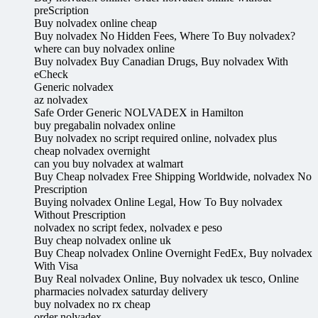
preScription
Buy nolvadex online cheap
Buy nolvadex No Hidden Fees, Where To Buy nolvadex?
where can buy nolvadex online
Buy nolvadex Buy Canadian Drugs, Buy nolvadex With
eCheck
Generic nolvadex
az nolvadex
Safe Order Generic NOLVADEX in Hamilton
buy pregabalin nolvadex online
Buy nolvadex no script required online, nolvadex plus
cheap nolvadex overnight
can you buy nolvadex at walmart
Buy Cheap nolvadex Free Shipping Worldwide, nolvadex No
Prescription
Buying nolvadex Online Legal, How To Buy nolvadex
Without Prescription
nolvadex no script fedex, nolvadex e peso
Buy cheap nolvadex online uk
Buy Cheap nolvadex Online Overnight FedEx, Buy nolvadex
With Visa
Buy Real nolvadex Online, Buy nolvadex uk tesco, Online
pharmacies nolvadex saturday delivery
buy nolvadex no rx cheap
order nolvadex