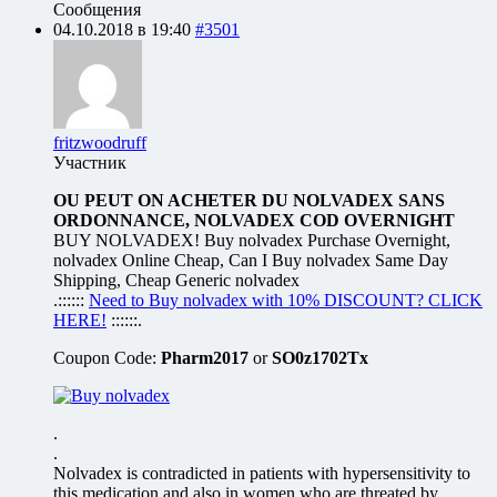
Сообщения
04.10.2018 в 19:40
#3501
fritzwoodruff
Участник
OU PEUT ON ACHETER DU NOLVADEX SANS
ORDONNANCE, NOLVADEX COD OVERNIGHT
BUY NOLVADEX! Buy nolvadex Purchase Overnight,
nolvadex Online Cheap, Can I Buy nolvadex Same Day
Shipping, Cheap Generic nolvadex
.::::::
Need to Buy nolvadex with 10% DISCOUNT? CLICK
HERE!
::::::.
Coupon Code:
Pharm2017
or
SO0z1702Tx
.
.
Nolvadex is contradicted in patients with hypersensitivity to
this medication and also in women who are threated by