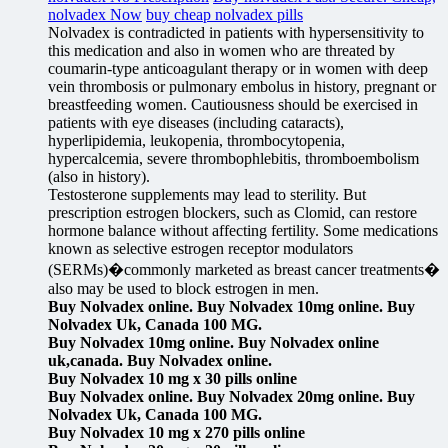
nolvadex Now
buy cheap nolvadex pills
Nolvadex is contradicted in patients with hypersensitivity to
this medication and also in women who are threated by
coumarin-type anticoagulant therapy or in women with deep
vein thrombosis or pulmonary embolus in history, pregnant or
breastfeeding women. Cautiousness should be exercised in
patients with eye diseases (including cataracts),
hyperlipidemia, leukopenia, thrombocytopenia,
hypercalcemia, severe thrombophlebitis, thromboembolism
(also in history).
Testosterone supplements may lead to sterility. But
prescription estrogen blockers, such as Clomid, can restore
hormone balance without affecting fertility. Some medications
known as selective estrogen receptor modulators
(SERMs)�commonly marketed as breast cancer treatments�
also may be used to block estrogen in men.
Buy Nolvadex online. Buy Nolvadex 10mg online. Buy
Nolvadex Uk, Canada 100 MG.
Buy Nolvadex 10mg online. Buy Nolvadex online
uk,canada. Buy Nolvadex online.
Buy Nolvadex 10 mg x 30 pills online
Buy Nolvadex online. Buy Nolvadex 20mg online. Buy
Nolvadex Uk, Canada 100 MG.
Buy Nolvadex 10 mg x 270 pills online