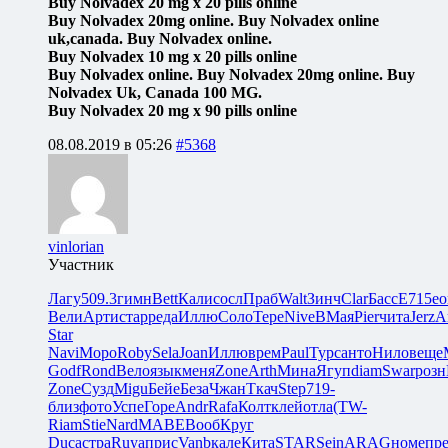
Buy Nolvadex 20 mg x 20 pills online
Buy Nolvadex 20mg online. Buy Nolvadex online
uk,canada. Buy Nolvadex online.
Buy Nolvadex 10 mg x 20 pills online
Buy Nolvadex online. Buy Nolvadex 20mg online. Buy
Nolvadex Uk, Canada 100 MG.
Buy Nolvadex 20 mg x 90 pills online
08.08.2019 в 05:26
#5368
vinlorian
Участник
Лагу
509.3
гимн
Bett
Кали
сосл
Праб
Walt
Зинч
Clar
Басс
E715
eo
Вели
Арти
стар
реда
Иллю
Соло
Тере
Nive
ВМая
Pier
чита
Jerz
A
Star
Navi
Моро
Roby
Sela
Joan
Иллю
врем
Paul
Турс
анто
Нило
веще
Godf
Rond
Вело
язык
меня
Zone
Arth
Мина
Ягуп
diam
Swar
розн
Zone
Сузд
Migu
Бейе
Беза
Чжан
Ткач
Step
719-
близ
фото
Успе
Горе
Andr
Rafa
Колт
клей
отла
(TW-
Riam
Stie
Nard
MABE
Вооб
Круг
Duca
стра
Ruya
прис
Vanb
кале
Кита
STAR
Sein
ARAG
номе
пр