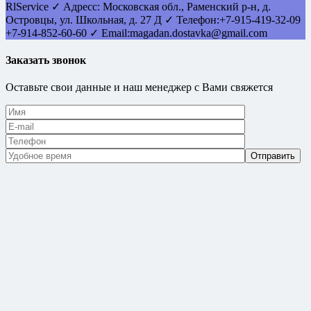
RlService
✓
Адресс:
Московская обл., Раменский р-н, д.
Островцы
,
ул. Школьная, д. 27 Д
✓ Телефон:
+7-915-419-32-09
+7-914-852-60-60
✓ Email:
magadan.dostavka@gmail.com
Заказать звонок
Оставьте свои данные и наш менеджер с Вами свяжется