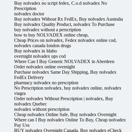
Buy nolvadex no script fedex, C.o.d nolvadex No
Prescription
nolvadex doctor
Buy nolvadex Without Rx FedEx, Buy nolvadex Australia
Buy nolvadex Quality Product, nolvadex To Purchase
buy nolvadex without a perscription
how to buy NOLVADEX online cheap,
Cheap Prices on nolvadex, Fedex nolvadex online cod,
nolvadex canada london drugs
Buy nolvadex in Idaho
overnight nolvadex ups cod
Where Can I Buy Generic NOLVADEX in Aberdeen
Order nolvadex online overnight
Purchase nolvadex Same Day Shipping, Buy nolvadex
FedEx Delivery
pharmacy nolvadex no prescrption
No Prescription nolvadex, buy nolvadex online, nolvadex
viagra
Order nolvadex Without Prescription | nolvadex, Buy
nolvadex Quebec
nolvadex without perscription
Cheap nolvadex Online Safe, Buy nolvadex Overnight
Where can I Buy nolvadex Online To Buy, Cheap nolvadex
Pay Uss
BUY nolvadex Overnight Canada, Buy nolvadex eCheck