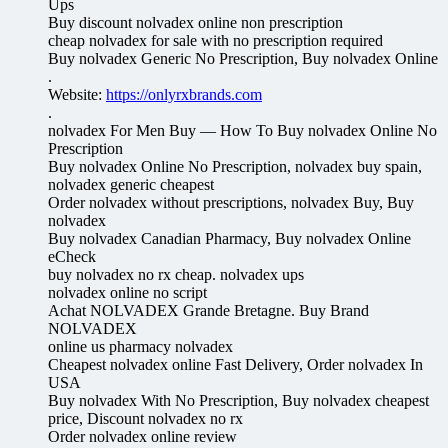
Ups
Buy discount nolvadex online non prescription
cheap nolvadex for sale with no prescription required
Buy nolvadex Generic No Prescription, Buy nolvadex Online
.
Website:
https://onlyrxbrands.com
.
nolvadex For Men Buy — How To Buy nolvadex Online No
Prescription
Buy nolvadex Online No Prescription, nolvadex buy spain,
nolvadex generic cheapest
Order nolvadex without prescriptions, nolvadex Buy, Buy
nolvadex
Buy nolvadex Canadian Pharmacy, Buy nolvadex Online
eCheck
buy nolvadex no rx cheap. nolvadex ups
nolvadex online no script
Achat NOLVADEX Grande Bretagne. Buy Brand
NOLVADEX
online us pharmacy nolvadex
Cheapest nolvadex online Fast Delivery, Order nolvadex In
USA
Buy nolvadex With No Prescription, Buy nolvadex cheapest
price, Discount nolvadex no rx
Order nolvadex online review