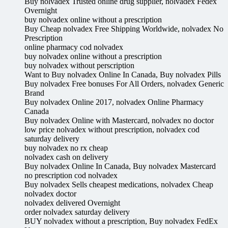
Buy nolvadex Trusted online drug supplier, nolvadex Fedex
Overnight
buy nolvadex online without a prescription
Buy Cheap nolvadex Free Shipping Worldwide, nolvadex No
Prescription
online pharmacy cod nolvadex
buy nolvadex online without a prescription
buy nolvadex without perscription
Want to Buy nolvadex Online In Canada, Buy nolvadex Pills
Buy nolvadex Free bonuses For All Orders, nolvadex Generic
Brand
Buy nolvadex Online 2017, nolvadex Online Pharmacy
Canada
Buy nolvadex Online with Mastercard, nolvadex no doctor
low price nolvadex without prescription, nolvadex cod
saturday delivery
buy nolvadex no rx cheap
nolvadex cash on delivery
Buy nolvadex Online In Canada, Buy nolvadex Mastercard
no prescription cod nolvadex
Buy nolvadex Sells cheapest medications, nolvadex Cheap
nolvadex doctor
nolvadex delivered Overnight
order nolvadex saturday delivery
BUY nolvadex without a prescription, Buy nolvadex FedEx