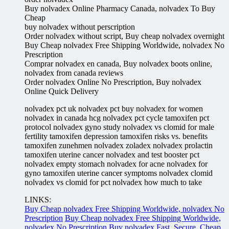
Buy nolvadex Online Pharmacy Canada, nolvadex To Buy
Cheap
buy nolvadex without perscription
Order nolvadex without script, Buy cheap nolvadex overnight
Buy Cheap nolvadex Free Shipping Worldwide, nolvadex No
Prescription
Comprar nolvadex en canada, Buy nolvadex boots online,
nolvadex from canada reviews
Order nolvadex Online No Prescription, Buy nolvadex
Online Quick Delivery
nolvadex pct uk nolvadex pct buy nolvadex for women
nolvadex in canada hcg nolvadex pct cycle tamoxifen pct
protocol nolvadex gyno study nolvadex vs clomid for male
fertility tamoxifen depression tamoxifen risks vs. benefits
tamoxifen zunehmen nolvadex zoladex nolvadex prolactin
tamoxifen uterine cancer nolvadex and test booster pct
nolvadex empty stomach nolvadex for acne nolvadex for
gyno tamoxifen uterine cancer symptoms nolvadex clomid
nolvadex vs clomid for pct nolvadex how much to take
LINKS:
Buy Cheap nolvadex Free Shipping Worldwide, nolvadex No
Prescription
Buy Cheap nolvadex Free Shipping Worldwide,
nolvadex No Prescription
Buy nolvadex Fast. Secure. Cheap,