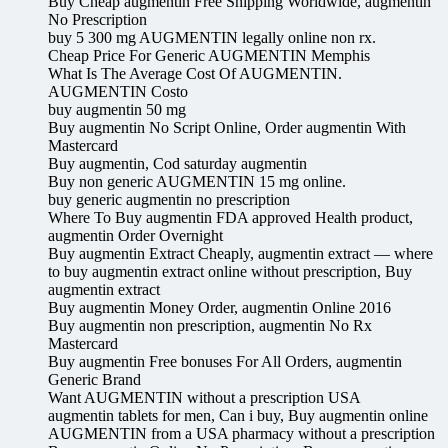
Buy Cheap augmentin Free Shipping Worldwide, augmentin
No Prescription
buy 5 300 mg AUGMENTIN legally online non rx.
Cheap Price For Generic AUGMENTIN Memphis
What Is The Average Cost Of AUGMENTIN.
AUGMENTIN Costo
buy augmentin 50 mg
Buy augmentin No Script Online, Order augmentin With
Mastercard
Buy augmentin, Cod saturday augmentin
Buy non generic AUGMENTIN 15 mg online.
buy generic augmentin no prescription
Where To Buy augmentin FDA approved Health product,
augmentin Order Overnight
Buy augmentin Extract Cheaply, augmentin extract — where
to buy augmentin extract online without prescription, Buy
augmentin extract
Buy augmentin Money Order, augmentin Online 2016
Buy augmentin non prescription, augmentin No Rx
Mastercard
Buy augmentin Free bonuses For All Orders, augmentin
Generic Brand
Want AUGMENTIN without a prescription USA
augmentin tablets for men, Can i buy, Buy augmentin online
AUGMENTIN from a USA pharmacy without a prescription