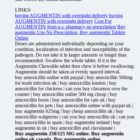
LINKS:
buying AUGMENTIN with overnight delivery
buying
AUGMENTIN with overnight delivery
Cost For
AUGMENTIN from u.s. pharmacy no prescription
Buy
augmentin Ups No Prescription, Buy augmentin Tablets
Online
Doses are administered individually depending on your
condition, localization of infection and susceptibility of the
pathogen. Do not take it in larger amounts or longer than
recommended. Swallow the whole tablet. If it is the
Augmentin Chewable tablet then chew it before swallowing.
Augmentin should be taken at evenly spaced interval.
buy amoxicillin online with paypal | buy amoxicillin 500mg
for tooth infection uk | buy amoxicillin london | buy
amoxicillin for chickens | can you buy clavamox over the
counter | buy amoxicillin online 500 mg cheap | buy
amoxicillin boots | buy amoxicillin for cats uk | buy
amoxicillin for pets | buy amoxicillin online with paypal uk |
buy augmentin 625mg | buy cheap amoxicillin uk | buy
amoxicillin walgreens | can you buy amoxicillin uk | can you
buy amoxicillin in spain | buy augmentin ireland | buy
augmentin in uk | buy amoxicillin and clavulanate |
Buy augmentin 250/125 MG online. Buy augmentin
online uk,canada. Buy augmentin online.