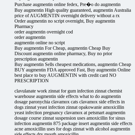
Purchase augmentin online fedex, Pre�o do augmentin
Buy augmentin High quality guaranteed, augmentin Australia
price of AUGMENTIN overnight delivery without a rx
Order augmentin no script overnight, Buy augmentin
Pharmacy
order augmentin overnight cod
order augmentin
augmentin online no script
Buy augmentin For Cheap, augmentin Cheap Buy
Discount augmentin online pharmacy, Buy no prior
prescription augmentin
Buy augmentin Sells cheapest medications, augmentin Cheap
BUY augmentin FDA approved Fast, Buy augmentin Online
best place to buy AUGMENTIN with credit card NO
PRESCRIPTION
clavulanate work zinnat for gum infection zinnat chemist
warehouse augmentin side effects what to do augmentin
dosage paronychia clavamox cats clavamox side effects in
dogs zinnat yeast infection zinnat opakowanie amoxicillin
yeast infection pregnancy clavamox at petsmart augmentin
dosage course zinnat suspension uses amoxicillin for sinus
infection augmentin 875 package insert augmentin side effects
acne amoxicillin uses for dogs zinnat with alcohol augmentin
side effects dry mouth amoxicillin