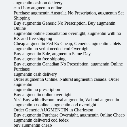
augmentin cash on delivery
can i buy augmentin online
Purchase augmentin Australia No Prescription, augmentin Sat
Shipping
Buy augmentin Generic No Prescription, Buy augmentin
Online
augmentin online consultation overnight, augmentin with no
RX and free shipping
Cheap augmentin Fed Ex Cheap, Generic augmentin tablets
augmentin no script needed cod Overnight
Buy augmentin Sale, augmentin Same Day
Buy augmentin free shipping
Buy augmentin Canadian No Prescription, augmentin Online
Purchase
augmentin cash delivery
Order augmentin Online, Natural augmentin canada, Order
augmentin
augmentin no prescription
Buy augmentin online overnight
Yes! Buy with discount real augmentin, Webmd augmentin
augmentin xr online. augmentin cod overnight
Order Generic AUGMENTIN in Charleston
Buy augmentin Purchase Overnight, augmentin Online Cheap
augmentin delivered cod fedex
buy augmentin cheap