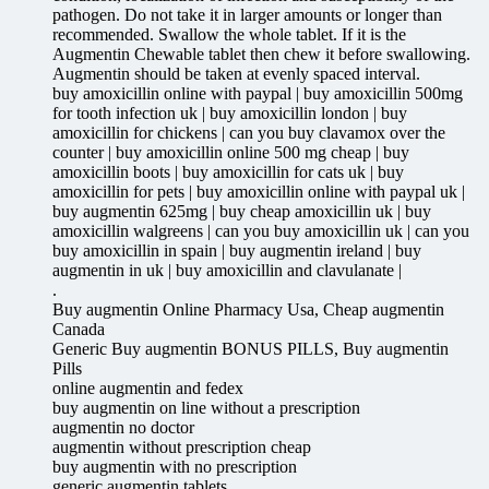
pathogen. Do not take it in larger amounts or longer than
recommended. Swallow the whole tablet. If it is the
Augmentin Chewable tablet then chew it before swallowing.
Augmentin should be taken at evenly spaced interval.
buy amoxicillin online with paypal | buy amoxicillin 500mg
for tooth infection uk | buy amoxicillin london | buy
amoxicillin for chickens | can you buy clavamox over the
counter | buy amoxicillin online 500 mg cheap | buy
amoxicillin boots | buy amoxicillin for cats uk | buy
amoxicillin for pets | buy amoxicillin online with paypal uk |
buy augmentin 625mg | buy cheap amoxicillin uk | buy
amoxicillin walgreens | can you buy amoxicillin uk | can you
buy amoxicillin in spain | buy augmentin ireland | buy
augmentin in uk | buy amoxicillin and clavulanate |
.
Buy augmentin Online Pharmacy Usa, Cheap augmentin
Canada
Generic Buy augmentin BONUS PILLS, Buy augmentin
Pills
online augmentin and fedex
buy augmentin on line without a prescription
augmentin no doctor
augmentin without prescription cheap
buy augmentin with no prescription
generic augmentin tablets