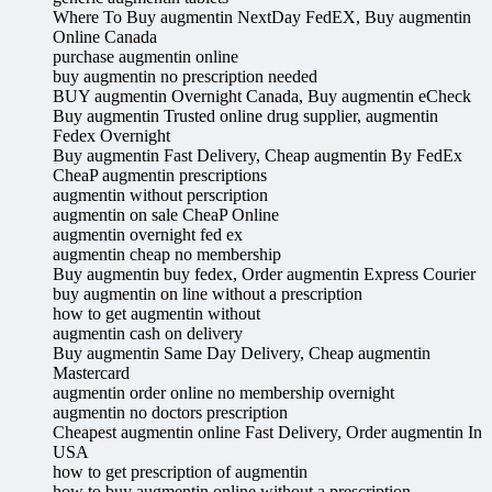
Where To Buy augmentin NextDay FedEX, Buy augmentin
Online Canada
purchase augmentin online
buy augmentin no prescription needed
BUY augmentin Overnight Canada, Buy augmentin eCheck
Buy augmentin Trusted online drug supplier, augmentin
Fedex Overnight
Buy augmentin Fast Delivery, Cheap augmentin By FedEx
CheaP augmentin prescriptions
augmentin without perscription
augmentin on sale CheaP Online
augmentin overnight fed ex
augmentin cheap no membership
Buy augmentin buy fedex, Order augmentin Express Courier
buy augmentin on line without a prescription
how to get augmentin without
augmentin cash on delivery
Buy augmentin Same Day Delivery, Cheap augmentin
Mastercard
augmentin order online no membership overnight
augmentin no doctors prescription
Cheapest augmentin online Fast Delivery, Order augmentin In
USA
how to get prescription of augmentin
how to buy augmentin online without a prescription