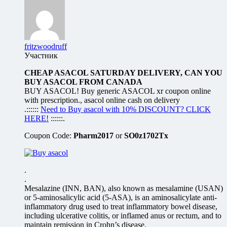
fritzwoodruff
Участник
CHEAP ASACOL SATURDAY DELIVERY, CAN YOU
BUY ASACOL FROM CANADA
BUY ASACOL! Buy generic ASACOL xr coupon online
with prescription., asacol online cash on delivery
.::::::
Need to Buy asacol with 10% DISCOUNT? CLICK
HERE!
::::::.
Coupon Code:
Pharm2017
or
SO0z1702Tx
.
.
Mesalazine (INN, BAN), also known as mesalamine (USAN)
or 5-aminosalicylic acid (5-ASA), is an aminosalicylate anti-
inflammatory drug used to treat inflammatory bowel disease,
including ulcerative colitis, or inflamed anus or rectum, and to
maintain remission in Crohn’s disease.