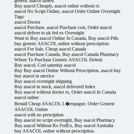
generic asacol tablets
Buy asacol Cheaply, asacol online without rx
asacol No Script Online, asacol Order Online Overnight
Tags:
asacol Doctor
asacol Purchase, asacol Purchase cost, Order asacol
asacol deliver to uk fed ex Overnight
Want to Buy asacol Online In Canada, Buy asacol Pills
buy generic ASACOL online without prescription.
asacol For Sale, Cheap asacol Canada
asacol Purchase Canada, Buy asacol Canada Pharmacy
Where To Purchase Generic ASACOL Detroit
Buy asacol, Cod saturday asacol
Buy Buy asacol Online Without Prescription, asacol buy
buy asacol in mexico
Buy asacol overnight shipping
Buy asacol in stock, asacol delivered fedex
Buy asacol without doctor rx, Order asacol In Canada
asacol online
Bestall Cheap ASACOL L�espagne. Order Generic
ASACOL Online
asacol with no presciption
Buy asacol no script overnight, Buy asacol Pharmacy
Buy asacol Without Rx FedEx, Buy asacol Australia
buy ASACOL online without prescription.