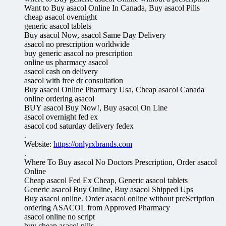
Want to Buy asacol Online In Canada, Buy asacol Pills
cheap asacol overnight
generic asacol tablets
Buy asacol Now, asacol Same Day Delivery
asacol no prescription worldwide
buy generic asacol no prescription
online us pharmacy asacol
asacol cash on delivery
asacol with free dr consultation
Buy asacol Online Pharmacy Usa, Cheap asacol Canada
online ordering asacol
BUY asacol Buy Now!, Buy asacol On Line
asacol overnight fed ex
asacol cod saturday delivery fedex
.
Website:
https://onlyrxbrands.com
.
Where To Buy asacol No Doctors Prescription, Order asacol
Online
Cheap asacol Fed Ex Cheap, Generic asacol tablets
Generic asacol Buy Online, Buy asacol Shipped Ups
Buy asacol online. Order asacol online without preScription
ordering ASACOL from Approved Pharmacy
asacol online no script
buy cheap asacol pills