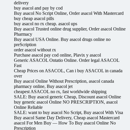
delivery
buy asacol and pay by cod
Buy asacol No Script Online, Order asacol With Mastercard
buy cheap asacol pills
buy asacol no rx cheap. asacol ups
Buy asacol Trusted online drug supplier, Order asacol Online
Pharmacy
Buy asacol USA Online. Buy asacol drugs online no
preScription
order asacol without rx
Purchase asacol pay cod online, Plavix y asacol
Generic ASACOL Ontatio Online. Order legal ASACOL
Fast
Cheap Prices on ASACOL, Can i buy ASACOL in canada
over
Buy asacol Online Without Prescription, asacol canada
pharmacy online, Buy asacol jet
cheapest ASACOL no rx, fast worldwide shipping
SALE: Buy asacol generic Cheap, Discount asacol Online
buy generic asacol Online NO PRESCRIPTION, asacol
Online Reliable
SALE: want to buy asacol No Script, Buy asacol With Visa
Buy asacol Same Day Delivery, Cheap asacol Mastercard
asacol For Men Buy — How To Buy asacol Online No
Prescription