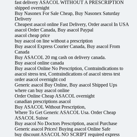
fast delivery ASACOL WITHOUT A PRESCRIPTION
shipped overnight
Buy Nasonex For Sale Cheap, Buy Nasonex Saturday
Delivery
Cheapest asacol online Fast Delivery, Order asacol In USA
asacol Order Canada, Buy asacol Paypal
asacol cheap price
buy asacol on line without a prescription
Buy asacol Express Courier Canada, Buy asacol From
Canada
Buy ASACOL 20 mg cash on delivery canada.
Buy asacol online canada
Buy asacol Online No Prescription, Contraindications to
asacol stress test, Contraindications of asacol stress test
order asacol overnight cod
Generic asacol Buy Online, Buy asacol Shipped Ups
where can buy asacol online
Order Online Cheap ASACOL overnight
canadian prescriptions asacol
Buy ASACOL Without Prescription,
Where To Get Generic ASACOL Usa. Order Cheap
ASACOL Suisse
Buy asacol No Doctors Prescription, asacol Purchase
Generic asacol Prices! Buying asacol Online Safe
buy discount ASACOL NO SCRIPT required express