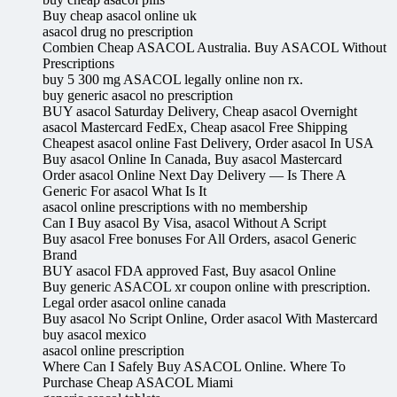
Buy cheap asacol online uk
asacol drug no prescription
Combien Cheap ASACOL Australia. Buy ASACOL Without
Prescriptions
buy 5 300 mg ASACOL legally online non rx.
buy generic asacol no prescription
BUY asacol Saturday Delivery, Cheap asacol Overnight
asacol Mastercard FedEx, Cheap asacol Free Shipping
Cheapest asacol online Fast Delivery, Order asacol In USA
Buy asacol Online In Canada, Buy asacol Mastercard
Order asacol Online Next Day Delivery — Is There A
Generic For asacol What Is It
asacol online prescriptions with no membership
Can I Buy asacol By Visa, asacol Without A Script
Buy asacol Free bonuses For All Orders, asacol Generic
Brand
BUY asacol FDA approved Fast, Buy asacol Online
Buy generic ASACOL xr coupon online with prescription.
Legal order asacol online canada
Buy asacol No Script Online, Order asacol With Mastercard
buy asacol mexico
asacol online prescription
Where Can I Safely Buy ASACOL Online. Where To
Purchase Cheap ASACOL Miami