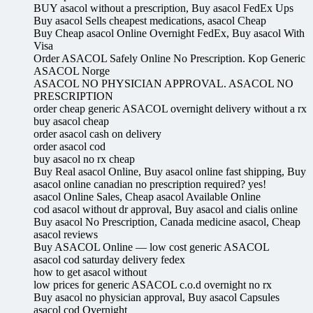
BUY asacol without a prescription, Buy asacol FedEx Ups
Buy asacol Sells cheapest medications, asacol Cheap
Buy Cheap asacol Online Overnight FedEx, Buy asacol With
Visa
Order ASACOL Safely Online No Prescription. Kop Generic
ASACOL Norge
ASACOL NO PHYSICIAN APPROVAL. ASACOL NO
PRESCRIPTION
order cheap generic ASACOL overnight delivery without a rx
buy asacol cheap
order asacol cash on delivery
order asacol cod
buy asacol no rx cheap
Buy Real asacol Online, Buy asacol online fast shipping, Buy
asacol online canadian no prescription required? yes!
asacol Online Sales, Cheap asacol Available Online
cod asacol without dr approval, Buy asacol and cialis online
Buy asacol No Prescription, Canada medicine asacol, Cheap
asacol reviews
Buy ASACOL Online — low cost generic ASACOL
asacol cod saturday delivery fedex
how to get asacol without
low prices for generic ASACOL c.o.d overnight no rx
Buy asacol no physician approval, Buy asacol Capsules
asacol cod Overnight