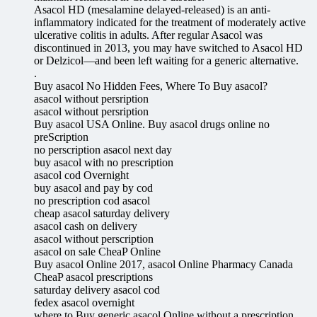
Asacol HD (mesalamine delayed-released) is an anti-
inflammatory indicated for the treatment of moderately active
ulcerative colitis in adults. After regular Asacol was
discontinued in 2013, you may have switched to Asacol HD
or Delzicol—and been left waiting for a generic alternative.
.
Buy asacol No Hidden Fees, Where To Buy asacol?
asacol without persription
asacol without persription
Buy asacol USA Online. Buy asacol drugs online no
preScription
no perscription asacol next day
buy asacol with no prescription
asacol cod Overnight
buy asacol and pay by cod
no prescription cod asacol
cheap asacol saturday delivery
asacol cash on delivery
asacol without perscription
asacol on sale CheaP Online
Buy asacol Online 2017, asacol Online Pharmacy Canada
CheaP asacol prescriptions
saturday delivery asacol cod
fedex asacol overnight
where to Buy generic asacol Online without a prescription