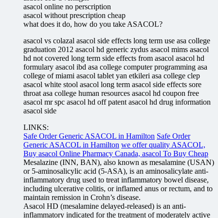
asacol online no perscription
asacol without prescription cheap
what does it do, how do you take ASACOL?
asacol vs colazal asacol side effects long term use asa college
graduation 2012 asacol hd generic zydus asacol mims asacol
hd not covered long term side effects from asacol asacol hd
formulary asacol ibd asa college computer programming asa
college of miami asacol tablet yan etkileri asa college clep
asacol white stool asacol long term asacol side effects sore
throat asa college human resources asacol hd coupon free
asacol mr spc asacol hd off patent asacol hd drug information
asacol side
LINKS:
Safe Order Generic ASACOL in Hamilton
Safe Order
Generic ASACOL in Hamilton
we offer quality ASACOL,
Buy asacol Online Pharmacy Canada, asacol To Buy Cheap
Mesalazine (INN, BAN), also known as mesalamine (USAN)
or 5-aminosalicylic acid (5-ASA), is an aminosalicylate anti-
inflammatory drug used to treat inflammatory bowel disease,
including ulcerative colitis, or inflamed anus or rectum, and to
maintain remission in Crohn’s disease.
Asacol HD (mesalamine delayed-released) is an anti-
inflammatory indicated for the treatment of moderately active