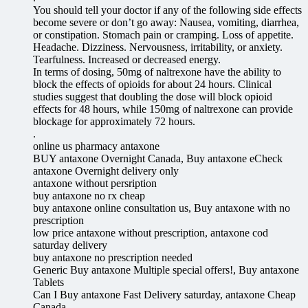
You should tell your doctor if any of the following side effects
become severe or don’t go away: Nausea, vomiting, diarrhea,
or constipation. Stomach pain or cramping. Loss of appetite.
Headache. Dizziness. Nervousness, irritability, or anxiety.
Tearfulness. Increased or decreased energy.
In terms of dosing, 50mg of naltrexone have the ability to
block the effects of opioids for about 24 hours. Clinical
studies suggest that doubling the dose will block opioid
effects for 48 hours, while 150mg of naltrexone can provide
blockage for approximately 72 hours.
.
online us pharmacy antaxone
BUY antaxone Overnight Canada, Buy antaxone eCheck
antaxone Overnight delivery only
antaxone without persription
buy antaxone no rx cheap
buy antaxone online consultation us, Buy antaxone with no
prescription
low price antaxone without prescription, antaxone cod
saturday delivery
buy antaxone no prescription needed
Generic Buy antaxone Multiple special offers!, Buy antaxone
Tablets
Can I Buy antaxone Fast Delivery saturday, antaxone Cheap
Canada