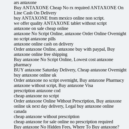
ars antaxone
Buy ANTAXONE Cheap No rx required ANTAXONE On
Line Cash On Delivery
buy ANTAXONE from mexico online non script.
we offer quality ANTAXONE tablet without script
antaxone on sale cheap online
antaxone No Script Online, antaxone Order Online Overnight
no script antaxone pills
antaxone online cash on delivery
Order antaxone Online, antaxone buy with paypal, Buy
antaxone online free shipping
Buy antaxone No Script Online, Lowest cost antaxone
pharmacy
BUY antaxone Saturday Delivery, Cheap antaxone Overnight
buy antaxone online uk
Order antaxone no script overnight, Buy antaxone Pharmacy
antaxone without script, Buy antaxone Visa
prescription antaxone cod
cheap antaxone no script
Order antaxone Online Without Prescription, Buy antaxone
online uk next day delivery, Legal buy antaxone online
canada
cheap antaxone without prescription
cheap antaxone for sale online no prescription required
Buy antaxone No Hidden Fees, Where To Buy antaxone?