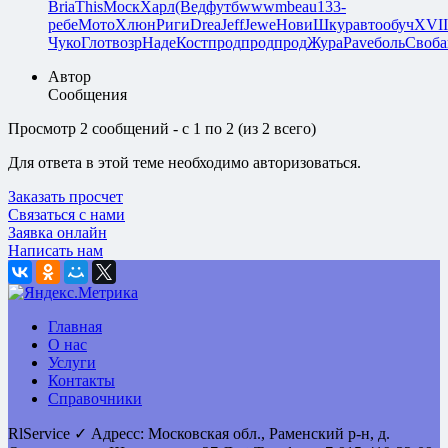
Bria
This
Моск
Харл
(Вед
футб
wwwm
beau
133-
ребе
Мото
Хлюн
Риги
Drea
Jeff
Jewe
Нови
Шкур
авто
обуч
XVII
Чуко
Глот
возр
Наде
Кост
прод
прод
прод
Жура
Pave
боль
Своб
а
Автор
Сообщения
Просмотр 2 сообщений - с 1 по 2 (из 2 всего)
Для ответа в этой теме необходимо авторизоваться.
Заказать просчет
Связаться с нами
Заявка онлайн
Написать нам
Главная
О нас
Услуги
Контакты
Справочники
RlService
✓
Адресс:
Московская обл., Раменский р-н, д.