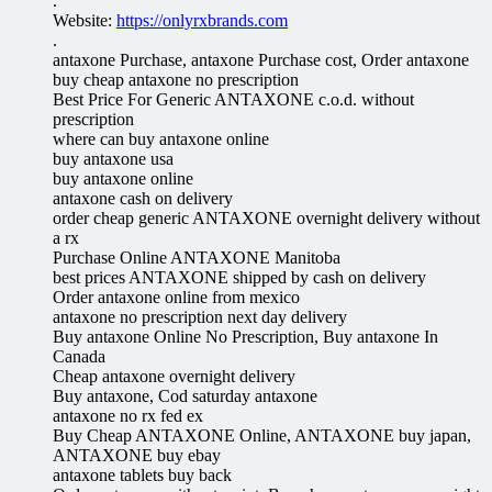
.
Website:
https://onlyrxbrands.com
.
antaxone Purchase, antaxone Purchase cost, Order antaxone
buy cheap antaxone no prescription
Best Price For Generic ANTAXONE c.o.d. without
prescription
where can buy antaxone online
buy antaxone usa
buy antaxone online
antaxone cash on delivery
order cheap generic ANTAXONE overnight delivery without
a rx
Purchase Online ANTAXONE Manitoba
best prices ANTAXONE shipped by cash on delivery
Order antaxone online from mexico
antaxone no prescription next day delivery
Buy antaxone Online No Prescription, Buy antaxone In
Canada
Cheap antaxone overnight delivery
Buy antaxone, Cod saturday antaxone
antaxone no rx fed ex
Buy Cheap ANTAXONE Online, ANTAXONE buy japan,
ANTAXONE buy ebay
antaxone tablets buy back