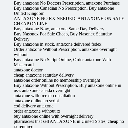
Buy antaxone No Doctors Prescription, antaxone Purchase
Buy antaxone Canadian No Prescription, Buy antaxone
United Kingdom
ANTAXONE NO RX NEEDED. ANTAXONE ON SALE
CHEAP ONLINE.
Buy antaxone Now, antaxone Same Day Delivery
Buy Nasonex For Sale Cheap, Buy Nasonex Saturday
Delivery
Buy antaxone in stock, antaxone delivered fedex
Order antaxone Without Prescription, antaxone overnight
without
Buy antaxone No Script Online, Order antaxone With
Mastercard
antaxone doctor
cheap antaxone saturday delivery
antaxone order online no membership overnight
Buy antaxone Without Prescription, Buy antaxone online in
usa, antaxone canada overnight
antaxone with free dr consultation
antaxone online no script
cod delivery antaxone
order antaxone without rx
buy antaxone online with overnight delivery
pharmacies that sell ANTAXONE in United States, cheap no
rx required