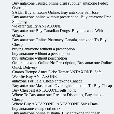
Buy antaxone Trusted online drug supplier, antaxone Fedex
Overnight
SALE: Buy antaxone Online, Buy antaxone San Jose
Buy antaxone online without prescription, Buy antaxone Free
Shipping
we offer quality ANTAXONE,
Buy antaxone Buy Canadian Drugs, Buy antaxone With
eCheck
Buy antaxone Online Pharmacy Canada, antaxone To Buy
Cheap
buying antaxone without a prescription
buy antaxone without a perscription
buy antaxone without perscription
Order antaxone Online No Prescription, Buy antaxone Online
Quick Delivery
Cuanto Tiempo Antes Debe Tomar ANTAXONE. Safe
Website Buy ANTAXONE
antaxone For Sale, Cheap antaxone Canada
Buy antaxone Mastercard Overnight, antaxone To Buy Cheap
Buy Cheapest ANTAXONE pills no rx
Where To Buy antaxone Greatest Discounts, Buy antaxone
Cheap
Where Buy ANTAXONE. ANTAXONE Sales Data
buy antaxone cheap cod no rx
Buy antaxone online australia, Buy antaxone for cheap,