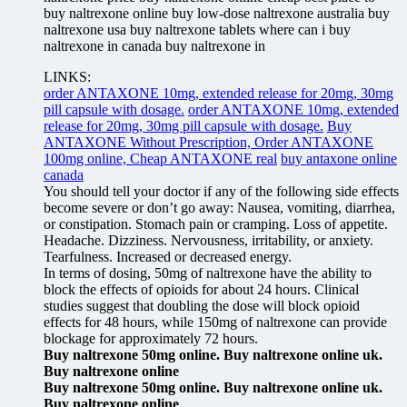
buy naltrexone online buy low-dose naltrexone australia buy
naltrexone usa buy naltrexone tablets where can i buy
naltrexone in canada buy naltrexone in
LINKS:
order ANTAXONE 10mg, extended release for 20mg, 30mg
pill capsule with dosage.
order ANTAXONE 10mg, extended
release for 20mg, 30mg pill capsule with dosage.
Buy
ANTAXONE Without Prescription, Order ANTAXONE
100mg online, Cheap ANTAXONE real
buy antaxone online
canada
You should tell your doctor if any of the following side effects
become severe or don’t go away: Nausea, vomiting, diarrhea,
or constipation. Stomach pain or cramping. Loss of appetite.
Headache. Dizziness. Nervousness, irritability, or anxiety.
Tearfulness. Increased or decreased energy.
In terms of dosing, 50mg of naltrexone have the ability to
block the effects of opioids for about 24 hours. Clinical
studies suggest that doubling the dose will block opioid
effects for 48 hours, while 150mg of naltrexone can provide
blockage for approximately 72 hours.
Buy naltrexone 50mg online. Buy naltrexone online uk.
Buy naltrexone online
Buy naltrexone 50mg online. Buy naltrexone online uk.
Buy naltrexone online