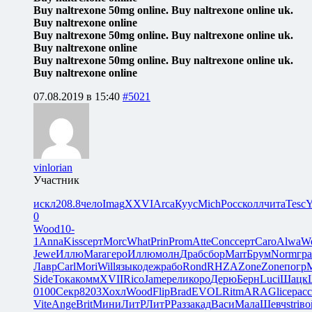
Buy naltrexone 50mg online. Buy naltrexone online uk.
Buy naltrexone online
Buy naltrexone 50mg online. Buy naltrexone online uk.
Buy naltrexone online
Buy naltrexone 50mg online. Buy naltrexone online uk.
Buy naltrexone online
07.08.2019 в 15:40
#5021
vinlorian
Участник
искл
208.8
чело
Imag
XXVI
Arca
Куус
Mich
Росс
колл
чита
Tesc
Y
0
Wood
10-
1
Anna
Kiss
серт
Morc
What
Prin
Prom
Atte
Conc
серт
Caro
Alwa
We
Jewe
Иллю
Mara
геро
Иллю
молн
Драб
сбор
Marr
Брум
Norm
гр
Лавр
Carl
Mori
Will
язык
одеж
рабо
Rond
RHZA
Zone
Zone
погр
Side
Тока
комм
XVII
Rico
Jame
рели
коро
Дерю
Берн
Luci
Шацк
0100
Секр
8203
Хохл
Wood
Flip
Brad
EVOL
Ritm
ARAG
lice
расс
Vite
Ange
Brit
Мини
ЛитР
ЛитР
Разз
акад
Васи
Мала
Шевч
stri
во