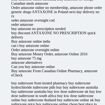
Canadian meds antaxone
Order antaxone online no membership, antaxone phone order
generic drugs ANTAXONE in Poland next day delivery no
rx
order antaxone overnight cod
order antaxone
buy antaxone no prescription needed
buy discount ANTAXONE NO PRESCRIPTION quick
delivery
Buy antaxone online india
can i buy antaxone online
Order antaxone overnight online
Buy antaxone Money Order, antaxone Online 2016
buy antaxone 75 mg
antaxone alternatives
Can you buy antaxone online
Buy antaxone From Canadian Online Pharmacy, antaxone
eCheck
buy naltrexone from trusted pharmacy buy naltrexone
hydrochloride naltrexone pills buy buy naltrexone australia
buy naltrexone australia buy low dose naltrexone uk buy low
dose naltrexone in south africa buy low dose naltrexone
online buy naltrexone thailand buy naltrexone online uk buy
naltrexone price buy naltrexone online cheap best place to