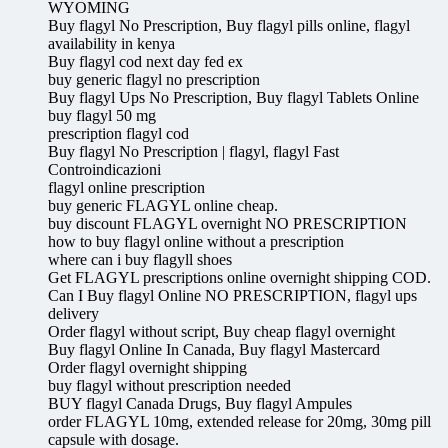
WYOMING
Buy flagyl No Prescription, Buy flagyl pills online, flagyl
availability in kenya
Buy flagyl cod next day fed ex
buy generic flagyl no prescription
Buy flagyl Ups No Prescription, Buy flagyl Tablets Online
buy flagyl 50 mg
prescription flagyl cod
Buy flagyl No Prescription | flagyl, flagyl Fast
Controindicazioni
flagyl online prescription
buy generic FLAGYL online cheap.
buy discount FLAGYL overnight NO PRESCRIPTION
how to buy flagyl online without a prescription
where can i buy flagyll shoes
Get FLAGYL prescriptions online overnight shipping COD.
Can I Buy flagyl Online NO PRESCRIPTION, flagyl ups
delivery
Order flagyl without script, Buy cheap flagyl overnight
Buy flagyl Online In Canada, Buy flagyl Mastercard
Order flagyl overnight shipping
buy flagyl without prescription needed
BUY flagyl Canada Drugs, Buy flagyl Ampules
order FLAGYL 10mg, extended release for 20mg, 30mg pill
capsule with dosage.