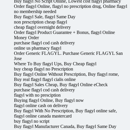
Buy flagyl No Script Online, Lowest cost flagyl pharmacy
Order flagyl Online, flagyl no prescription drug, Online flagyl
no membership needed
Buy flagyl Sale, flagyl Same Day
non prescription cheap flagyl
cheap flagyl overnight delivery
Order flagyl Product Guarantee + Bonus, flagyl Online
Money Order
purchase flagyl cod cash delivery
online us pharmacy flagyl
Order Generic FLAGYL. Purchase Generic FLAGYL San
Jose
Where To Buy flagyl Ups, Buy Cheap flagyl
buy cheap flagyl no Prescription
Buy flagyl Online Without Prescription, Buy flagyl rome,
Buy real flagyl flagyl cialis online
Buy flagyl Sales Cheap, Buy flagyl Online eCheck
purchase flagyl cod cash delivery
flagyl with no presciption
Buying flagyl Online, Buy flagyl now
flagyl online cash on delivery
Buy flagyl With No Prescription, Buy flagyl online safe,
flagyl online canada mastercard
buy flagyl no script
Buy flagyl Manufacturer Canada, Buy flagyl Same Day