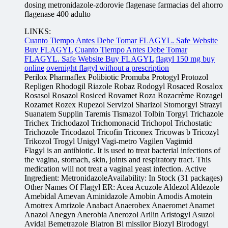
dosing metronidazole-zdorovie flagenase farmacias del ahorro
flagenase 400 adulto
LINKS:
Cuanto Tiempo Antes Debe Tomar FLAGYL. Safe Website
Buy FLAGYL
Cuanto Tiempo Antes Debe Tomar
FLAGYL. Safe Website Buy FLAGYL
flagyl 150 mg buy
online
overnight flagyl without a prescription
Perilox Pharmaflex Polibiotic Promuba Protogyl Protozol
Repligen Rhodogil Riazole Robaz Rodogyl Rosaced Rosalox
Rosasol Rosazol Rosiced Rovamet Roza Rozacrème Rozagel
Rozamet Rozex Rupezol Servizol Sharizol Stomorgyl Strazyl
Suanatem Supplin Taremis Tismazol Tolbin Torgyl Trichazole
Trichex Trichodazol Trichomonacid Trichopol Trichostatic
Trichozole Tricodazol Tricofin Triconex Tricowas b Tricozyl
Trikozol Trogyl Unigyl Vagi-metro Vagilen Vagimid
Flagyl is an antibiotic. It is used to treat bacterial infections of
the vagina, stomach, skin, joints and respiratory tract. This
medication will not treat a vaginal yeast infection. Active
Ingredient: MetronidazoleAvailability: In Stock (31 packages)
Other Names Of Flagyl ER: Acea Acuzole Aldezol Aldezole
Amebidal Amevan Aminidazole Amobin Amodis Amotein
Amotrex Amrizole Anabact Anaerobex Anaeromet Anamet
Anazol Anegyn Anerobia Anerozol Arilin Aristogyl Asuzol
Avidal Bemetrazole Biatron Bi missilor Biozyl Birodogyl