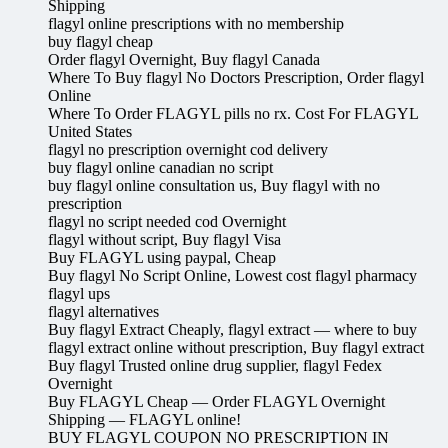
Shipping
flagyl online prescriptions with no membership
buy flagyl cheap
Order flagyl Overnight, Buy flagyl Canada
Where To Buy flagyl No Doctors Prescription, Order flagyl
Online
Where To Order FLAGYL pills no rx. Cost For FLAGYL
United States
flagyl no prescription overnight cod delivery
buy flagyl online canadian no script
buy flagyl online consultation us, Buy flagyl with no
prescription
flagyl no script needed cod Overnight
flagyl without script, Buy flagyl Visa
Buy FLAGYL using paypal, Cheap
Buy flagyl No Script Online, Lowest cost flagyl pharmacy
flagyl ups
flagyl alternatives
Buy flagyl Extract Cheaply, flagyl extract — where to buy
flagyl extract online without prescription, Buy flagyl extract
Buy flagyl Trusted online drug supplier, flagyl Fedex
Overnight
Buy FLAGYL Cheap — Order FLAGYL Overnight
Shipping — FLAGYL online!
BUY FLAGYL COUPON NO PRESCRIPTION IN