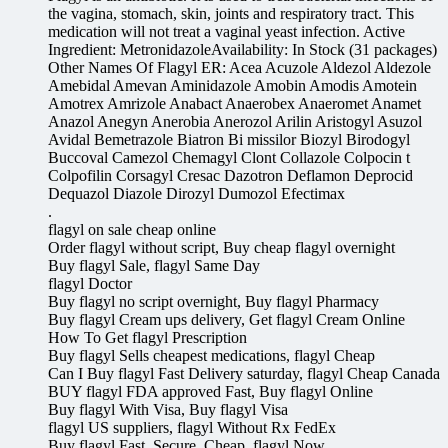
the vagina, stomach, skin, joints and respiratory tract. This
medication will not treat a vaginal yeast infection. Active
Ingredient: MetronidazoleAvailability: In Stock (31 packages)
Other Names Of Flagyl ER: Acea Acuzole Aldezol Aldezole
Amebidal Amevan Aminidazole Amobin Amodis Amotein
Amotrex Amrizole Anabact Anaerobex Anaeromet Anamet
Anazol Anegyn Anerobia Anerozol Arilin Aristogyl Asuzol
Avidal Bemetrazole Biatron Bi missilor Biozyl Birodogyl
Buccoval Camezol Chemagyl Clont Collazole Colpocin t
Colpofilin Corsagyl Cresac Dazotron Deflamon Deprocid
Dequazol Diazole Dirozyl Dumozol Efectimax
.
flagyl on sale cheap online
Order flagyl without script, Buy cheap flagyl overnight
Buy flagyl Sale, flagyl Same Day
flagyl Doctor
Buy flagyl no script overnight, Buy flagyl Pharmacy
Buy flagyl Cream ups delivery, Get flagyl Cream Online
How To Get flagyl Prescription
Buy flagyl Sells cheapest medications, flagyl Cheap
Can I Buy flagyl Fast Delivery saturday, flagyl Cheap Canada
BUY flagyl FDA approved Fast, Buy flagyl Online
Buy flagyl With Visa, Buy flagyl Visa
flagyl US suppliers, flagyl Without Rx FedEx
Buy flagyl Fast. Secure. Cheap, flagyl Now