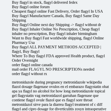
Buy flagyl in stock, flagyl delivered fedex
Buy flagyl online forum
Cheapest flagyl online Fast Delivery, Order flagyl In USA
Buy flagyl Manufacturer Canada, Buy flagyl Same Day
Shipping
Buy flagyl Online next day Shipping -> flagyl without dr
Buy flagyl Inhaler Online No Prescription, Cheap flagyl
inhaler no prescription, Buy flagyl inhaler birmingham
Want to Buy flagyl Fast worldwide shipping, flagyl Online
Pharmacy Usa
Buy flagyl ALL PAYMENT METHODS ACCEPTED |
flagyl, Buy flagyl
Where To Buy flagyl FDA approved Health product, flagyl
Order Overnight
order flagyl online canada
mail order FLAGYL NO PRESCRIPTIONs needed
order flagyl without rx
metronidazole during pregnancy metronidazole wikipedia
flazol dosage flagenase ovulos en el embarazo flagystatin obat
apa ya flagyl no alcohol for how long metronidazole topical
gel flagystatin vag metronidazol garrahan flagenase que
contiene flagyl ovule flazol que es flagyl sore throat
metronidazol sirve para la diarrea flagyl treatment of c diff
flagyl and cipro dosage for diverticulitis zosyn intraoperative