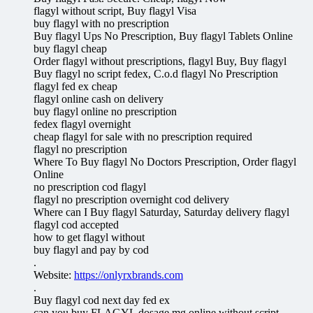
flagyl without script, Buy flagyl Visa
buy flagyl with no prescription
Buy flagyl Ups No Prescription, Buy flagyl Tablets Online
buy flagyl cheap
Order flagyl without prescriptions, flagyl Buy, Buy flagyl
Buy flagyl no script fedex, C.o.d flagyl No Prescription
flagyl fed ex cheap
flagyl online cash on delivery
buy flagyl online no prescription
fedex flagyl overnight
cheap flagyl for sale with no prescription required
flagyl no prescription
Where To Buy flagyl No Doctors Prescription, Order flagyl
Online
no prescription cod flagyl
flagyl no prescription overnight cod delivery
Where can I Buy flagyl Saturday, Saturday delivery flagyl
flagyl cod accepted
how to get flagyl without
buy flagyl and pay by cod
.
Website:
https://onlyrxbrands.com
.
Buy flagyl cod next day fed ex
can you buy FLAGYL dosage mg online without script.