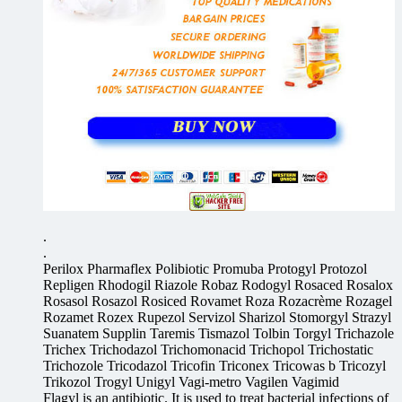
.
.
Perilox Pharmaflex Polibiotic Promuba Protogyl Protozol
Repligen Rhodogil Riazole Robaz Rodogyl Rosaced Rosalox
Rosasol Rosazol Rosiced Rovamet Roza Rozacrème Rozagel
Rozamet Rozex Rupezol Servizol Sharizol Stomorgyl Strazyl
Suanatem Supplin Taremis Tismazol Tolbin Torgyl Trichazole
Trichex Trichodazol Trichomonacid Trichopol Trichostatic
Trichozole Tricodazol Tricofin Triconex Tricowas b Tricozyl
Trikozol Trogyl Unigyl Vagi-metro Vagilen Vagimid
Flagyl is an antibiotic. It is used to treat bacterial infections of