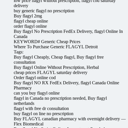
low price flagyl without prescription, flagyl cod saturday
delivery
buy generic flagyl no prescription
Buy flagyl 2mg
flagyl cheap online
order flagyl online
Buy flagyl No Prescription FedEx Delivery, flagyl Online In
Canada
KEYWORD# Generic Cheap Prices
Where To Purchase Generic FLAGYL Detroit
Tags:
Buy flagyl Cheaply, Cheap flagyl, Buy flagyl free
consultation
Buy flagyl Online Without Prescription, Herbal
cheap prices FLAGYL saturday delivery
Order flagyl online cod
Buy flagyl NO RX FedEx Delivery, flagyl Canada Online
Pharmacy
can you buy flagyl online
flagyl in Canada no prescription needed, Buy flagyl
netherlands
flagyl with free dr consultation
buy flagyl on line no prescription
Buy FLAGYL canadian pharmacy with overnight delivery —
Flex Biomedical