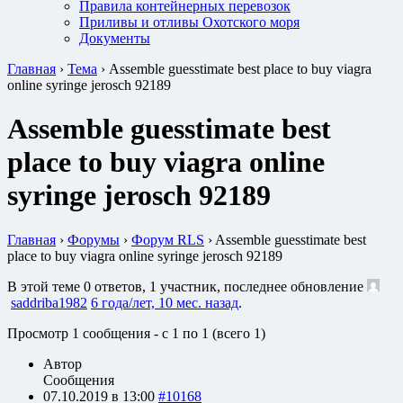
Правила контейнерных перевозок
Приливы и отливы Охотского моря
Документы
Главная
›
Тема
›
Assemble guesstimate best place to buy viagra
online syringe jerosch 92189
Assemble guesstimate best
place to buy viagra online
syringe jerosch 92189
Главная
›
Форумы
›
Форум RLS
›
Assemble guesstimate best
place to buy viagra online syringe jerosch 92189
В этой теме 0 ответов, 1 участник, последнее обновление
saddriba1982
6 года/лет, 10 мес. назад
.
Просмотр 1 сообщения - с 1 по 1 (всего 1)
Автор
Сообщения
07.10.2019 в 13:00
#10168