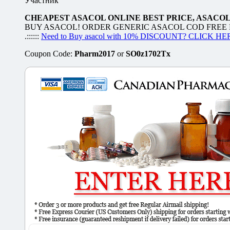
Участник
CHEAPEST ASACOL ONLINE BEST PRICE, ASACO
BUY ASACOL! ORDER GENERIC ASACOL COD FREE FEDEX,
.::::::
Need to Buy asacol with 10% DISCOUNT? CLICK HE
Coupon Code:
Pharm2017
or
SO0z1702Tx