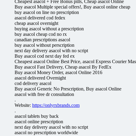
Cheapest asacol + Free Bonus pills, Cheap asacol Online
Buy asacol Multiple special offers!, Buy asacol online cheap
buy asacol on line no prescription
asacol delivered cod fedex
cheap asacol overnight
buying asacol without a prescription
buy asacol cheap cod no rx
canadian prescriptions asacol
buy asacol without perscription
next day delivery asacol with no script
Buy asacol cod next day fed ex
Cheapest asacol Online Best Price, asacol Express Courier Mas
Buy asacol Fast Delivery, Cheap asacol By FedEx
Buy asacol Money Order, asacol Online 2016
asacol delivered Overnight
cod delivery asacol
Buy asacol Generic No Prescription, Buy asacol Online
asacol with free dr consultation
.
Website:
https://onlyrxbrands.com
.
asacol tablets buy back
asacol online prescription
next day delivery asacol with no script
asacol no prescription worldwide