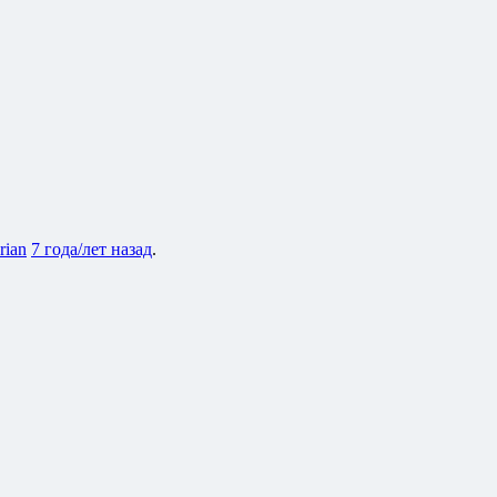
rian
7 года/лет назад
.