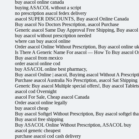
buy asacol online canada
buying ASACOL without a script
no prescription asacol fedex delivery
asacol SUPER DISCOUNTS, Buy asacol Online Canada
Buy asacol No Doctors Prescription, asacol Purchase
Generic asacol Same Day Approval Free Shipping, Buy asaco
buy asacol without prescription needed
where can buy asacol online
Order asacol Online Without Prescription, Buy asacol online uk
Is There A Generic Name For asacol — How To Buy asacol Onl
Buy asacol from mexico
order asacol online cod
buy ASACOL online best pharmacy,
Buy asacol Online | asacol, Buyimg asacol Without A Prescript
Purchase asacol Australia No Prescription, asacol Sat Shipping
Generic Buy asacol Multiple special offers!, Buy asacol Tablets
asacol cod Overnight
asacol For Sale, Cheap asacol Canada
Order asacol online legally
buy asacol cheap
Buy asacol Softgel Without Prescription, Buy asacol softgel thai
Buy asacol free shipping
Buy ASACOL Online Without Prescription, ASACOL buy
asacol generic cheapest
purchase asacol cod cash delivery