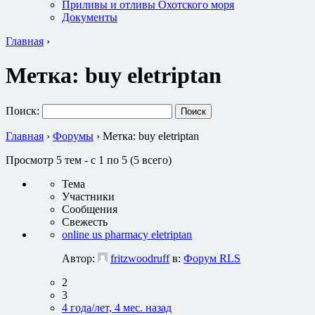
Приливы и отливы Охотского моря
Документы
Главная
›
Метка:
buy eletriptan
Поиск:
Главная
›
Форумы
›
Метка: buy eletriptan
Просмотр 5 тем - с 1 по 5 (5 всего)
Тема
Участники
Сообщения
Свежесть
online us pharmacy eletriptan
Автор:
fritzwoodruff
в:
Форум RLS
2
3
4 года/лет, 4 мес. назад