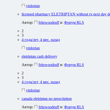
vinlorian
licensed pharmacy ELETRIPTAN without rx,next day de
Автор:
fritzwoodruff
в:
Форум RLS
2
3
4 года/лет, 4 мес. назад
vinlorian
eletriptan cash delivery
Автор:
fritzwoodruff
в:
Форум RLS
2
3
4 года/лет, 4 мес. назад
vinlorian
canada eletriptan no prescription
Автор:
fritzwoodruff
в:
Форум RLS