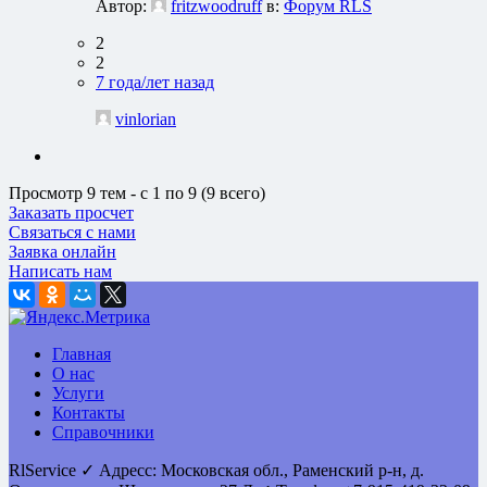
Автор:
fritzwoodruff
в:
Форум RLS
2
2
7 года/лет назад
vinlorian
Просмотр 9 тем - с 1 по 9 (9 всего)
Заказать просчет
Связаться с нами
Заявка онлайн
Написать нам
Главная
О нас
Услуги
Контакты
Справочники
RlService
✓
Адресс:
Московская обл., Раменский р-н, д.