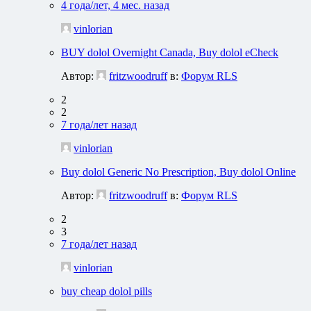
4 года/лет, 4 мес. назад
vinlorian
BUY dolol Overnight Canada, Buy dolol eCheck
Автор:
fritzwoodruff
в:
Форум RLS
2
2
7 года/лет назад
vinlorian
Buy dolol Generic No Prescription, Buy dolol Online
Автор:
fritzwoodruff
в:
Форум RLS
2
3
7 года/лет назад
vinlorian
buy cheap dolol pills