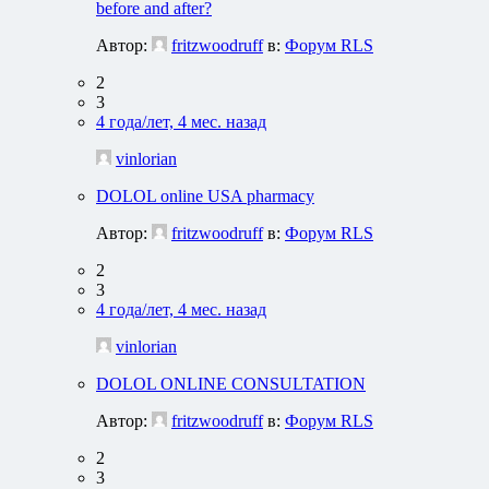
before and after?
Автор:
fritzwoodruff
в:
Форум RLS
2
3
4 года/лет, 4 мес. назад
vinlorian
DOLOL online USA pharmacy
Автор:
fritzwoodruff
в:
Форум RLS
2
3
4 года/лет, 4 мес. назад
vinlorian
DOLOL ONLINE CONSULTATION
Автор:
fritzwoodruff
в:
Форум RLS
2
3