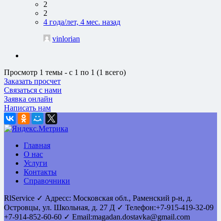
2
2
4 года/лет, 4 мес. назад
vinlorian
Просмотр 1 темы - с 1 по 1 (1 всего)
Заказать просчет
Связаться с нами
Заявка онлайн
Написать нам
Главная
О нас
Услуги
Контакты
Справочники
RlService
✓
Адресс:
Московская обл., Раменский р-н, д.
Островцы
,
ул. Школьная, д. 27 Д
✓ Телефон:
+7-915-419-32-09
+7-914-852-60-60
✓ Email:
magadan.dostavka@gmail.com