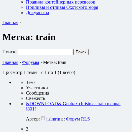
Правила контейнерных перевозок
Приливы и отливы Охотского моря
Документы
Главная
›
Метка:
train
Поиск:
Главная
›
Форумы
›
Метка: train
Просмотр 1 темы - с 1 по 1 (1 всего)
Тема
Участники
Сообщения
Свежесть
&DOWNLOAD& Geotrax christmas train manual
!801!
Автор:
jislmrm
в:
Форум RLS
2