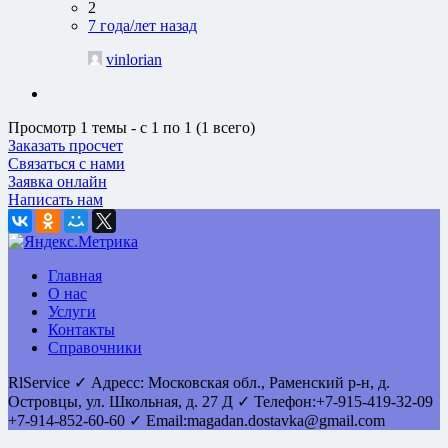
2
7 года/лет назад
vinlorian
Просмотр 1 темы - с 1 по 1 (1 всего)
Заказать просчет
Связаться с нами
Заявка онлайн
Написать нам
Главная
О нас
Услуги
Контакты
Справочники
RlService
✓
Адресс:
Московская обл., Раменский р-н, д.
Островцы
,
ул. Школьная, д. 27 Д
✓ Телефон:
+7-915-419-32-09
+7-914-852-60-60
✓ Email:
magadan.dostavka@gmail.com