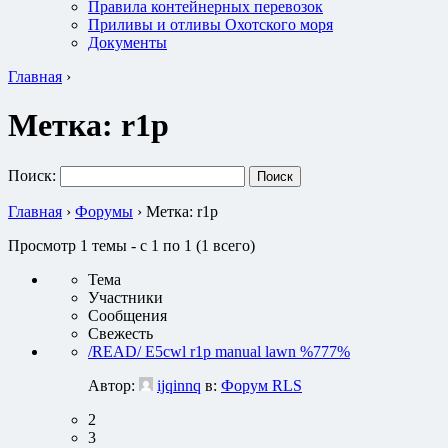
Правила контейнерных перевозок
Приливы и отливы Охотского моря
Документы
Главная
›
Метка:
r1p
Поиск:
Главная
›
Форумы
›
Метка: r1p
Просмотр 1 темы - с 1 по 1 (1 всего)
Тема
Участники
Сообщения
Свежесть
/READ/ E5cwl r1p manual lawn %777%
Автор:
ijqinnq
в:
Форум RLS
2
3