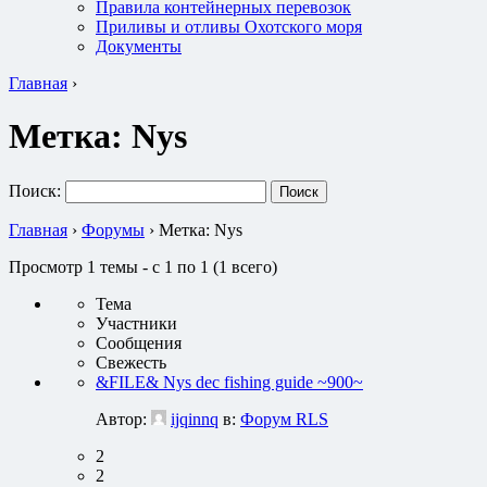
Правила контейнерных перевозок
Приливы и отливы Охотского моря
Документы
Главная
›
Метка:
Nys
Поиск:
Главная
›
Форумы
›
Метка: Nys
Просмотр 1 темы - с 1 по 1 (1 всего)
Тема
Участники
Сообщения
Свежесть
&FILE& Nys dec fishing guide ~900~
Автор:
ijqinnq
в:
Форум RLS
2
2