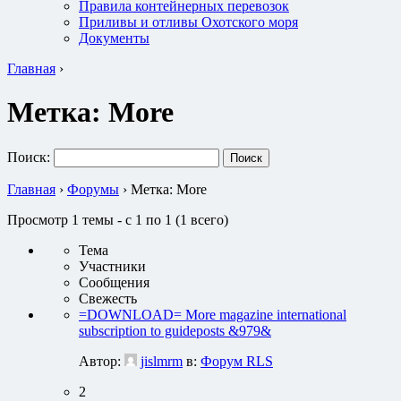
Правила контейнерных перевозок
Приливы и отливы Охотского моря
Документы
Главная
›
Метка:
More
Поиск:
Главная
›
Форумы
›
Метка: More
Просмотр 1 темы - с 1 по 1 (1 всего)
Тема
Участники
Сообщения
Свежесть
=DOWNLOAD= More magazine international
subscription to guideposts &979&
Автор:
jislmrm
в:
Форум RLS
2