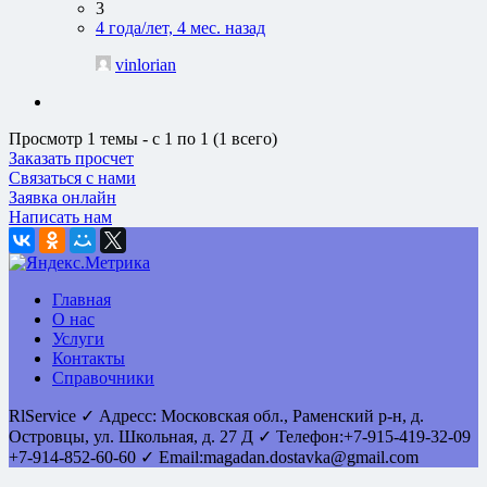
3
4 года/лет, 4 мес. назад
vinlorian
Просмотр 1 темы - с 1 по 1 (1 всего)
Заказать просчет
Связаться с нами
Заявка онлайн
Написать нам
Главная
О нас
Услуги
Контакты
Справочники
RlService
✓
Адресс:
Московская обл., Раменский р-н, д.
Островцы
,
ул. Школьная, д. 27 Д
✓ Телефон:
+7-915-419-32-09
+7-914-852-60-60
✓ Email:
magadan.dostavka@gmail.com