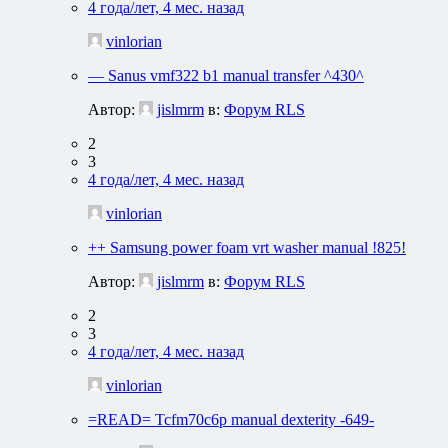
4 года/лет, 4 мес. назад
vinlorian
— Sanus vmf322 b1 manual transfer ^430^
Автор:
jislmrm
в:
Форум RLS
2
3
4 года/лет, 4 мес. назад
vinlorian
++ Samsung power foam vrt washer manual !825!
Автор:
jislmrm
в:
Форум RLS
2
3
4 года/лет, 4 мес. назад
vinlorian
=READ= Tcfm70c6p manual dexterity -649-