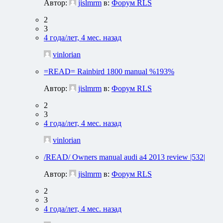
Автор:
jislmrm
в:
Форум RLS
2
3
4 года/лет, 4 мес. назад
vinlorian
=READ= Rainbird 1800 manual %193%
Автор:
jislmrm
в:
Форум RLS
2
3
4 года/лет, 4 мес. назад
vinlorian
/READ/ Owners manual audi a4 2013 review |532|
Автор:
jislmrm
в:
Форум RLS
2
3
4 года/лет, 4 мес. назад