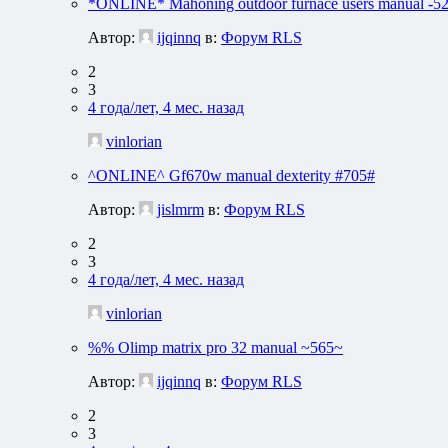
*ONLINE* Mahoning outdoor furnace users manual -52
Автор:
ijqinnq
в:
Форум RLS
2
3
4 года/лет, 4 мес. назад
vinlorian
^ONLINE^ Gf670w manual dexterity #705#
Автор:
jislmrm
в:
Форум RLS
2
3
4 года/лет, 4 мес. назад
vinlorian
%% Olimp matrix pro 32 manual ~565~
Автор:
ijqinnq
в:
Форум RLS
2
3