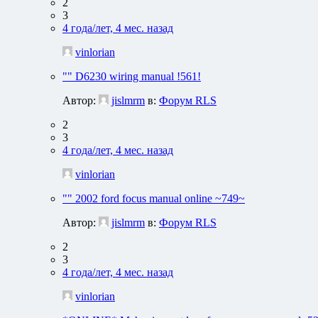
2
3
4 года/лет, 4 мес. назад
vinlorian
"" D6230 wiring manual !561!
Автор:
jislmrm
в:
Форум RLS
2
3
4 года/лет, 4 мес. назад
vinlorian
"" 2002 ford focus manual online ~749~
Автор:
jislmrm
в:
Форум RLS
2
3
4 года/лет, 4 мес. назад
vinlorian