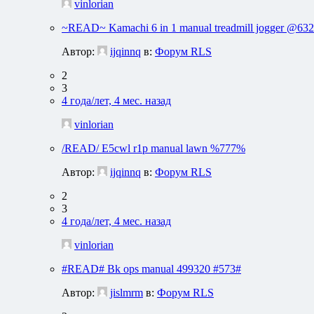
vinlorian
~READ~ Kamachi 6 in 1 manual treadmill jogger @6
Автор:
ijqinnq
в:
Форум RLS
2
3
4 года/лет, 4 мес. назад
vinlorian
/READ/ E5cwl r1p manual lawn %777%
Автор:
ijqinnq
в:
Форум RLS
2
3
4 года/лет, 4 мес. назад
vinlorian
#READ# Bk ops manual 499320 #573#
Автор:
jislmrm
в:
Форум RLS