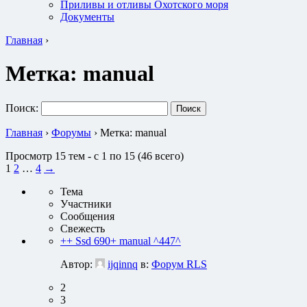
Приливы и отливы Охотского моря
Документы
Главная
›
Метка:
manual
Поиск:
Главная
›
Форумы
›
Метка: manual
Просмотр 15 тем - с 1 по 15 (46 всего)
1
2
…
4
→
Тема
Участники
Сообщения
Свежесть
++ Ssd 690+ manual ^447^
Автор:
ijqinnq
в:
Форум RLS
2
3