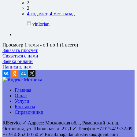
2
2
4 года/лет, 4 мес. назад
vinlorian
Просмотр 1 темы - с 1 по 1 (1 всего)
Заказать просчет
Связаться с нами
Заявка онлайн
Написать нам
Главная
О нас
Услуги
Контакты
Справочники
RlService
✓
Адресс:
Московская обл., Раменский р-н, д.
Островцы
,
ул. Школьная, д. 27 Д
✓ Телефон:
+7-915-419-32-09
+7-914-852-60-60
✓ Email:
magadan.dostavka@gmail.com