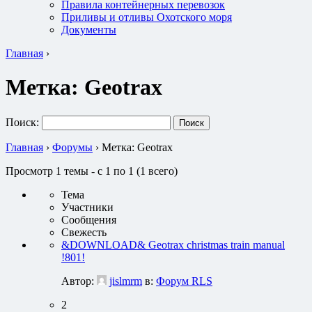
Правила контейнерных перевозок
Приливы и отливы Охотского моря
Документы
Главная
›
Метка:
Geotrax
Поиск:
Главная
›
Форумы
›
Метка: Geotrax
Просмотр 1 темы - с 1 по 1 (1 всего)
Тема
Участники
Сообщения
Свежесть
&DOWNLOAD& Geotrax christmas train manual
!801!
Автор:
jislmrm
в:
Форум RLS
2