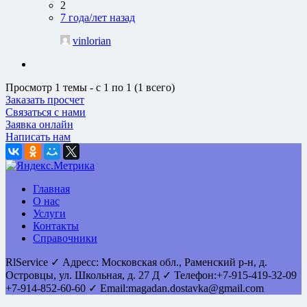
2
7 года/лет назад
vinlorian
Просмотр 1 темы - с 1 по 1 (1 всего)
Заказать просчет
Связаться с нами
Заявка онлайн
Написать нам
Главная
О нас
Услуги
Контакты
Справочники
RlService
✓
Адресс:
Московская обл., Раменский р-н, д.
Островцы
,
ул. Школьная, д. 27 Д
✓ Телефон:
+7-915-419-32-09
+7-914-852-60-60
✓ Email:
magadan.dostavka@gmail.com