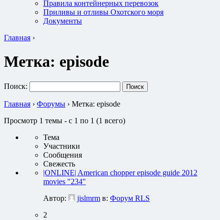
Правила контейнерных перевозок
Приливы и отливы Охотского моря
Документы
Главная
›
Метка:
episode
Поиск:
Главная
›
Форумы
›
Метка: episode
Просмотр 1 темы - с 1 по 1 (1 всего)
Тема
Участники
Сообщения
Свежесть
|ONLINE| American chopper episode guide 2012
movies "234"
Автор:
jislmrm
в:
Форум RLS
2