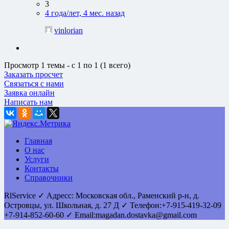
3
4 года/лет, 4 мес. назад
vinlorian
Просмотр 1 темы - с 1 по 1 (1 всего)
Заказать просчет
Связаться с нами
Заявка онлайн
Написать нам
Главная
О нас
Услуги
Контакты
Справочники
RlService
✓
Адресс:
Московская обл., Раменский р-н, д.
Островцы
,
ул. Школьная, д. 27 Д
✓ Телефон:
+7-915-419-32-09
+7-914-852-60-60
✓ Email:
magadan.dostavka@gmail.com