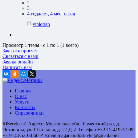
2
3
4 года/лет, 4 мес. назад
vinlorian
Просмотр 1 темы - с 1 по 1 (1 всего)
Заказать просчет
Связаться с нами
Заявка онлайн
Написать нам
Главная
О нас
Услуги
Контакты
Справочники
RlService
✓
Адресс:
Московская обл., Раменский р-н, д.
Островцы
,
ул. Школьная, д. 27 Д
✓ Телефон:
+7-915-419-32-09
+7-914-852-60-60
✓ Email:
magadan.dostavka@gmail.com