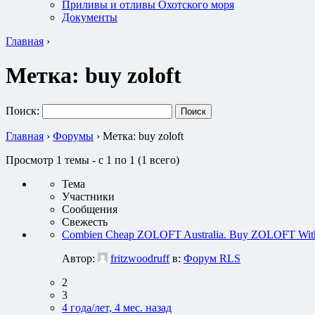
Приливы и отливы Охотского моря
Документы
Главная
›
Метка:
buy zoloft
Поиск:
Главная
›
Форумы
›
Метка: buy zoloft
Просмотр 1 темы - с 1 по 1 (1 всего)
Тема
Участники
Сообщения
Свежесть
Combien Cheap ZOLOFT Australia. Buy ZOLOFT Witho
Автор:
fritzwoodruff
в:
Форум RLS
2
3
4 года/лет, 4 мес. назад